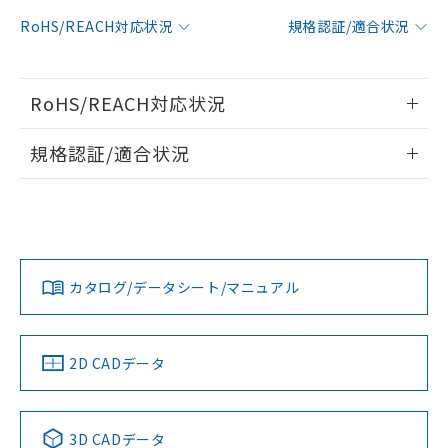
対応予定：EU RoHS指令（10物質）の非含
RoHS/REACH対応状況
規格認証/適合状況
ご利用条件
有に対応した製品に切り替える予定のある
商品です。
対応予定なし：EU RoHS指令（10物質）の
以下の条件をお読みいただき、同意のうえ
RoHS/REACH対応状況
非含有に非対応の商品で、対応品を出す予
ご利用ください。
定はありません。
情報更新：2026/7/29
調査・確認中：EU RoHS指令（10物質）の
規格認証/適合状況
本サービスは、当社制御機器事業取扱
※1 中国RoHS○×表
非含有の対応状況を調査中または確認中の
商品の当社在庫状況および標準価格
EU RoHS
注意事項・凡例
商品です。
(税抜)を提供させていただくもので
UL認証
CSA認証
CEマーキング
「○」：最大均質材料含有率が中国RoHSの
非該当品：ライセンス料など無形物で、有
す。
基準値以下であることを示します。
害物質有無と関係のない商品です。
当社制御機器事業取扱商品の中には、
No
No
N/A
「×」：最大均質材料含有率が中国RoHSの
仕入先様の事情により、非含有部品として
対応状況
対応予定月
※1
※2
本サービスの対象外となる商品もある
基準値を超えていることを示します。
いたものが、含有品と判明した場合などや
当社は、これら貴社製品のうち、外国
ことをご了承ください。
カタログ/データシート/マニュアル
「－」：未確認です。当社販売部門へお問
むを得ず変更することがあります。
対応済み
為替および外国貿易法に定める商品
在庫状況および標準価格照会結果は、
い合わせください。
（以下｢規制貨物等」という）を輸出
LR型式承認
DNV型式承認
BV型式承認
KR型式承
記載している更新日時点での社内デー
*EU RoHS指令（10物質）：
または国外への提供する場合は、日本
（イギリス
（ノルウェー
（フランス
（韓国
記
タに基づき作成されるものであり、閲
説明
鉛(Pb) 1000ppm以下、 水銀(Hg) 1000ppm以下、 カド
*中国RoHS10物質の基準値 (GB/T26572)：
船舶規格）
船舶規格）
船舶規格）
船舶規格
国政府の輸出許可(または役務取引許
中国 RoHS
注意事項・凡例
2D CADデータ
号
覧された時点での実際の在庫および標
ミウム(Cd) 100ppm以下、
Pb(鉛) :1000ppm、 Hg(水銀) : 1000ppm、 Cd(カドミウ
可)を取得するなどの必要な手続きを
六価クロム(Cr(Ⅵ)) 1000ppm以下、ポリ臭化ビフェニル
ム) : 100ppm、
準価格とは異なる場合があることをご
No
類(PBB) 1000ppm以下、ポリ臭化ジフェニルエーテル類
No
No
No
Cr(Ⅵ)(六価クロム) : 1000ppm、 PBBs(ポリ臭化ビフェ
とります。
了承ください。
(PBDE) 1000ppm以下、フタル酸ビス(2-エチルヘキシ
○
一定数以上の在庫あり
ニル類) : 1000ppm、 PBDEs(ポリ臭化ジフェニルエーテ
当社は規制貨物を破棄する場合は、完
ル) (DEHP)(別名：DOP) 1000ppm以下、フタル酸ブチ
中国 RoHS表
※1 ※2
正式な納期状況および標準価格はお客
ル類) : 1000ppm、
3D CADデータ
ルベンジル（BBP） 1000ppm以下、フタル酸ジブチル
全に破砕するなど、違法に輸出されな
DBP(フタル酸ジブチル) : 1000ppm、 DIBP(フタル酸ジ
様のお取引先、またはお客様担当のオ