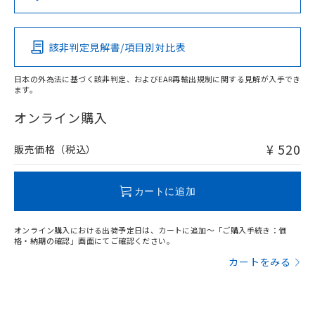
（DBP） 1000ppm以下、フタル酸ジイソブチル
イソブチル) : 1000ppm、 BBP(フタル酸ブチルベンジ
△
一定数には満たないが在庫あり
いよう必要な手段を講じます。
この製品の規格認証/適合状況ページへ
Pb
Hg
Cd
Cr(VI)
ムロン制御機器販売店・当社販売員に
(DIBP) 1000ppm以下
ル) : 1000ppm、
当社は貴社製品を、核兵器、ミサイ
その他の認証はこちらのページからご検索ください
但し、RoHS指令で産業用監視および制御機器に対する
DEHP(フタル酸ビス(2-エチルヘキシル)) : 1000ppm
ご相談ください。
適用除外項目は除く。
ル、化学兵器、生物兵器またはその他
－
在庫なし(最新の在庫状況につ
オムロン制御機器販売店や当社販売拠
フタル酸エステル類の４物質については閾値を超える意
該非判定見解書/項目別対比表
O
O
O
O
武器並びにこれらの製造装置等に一切
いては、お客様のお取引先、ま
図的な使用がないことを確認しています。
点は「
販売ネットワーク
」をご確認
※2 環境保護使用期限
使用いたしません。
たはお客様担当のオムロン制御
ください。
日本の外為法に基づく該非判定、およびEAR再輸出規制に関する見解が入手でき
当社は、貴社製品を第三者に販売する
機器販売店・当社販売員にご確
在庫状況および標準価格結果を当社の
ます。
※2 対応予定月
「ｅ」：有害物質（10物質）のすべてが基
場合は、上記1、2および3の内容を当
"対応済み"や非含有の記載がされた商品であっても、流通
認ください)
事前の承諾なく第三者に漏洩または開
準値以下であることを示します。
該第三者に通知します。また当社は、
在庫等で未対応品が混在する可能性があります。
オンライン購入
示しないようお願いします。
部品在庫の切り替え状況などにより、予定
「10」：通常の使用状況下において有害物
販売先および販売に係わる関係者が違
非含有品が必要な際は、弊社営業部門もしくは販売店へお
マイパーツ機能（部品リスト作成サー
空
受注生産機種、また在庫状況の
月が前後することがあります。
質が外部に漏えいし、環境に深刻な影響を
法に輸出するおそれがある場合は、取
問い合わせください。
ビス）をご利用いただくには、I-Web
¥ 520
販売価格（税込）
白
情報を公開していない機種
及ぼさない年数を意味します。
り引きをいたしません。
メンバーズにご登録されている必要が
「－」：未確認です。当社販売部門へお問
あります。
この製品のRoHS/REACH対応状況ページへ
い合わせください。
お客様が当ウェブサイト上で当社にご
カートに追加
※3 非含有証明書ダウンロード
登録された部品リストについて、当社
および当社の共同利用者が、当社の製
下記の非含有証明書をダウンロードするこ
オンライン購入における出荷予定日は、カートに追加～「ご購入手続き：価
品・サービスに関するお客様との取
格・納期の確認」画面にてご確認ください。
とができます。
合意する
キャンセル
引・商談に必要な範囲で利用すること
カートをみる
をご了承ください。
EU RoHS指令（10物質）の非含有証明書
※当社の共同利用者とは、
"個人情報
51物質の非含有証明書（当社基準）
の共同利用に関して"
の「1.共同利
※本証明書は発行日時点で非含有を証明す
用者の範囲」に記載されている法人を