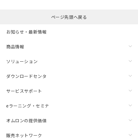
るもので、過去に遡って非含有を証明する
指します。
ものではありません。
また、RoHS指令のフタル酸エステル類４
ページ先頭へ戻る
物質の対応では、対応完了までの期間は出
荷製品に未対応品が混在することから備考
お知らせ・最新情報
欄に対応日を記載しておりました。
既に当社にて対応品への在庫切替を完了
商品情報
していることから、特段のことがない限
り、2022年1月12日より割愛しておりま
す。
ソリューション
ダウンロードセンタ
サービスサポート
eラーニング・セミナ
オムロンの提供価値
販売ネットワーク