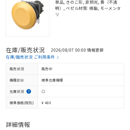
単品, きのこ形, 非照光, 黄（不透
明）, ベゼル材質: 樹脂, モーメンタ
リ
在庫/販売状況
2026/08/07 00:00 情報更新
在庫/販売状況 ご利用条件
販売状況
販売中
機種区分
標準在庫機種
在庫状況
〇
標準価格(税別)
¥ 480
※1 対応状況
対応済み：EU RoHS指令（10物質）の
非含有に対応した製品が提供可能な商品で
詳細情報
す。