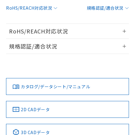
対応予定：EU RoHS指令（10物質）の非含
RoHS/REACH対応状況
規格認証/適合状況
ご利用条件
有に対応した製品に切り替える予定のある
商品です。
対応予定なし：EU RoHS指令（10物質）の
以下の条件をお読みいただき、同意のうえ
RoHS/REACH対応状況
非含有に非対応の商品で、対応品を出す予
ご利用ください。
定はありません。
情報更新：2026/7/29
調査・確認中：EU RoHS指令（10物質）の
規格認証/適合状況
本サービスは、当社制御機器事業取扱
※1 中国RoHS○×表
非含有の対応状況を調査中または確認中の
商品の当社在庫状況および標準価格
EU RoHS
注意事項・凡例
商品です。
(税抜)を提供させていただくもので
UL認証
CSA認証
CEマーキング
「○」：最大均質材料含有率が中国RoHSの
非該当品：ライセンス料など無形物で、有
す。
基準値以下であることを示します。
害物質有無と関係のない商品です。
当社制御機器事業取扱商品の中には、
No
No
N/A
「×」：最大均質材料含有率が中国RoHSの
仕入先様の事情により、非含有部品として
対応状況
対応予定月
※1
※2
本サービスの対象外となる商品もある
基準値を超えていることを示します。
いたものが、含有品と判明した場合などや
当社は、これら貴社製品のうち、外国
ことをご了承ください。
カタログ/データシート/マニュアル
「－」：未確認です。当社販売部門へお問
むを得ず変更することがあります。
対応済み
為替および外国貿易法に定める商品
在庫状況および標準価格照会結果は、
い合わせください。
（以下｢規制貨物等」という）を輸出
LR型式承認
DNV型式承認
BV型式承認
KR型式承
記載している更新日時点での社内デー
*EU RoHS指令（10物質）：
または国外への提供する場合は、日本
（イギリス
（ノルウェー
（フランス
（韓国
記
タに基づき作成されるものであり、閲
説明
鉛(Pb) 1000ppm以下、 水銀(Hg) 1000ppm以下、 カド
*中国RoHS10物質の基準値 (GB/T26572)：
船舶規格）
船舶規格）
船舶規格）
船舶規格
国政府の輸出許可(または役務取引許
中国 RoHS
注意事項・凡例
2D CADデータ
号
覧された時点での実際の在庫および標
ミウム(Cd) 100ppm以下、
Pb(鉛) :1000ppm、 Hg(水銀) : 1000ppm、 Cd(カドミウ
可)を取得するなどの必要な手続きを
六価クロム(Cr(Ⅵ)) 1000ppm以下、ポリ臭化ビフェニル
ム) : 100ppm、
準価格とは異なる場合があることをご
No
類(PBB) 1000ppm以下、ポリ臭化ジフェニルエーテル類
No
No
No
Cr(Ⅵ)(六価クロム) : 1000ppm、 PBBs(ポリ臭化ビフェ
とります。
了承ください。
(PBDE) 1000ppm以下、フタル酸ビス(2-エチルヘキシ
○
一定数以上の在庫あり
ニル類) : 1000ppm、 PBDEs(ポリ臭化ジフェニルエーテ
当社は規制貨物を破棄する場合は、完
ル) (DEHP)(別名：DOP) 1000ppm以下、フタル酸ブチ
中国 RoHS表
※1 ※2
正式な納期状況および標準価格はお客
ル類) : 1000ppm、
3D CADデータ
ルベンジル（BBP） 1000ppm以下、フタル酸ジブチル
全に破砕するなど、違法に輸出されな
DBP(フタル酸ジブチル) : 1000ppm、 DIBP(フタル酸ジ
様のお取引先、またはお客様担当のオ