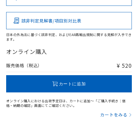
（DBP） 1000ppm以下、フタル酸ジイソブチル
イソブチル) : 1000ppm、 BBP(フタル酸ブチルベンジ
△
一定数には満たないが在庫あり
いよう必要な手段を講じます。
この製品の規格認証/適合状況ページへ
Pb
Hg
Cd
Cr(VI)
ムロン制御機器販売店・当社販売員に
(DIBP) 1000ppm以下
ル) : 1000ppm、
当社は貴社製品を、核兵器、ミサイ
その他の認証はこちらのページからご検索ください
但し、RoHS指令で産業用監視および制御機器に対する
DEHP(フタル酸ビス(2-エチルヘキシル)) : 1000ppm
ご相談ください。
適用除外項目は除く。
ル、化学兵器、生物兵器またはその他
－
在庫なし(最新の在庫状況につ
オムロン制御機器販売店や当社販売拠
フタル酸エステル類の４物質については閾値を超える意
該非判定見解書/項目別対比表
O
O
O
O
武器並びにこれらの製造装置等に一切
いては、お客様のお取引先、ま
図的な使用がないことを確認しています。
点は「
販売ネットワーク
」をご確認
※2 環境保護使用期限
使用いたしません。
たはお客様担当のオムロン制御
ください。
日本の外為法に基づく該非判定、およびEAR再輸出規制に関する見解が入手でき
当社は、貴社製品を第三者に販売する
機器販売店・当社販売員にご確
在庫状況および標準価格結果を当社の
ます。
※2 対応予定月
「ｅ」：有害物質（10物質）のすべてが基
場合は、上記1、2および3の内容を当
"対応済み"や非含有の記載がされた商品であっても、流通
認ください)
事前の承諾なく第三者に漏洩または開
準値以下であることを示します。
該第三者に通知します。また当社は、
在庫等で未対応品が混在する可能性があります。
オンライン購入
示しないようお願いします。
部品在庫の切り替え状況などにより、予定
「10」：通常の使用状況下において有害物
販売先および販売に係わる関係者が違
非含有品が必要な際は、弊社営業部門もしくは販売店へお
マイパーツ機能（部品リスト作成サー
空
受注生産機種、また在庫状況の
月が前後することがあります。
質が外部に漏えいし、環境に深刻な影響を
法に輸出するおそれがある場合は、取
問い合わせください。
ビス）をご利用いただくには、I-Web
¥ 520
販売価格（税込）
白
情報を公開していない機種
及ぼさない年数を意味します。
り引きをいたしません。
メンバーズにご登録されている必要が
「－」：未確認です。当社販売部門へお問
あります。
この製品のRoHS/REACH対応状況ページへ
い合わせください。
お客様が当ウェブサイト上で当社にご
カートに追加
※3 非含有証明書ダウンロード
登録された部品リストについて、当社
および当社の共同利用者が、当社の製
下記の非含有証明書をダウンロードするこ
オンライン購入における出荷予定日は、カートに追加～「ご購入手続き：価
品・サービスに関するお客様との取
格・納期の確認」画面にてご確認ください。
とができます。
合意する
キャンセル
引・商談に必要な範囲で利用すること
カートをみる
をご了承ください。
EU RoHS指令（10物質）の非含有証明書
※当社の共同利用者とは、
"個人情報
51物質の非含有証明書（当社基準）
の共同利用に関して"
の「1.共同利
※本証明書は発行日時点で非含有を証明す
用者の範囲」に記載されている法人を