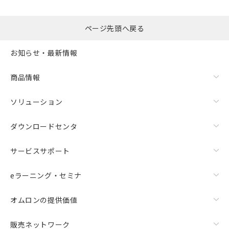
るもので、過去に遡って非含有を証明する
指します。
ものではありません。
また、RoHS指令のフタル酸エステル類４
ページ先頭へ戻る
物質の対応では、対応完了までの期間は出
荷製品に未対応品が混在することから備考
お知らせ・最新情報
欄に対応日を記載しておりました。
既に当社にて対応品への在庫切替を完了
商品情報
していることから、特段のことがない限
り、2022年1月12日より割愛しておりま
す。
ソリューション
ダウンロードセンタ
サービスサポート
eラーニング・セミナ
オムロンの提供価値
販売ネットワーク