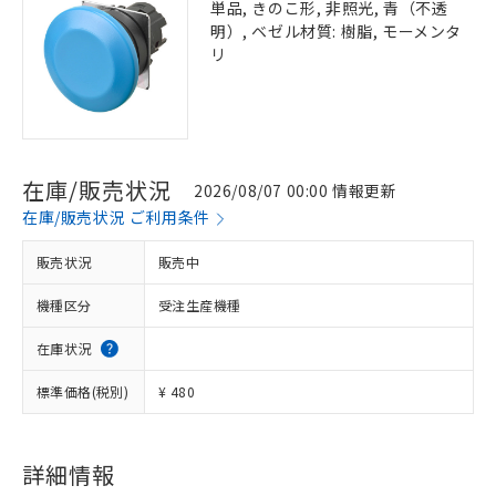
単品, きのこ形, 非照光, 青（不透
明）, ベゼル材質: 樹脂, モーメンタ
リ
在庫/販売状況
2026/08/07 00:00 情報更新
在庫/販売状況 ご利用条件
販売状況
販売中
機種区分
受注生産機種
在庫状況
標準価格(税別)
¥ 480
※1 対応状況
対応済み：EU RoHS指令（10物質）の
非含有に対応した製品が提供可能な商品で
詳細情報
す。