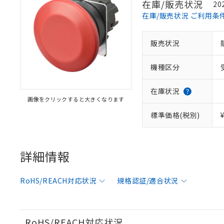
在庫/販売状況
20
在庫/販売状況 ご利用条
※1 対応状況
販売状況
対応済み：EU
機種区分
対応予定：EU R
対応予定なし：EU
調査・確認中：EU
ご利用条件
在庫状況
非該当品：ライセ
画像をクリックすると大きくなります
※1 中国RoHS
仕入先様の事情に
標準価格(税別)
があります。
以下の条件をお読
「○」：最大均質
「×」：最大均質
本サービスは
当社は、これ
*EU RoHS指令（10物
「－」：未確認で
鉛(Pb) 1000ppm以下、
くものです。
う）を輸出ま
詳細情報
記
説明
六価クロム(Cr(Ⅵ)) 1
当社制御機器
などの必要な
フタル酸ビス(2-エチルヘ
号
*中国RoHS10物質の基準値 
ル（DBP） 1000ppm
在庫状況およ
当社は規制貨
Pb(鉛) :1000ppm、 Hg
但し、RoHS指令で産
RoHS/REACH対応状況
規格認証/適合状況
のであり、閲
ます。
Cr(Ⅵ)(六価クロム) : 
フタル酸エステル類の４
○
一定数以
DBP(フタル酸ジブチル) :
い。
当社は貴社製
DEHP(フタル酸ビス(2-エ
正式な納期状
置等に一切使
当社販売員に
※2 対応予定月
△
一定数に
当社は、貴社
RoHS/REACH対応状況