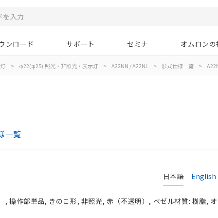
ウンロード
サポート
セミナ
オムロンの
示灯
>
φ22(φ25):照光・非照光・表示灯
>
A22NN / A22NL
>
形式仕様一覧
>
A22
仕様一覧
日本語
English
, 操作部単品, きのこ形, 非照光, 赤（不透明）, ベゼル材質: 樹脂,