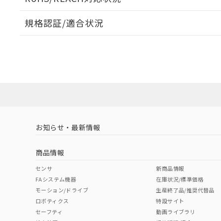
オムロン制御
また当社は、
※2 環境保護使
在庫状況およ
部品在庫の切り替
たしません。
－
在庫なし
規格認証/適合状況
す。
「ｅ」：有害物質
機器販売
マイパーツ機
「10」：通常の
EU RoHS
注意事項・凡例
ている必要が
味します。
UL認証
CSA認証
CEマーキング
空
受注生産
お客様が当ウ
※3 非含有証明
「－」：未確認で
白
が、当社の製
No
No
N/A
対応状況
対応予定月
※1
※2
さい。
下記の非含有証明
※当社の共同
いる法人を指
EU RoHS指令（
対応済み
51物質の非含有証
LR型式承認
DNV型式承認
BV型式承認
KR
※本証明書は発行
（イギリス
（ノルウェー
（フランス
（
また、RoHS指
お知らせ・最新情報
中国 RoHS
注意事項・凡例
船舶規格）
船舶規格）
船舶規格）
船
混在することから
既に当社にて対応
商品情報
り割愛しておりま
No
No
No
No
中国 RoHS表
※1 ※2
センサ
新商品情報
FAシステム機器
在庫状況/標準価格
Pb
Hg
Cd
Cr(V
モーション/ドライブ
生産終了品/推奨代替品
ロボティクス
特設サイト
セーフティ
動画ライブラリ