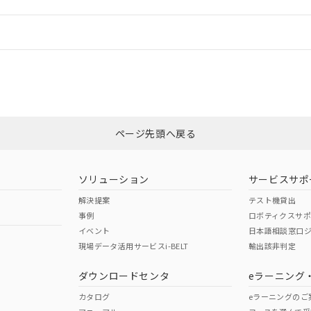
機器販売店や当社販売拠点は「
販売ネットワーク
」をご確認くだ
販売先および販売に係わる関係者が違法に輸出するおそれがある場
用期限
び標準価格結果を当社の事前の承諾なく第三者に漏洩または開示し
え状況などにより、予定月が前後することがあります。
(最新の在庫状況については、お客様のお取引先、またはお客様担当
情報更新：
（10物質）のすべてが基準値以下であることを示します。
店・当社販売員にご確認ください)
能（部品リスト作成サービス）をご利用いただくには、I-Webメン
使用状況下において有害物質が外部に漏えいし、環境に深刻な影響を
あります。
CCC認証
電波法
機種、また在庫状況の情報を公開していない機種
ェブサイト上で当社にご登録された部品リストについて、当社およ
書ダウンロード
す。当社販売部門へお問い合わせください。
品・サービスに関するお客様との取引・商談に必要な範囲で利用す
合意する
キャンセル
N/A
N/A
非含有証明書
※3
書をダウンロードすることができます。
利用者とは、
"個人情報の共同利用に関して"
の「1.共同利用者の
します。
ページ先頭へ戻る
10物質）の非含有証明書
ダウンロードはこちら
明書（当社基準）
型式承認
NK型式承認
ABS型式承認
日時点で非含有を証明するもので、過去に遡って非含有を証明するも
韓国
（日本
（アメリカ
令のフタル酸エステル類４物質の対応では、対応完了までの期間は出
ソリューション
サービスサポ
舶規格）
船舶規格）
船舶規格）
備考欄に対応日を記載しておりました。
解決提案
テスト機貸出
品への在庫切替を完了していることから、特段のことがない限り、20
事例
ロボティクスサ
す。
No
No
イベント
日本語相談窓口
現場データ活用サービスi-BELT
輸出該非判定
I)
PBBs
PBDEs
DBP
ダウンロードセンタ
eラーニング
この製品の規格認証/適合
その他の認証はこちらのページからご
カタログ
eラーニングのご