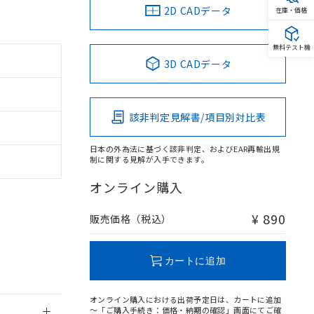
2D CADデータ
在庫・価格
無料テスト機
3D CADデータ
。
商品です。
定はありません。
該非判定見解書/項目別対比表
商品です。
日本の外為法に基づく該非判定、およびEAR再輸出規
を得ず変更すること
制に関する見解が入手できます。
オンライン購入
を提供させていただ
規制貨物等」とい
引許可)を取得する
¥ 890
販売価格（税込）
BDE) 1000ppm以下、
をご了承ください。
0ppm以下、フタル酸ジブチ
基づき作成されるも
う必要な手段を講じ
ことをご了承くださ
) : 1000ppm、
カートに追加
 1000ppm、
びにこれらの製造装
ン制御機器販売店・
オンライン購入における出荷予定日は、カートに追加
三者に通知します。
～「ご購入手続き：価格・納期の確認」画面にてご確