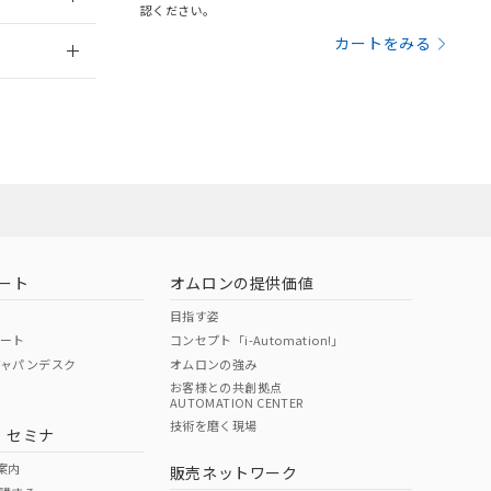
さい。
合は、取り引きをい
認ください。
ないようお願いしま
のオムロン制御
2026/7/29
カートをみる
バーズにご登録され
及ぼさない年数を意
び当社の共同利用者
ることをご了承くだ
範囲」に記載されて
のではありません。
荷製品に未対応品が
ート
オムロンの提供価値
目指す姿
22年1月12日よ
ポート
コンセプト「i-Automation!」
ジャパンデスク
オムロンの強み
お客様との共創拠点
AUTOMATION CENTER
DIBP
BBP
DEHP
環境保護
技術を磨く現場
・セミナ
状況ページへ
使用期限
検索ください
案内
販売ネットワーク