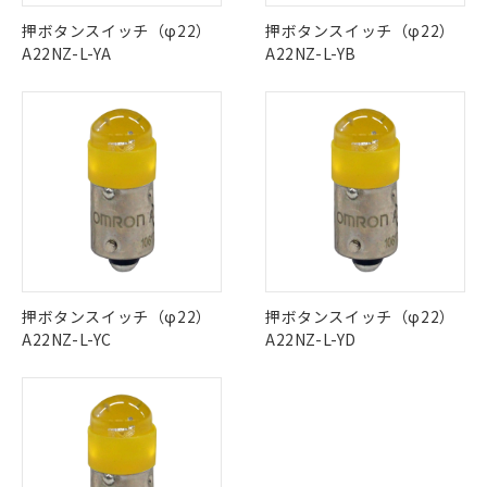
ご利用条件
この製品の規格認証/適合状況ページへ
Pb
Hg
Cd
Cr(VI)
有に対応した製品に切り替える予定のある
押ボタンスイッチ（φ22）
押ボタンスイッチ（φ22）
その他の認証はこちらのページからご検索ください
商品です。
A22NZ-L-YA
A22NZ-L-YB
対応予定なし：EU RoHS指令（10物質）の
O
O
O
O
以下の条件をお読みいただき、同意のうえ
非含有に非対応の商品で、対応品を出す予
ご利用ください。
定はありません。
調査・確認中：EU RoHS指令（10物質）の
本サービスは、当社制御機器事業取扱
※1 中国RoHS○×表
"対応済み"や非含有の記載がされた商品であっても、流通
非含有の対応状況を調査中または確認中の
商品の当社在庫状況および標準価格
在庫等で未対応品が混在する可能性があります。
商品です。
(税抜)を提供させていただくもので
「○」：最大均質材料含有率が中国RoHSの
非含有品が必要な際は、弊社営業部門もしくは販売店へお
非該当品：ライセンス料など無形物で、有
す。
基準値以下であることを示します。
問い合わせください。
害物質有無と関係のない商品です。
当社制御機器事業取扱商品の中には、
「×」：最大均質材料含有率が中国RoHSの
仕入先様の事情により、非含有部品として
本サービスの対象外となる商品もある
基準値を超えていることを示します。
いたものが、含有品と判明した場合などや
当社は、これら貴社製品のうち、外国
この製品のRoHS/REACH対応状況ページへ
ことをご了承ください。
「－」：未確認です。当社販売部門へお問
むを得ず変更することがあります。
為替および外国貿易法に定める商品
在庫状況および標準価格照会結果は、
い合わせください。
押ボタンスイッチ（φ22）
押ボタンスイッチ（φ22）
（以下｢規制貨物等」という）を輸出
記載している更新日時点での社内デー
A22NZ-L-YC
A22NZ-L-YD
*EU RoHS指令（10物質）：
または国外への提供する場合は、日本
記
タに基づき作成されるものであり、閲
説明
鉛(Pb) 1000ppm以下、 水銀(Hg) 1000ppm以下、 カド
*中国RoHS10物質の基準値 (GB/T26572)：
国政府の輸出許可(または役務取引許
号
覧された時点での実際の在庫および標
ミウム(Cd) 100ppm以下、
Pb(鉛) :1000ppm、 Hg(水銀) : 1000ppm、 Cd(カドミウ
可)を取得するなどの必要な手続きを
六価クロム(Cr(Ⅵ)) 1000ppm以下、ポリ臭化ビフェニル
ム) : 100ppm、
準価格とは異なる場合があることをご
類(PBB) 1000ppm以下、ポリ臭化ジフェニルエーテル類
Cr(Ⅵ)(六価クロム) : 1000ppm、 PBBs(ポリ臭化ビフェ
とります。
了承ください。
(PBDE) 1000ppm以下、フタル酸ビス(2-エチルヘキシ
○
一定数以上の在庫あり
ニル類) : 1000ppm、 PBDEs(ポリ臭化ジフェニルエーテ
当社は規制貨物を破棄する場合は、完
ル) (DEHP)(別名：DOP) 1000ppm以下、フタル酸ブチ
正式な納期状況および標準価格はお客
ル類) : 1000ppm、
ルベンジル（BBP） 1000ppm以下、フタル酸ジブチル
全に破砕するなど、違法に輸出されな
DBP(フタル酸ジブチル) : 1000ppm、 DIBP(フタル酸ジ
様のお取引先、またはお客様担当のオ
（DBP） 1000ppm以下、フタル酸ジイソブチル
イソブチル) : 1000ppm、 BBP(フタル酸ブチルベンジ
△
一定数には満たないが在庫あり
いよう必要な手段を講じます。
ムロン制御機器販売店・当社販売員に
(DIBP) 1000ppm以下