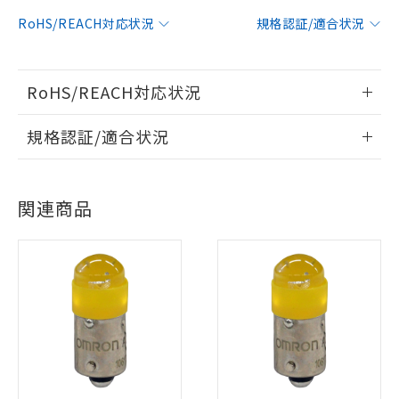
RoHS/REACH対応状況
規格認証/適合状況
RoHS/REACH対応状況
情報更新：2026/7/29
規格認証/適合状況
EU RoHS
注意事項・凡例
UL認証
CSA認証
CEマーキング
関連商品
No
No
N/A
対応状況
対応予定月
※1
※2
対応済み
LR型式承認
DNV型式承認
BV型式承認
KR型式承
（イギリス
（ノルウェー
（フランス
（韓国
※1 対応状況
船舶規格）
船舶規格）
船舶規格）
船舶規格
中国 RoHS
注意事項・凡例
対応済み：EU RoHS指令（10物質）の
No
No
No
No
非含有に対応した製品が提供可能な商品で
す。
中国 RoHS表
※1 ※2
対応予定：EU RoHS指令（10物質）の非含