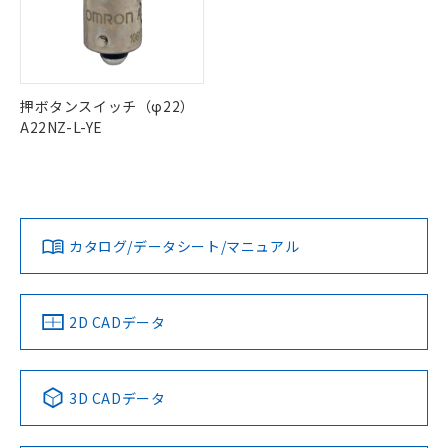
ル) : 1000ppm、
当社は貴社製品を、核兵器、ミサイ
但し、RoHS指令で産業用監視および制御機器に対する
DEHP(フタル酸ビス(2-エチルヘキシル)) : 1000ppm
ご相談ください。
適用除外項目は除く。
ル、化学兵器、生物兵器またはその他
－
在庫なし(最新の在庫状況につ
オムロン制御機器販売店や当社販売拠
フタル酸エステル類の４物質については閾値を超える意
武器並びにこれらの製造装置等に一切
いては、お客様のお取引先、ま
図的な使用がないことを確認しています。
点は「
販売ネットワーク
」をご確認
※2 環境保護使用期限
使用いたしません。
たはお客様担当のオムロン制御
ください。
当社は、貴社製品を第三者に販売する
機器販売店・当社販売員にご確
在庫状況および標準価格結果を当社の
押ボタンスイッチ（φ22）
※2 対応予定月
「ｅ」：有害物質（10物質）のすべてが基
場合は、上記1、2および3の内容を当
認ください)
事前の承諾なく第三者に漏洩または開
A22NZ-L-YE
準値以下であることを示します。
該第三者に通知します。また当社は、
示しないようお願いします。
部品在庫の切り替え状況などにより、予定
「10」：通常の使用状況下において有害物
販売先および販売に係わる関係者が違
マイパーツ機能（部品リスト作成サー
空
受注生産機種、また在庫状況の
月が前後することがあります。
質が外部に漏えいし、環境に深刻な影響を
法に輸出するおそれがある場合は、取
ビス）をご利用いただくには、I-Web
白
情報を公開していない機種
及ぼさない年数を意味します。
り引きをいたしません。
メンバーズにご登録されている必要が
「－」：未確認です。当社販売部門へお問
あります。
い合わせください。
カタログ/データシート/マニュアル
お客様が当ウェブサイト上で当社にご
※3 非含有証明書ダウンロード
登録された部品リストについて、当社
および当社の共同利用者が、当社の製
下記の非含有証明書をダウンロードするこ
品・サービスに関するお客様との取
2D CADデータ
とができます。
合意する
キャンセル
引・商談に必要な範囲で利用すること
をご了承ください。
EU RoHS指令（10物質）の非含有証明書
※当社の共同利用者とは、
"個人情報
51物質の非含有証明書（当社基準）
3D CADデータ
の共同利用に関して"
の「1.共同利
※本証明書は発行日時点で非含有を証明す
用者の範囲」に記載されている法人を
るもので、過去に遡って非含有を証明する
指します。