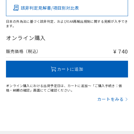
ものではありません。
該非判定見解書/項目別対比表
また、RoHS指令のフタル酸エステル類４
物質の対応では、対応完了までの期間は出
荷製品に未対応品が混在することから備考
日本の外為法に基づく該非判定、およびEAR再輸出規制に関する見解が入手でき
ます。
欄に対応日を記載しておりました。
既に当社にて対応品への在庫切替を完了
オンライン購入
していることから、特段のことがない限
り、2022年1月12日より割愛しておりま
¥ 740
販売価格（税込）
す。
カートに追加
オンライン購入における出荷予定日は、カートに追加～「ご購入手続き：価
格・納期の確認」画面にてご確認ください。
カートをみる