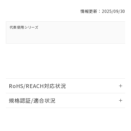
※1 対応状況
情報更新：2025/09/30
対応済み：EU RoHS指令（10物質）の
非含有に対応した製品が提供可能な商品で
す。
代表使用シリーズ
対応予定：EU RoHS指令（10物質）の非含
ご利用条件
有に対応した製品に切り替える予定のある
商品です。
対応予定なし：EU RoHS指令（10物質）の
以下の条件をお読みいただき、同意のうえ
非含有に非対応の商品で、対応品を出す予
ご利用ください。
定はありません。
調査・確認中：EU RoHS指令（10物質）の
本サービスは、当社制御機器事業取扱
※1 中国RoHS○×表
非含有の対応状況を調査中または確認中の
商品の当社在庫状況および標準価格
商品です。
RoHS/REACH対応状況
(税抜)を提供させていただくもので
「○」：最大均質材料含有率が中国RoHSの
非該当品：ライセンス料など無形物で、有
す。
基準値以下であることを示します。
害物質有無と関係のない商品です。
情報更新：2026/7/29
当社制御機器事業取扱商品の中には、
規格認証/適合状況
「×」：最大均質材料含有率が中国RoHSの
仕入先様の事情により、非含有部品として
本サービスの対象外となる商品もある
基準値を超えていることを示します。
いたものが、含有品と判明した場合などや
当社は、これら貴社製品のうち、外国
EU RoHS
注意事項・凡例
ことをご了承ください。
「－」：未確認です。当社販売部門へお問
むを得ず変更することがあります。
為替および外国貿易法に定める商品
UL認証
CSA認証
CEマーキング
在庫状況および標準価格照会結果は、
い合わせください。
（以下｢規制貨物等」という）を輸出
記載している更新日時点での社内デー
No
*EU RoHS指令（10物質）：
No
N/A
または国外への提供する場合は、日本
記
タに基づき作成されるものであり、閲
説明
対応状況
対応予定月
※1
※2
鉛(Pb) 1000ppm以下、 水銀(Hg) 1000ppm以下、 カド
*中国RoHS10物質の基準値 (GB/T26572)：