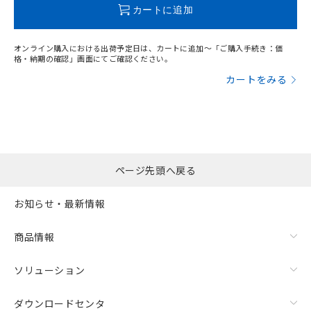
この製品のRoHS/REACH対応状況ページへ
引・商談に必要な範囲で利用すること
カートに追加
をご了承ください。
EU RoHS指令（10物質）の非含有証明書
※当社の共同利用者とは、
"個人情報
51物質の非含有証明書（当社基準）
の共同利用に関して"
の「1.共同利
オンライン購入における出荷予定日は、カートに追加～「ご購入手続き：価
※本証明書は発行日時点で非含有を証明す
格・納期の確認」画面にてご確認ください。
用者の範囲」に記載されている法人を
るもので、過去に遡って非含有を証明する
指します。
カートをみる
ものではありません。
また、RoHS指令のフタル酸エステル類４
物質の対応では、対応完了までの期間は出
荷製品に未対応品が混在することから備考
欄に対応日を記載しておりました。
既に当社にて対応品への在庫切替を完了
ページ先頭へ戻る
していることから、特段のことがない限
り、2022年1月12日より割愛しておりま
す。
お知らせ・最新情報
商品情報
ソリューション
ダウンロードセンタ