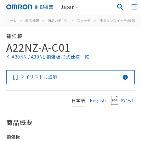
制御機器
Japan
ホーム
>
商品情報
>
商品カテゴリ
>
スイッチ
>
押ボタンスイッチ/表示灯
補強板
A22NZ-A-C01
A30NN / A30NL 補強板 形式仕様一覧
マイリストに追加
日本語
English
PDF出力
商品概要
補強板