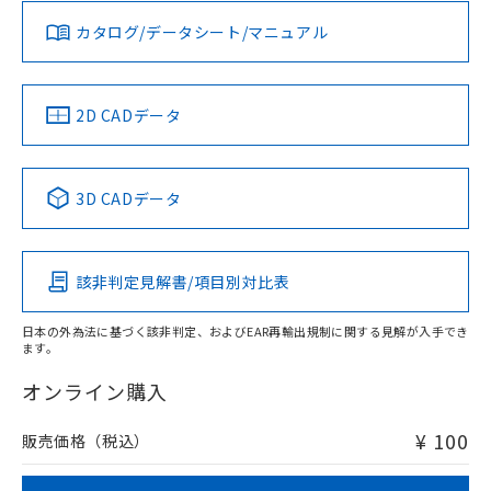
国政府の輸出許可(または役務取引許
号
覧された時点での実際の在庫および標
ミウム(Cd) 100ppm以下、
Pb(鉛) :1000ppm、 Hg(水銀) : 1000ppm、 Cd(カドミウ
可)を取得するなどの必要な手続きを
六価クロム(Cr(Ⅵ)) 1000ppm以下、ポリ臭化ビフェニル
カタログ/データシート/マニュアル
ム) : 100ppm、
準価格とは異なる場合があることをご
対応済み
類(PBB) 1000ppm以下、ポリ臭化ジフェニルエーテル類
Cr(Ⅵ)(六価クロム) : 1000ppm、 PBBs(ポリ臭化ビフェ
とります。
了承ください。
(PBDE) 1000ppm以下、フタル酸ビス(2-エチルヘキシ
○
一定数以上の在庫あり
ニル類) : 1000ppm、 PBDEs(ポリ臭化ジフェニルエーテ
LR型式承認
DNV型式承認
BV型式承認
KR型式承
当社は規制貨物を破棄する場合は、完
ル) (DEHP)(別名：DOP) 1000ppm以下、フタル酸ブチ
正式な納期状況および標準価格はお客
ル類) : 1000ppm、
（イギリス
（ノルウェー
（フランス
（韓国
ルベンジル（BBP） 1000ppm以下、フタル酸ジブチル
全に破砕するなど、違法に輸出されな
DBP(フタル酸ジブチル) : 1000ppm、 DIBP(フタル酸ジ
様のお取引先、またはお客様担当のオ
船舶規格）
船舶規格）
船舶規格）
船舶規格
中国 RoHS
（DBP） 1000ppm以下、フタル酸ジイソブチル
注意事項・凡例
イソブチル) : 1000ppm、 BBP(フタル酸ブチルベンジ
2D CADデータ
△
一定数には満たないが在庫あり
いよう必要な手段を講じます。
ムロン制御機器販売店・当社販売員に
(DIBP) 1000ppm以下
ル) : 1000ppm、
当社は貴社製品を、核兵器、ミサイ
但し、RoHS指令で産業用監視および制御機器に対する
DEHP(フタル酸ビス(2-エチルヘキシル)) : 1000ppm
No
ご相談ください。
No
No
No
適用除外項目は除く。
ル、化学兵器、生物兵器またはその他
－
在庫なし(最新の在庫状況につ
オムロン制御機器販売店や当社販売拠
フタル酸エステル類の４物質については閾値を超える意
中国 RoHS表
※1 ※2
武器並びにこれらの製造装置等に一切
いては、お客様のお取引先、ま
図的な使用がないことを確認しています。
点は「
販売ネットワーク
」をご確認
3D CADデータ
※2 環境保護使用期限
使用いたしません。
たはお客様担当のオムロン制御
ください。
この製品の規格認証/適合状況ページへ
Pb
Hg
Cd
Cr(VI)
当社は、貴社製品を第三者に販売する
機器販売店・当社販売員にご確
在庫状況および標準価格結果を当社の
その他の認証はこちらのページからご検索ください
※2 対応予定月
「ｅ」：有害物質（10物質）のすべてが基
場合は、上記1、2および3の内容を当
認ください)
事前の承諾なく第三者に漏洩または開
準値以下であることを示します。
該第三者に通知します。また当社は、
該非判定見解書/項目別対比表
示しないようお願いします。
O
O
O
O
部品在庫の切り替え状況などにより、予定
「10」：通常の使用状況下において有害物
販売先および販売に係わる関係者が違
マイパーツ機能（部品リスト作成サー
空
受注生産機種、また在庫状況の
月が前後することがあります。
質が外部に漏えいし、環境に深刻な影響を
法に輸出するおそれがある場合は、取
日本の外為法に基づく該非判定、およびEAR再輸出規制に関する見解が入手でき
ビス）をご利用いただくには、I-Web
白
情報を公開していない機種
及ぼさない年数を意味します。
ます。
り引きをいたしません。
メンバーズにご登録されている必要が
"対応済み"や非含有の記載がされた商品であっても、流通
「－」：未確認です。当社販売部門へお問
あります。
在庫等で未対応品が混在する可能性があります。
オンライン購入
い合わせください。
お客様が当ウェブサイト上で当社にご
非含有品が必要な際は、弊社営業部門もしくは販売店へお
※3 非含有証明書ダウンロード
登録された部品リストについて、当社
問い合わせください。
¥ 100
販売価格（税込）
および当社の共同利用者が、当社の製
下記の非含有証明書をダウンロードするこ
品・サービスに関するお客様との取
とができます。
合意する
キャンセル