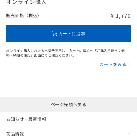
在庫等で未対応品が混在する可能性があります。
オンライン購入
および当社の共同利用者が、当社の製
非含有品が必要な際は、弊社営業部門もしくは販売店へお
下記の非含有証明書をダウンロードするこ
品・サービスに関するお客様との取
問い合わせください。
とができます。
¥ 1,770
合意する
キャンセル
販売価格（税込）
引・商談に必要な範囲で利用すること
をご了承ください。
EU RoHS指令（10物質）の非含有証明書
※当社の共同利用者とは、
"個人情報
この製品のRoHS/REACH対応状況ページへ
51物質の非含有証明書（当社基準）
カートに追加
の共同利用に関して"
の「1.共同利
※本証明書は発行日時点で非含有を証明す
用者の範囲」に記載されている法人を
るもので、過去に遡って非含有を証明する
指します。
オンライン購入における出荷予定日は、カートに追加～「ご購入手続き：価
ものではありません。
格・納期の確認」画面にてご確認ください。
また、RoHS指令のフタル酸エステル類４
カートをみる
物質の対応では、対応完了までの期間は出
荷製品に未対応品が混在することから備考
欄に対応日を記載しておりました。
既に当社にて対応品への在庫切替を完了
していることから、特段のことがない限
り、2022年1月12日より割愛しておりま
す。
ページ先頭へ戻る
お知らせ・最新情報
商品情報