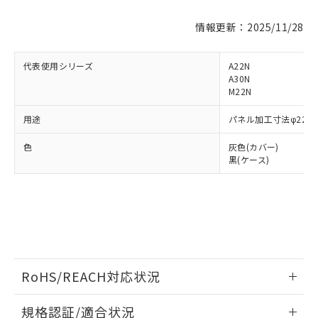
情報更新：2025/11/28
※1 対応状況
代表使用シリーズ
A22N
対応済み：EU RoHS指令（10物質）の
A30N
非含有に対応した製品が提供可能な商品で
M22N
す。
対応予定：EU RoHS指令（10物質）の非含
用途
パネル加工寸法φ22.
ご利用条件
有に対応した製品に切り替える予定のある
商品です。
色
灰色(カバー)
対応予定なし：EU RoHS指令（10物質）の
黒(ケース)
以下の条件をお読みいただき、同意のうえ
非含有に非対応の商品で、対応品を出す予
ご利用ください。
定はありません。
調査・確認中：EU RoHS指令（10物質）の
本サービスは、当社制御機器事業取扱
※1 中国RoHS○×表
非含有の対応状況を調査中または確認中の
商品の当社在庫状況および標準価格
商品です。
(税抜)を提供させていただくもので
「○」：最大均質材料含有率が中国RoHSの
非該当品：ライセンス料など無形物で、有
す。
基準値以下であることを示します。
害物質有無と関係のない商品です。
当社制御機器事業取扱商品の中には、
RoHS/REACH対応状況
「×」：最大均質材料含有率が中国RoHSの
仕入先様の事情により、非含有部品として
本サービスの対象外となる商品もある
基準値を超えていることを示します。
いたものが、含有品と判明した場合などや
当社は、これら貴社製品のうち、外国
ことをご了承ください。
情報更新：2026/7/29
「－」：未確認です。当社販売部門へお問
むを得ず変更することがあります。
規格認証/適合状況
為替および外国貿易法に定める商品
在庫状況および標準価格照会結果は、