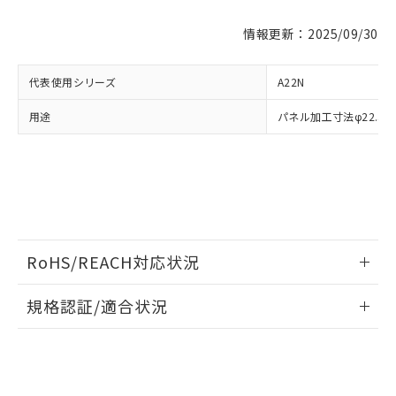
※1 対応状況
情報更新：2025/09/30
対応済み：EU RoHS指令（10物質）の
非含有に対応した製品が提供可能な商品で
す。
代表使用シリーズ
A22N
対応予定：EU RoHS指令（10物質）の非含
ご利用条件
用途
パネル加工寸法φ22.3
有に対応した製品に切り替える予定のある
商品です。
対応予定なし：EU RoHS指令（10物質）の
以下の条件をお読みいただき、同意のうえ
非含有に非対応の商品で、対応品を出す予
ご利用ください。
定はありません。
調査・確認中：EU RoHS指令（10物質）の
本サービスは、当社制御機器事業取扱
※1 中国RoHS○×表
非含有の対応状況を調査中または確認中の
商品の当社在庫状況および標準価格
商品です。
(税抜)を提供させていただくもので
RoHS/REACH対応状況
「○」：最大均質材料含有率が中国RoHSの
非該当品：ライセンス料など無形物で、有
す。
基準値以下であることを示します。
害物質有無と関係のない商品です。
情報更新：2026/7/29
当社制御機器事業取扱商品の中には、
「×」：最大均質材料含有率が中国RoHSの
規格認証/適合状況
仕入先様の事情により、非含有部品として
本サービスの対象外となる商品もある
基準値を超えていることを示します。
いたものが、含有品と判明した場合などや
当社は、これら貴社製品のうち、外国
ことをご了承ください。
EU RoHS
注意事項・凡例
「－」：未確認です。当社販売部門へお問
むを得ず変更することがあります。
為替および外国貿易法に定める商品
UL認証
CSA認証
CEマーキング
在庫状況および標準価格照会結果は、
い合わせください。
（以下｢規制貨物等」という）を輸出
記載している更新日時点での社内デー
*EU RoHS指令（10物質）：
No
No
N/A
または国外への提供する場合は、日本
記
タに基づき作成されるものであり、閲
説明
対応状況
対応予定月
※1
※2
鉛(Pb) 1000ppm以下、 水銀(Hg) 1000ppm以下、 カド
*中国RoHS10物質の基準値 (GB/T26572)：