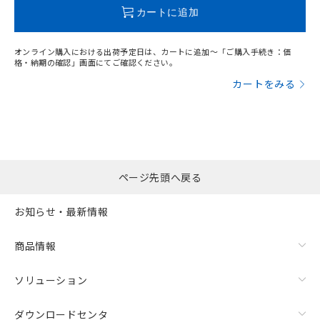
合意する
この製品のRoHS/REACH対応状況ページへ
キャンセル
引・商談に必要な範囲で利用すること
カートに追加
をご了承ください。
EU RoHS指令（10物質）の非含有証明書
※当社の共同利用者とは、
"個人情報
51物質の非含有証明書（当社基準）
の共同利用に関して"
の「1.共同利
オンライン購入における出荷予定日は、カートに追加～「ご購入手続き：価
※本証明書は発行日時点で非含有を証明す
用者の範囲」に記載されている法人を
格・納期の確認」画面にてご確認ください。
るもので、過去に遡って非含有を証明する
指します。
カートをみる
ものではありません。
また、RoHS指令のフタル酸エステル類４
物質の対応では、対応完了までの期間は出
荷製品に未対応品が混在することから備考
欄に対応日を記載しておりました。
既に当社にて対応品への在庫切替を完了
ページ先頭へ戻る
していることから、特段のことがない限
り、2022年1月12日より割愛しておりま
す。
お知らせ・最新情報
商品情報
ソリューション
ダウンロードセンタ