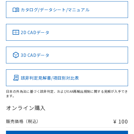
国政府の輸出許可(または役務取引許
号
覧された時点での実際の在庫および標
ミウム(Cd) 100ppm以下、
Pb(鉛) :1000ppm、 Hg(水銀) : 1000ppm、 Cd(カドミウ
可)を取得するなどの必要な手続きを
六価クロム(Cr(Ⅵ)) 1000ppm以下、ポリ臭化ビフェニル
ム) : 100ppm、
カタログ/データシート/マニュアル
準価格とは異なる場合があることをご
対応済み
類(PBB) 1000ppm以下、ポリ臭化ジフェニルエーテル類
Cr(Ⅵ)(六価クロム) : 1000ppm、 PBBs(ポリ臭化ビフェ
とります。
了承ください。
(PBDE) 1000ppm以下、フタル酸ビス(2-エチルヘキシ
○
一定数以上の在庫あり
ニル類) : 1000ppm、 PBDEs(ポリ臭化ジフェニルエーテ
LR型式承認
DNV型式承認
BV型式承認
KR型式承
当社は規制貨物を破棄する場合は、完
ル) (DEHP)(別名：DOP) 1000ppm以下、フタル酸ブチ
正式な納期状況および標準価格はお客
ル類) : 1000ppm、
（イギリス
（ノルウェー
（フランス
（韓国
ルベンジル（BBP） 1000ppm以下、フタル酸ジブチル
全に破砕するなど、違法に輸出されな
DBP(フタル酸ジブチル) : 1000ppm、 DIBP(フタル酸ジ
様のお取引先、またはお客様担当のオ
船舶規格）
船舶規格）
船舶規格）
船舶規格
（DBP） 1000ppm以下、フタル酸ジイソブチル
中国 RoHS
注意事項・凡例
イソブチル) : 1000ppm、 BBP(フタル酸ブチルベンジ
△
一定数には満たないが在庫あり
2D CADデータ
いよう必要な手段を講じます。
ムロン制御機器販売店・当社販売員に
(DIBP) 1000ppm以下
ル) : 1000ppm、
当社は貴社製品を、核兵器、ミサイ
但し、RoHS指令で産業用監視および制御機器に対する
DEHP(フタル酸ビス(2-エチルヘキシル)) : 1000ppm
ご相談ください。
No
No
No
No
適用除外項目は除く。
ル、化学兵器、生物兵器またはその他
－
在庫なし(最新の在庫状況につ
オムロン制御機器販売店や当社販売拠
フタル酸エステル類の４物質については閾値を超える意
中国 RoHS表
※1 ※2
武器並びにこれらの製造装置等に一切
いては、お客様のお取引先、ま
図的な使用がないことを確認しています。
点は「
販売ネットワーク
」をご確認
3D CADデータ
※2 環境保護使用期限
使用いたしません。
たはお客様担当のオムロン制御
ください。
この製品の規格認証/適合状況ページへ
Pb
Hg
Cd
Cr(VI)
当社は、貴社製品を第三者に販売する
機器販売店・当社販売員にご確
在庫状況および標準価格結果を当社の
その他の認証はこちらのページからご検索ください
※2 対応予定月
「ｅ」：有害物質（10物質）のすべてが基
場合は、上記1、2および3の内容を当
認ください)
事前の承諾なく第三者に漏洩または開
準値以下であることを示します。
該第三者に通知します。また当社は、
該非判定見解書/項目別対比表
示しないようお願いします。
O
O
O
O
部品在庫の切り替え状況などにより、予定
「10」：通常の使用状況下において有害物
販売先および販売に係わる関係者が違
マイパーツ機能（部品リスト作成サー
空
受注生産機種、また在庫状況の
月が前後することがあります。
質が外部に漏えいし、環境に深刻な影響を
法に輸出するおそれがある場合は、取
ビス）をご利用いただくには、I-Web
日本の外為法に基づく該非判定、およびEAR再輸出規制に関する見解が入手でき
白
情報を公開していない機種
及ぼさない年数を意味します。
り引きをいたしません。
ます。
メンバーズにご登録されている必要が
"対応済み"や非含有の記載がされた商品であっても、流通
「－」：未確認です。当社販売部門へお問
あります。
在庫等で未対応品が混在する可能性があります。
オンライン購入
い合わせください。
お客様が当ウェブサイト上で当社にご
非含有品が必要な際は、弊社営業部門もしくは販売店へお
※3 非含有証明書ダウンロード
登録された部品リストについて、当社
問い合わせください。
¥ 100
販売価格（税込）
および当社の共同利用者が、当社の製
下記の非含有証明書をダウンロードするこ
品・サービスに関するお客様との取
とができます。