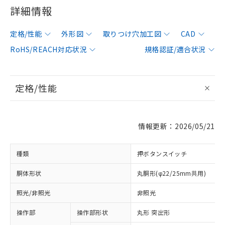
詳細情報
定格/性能
外形図
取りつけ穴加工図
CAD
RoHS/REACH対応状況
規格認証/適合状況
定格/性能
情報更新：2026/05/21
種類
押ボタンスイッチ
胴体形状
丸胴形(φ22/25mm共用)
照光/非照光
非照光
操作部
操作部形状
丸形 突出形