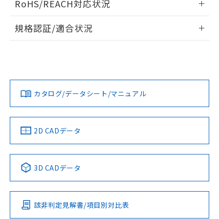
RoHS/REACH対応状況
ドすることができます。
物質の対応では、対応完了までの期間は出
荷製品に未対応品が混在することから備考
情報更新：2026/7/29
規格認証/適合状況
欄に対応日を記載しておりました。
既に当社にて対応品への在庫切替を完了
ログイン/会員登録
EU RoHS
注意事項・凡例
A22NN-MPM-NWA-P101-NNについての規格認証/適合状況に
していることから、特段のことがない限
ついては、「カスタマーサポートセンタ お客様相談室」また
り、2022年1月12日より割愛しておりま
は貴社担当オムロン営業員または販売店にお問い合わせくだ
す。
対応状況
対応予定月
※1
※2
さい。
ダウンロードデータをご利用いただく前に、以下を必ずお読
みください。
カタログ/データシート/マニュアル
対応済み
ソフトウェアの使用条件
お問い合わせ
中国 RoHS
注意事項・凡例
2D CADデータ
中国 RoHS表
※1 ※2
3D CADデータ
Pb
Hg
Cd
Cr(VI)
該非判定見解書/項目別対比表
O
O
O
O