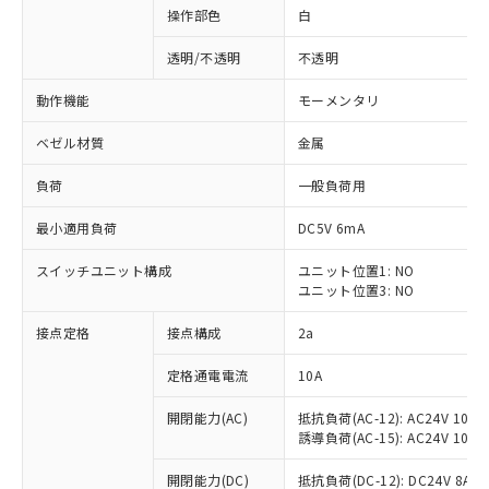
操作部色
白
透明/不透明
不透明
動作機能
モーメンタリ
ベゼル材質
金属
負荷
一般負荷用
最小適用負荷
DC5V 6mA
スイッチユニット構成
ユニット位置1: NO
ユニット位置3: NO
接点定格
接点構成
2a
※1 対応状況
定格通電電流
10A
対応済み：EU RoHS指令（10物質）の
非含有に対応した製品が提供可能な商品で
開閉能力(AC)
抵抗負荷(AC-12): AC24V 10A/A
す。
誘導負荷(AC-15): AC24V 10A/AC
対応予定：EU RoHS指令（10物質）の非含
ご利用条件
有に対応した製品に切り替える予定のある
開閉能力(DC)
抵抗負荷(DC-12): DC24V 8A/DC