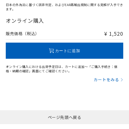
日本の外為法に基づく該非判定、およびEAR再輸出規制に関する見解が入手でき
ます。
"対応済み"や非含有の記載がされた商品であっても、流通
在庫等で未対応品が混在する可能性があります。
オンライン購入
非含有品が必要な際は、弊社営業部門もしくは販売店へお
問い合わせください。
¥ 1,520
販売価格（税込）
この製品のRoHS/REACH対応状況ページへ
カートに追加
オンライン購入における出荷予定日は、カートに追加～「ご購入手続き：価
格・納期の確認」画面にてご確認ください。
カートをみる
ページ先頭へ戻る