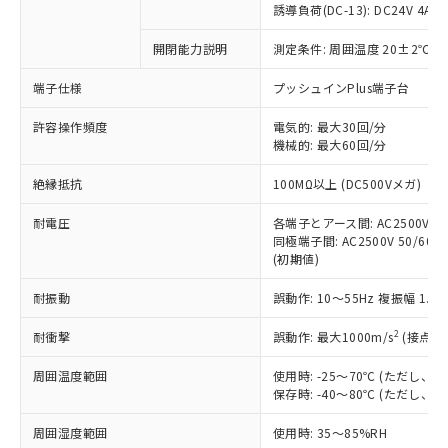
商品です。
誘導負荷(DC-13): DC24V 4A/DC
対応予定なし：EU RoHS指令（10物質）の
以下の条件をお読みいただき、同意のうえ
開閉能力説明
測定条件: 周囲温度 20±2℃、
非含有に非対応の商品で、対応品を出す予
ご利用ください。
定はありません。
端子仕様
プッシュインPlus端子台
調査・確認中：EU RoHS指令（10物質）の
本サービスは、当社制御機器事業取扱
※1 中国RoHS○×表
非含有の対応状況を調査中または確認中の
商品の当社在庫状況および標準価格
許容操作頻度
電気的: 最大30回/分
商品です。
機械的: 最大60回/分
(税抜)を提供させていただくもので
「○」：最大均質材料含有率が中国RoHSの
非該当品：ライセンス料など無形物で、有
す。
基準値以下であることを示します。
害物質有無と関係のない商品です。
絶縁抵抗
100MΩ以上 (DC500Vメガ)
当社制御機器事業取扱商品の中には、
「×」：最大均質材料含有率が中国RoHSの
仕入先様の事情により、非含有部品として
本サービスの対象外となる商品もある
基準値を超えていることを示します。
いたものが、含有品と判明した場合などや
耐電圧
各端子とアース間: AC2500V 50/
当社は、これら貴社製品のうち、外国
ことをご了承ください。
「－」：未確認です。当社販売部門へお問
むを得ず変更することがあります。
同極端子間: AC2500V 50/60Hz
為替および外国貿易法に定める商品
在庫状況および標準価格照会結果は、
い合わせください。
(初期値)
（以下｢規制貨物等」という）を輸出
記載している更新日時点での社内デー
*EU RoHS指令（10物質）：
または国外への提供する場合は、日本
記
タに基づき作成されるものであり、閲
説明
耐振動
誤動作: 10～55Hz 複振幅 1.
鉛(Pb) 1000ppm以下、 水銀(Hg) 1000ppm以下、 カド
*中国RoHS10物質の基準値 (GB/T26572)：
国政府の輸出許可(または役務取引許
号
覧された時点での実際の在庫および標
ミウム(Cd) 100ppm以下、
Pb(鉛) :1000ppm、 Hg(水銀) : 1000ppm、 Cd(カドミウ
可)を取得するなどの必要な手続きを
六価クロム(Cr(Ⅵ)) 1000ppm以下、ポリ臭化ビフェニル
ム) : 100ppm、
準価格とは異なる場合があることをご
2
耐衝撃
誤動作: 最大1000m/s
(接点開
類(PBB) 1000ppm以下、ポリ臭化ジフェニルエーテル類
Cr(Ⅵ)(六価クロム) : 1000ppm、 PBBs(ポリ臭化ビフェ
とります。
了承ください。
(PBDE) 1000ppm以下、フタル酸ビス(2-エチルヘキシ
○
一定数以上の在庫あり
ニル類) : 1000ppm、 PBDEs(ポリ臭化ジフェニルエーテ
当社は規制貨物を破棄する場合は、完
ル) (DEHP)(別名：DOP) 1000ppm以下、フタル酸ブチ
周囲温度範囲
使用時: -25～70℃ (ただし
正式な納期状況および標準価格はお客
ル類) : 1000ppm、
ルベンジル（BBP） 1000ppm以下、フタル酸ジブチル
全に破砕するなど、違法に輸出されな
DBP(フタル酸ジブチル) : 1000ppm、 DIBP(フタル酸ジ
保存時: -40～80℃ (ただし
様のお取引先、またはお客様担当のオ
（DBP） 1000ppm以下、フタル酸ジイソブチル
イソブチル) : 1000ppm、 BBP(フタル酸ブチルベンジ
△
一定数には満たないが在庫あり
いよう必要な手段を講じます。
ムロン制御機器販売店・当社販売員に
(DIBP) 1000ppm以下
ル) : 1000ppm、
周囲湿度範囲
使用時: 35～85%RH
当社は貴社製品を、核兵器、ミサイ
但し、RoHS指令で産業用監視および制御機器に対する
DEHP(フタル酸ビス(2-エチルヘキシル)) : 1000ppm
ご相談ください。