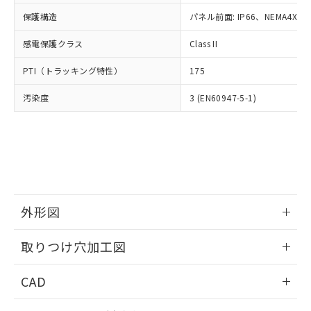
適用除外項目は除く。
ル、化学兵器、生物兵器またはその他
－
在庫なし(最新の在庫状況につ
オムロン制御機器販売店や当社販売拠
フタル酸エステル類の４物質については閾値を超える意
保護構造
パネル前面: IP66、NEMA4X, N
武器並びにこれらの製造装置等に一切
いては、お客様のお取引先、ま
図的な使用がないことを確認しています。
点は「
販売ネットワーク
」をご確認
※2 環境保護使用期限
使用いたしません。
たはお客様担当のオムロン制御
ください。
感電保護クラス
Class II
当社は、貴社製品を第三者に販売する
機器販売店・当社販売員にご確
在庫状況および標準価格結果を当社の
※2 対応予定月
「ｅ」：有害物質（10物質）のすべてが基
場合は、上記1、2および3の内容を当
認ください)
事前の承諾なく第三者に漏洩または開
PTI（トラッキング特性）
175
準値以下であることを示します。
該第三者に通知します。また当社は、
示しないようお願いします。
部品在庫の切り替え状況などにより、予定
「10」：通常の使用状況下において有害物
販売先および販売に係わる関係者が違
マイパーツ機能（部品リスト作成サー
汚染度
3 (EN60947-5-1)
空
受注生産機種、また在庫状況の
月が前後することがあります。
質が外部に漏えいし、環境に深刻な影響を
法に輸出するおそれがある場合は、取
ビス）をご利用いただくには、I-Web
白
情報を公開していない機種
及ぼさない年数を意味します。
り引きをいたしません。
メンバーズにご登録されている必要が
「－」：未確認です。当社販売部門へお問
あります。
い合わせください。
お客様が当ウェブサイト上で当社にご
※3 非含有証明書ダウンロード
登録された部品リストについて、当社
および当社の共同利用者が、当社の製
下記の非含有証明書をダウンロードするこ
品・サービスに関するお客様との取
とができます。
外形図
合意する
キャンセル
引・商談に必要な範囲で利用すること
をご了承ください。
情報更新：2026/05/21
EU RoHS指令（10物質）の非含有証明書
※当社の共同利用者とは、
"個人情報
取りつけ穴加工図
51物質の非含有証明書（当社基準）
の共同利用に関して"
の「1.共同利
※本証明書は発行日時点で非含有を証明す
情報更新：2026/05/21
用者の範囲」に記載されている法人を
CAD
るもので、過去に遡って非含有を証明する
指します。
ものではありません。
ログイン/会員登録いただくと、CADデータをダウンロー
また、RoHS指令のフタル酸エステル類４