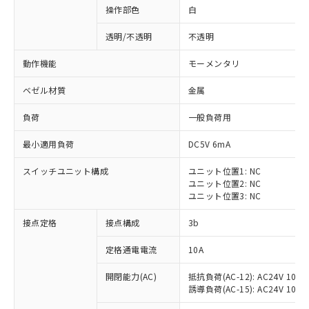
操作部色
白
透明/不透明
不透明
動作機能
モーメンタリ
ベゼル材質
金属
負荷
一般負荷用
最小適用負荷
DC5V 6mA
スイッチユニット構成
ユニット位置1: NC
ユニット位置2: NC
ユニット位置3: NC
※1 対応状況
接点定格
接点構成
3b
対応済み：EU RoHS指令（10物質）の
定格通電電流
10A
非含有に対応した製品が提供可能な商品で
開閉能力(AC)
抵抗負荷(AC-12): AC24V 10A/A
す。
誘導負荷(AC-15): AC24V 10A/AC
対応予定：EU RoHS指令（10物質）の非含
ご利用条件
有に対応した製品に切り替える予定のある