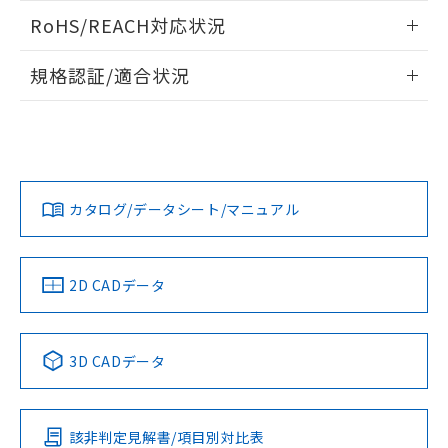
また、RoHS指令のフタル酸エステル類４
ログイン/会員登録いただくと、CADデータをダウンロー
RoHS/REACH対応状況
物質の対応では、対応完了までの期間は出
ドすることができます。
荷製品に未対応品が混在することから備考
情報更新：2026/7/29
欄に対応日を記載しておりました。
規格認証/適合状況
既に当社にて対応品への在庫切替を完了
ログイン/会員登録
EU RoHS
注意事項・凡例
していることから、特段のことがない限
UL認証
CSA認証
CEマーキング
り、2022年1月12日より割愛しておりま
す。
Yes
Yes
Yes
対応状況
対応予定月
※1
※2
ダウンロードデータをご利用いただく前に、以下を必ずお読
みください。
カタログ/データシート/マニュアル
対応済み
ソフトウェアの使用条件
LR型式承認
DNV型式承認
BV型式承認
KR型式承
（イギリス
（ノルウェー
（フランス
（韓国
船舶規格）
船舶規格）
船舶規格）
船舶規格
中国 RoHS
注意事項・凡例
2D CADデータ
No
No
No
No
中国 RoHS表
※1 ※2
3D CADデータ
この製品の規格認証/適合状況ページへ
Pb
Hg
Cd
Cr(VI)
その他の認証はこちらのページからご検索ください
該非判定見解書/項目別対比表
O
O
O
O