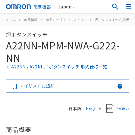
制御機器
Japan
ホーム
>
商品情報
>
商品カテゴリ
>
スイッチ
>
押ボタンスイッチ/表示灯
押ボタンスイッチ
A22NN-MPM-NWA-G222-
NN
A22NN / A22NL 押ボタンスイッチ 形式仕様一覧
マイリストに追加
日本語
English
PDF出力
商品概要