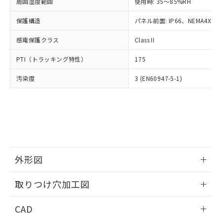
ご相談ください。
周囲湿度範囲
使用時: 35～85%RH
適用除外項目は除く。
ル、化学兵器、生物兵器またはその他
－
在庫なし(最新の在庫状況につ
オムロン制御機器販売店や当社販売拠
フタル酸エステル類の４物質については閾値を超える意
武器並びにこれらの製造装置等に一切
いては、お客様のお取引先、ま
図的な使用がないことを確認しています。
保護構造
パネル前面: IP66、NEMA4X, N
点は「
販売ネットワーク
」をご確認
※2 環境保護使用期限
使用いたしません。
たはお客様担当のオムロン制御
ください。
当社は、貴社製品を第三者に販売する
感電保護クラス
Class II
機器販売店・当社販売員にご確
在庫状況および標準価格結果を当社の
※2 対応予定月
「ｅ」：有害物質（10物質）のすべてが基
場合は、上記1、2および3の内容を当
認ください)
事前の承諾なく第三者に漏洩または開
準値以下であることを示します。
PTI（トラッキング特性）
175
該第三者に通知します。また当社は、
示しないようお願いします。
部品在庫の切り替え状況などにより、予定
「10」：通常の使用状況下において有害物
販売先および販売に係わる関係者が違
マイパーツ機能（部品リスト作成サー
空
受注生産機種、また在庫状況の
汚染度
3 (EN60947-5-1)
月が前後することがあります。
質が外部に漏えいし、環境に深刻な影響を
法に輸出するおそれがある場合は、取
ビス）をご利用いただくには、I-Web
白
情報を公開していない機種
及ぼさない年数を意味します。
り引きをいたしません。
メンバーズにご登録されている必要が
「－」：未確認です。当社販売部門へお問
あります。
い合わせください。
お客様が当ウェブサイト上で当社にご
※3 非含有証明書ダウンロード
登録された部品リストについて、当社
および当社の共同利用者が、当社の製
下記の非含有証明書をダウンロードするこ
品・サービスに関するお客様との取
とができます。
合意する
キャンセル
引・商談に必要な範囲で利用すること
外形図
をご了承ください。
EU RoHS指令（10物質）の非含有証明書
※当社の共同利用者とは、
情報更新：2026/05/21
"個人情報
取りつけ穴加工図
51物質の非含有証明書（当社基準）
の共同利用に関して"
の「1.共同利
※本証明書は発行日時点で非含有を証明す
用者の範囲」に記載されている法人を
情報更新：2026/05/21
るもので、過去に遡って非含有を証明する
CAD
指します。
ものではありません。