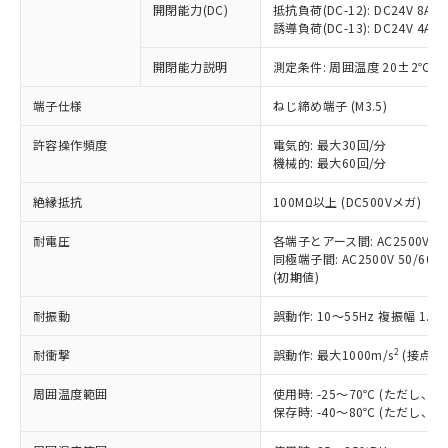
開閉能力(DC)
抵抗負荷(DC-12): DC24V 8A/DC
商品です。
誘導負荷(DC-13): DC24V 4A/DC
対応予定なし：EU RoHS指令（10物質）の
以下の条件をお読みいただき、同意のうえ
非含有に非対応の商品で、対応品を出す予
開閉能力説明
測定条件: 周囲温度 20±2℃、
ご利用ください。
定はありません。
調査・確認中：EU RoHS指令（10物質）の
端子仕様
ねじ締め端子 (M3.5)
本サービスは、当社制御機器事業取扱
※1 中国RoHS○×表
非含有の対応状況を調査中または確認中の
商品の当社在庫状況および標準価格
許容操作頻度
商品です。
電気的: 最大30回/分
(税抜)を提供させていただくもので
「○」：最大均質材料含有率が中国RoHSの
機械的: 最大60回/分
非該当品：ライセンス料など無形物で、有
す。
基準値以下であることを示します。
害物質有無と関係のない商品です。
当社制御機器事業取扱商品の中には、
絶縁抵抗
100MΩ以上 (DC500Vメガ)
「×」：最大均質材料含有率が中国RoHSの
仕入先様の事情により、非含有部品として
本サービスの対象外となる商品もある
基準値を超えていることを示します。
いたものが、含有品と判明した場合などや
当社は、これら貴社製品のうち、外国
ことをご了承ください。
耐電圧
各端子とアース間: AC2500V 50/
「－」：未確認です。当社販売部門へお問
むを得ず変更することがあります。
為替および外国貿易法に定める商品
同極端子間: AC2500V 50/60Hz
在庫状況および標準価格照会結果は、
い合わせください。
（以下｢規制貨物等」という）を輸出
(初期値)
記載している更新日時点での社内デー
*EU RoHS指令（10物質）：
または国外への提供する場合は、日本
記
タに基づき作成されるものであり、閲
説明
鉛(Pb) 1000ppm以下、 水銀(Hg) 1000ppm以下、 カド
*中国RoHS10物質の基準値 (GB/T26572)：
耐振動
誤動作: 10～55Hz 複振幅 1.
国政府の輸出許可(または役務取引許
号
覧された時点での実際の在庫および標
ミウム(Cd) 100ppm以下、
Pb(鉛) :1000ppm、 Hg(水銀) : 1000ppm、 Cd(カドミウ
可)を取得するなどの必要な手続きを
六価クロム(Cr(Ⅵ)) 1000ppm以下、ポリ臭化ビフェニル
ム) : 100ppm、
準価格とは異なる場合があることをご
類(PBB) 1000ppm以下、ポリ臭化ジフェニルエーテル類
2
耐衝撃
誤動作: 最大1000m/s
(接点開
Cr(Ⅵ)(六価クロム) : 1000ppm、 PBBs(ポリ臭化ビフェ
とります。
了承ください。
(PBDE) 1000ppm以下、フタル酸ビス(2-エチルヘキシ
○
一定数以上の在庫あり
ニル類) : 1000ppm、 PBDEs(ポリ臭化ジフェニルエーテ
当社は規制貨物を破棄する場合は、完
ル) (DEHP)(別名：DOP) 1000ppm以下、フタル酸ブチ
正式な納期状況および標準価格はお客
ル類) : 1000ppm、
周囲温度範囲
使用時: -25～70℃ (ただし
ルベンジル（BBP） 1000ppm以下、フタル酸ジブチル
全に破砕するなど、違法に輸出されな
DBP(フタル酸ジブチル) : 1000ppm、 DIBP(フタル酸ジ
様のお取引先、またはお客様担当のオ
保存時: -40～80℃ (ただし
（DBP） 1000ppm以下、フタル酸ジイソブチル
イソブチル) : 1000ppm、 BBP(フタル酸ブチルベンジ
△
一定数には満たないが在庫あり
いよう必要な手段を講じます。
ムロン制御機器販売店・当社販売員に
(DIBP) 1000ppm以下
ル) : 1000ppm、
当社は貴社製品を、核兵器、ミサイ
但し、RoHS指令で産業用監視および制御機器に対する
DEHP(フタル酸ビス(2-エチルヘキシル)) : 1000ppm