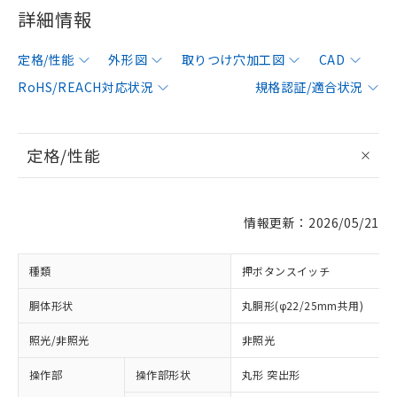
詳細情報
定格/性能
外形図
取りつけ穴加工図
CAD
RoHS/REACH対応状況
規格認証/適合状況
定格/性能
情報更新：2026/05/21
種類
押ボタンスイッチ
胴体形状
丸胴形(φ22/25mm共用)
照光/非照光
非照光
操作部
操作部形状
丸形 突出形