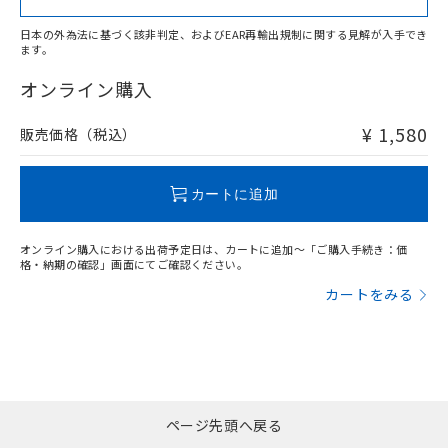
日本の外為法に基づく該非判定、およびEAR再輸出規制に関する見解が入手でき
ます。
"対応済み"や非含有の記載がされた商品であっても、流通
在庫等で未対応品が混在する可能性があります。
オンライン購入
非含有品が必要な際は、弊社営業部門もしくは販売店へお
問い合わせください。
¥ 1,580
販売価格（税込）
この製品のRoHS/REACH対応状況ページへ
カートに追加
オンライン購入における出荷予定日は、カートに追加～「ご購入手続き：価
格・納期の確認」画面にてご確認ください。
カートをみる
ページ先頭へ戻る