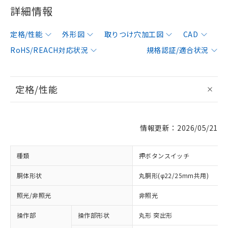
詳細情報
定格/性能
外形図
取りつけ穴加工図
CAD
RoHS/REACH対応状況
規格認証/適合状況
定格/性能
情報更新：2026/05/21
種類
押ボタンスイッチ
胴体形状
丸胴形(φ22/25mm共用)
照光/非照光
非照光
操作部
操作部形状
丸形 突出形