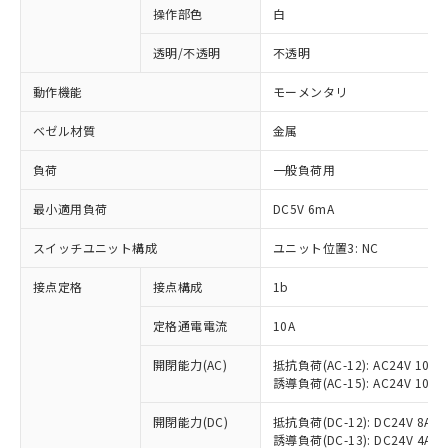
操作部色
白
透明/不透明
不透明
動作機能
モーメンタリ
ベゼル材質
金属
負荷
一般負荷用
最小適用負荷
DC5V 6mA
スイッチユニット構成
ユニット位置3: NC
接点定格
接点構成
1b
※1 対応状況
定格通電電流
10A
対応済み：EU RoHS指令（10物質）の
非含有に対応した製品が提供可能な商品で
開閉能力(AC)
抵抗負荷(AC-12): AC24V 10A/A
誘導負荷(AC-15): AC24V 10A/AC
す。
対応予定：EU RoHS指令（10物質）の非含
ご利用条件
開閉能力(DC)
抵抗負荷(DC-12): DC24V 8A/DC
有に対応した製品に切り替える予定のある
誘導負荷(DC-13): DC24V 4A/DC