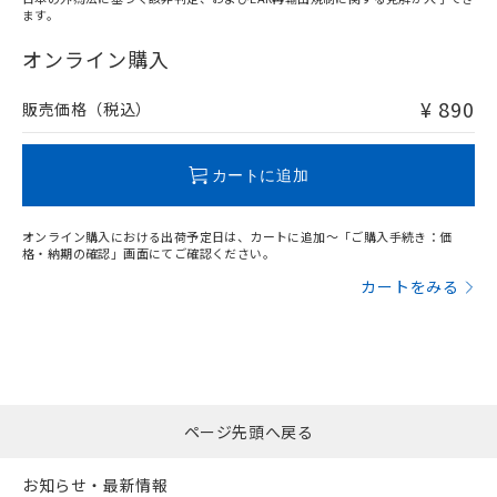
ます。
"対応済み"や非含有の記載がされた商品であっても、流通
在庫等で未対応品が混在する可能性があります。
オンライン購入
非含有品が必要な際は、弊社営業部門もしくは販売店へお
問い合わせください。
¥ 890
販売価格（税込）
この製品のRoHS/REACH対応状況ページへ
カートに追加
オンライン購入における出荷予定日は、カートに追加～「ご購入手続き：価
格・納期の確認」画面にてご確認ください。
カートをみる
ページ先頭へ戻る
お知らせ・最新情報