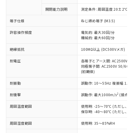
商品です。
対応予定なし：EU RoHS指令（10物質）の
開閉能力説明
測定条件: 周囲温度 20±2℃、
以下の条件をお読みいただき、同意のうえ
非含有に非対応の商品で、対応品を出す予
ご利用ください。
定はありません。
端子仕様
ねじ締め端子 (M3.5)
調査・確認中：EU RoHS指令（10物質）の
本サービスは、当社制御機器事業取扱
※1 中国RoHS○×表
非含有の対応状況を調査中または確認中の
許容操作頻度
電気的: 最大30回/分
商品の当社在庫状況および標準価格
商品です。
機械的: 最大60回/分
(税抜)を提供させていただくもので
「○」：最大均質材料含有率が中国RoHSの
非該当品：ライセンス料など無形物で、有
す。
絶縁抵抗
基準値以下であることを示します。
100MΩ以上 (DC500Vメガ)
害物質有無と関係のない商品です。
当社制御機器事業取扱商品の中には、
「×」：最大均質材料含有率が中国RoHSの
仕入先様の事情により、非含有部品として
本サービスの対象外となる商品もある
耐電圧
各端子とアース間: AC2500V 50/
基準値を超えていることを示します。
いたものが、含有品と判明した場合などや
当社は、これら貴社製品のうち、外国
ことをご了承ください。
同極端子間: AC2500V 50/60Hz
「－」：未確認です。当社販売部門へお問
むを得ず変更することがあります。
為替および外国貿易法に定める商品
(初期値)
在庫状況および標準価格照会結果は、
い合わせください。
（以下｢規制貨物等」という）を輸出
記載している更新日時点での社内デー
*EU RoHS指令（10物質）：
または国外への提供する場合は、日本
耐振動
誤動作: 10～55Hz 複振幅 1.
記
タに基づき作成されるものであり、閲
説明
鉛(Pb) 1000ppm以下、 水銀(Hg) 1000ppm以下、 カド
*中国RoHS10物質の基準値 (GB/T26572)：
国政府の輸出許可(または役務取引許
号
覧された時点での実際の在庫および標
ミウム(Cd) 100ppm以下、
Pb(鉛) :1000ppm、 Hg(水銀) : 1000ppm、 Cd(カドミウ
2
耐衝撃
誤動作: 最大1000m/s
(接点開
可)を取得するなどの必要な手続きを
六価クロム(Cr(Ⅵ)) 1000ppm以下、ポリ臭化ビフェニル
ム) : 100ppm、
準価格とは異なる場合があることをご
類(PBB) 1000ppm以下、ポリ臭化ジフェニルエーテル類
Cr(Ⅵ)(六価クロム) : 1000ppm、 PBBs(ポリ臭化ビフェ
とります。
了承ください。
(PBDE) 1000ppm以下、フタル酸ビス(2-エチルヘキシ
○
一定数以上の在庫あり
ニル類) : 1000ppm、 PBDEs(ポリ臭化ジフェニルエーテ
周囲温度範囲
使用時: -25～70℃ (ただし
当社は規制貨物を破棄する場合は、完
ル) (DEHP)(別名：DOP) 1000ppm以下、フタル酸ブチ
正式な納期状況および標準価格はお客
ル類) : 1000ppm、
保存時: -40～80℃ (ただし
ルベンジル（BBP） 1000ppm以下、フタル酸ジブチル
全に破砕するなど、違法に輸出されな
DBP(フタル酸ジブチル) : 1000ppm、 DIBP(フタル酸ジ
様のお取引先、またはお客様担当のオ
（DBP） 1000ppm以下、フタル酸ジイソブチル
イソブチル) : 1000ppm、 BBP(フタル酸ブチルベンジ
△
一定数には満たないが在庫あり
いよう必要な手段を講じます。
ムロン制御機器販売店・当社販売員に
(DIBP) 1000ppm以下
ル) : 1000ppm、
周囲湿度範囲
使用時: 35～85%RH
当社は貴社製品を、核兵器、ミサイ
但し、RoHS指令で産業用監視および制御機器に対する
DEHP(フタル酸ビス(2-エチルヘキシル)) : 1000ppm
ご相談ください。
適用除外項目は除く。
ル、化学兵器、生物兵器またはその他