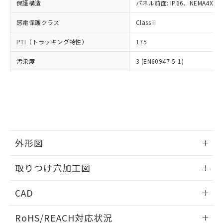
－
在庫なし(最新の在庫状況につ
オムロン制御機器販売店や当社販売拠
保護構造
パネル前面: IP66、NEMA4X, N
フタル酸エステル類の４物質については閾値を超える意
武器並びにこれらの製造装置等に一切
いては、お客様のお取引先、ま
図的な使用がないことを確認しています。
点は「
販売ネットワーク
」をご確認
※2 環境保護使用期限
使用いたしません。
たはお客様担当のオムロン制御
感電保護クラス
Class II
ください。
当社は、貴社製品を第三者に販売する
機器販売店・当社販売員にご確
在庫状況および標準価格結果を当社の
※2 対応予定月
「ｅ」：有害物質（10物質）のすべてが基
場合は、上記1、2および3の内容を当
PTI（トラッキング特性）
175
認ください)
事前の承諾なく第三者に漏洩または開
準値以下であることを示します。
該第三者に通知します。また当社は、
示しないようお願いします。
部品在庫の切り替え状況などにより、予定
「10」：通常の使用状況下において有害物
汚染度
3 (EN60947-5-1)
販売先および販売に係わる関係者が違
マイパーツ機能（部品リスト作成サー
空
受注生産機種、また在庫状況の
月が前後することがあります。
質が外部に漏えいし、環境に深刻な影響を
法に輸出するおそれがある場合は、取
ビス）をご利用いただくには、I-Web
白
情報を公開していない機種
及ぼさない年数を意味します。
り引きをいたしません。
メンバーズにご登録されている必要が
「－」：未確認です。当社販売部門へお問
あります。
い合わせください。
お客様が当ウェブサイト上で当社にご
※3 非含有証明書ダウンロード
登録された部品リストについて、当社
および当社の共同利用者が、当社の製
下記の非含有証明書をダウンロードするこ
品・サービスに関するお客様との取
外形図
とができます。
合意する
キャンセル
引・商談に必要な範囲で利用すること
をご了承ください。
情報更新：2026/05/21
EU RoHS指令（10物質）の非含有証明書
取りつけ穴加工図
※当社の共同利用者とは、
"個人情報
51物質の非含有証明書（当社基準）
の共同利用に関して"
の「1.共同利
情報更新：2026/05/21
※本証明書は発行日時点で非含有を証明す
用者の範囲」に記載されている法人を
CAD
るもので、過去に遡って非含有を証明する
指します。
ものではありません。
ログイン/会員登録いただくと、CADデータをダウンロー
RoHS/REACH対応状況
また、RoHS指令のフタル酸エステル類４
ドすることができます。