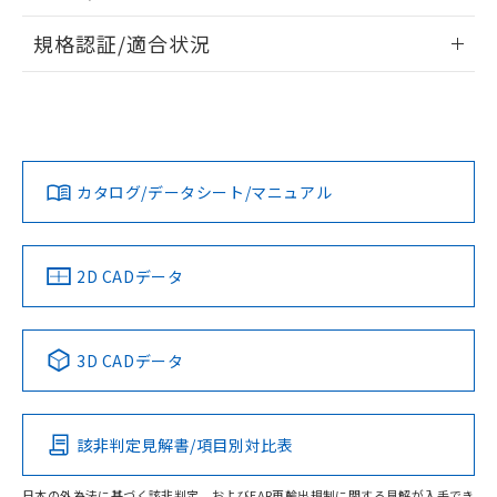
物質の対応では、対応完了までの期間は出
情報更新：2026/7/29
荷製品に未対応品が混在することから備考
規格認証/適合状況
欄に対応日を記載しておりました。
ログイン/会員登録
EU RoHS
注意事項・凡例
既に当社にて対応品への在庫切替を完了
UL認証
CSA認証
CEマーキング
していることから、特段のことがない限
り、2022年1月12日より割愛しておりま
Yes
Yes
Yes
対応状況
対応予定月
※1
※2
す。
ダウンロードデータをご利用いただく前に、以下を必ずお読
みください。
カタログ/データシート/マニュアル
対応済み
ソフトウェアの使用条件
LR型式承認
DNV型式承認
BV型式承認
KR型式承
（イギリス
（ノルウェー
（フランス
（韓国
船舶規格）
船舶規格）
船舶規格）
船舶規格
中国 RoHS
注意事項・凡例
2D CADデータ
No
No
No
No
中国 RoHS表
※1 ※2
3D CADデータ
この製品の規格認証/適合状況ページへ
Pb
Hg
Cd
Cr(VI)
その他の認証はこちらのページからご検索ください
該非判定見解書/項目別対比表
O
O
O
O
日本の外為法に基づく該非判定、およびEAR再輸出規制に関する見解が入手でき