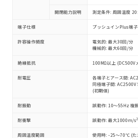
○
一定数以
DBP(フタル酸ジブチル) :
い。
当社は貴社製
DEHP(フタル酸ビス(2-エ
正式な納期状
置等に一切使
開閉能力説明
測定条件: 周囲温度 2
当社販売員に
※2 対応予定月
△
一定数に
当社は、貴社
オムロン制御
また当社は、
※2 環境保護使
端子仕様
プッシュインPlus端
在庫状況およ
部品在庫の切り替
たしません。
－
在庫なし
す。
「ｅ」：有害物質
機器販売
許容操作頻度
電気的: 最大30回/分
マイパーツ機
「10」：通常の
機械的: 最大60回/分
ている必要が
味します。
空
受注生産
お客様が当ウ
※3 非含有証明
「－」：未確認で
白
が、当社の製
絶縁抵抗
100MΩ以上 (DC500V
さい。
下記の非含有証明
※当社の共同
耐電圧
各端子とアース間: AC250
いる法人を指
EU RoHS指令（
同極端子間: AC2500V 5
51物質の非含有証
(初期値)
※本証明書は発行
また、RoHS指
耐振動
誤動作: 10～55Hz 複
混在することから
既に当社にて対応
耐衝撃
誤動作: 最大1000m/s
り割愛しておりま
周囲温度範囲
使用時: -25～70℃