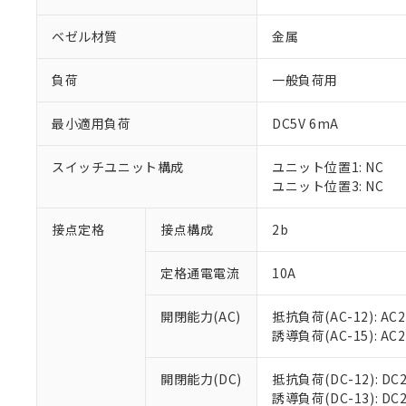
ベゼル材質
金属
負荷
一般負荷用
最小適用負荷
DC5V 6mA
※1 対応状況
スイッチユニット構成
ユニット位置1: NC
対応済み：EU
ユニット位置3: NC
対応予定：EU R
対応予定なし：EU
調査・確認中：EU
接点定格
接点構成
2b
ご利用条件
非該当品：ライセ
※1 中国RoHS
仕入先様の事情に
定格通電電流
10A
があります。
以下の条件をお読
「○」：最大均質
「×」：最大均質
開閉能力(AC)
抵抗負荷(AC-12): AC24
本サービスは
当社は、これ
*EU RoHS指令（10物
「－」：未確認で
誘導負荷(AC-15): AC24V
鉛(Pb) 1000ppm以下、
くものです。
う）を輸出ま
記
説明
六価クロム(Cr(Ⅵ)) 1
当社制御機器
などの必要な
フタル酸ビス(2-エチルヘ
号
*中国RoHS10物質の基準値 
ル（DBP） 1000ppm
在庫状況およ
開閉能力(DC)
抵抗負荷(DC-12): DC24
当社は規制貨
Pb(鉛) :1000ppm、 Hg
但し、RoHS指令で産
のであり、閲
誘導負荷(DC-13): DC24
ます。
Cr(Ⅵ)(六価クロム) : 
フタル酸エステル類の４