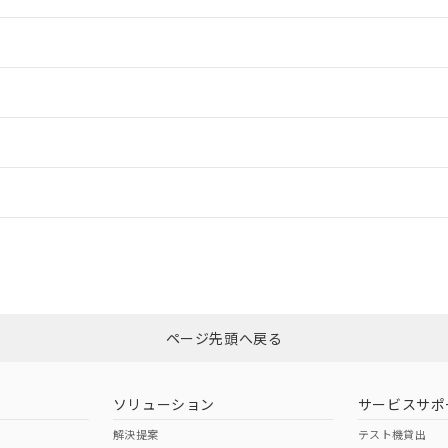
情報更新：2
情報更新：2
ードすることができます。
情報更新：
ログイン/会員登録
適合状況については、「カスタマーサポートセンタ お客様相談室」または貴
みください。
非含有証明書
※3
ページ先頭へ戻る
ダウンロードはこちら
ソリューション
サービスサポ
解決提案
テスト機貸出