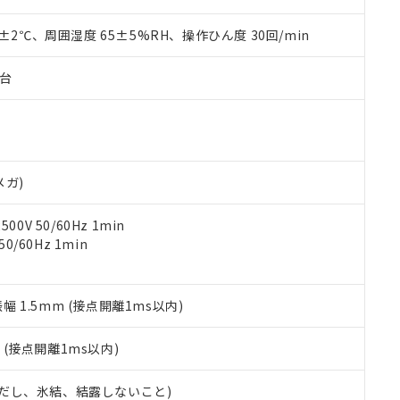
上の在庫あり
 1000ppm、 DIBP(フタル酸ジイソブチル) : 1000ppm、 BBP(フタル酸ブチルベンジル) :
品を、核兵器、ミサイル、化学兵器、生物兵器またはその他武器並
チルヘキシル)) : 1000ppm
況および標準価格はお客様のお取引先、またはお客様担当のオムロ
用いたしません。
0±2℃、周囲湿度 65±5%RH、操作ひん度 30回/min
ご相談ください。
は満たないが在庫あり
製品を第三者に販売する場合は、上記1、2および3の内容を当該第
機器販売店や当社販売拠点は「
販売ネットワーク
」をご確認くだ
販売先および販売に係わる関係者が違法に輸出するおそれがある場
用期限
子台
び標準価格結果を当社の事前の承諾なく第三者に漏洩または開示し
え状況などにより、予定月が前後することがあります。
(最新の在庫状況については、お客様のお取引先、またはお客様担当
（10物質）のすべてが基準値以下であることを示します。
店・当社販売員にご確認ください)
能（部品リスト作成サービス）をご利用いただくには、I-Webメン
使用状況下において有害物質が外部に漏えいし、環境に深刻な影響を
あります。
機種、また在庫状況の情報を公開していない機種
ェブサイト上で当社にご登録された部品リストについて、当社およ
書ダウンロード
す。当社販売部門へお問い合わせください。
品・サービスに関するお客様との取引・商談に必要な範囲で利用す
メガ)
合意する
キャンセル
書をダウンロードすることができます。
利用者とは、
"個人情報の共同利用に関して"
の「1.共同利用者の
0V 50/60Hz 1min
します。
10物質）の非含有証明書
0/60Hz 1min
明書（当社基準）
日時点で非含有を証明するもので、過去に遡って非含有を証明するも
令のフタル酸エステル類４物質の対応では、対応完了までの期間は出
振幅 1.5mm (接点開離1ms以内)
備考欄に対応日を記載しておりました。
品への在庫切替を完了していることから、特段のことがない限り、20
2
(接点開離1ms以内)
す。
 (ただし、氷結、結露しないこと)