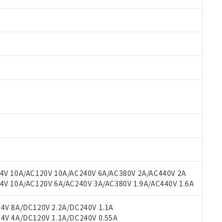
 RoHS指令（10物質）の非含有に対応した製品が提供可能な商品です
oHS指令（10物質）の非含有に対応した製品に切り替える予定のある
 RoHS指令（10物質）の非含有に非対応の商品で、対応品を出す予
 RoHS指令（10物質）の非含有の対応状況を調査中または確認中の
ンス料など無形物で、有害物質有無と関係のない商品です。
○×表
より、非含有部品としていたものが、含有品と判明した場合などやむ
みいただき、同意のうえご利用ください。
材料含有率が中国RoHSの基準値以下であることを示します。
材料含有率が中国RoHSの基準値を超えていることを示します。
V 10A/AC120V 10A/AC240V 6A/AC380V 2A/AC440V 2A
、当社制御機器事業取扱商品の当社在庫状況および標準価格(税抜)
ら貴社製品のうち、外国為替および外国貿易法に定める商品（以下｢
質）：
す。当社販売部門へお問い合わせください。
 10A/AC120V 6A/AC240V 3A/AC380V 1.9A/AC440V 1.6A
 水銀(Hg) 1000ppm以下、 カドミウム(Cd) 100ppm以下、
たは国外への提供する場合は、日本国政府の輸出許可(または役務取
000ppm以下、ポリ臭化ビフェニル類(PBB) 1000ppm以下、ポリ臭化ジフェニルエーテル類(P
事業取扱商品の中には、本サービスの対象外となる商品もあること
手続きをとります。
キシル) (DEHP)(別名：DOP) 1000ppm以下、フタル酸ブチルベンジル（BBP） 100
(GB/T26572)：
以下、フタル酸ジイソブチル (DIBP) 1000ppm以下
び標準価格照会結果は、記載している更新日時点での社内データに
V 8A/DC120V 2.2A/DC240V 1.1A
物を破棄する場合は、完全に破砕するなど、違法に輸出されないよ
(水銀) : 1000ppm、 Cd(カドミウム) : 100ppm、
業用監視および制御機器に対する適用除外項目は除く。
覧された時点での実際の在庫および標準価格とは異なる場合がある
V 4A/DC120V 1.1A/DC240V 0.55A
1000ppm、 PBBs(ポリ臭化ビフェニル類) : 1000ppm、 PBDEs(ポリ臭化ジフェニルエーテル類
物質については閾値を超える意図的な使用がないことを確認しています。