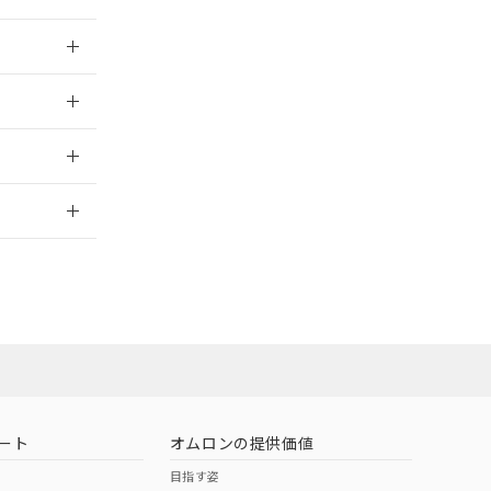
026/05/21
026/05/21
2026/7/29
社担当オムロン
お問い合わせ
ート
オムロンの提供価値
目指す姿