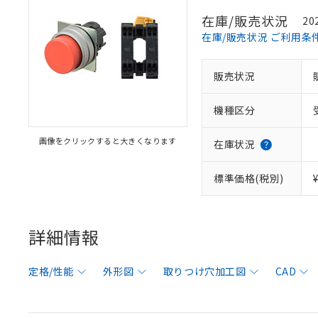
在庫/販売状況
20
在庫/販売状況 ご利用条
販売状況
機種区分
画像をクリックすると大きくなります
在庫状況
標準価格(税別)
詳細情報
定格/性能
外形図
取りつけ穴加工図
CAD