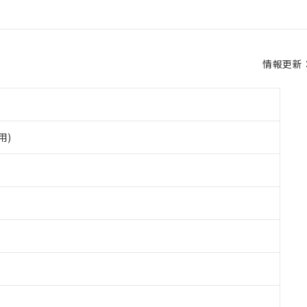
情報更新：2
用)