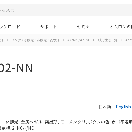
ウンロード
サポート
セミナ
オムロンの
示灯
>
φ22(φ25):照光・非照光・表示灯
>
A22NN / A22NL
>
形式仕様一覧
>
A22
02-NN
日本語
English
 非照光, 金属ベゼル, 突出形, モーメンタリ, ボタンの色: 赤（不透明）,
点構成: NC/-/NC