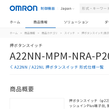
制御機器
Japan
ホーム
商品情報
ソリューション
ダ
ホーム
>
商品情報
>
商品カテゴリ
>
スイッチ
>
押ボタンスイッチ/表
押ボタンスイッチ
A22NN-MPM-NRA-P2
A22NN / A22NL 押ボタンスイッチ 形式仕様一覧
商品概要
押ボタンスイッチ（φ22）,
ッシュインPlus端子台, 接