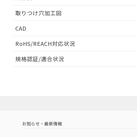
取りつけ穴加工図
CAD
ログイン/会員登録いただくと、CADデータをダウンロ
RoHS/REACH対応状況
規格認証/適合状況
EU RoHS
注意事項・凡例
A22NN-MPM-NRA-P202-NNについての規格認証/
営業員または販売店にお問い合わせください。
ダウンロードデータをご利用いただく前に、以下を必ずお読
対応状況
対応予定月
※1
※2
ソフトウェアの使用条件
対応済み
お知らせ・最新情報
中国 RoHS
注意事項・凡例