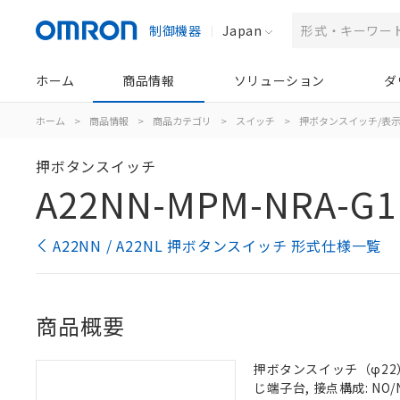
制御機器
Japan
ホーム
商品情報
ソリューション
ダ
ホーム
>
商品情報
>
商品カテゴリ
>
スイッチ
>
押ボタンスイッチ/表
押ボタンスイッチ
A22NN-MPM-NRA-G1
A22NN / A22NL 押ボタンスイッチ 形式仕様一覧
商品概要
押ボタンスイッチ（φ22）,
じ端子台, 接点構成: NO/