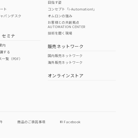
目指す姿
ポート
コンセプト「i-Automation!」
ジャパンデスク
オムロンの強み
お客様との共創拠点
AUTOMATION CENTER
DIBP
BBP
DEHP
環境保護
技術を磨く現場
・セミナ
状況ページへ
使用期限
検索ください
案内
販売ネットワーク
講する
O
O
O
e
国内販売ネットワーク
ス一覧（PDF）
海外販売ネットワーク
オンラインストア
状況ページへ
件
商品のご承諾事項
Facebook