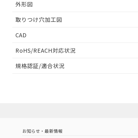
外形図
取りつけ穴加工図
CAD
ログイン/会員登録いただくと、CADデータをダウンロ
RoHS/REACH対応状況
規格認証/適合状況
EU RoHS
注意事項・凡例
UL認証
CSA認証
CEマーキング
ダウンロードデータをご利用いただく前に、以下を必ずお読
Yes
Yes
Yes
対応状況
対応予定月
※1
※2
ソフトウェアの使用条件
対応済み
LR型式承認
DNV型式承認
BV型式承認
KR
（イギリス
（ノルウェー
（フランス
（
お知らせ・最新情報
中国 RoHS
注意事項・凡例
船舶規格）
船舶規格）
船舶規格）
船