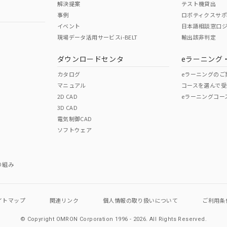
解決提案
テスト機貸出
事例
ロボティクスサ
No
No
イベント
日本語相談窓口
現場データ活用サービスi-BELT
輸出該非判定
I)
PBBs
PBDEs
DBP
ダウンロードセンタ
eラーニング
この製品の規格認証/適合
その他の認証はこちらのページからご
カタログ
eラーニングのご
マニュアル
コースを選んで受
O
O
O
2D CAD
eラーニングコー
3D CAD
電気制御CAD
在庫等で未対応品が混在する可能性があります。
ソフトウェア
問い合わせください。
この製品のRoHS/REACH対応
り組み
イトマップ
関連リンク
個人情報の
取り扱いについて
ご利用条
© Copyright OMRON Corporation 1996 - 2026.
All Rights Reserved.