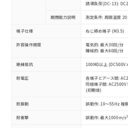
のであり、閲
ます。
Cr(Ⅵ)(六価クロム) : 
フタル酸エステル類の４
誘導負荷(DC-13): DC24
○
一定数以
DBP(フタル酸ジブチル) :
い。
当社は貴社製
DEHP(フタル酸ビス(2-エ
正式な納期状
置等に一切使
開閉能力説明
測定条件: 周囲温度 2
当社販売員に
※2 対応予定月
△
一定数に
当社は、貴社
オムロン制御
また当社は、
※2 環境保護使
在庫状況およ
部品在庫の切り替
たしません。
端子仕様
ねじ締め端子 (M3.5)
－
在庫なし
す。
「ｅ」：有害物質
機器販売
マイパーツ機
「10」：通常の
許容操作頻度
電気的: 最大30回/分
ている必要が
味します。
機械的: 最大60回/分
空
受注生産
お客様が当ウ
※3 非含有証明
「－」：未確認で
白
が、当社の製
絶縁抵抗
100MΩ以上 (DC500V
さい。
下記の非含有証明
※当社の共同
耐電圧
各端子とアース間: AC250
いる法人を指
EU RoHS指令（
同極端子間: AC2500V 5
51物質の非含有証
(初期値)
※本証明書は発行
また、RoHS指
混在することから
耐振動
誤動作: 10～55Hz 複
既に当社にて対応
り割愛しておりま
耐衝撃
誤動作: 最大1000m/s