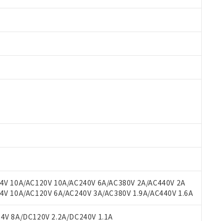
 RoHS指令（10物質）の非含有に対応した製品が提供可能な商品です
oHS指令（10物質）の非含有に対応した製品に切り替える予定のある
 RoHS指令（10物質）の非含有に非対応の商品で、対応品を出す予
 RoHS指令（10物質）の非含有の対応状況を調査中または確認中の
ンス料など無形物で、有害物質有無と関係のない商品です。
○×表
より、非含有部品としていたものが、含有品と判明した場合などやむ
みいただき、同意のうえご利用ください。
材料含有率が中国RoHSの基準値以下であることを示します。
材料含有率が中国RoHSの基準値を超えていることを示します。
、当社制御機器事業取扱商品の当社在庫状況および標準価格(税抜)
ら貴社製品のうち、外国為替および外国貿易法に定める商品（以下｢
質）：
V 10A/AC120V 10A/AC240V 6A/AC380V 2A/AC440V 2A
す。当社販売部門へお問い合わせください。
 水銀(Hg) 1000ppm以下、 カドミウム(Cd) 100ppm以下、
たは国外への提供する場合は、日本国政府の輸出許可(または役務取
 10A/AC120V 6A/AC240V 3A/AC380V 1.9A/AC440V 1.6A
000ppm以下、ポリ臭化ビフェニル類(PBB) 1000ppm以下、ポリ臭化ジフェニルエーテル類(P
事業取扱商品の中には、本サービスの対象外となる商品もあること
手続きをとります。
キシル) (DEHP)(別名：DOP) 1000ppm以下、フタル酸ブチルベンジル（BBP） 100
(GB/T26572)：
以下、フタル酸ジイソブチル (DIBP) 1000ppm以下
び標準価格照会結果は、記載している更新日時点での社内データに
物を破棄する場合は、完全に破砕するなど、違法に輸出されないよ
(水銀) : 1000ppm、 Cd(カドミウム) : 100ppm、
V 8A/DC120V 2.2A/DC240V 1.1A
業用監視および制御機器に対する適用除外項目は除く。