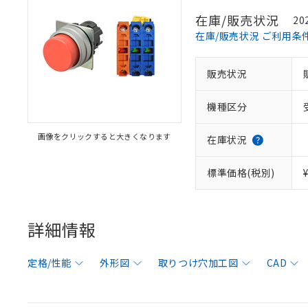
在庫/販売状況
20
在庫/販売状況 ご利用条
販売状況
機種区分
画像をクリックすると大きくなります
在庫状況
標準価格(税別)
詳細情報
定格/性能
外形図
取りつけ穴加工図
CAD