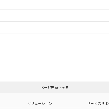
情報更新：2
情報更新：2
ードすることができます。
情報更新：
ログイン/会員登録
CCC認証
電波法
みください。
Yes
N/A
非含有証明書
※3
ページ先頭へ戻る
ダウンロードはこちら
型式承認
NK型式承認
ABS型式承認
韓国
（日本
（アメリカ
ソリューション
サービスサポ
舶規格）
船舶規格）
船舶規格）