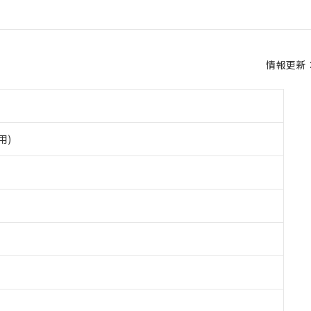
情報更新：2
用)