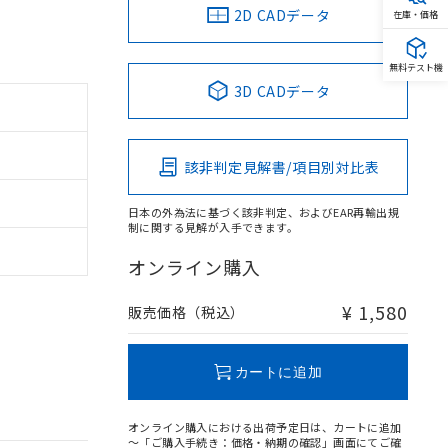
2D CADデータ
在庫・価格
無料テスト機
3D CADデータ
該非判定見解書/項目別対比表
日本の外為法に基づく該非判定、およびEAR再輸出規
制に関する見解が入手できます。
オンライン購入
¥ 1,580
販売価格（税込）
カートに追加
オンライン購入における出荷予定日は、カートに追加
～「ご購入手続き：価格・納期の確認」画面にてご確