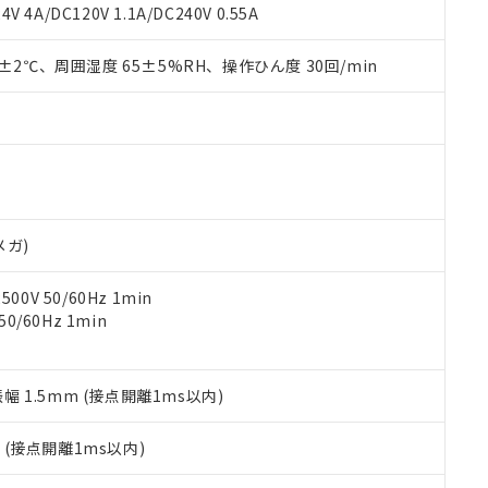
覧された時点での実際の在庫および標準価格とは異なる場合がある
1000ppm、 PBBs(ポリ臭化ビフェニル類) : 1000ppm、 PBDEs(ポリ臭化ジフェニルエーテル類
物質については閾値を超える意図的な使用がないことを確認しています。
V 4A/DC120V 1.1A/DC240V 0.55A
上の在庫あり
 1000ppm、 DIBP(フタル酸ジイソブチル) : 1000ppm、 BBP(フタル酸ブチルベンジル) :
品を、核兵器、ミサイル、化学兵器、生物兵器またはその他武器並
チルヘキシル)) : 1000ppm
況および標準価格はお客様のお取引先、またはお客様担当のオムロ
用いたしません。
0±2℃、周囲湿度 65±5%RH、操作ひん度 30回/min
ご相談ください。
は満たないが在庫あり
製品を第三者に販売する場合は、上記1、2および3の内容を当該第
機器販売店や当社販売拠点は「
販売ネットワーク
」をご確認くだ
販売先および販売に係わる関係者が違法に輸出するおそれがある場
用期限
び標準価格結果を当社の事前の承諾なく第三者に漏洩または開示し
え状況などにより、予定月が前後することがあります。
(最新の在庫状況については、お客様のお取引先、またはお客様担当
（10物質）のすべてが基準値以下であることを示します。
店・当社販売員にご確認ください)
能（部品リスト作成サービス）をご利用いただくには、I-Webメン
使用状況下において有害物質が外部に漏えいし、環境に深刻な影響を
あります。
機種、また在庫状況の情報を公開していない機種
ェブサイト上で当社にご登録された部品リストについて、当社およ
書ダウンロード
す。当社販売部門へお問い合わせください。
品・サービスに関するお客様との取引・商談に必要な範囲で利用す
合意する
キャンセル
メガ)
書をダウンロードすることができます。
利用者とは、
"個人情報の共同利用に関して"
の「1.共同利用者の
0V 50/60Hz 1min
します。
10物質）の非含有証明書
0/60Hz 1min
明書（当社基準）
日時点で非含有を証明するもので、過去に遡って非含有を証明するも
令のフタル酸エステル類４物質の対応では、対応完了までの期間は出
備考欄に対応日を記載しておりました。
振幅 1.5mm (接点開離1ms以内)
品への在庫切替を完了していることから、特段のことがない限り、20
す。
2
(接点開離1ms以内)