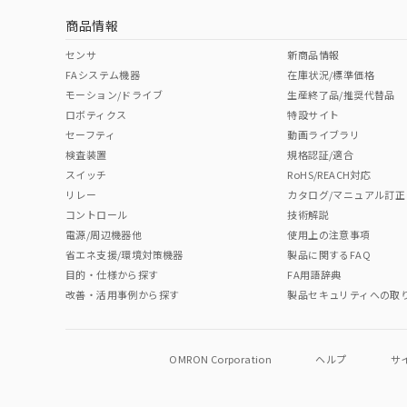
商品情報
No
No
No
No
中国 RoHS表
※1 ※2
センサ
新商品情報
FAシステム機器
在庫状況/標準価格
Pb
Hg
Cd
Cr(V
モーション/ドライブ
生産終了品/推奨代替品
ロボティクス
特設サイト
セーフティ
動画ライブラリ
検査装置
規格認証/適合
O
O
O
O
スイッチ
RoHS/REACH対応
リレー
カタログ/マニュアル訂正
コントロール
技術解説
"対応済み"や非含有の記載がされた商品であっても、流通
電源/周辺機器他
使用上の注意事項
非含有品が必要な際は、弊社営業部門もしくは販売店へお
省エネ支援/環境対策機器
製品に関するFAQ
目的・仕様から探す
FA用語辞典
改善・活用事例から探す
製品セキュリティへの取
OMRON Corporation
ヘルプ
サ