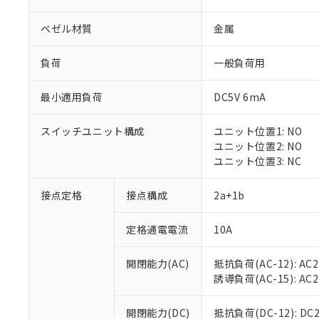
ベゼル材質
金属
負荷
一般負荷用
最小適用負荷
DC5V 6mA
※1 対応状況
スイッチユニット構成
ユニット位置1: NO
対応済み：EU
ユニット位置2: NO
対応予定：EU R
ユニット位置3: NC
対応予定なし：EU
調査・確認中：EU
ご利用条件
接点定格
接点構成
2a+1b
非該当品：ライセ
※1 中国RoHS
仕入先様の事情に
定格通電電流
10A
があります。
以下の条件をお読
「○」：最大均質
「×」：最大均質
本サービスは
当社は、これ
*EU RoHS指令（10物
開閉能力(AC)
抵抗負荷(AC-12): AC24
「－」：未確認で
鉛(Pb) 1000ppm以下、
くものです。
う）を輸出ま
誘導負荷(AC-15): AC24V
記
説明
六価クロム(Cr(Ⅵ)) 1
当社制御機器
などの必要な
フタル酸ビス(2-エチルヘ
号
*中国RoHS10物質の基準値 
ル（DBP） 1000ppm
在庫状況およ
当社は規制貨
Pb(鉛) :1000ppm、 Hg
開閉能力(DC)
抵抗負荷(DC-12): DC24
但し、RoHS指令で産