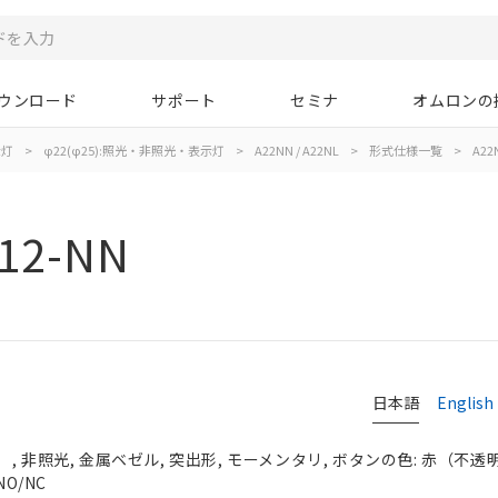
ウンロード
サポート
セミナ
オムロンの
示灯
>
φ22(φ25):照光・非照光・表示灯
>
A22NN / A22NL
>
形式仕様一覧
>
A22
12-NN
日本語
English
 非照光, 金属ベゼル, 突出形, モーメンタリ, ボタンの色: 赤（不透明）,
NO/NC