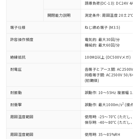
対応済み：EU RoHS指令（10物質）の
誘導負荷(DC-13): DC24V 4A/DC
非含有に対応した製品が提供可能な商品で
す。
開閉能力説明
測定条件: 周囲温度 20±2℃、
対応予定：EU RoHS指令（10物質）の非含
ご利用条件
端子仕様
ねじ締め端子 (M3.5)
有に対応した製品に切り替える予定のある
商品です。
許容操作頻度
電気的: 最大30回/分
対応予定なし：EU RoHS指令（10物質）の
機械的: 最大60回/分
以下の条件をお読みいただき、同意のうえ
非含有に非対応の商品で、対応品を出す予
ご利用ください。
定はありません。
絶縁抵抗
100MΩ以上 (DC500Vメガ)
調査・確認中：EU RoHS指令（10物質）の
本サービスは、当社制御機器事業取扱
※1 中国RoHS○×表
非含有の対応状況を調査中または確認中の
耐電圧
各端子とアース間: AC2500V 50/
商品の当社在庫状況および標準価格
商品です。
同極端子間: AC2500V 50/60Hz
(税抜)を提供させていただくもので
「○」：最大均質材料含有率が中国RoHSの
非該当品：ライセンス料など無形物で、有
(初期値)
す。
基準値以下であることを示します。
害物質有無と関係のない商品です。
当社制御機器事業取扱商品の中には、
「×」：最大均質材料含有率が中国RoHSの
耐振動
誤動作: 10～55Hz 複振幅 1.
仕入先様の事情により、非含有部品として
本サービスの対象外となる商品もある
基準値を超えていることを示します。
いたものが、含有品と判明した場合などや
当社は、これら貴社製品のうち、外国
ことをご了承ください。
2
耐衝撃
誤動作: 最大1000m/s
(接点開
「－」：未確認です。当社販売部門へお問
むを得ず変更することがあります。
為替および外国貿易法に定める商品
在庫状況および標準価格照会結果は、
い合わせください。
（以下｢規制貨物等」という）を輸出
記載している更新日時点での社内デー
周囲温度範囲
使用時: -25～70℃ (ただし
*EU RoHS指令（10物質）：
または国外への提供する場合は、日本
保存時: -40～80℃ (ただし
記
タに基づき作成されるものであり、閲
説明
鉛(Pb) 1000ppm以下、 水銀(Hg) 1000ppm以下、 カド
*中国RoHS10物質の基準値 (GB/T26572)：
国政府の輸出許可(または役務取引許
号
覧された時点での実際の在庫および標
ミウム(Cd) 100ppm以下、
Pb(鉛) :1000ppm、 Hg(水銀) : 1000ppm、 Cd(カドミウ
可)を取得するなどの必要な手続きを
六価クロム(Cr(Ⅵ)) 1000ppm以下、ポリ臭化ビフェニル
周囲湿度範囲
使用時: 35～85%RH
ム) : 100ppm、
準価格とは異なる場合があることをご
類(PBB) 1000ppm以下、ポリ臭化ジフェニルエーテル類