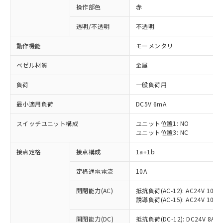
操作部色
赤
透明/不透明
不透明
動作機能
モーメンタリ
ベゼル材質
金属
負荷
一般負荷用
最小適用負荷
DC5V 6mA
スイッチユニット構成
ユニット位置1: NO
ユニット位置3: NC
接点定格
接点構成
1a+1b
定格通電電流
10A
開閉能力(AC)
抵抗負荷(AC-12): AC24V 10A/A
誘導負荷(AC-15): AC24V 10A/AC
※1 対応状況
開閉能力(DC)
抵抗負荷(DC-12): DC24V 8A/DC