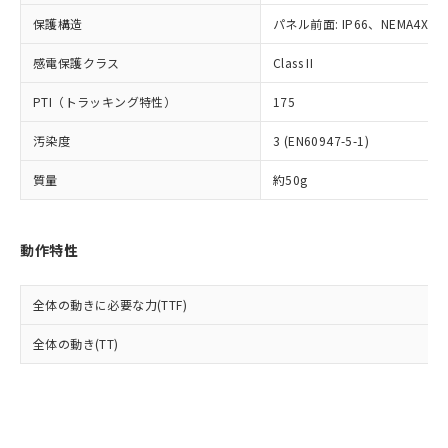
Cr(Ⅵ)(六価クロム) : 1000ppm、 PBBs(ポリ臭化ビフェ
とります。
了承ください。
(PBDE) 1000ppm以下、フタル酸ビス(2-エチルヘキシ
○
一定数以上の在庫あり
ニル類) : 1000ppm、 PBDEs(ポリ臭化ジフェニルエーテ
保護構造
パネル前面: IP66、NEMA4X, N
当社は規制貨物を破棄する場合は、完
ル) (DEHP)(別名：DOP) 1000ppm以下、フタル酸ブチ
正式な納期状況および標準価格はお客
ル類) : 1000ppm、
ルベンジル（BBP） 1000ppm以下、フタル酸ジブチル
全に破砕するなど、違法に輸出されな
DBP(フタル酸ジブチル) : 1000ppm、 DIBP(フタル酸ジ
様のお取引先、またはお客様担当のオ
（DBP） 1000ppm以下、フタル酸ジイソブチル
イソブチル) : 1000ppm、 BBP(フタル酸ブチルベンジ
感電保護クラス
Class II
△
一定数には満たないが在庫あり
いよう必要な手段を講じます。
ムロン制御機器販売店・当社販売員に
(DIBP) 1000ppm以下
ル) : 1000ppm、
当社は貴社製品を、核兵器、ミサイ
但し、RoHS指令で産業用監視および制御機器に対する
DEHP(フタル酸ビス(2-エチルヘキシル)) : 1000ppm
ご相談ください。
PTI（トラッキング特性）
175
適用除外項目は除く。
ル、化学兵器、生物兵器またはその他
－
在庫なし(最新の在庫状況につ
オムロン制御機器販売店や当社販売拠
フタル酸エステル類の４物質については閾値を超える意
武器並びにこれらの製造装置等に一切
いては、お客様のお取引先、ま
図的な使用がないことを確認しています。
点は「
販売ネットワーク
」をご確認
汚染度
3 (EN60947-5-1)
※2 環境保護使用期限
使用いたしません。
たはお客様担当のオムロン制御
ください。
当社は、貴社製品を第三者に販売する
機器販売店・当社販売員にご確
在庫状況および標準価格結果を当社の
質量
約50g
※2 対応予定月
「ｅ」：有害物質（10物質）のすべてが基
場合は、上記1、2および3の内容を当
認ください)
事前の承諾なく第三者に漏洩または開
準値以下であることを示します。
該第三者に通知します。また当社は、
示しないようお願いします。
部品在庫の切り替え状況などにより、予定
「10」：通常の使用状況下において有害物
販売先および販売に係わる関係者が違
マイパーツ機能（部品リスト作成サー
空
受注生産機種、また在庫状況の
動作特性
月が前後することがあります。
質が外部に漏えいし、環境に深刻な影響を
法に輸出するおそれがある場合は、取
ビス）をご利用いただくには、I-Web
白
情報を公開していない機種
及ぼさない年数を意味します。
り引きをいたしません。
メンバーズにご登録されている必要が
「－」：未確認です。当社販売部門へお問
あります。
全体の動きに必要な力(TTF)
い合わせください。
お客様が当ウェブサイト上で当社にご
※3 非含有証明書ダウンロード
全体の動き(TT)
登録された部品リストについて、当社
および当社の共同利用者が、当社の製
下記の非含有証明書をダウンロードするこ
品・サービスに関するお客様との取
とができます。
合意する
キャンセル
引・商談に必要な範囲で利用すること
をご了承ください。
EU RoHS指令（10物質）の非含有証明書