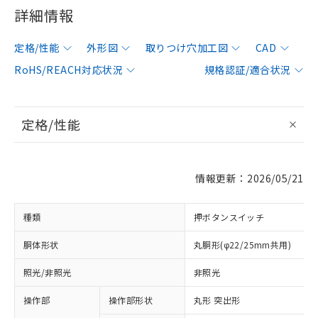
詳細情報
定格/性能
外形図
取りつけ穴加工図
CAD
RoHS/REACH対応状況
規格認証/適合状況
定格/性能
情報更新：2026/05/21
種類
押ボタンスイッチ
胴体形状
丸胴形(φ22/25mm共用)
照光/非照光
非照光
操作部
操作部形状
丸形 突出形