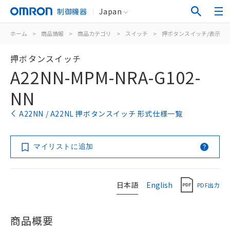
制御機器
Japan
ホーム
>
商品情報
>
商品カテゴリ
>
スイッチ
>
押ボタンスイッチ/表示灯
押ボタンスイッチ
A22NN-MPM-NRA-G102-
NN
A22NN / A22NL 押ボタンスイッチ 形式仕様一覧
マイリストに追加
日本語
English
PDF出力
商品概要