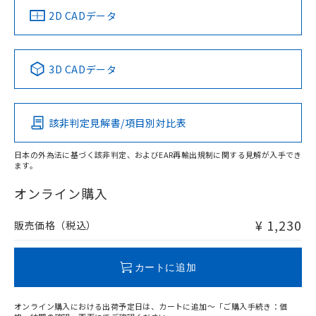
船舶規格）
船舶規格）
船舶規格）
船舶規格
中国 RoHS
注意事項・凡例
2D CADデータ
No
No
No
No
中国 RoHS表
※1 ※2
3D CADデータ
この製品の規格認証/適合状況ページへ
Pb
Hg
Cd
Cr(VI)
その他の認証はこちらのページからご検索ください
該非判定見解書/項目別対比表
O
O
O
O
日本の外為法に基づく該非判定、およびEAR再輸出規制に関する見解が入手でき
ます。
"対応済み"や非含有の記載がされた商品であっても、流通
在庫等で未対応品が混在する可能性があります。
オンライン購入
非含有品が必要な際は、弊社営業部門もしくは販売店へお
問い合わせください。
¥ 1,230
販売価格（税込）
この製品のRoHS/REACH対応状況ページへ
カートに追加
オンライン購入における出荷予定日は、カートに追加～「ご購入手続き：価