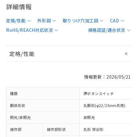
詳細情報
定格/性能
外形図
取りつけ穴加工図
CAD
RoHS/REACH対応状況
規格認証/適合状況
定格/性能
情報更新：2026/05/21
種類
押ボタンスイッチ
胴体形状
丸胴形(φ22/25mm共用)
照光/非照光
非照光
操作部
操作部形状
丸形 突出形