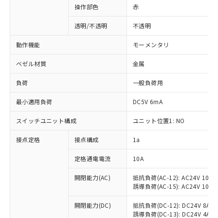
操作部色
赤
透明/不透明
不透明
動作機能
モーメンタリ
ベゼル材質
金属
負荷
一般負荷用
最小適用負荷
DC5V 6mA
スイッチユニット構成
ユニット位置1: NO
接点定格
接点構成
1a
※1 対応状況
定格通電電流
10A
対応済み：EU RoHS指令（10物質）の
非含有に対応した製品が提供可能な商品で
開閉能力(AC)
抵抗負荷(AC-12): AC24V 10A/A
誘導負荷(AC-15): AC24V 10A/AC
す。
対応予定：EU RoHS指令（10物質）の非含
ご利用条件
開閉能力(DC)
抵抗負荷(DC-12): DC24V 8A/DC
有に対応した製品に切り替える予定のある
誘導負荷(DC-13): DC24V 4A/DC