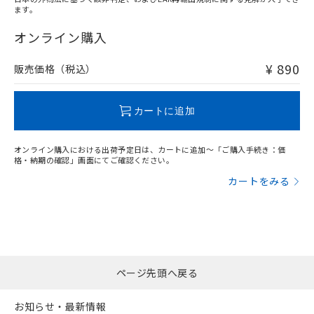
ます。
"対応済み"や非含有の記載がされた商品であっても、流通
在庫等で未対応品が混在する可能性があります。
オンライン購入
非含有品が必要な際は、弊社営業部門もしくは販売店へお
問い合わせください。
¥ 890
販売価格（税込）
この製品のRoHS/REACH対応状況ページへ
カートに追加
オンライン購入における出荷予定日は、カートに追加～「ご購入手続き：価
格・納期の確認」画面にてご確認ください。
カートをみる
ページ先頭へ戻る
お知らせ・最新情報