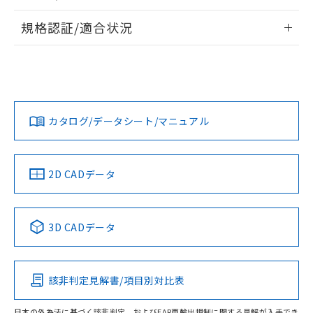
物質の対応では、対応完了までの期間は出
情報更新：2026/7/29
荷製品に未対応品が混在することから備考
規格認証/適合状況
欄に対応日を記載しておりました。
ログイン/会員登録
EU RoHS
注意事項・凡例
既に当社にて対応品への在庫切替を完了
UL認証
CSA認証
CEマーキング
していることから、特段のことがない限
り、2022年1月12日より割愛しておりま
Yes
Yes
Yes
対応状況
対応予定月
※1
※2
す。
ダウンロードデータをご利用いただく前に、以下を必ずお読
みください。
カタログ/データシート/マニュアル
対応済み
ソフトウェアの使用条件
LR型式承認
DNV型式承認
BV型式承認
KR型式承
（イギリス
（ノルウェー
（フランス
（韓国
船舶規格）
船舶規格）
船舶規格）
船舶規格
中国 RoHS
注意事項・凡例
2D CADデータ
No
No
No
No
中国 RoHS表
※1 ※2
3D CADデータ
この製品の規格認証/適合状況ページへ
Pb
Hg
Cd
Cr(VI)
その他の認証はこちらのページからご検索ください
該非判定見解書/項目別対比表
O
O
O
O
日本の外為法に基づく該非判定、およびEAR再輸出規制に関する見解が入手でき