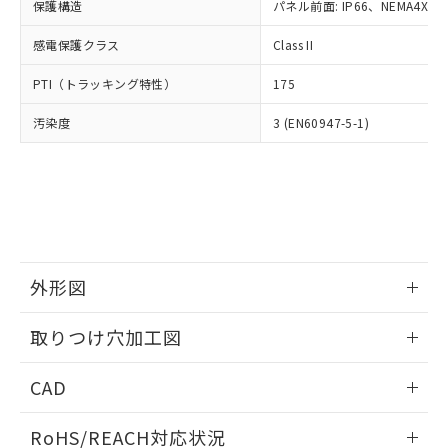
－
在庫なし(最新の在庫状況につ
オムロン制御機器販売店や当社販売拠
保護構造
パネル前面: IP66、NEMA4X, N
フタル酸エステル類の４物質については閾値を超える意
武器並びにこれらの製造装置等に一切
いては、お客様のお取引先、ま
図的な使用がないことを確認しています。
点は「
販売ネットワーク
」をご確認
※2 環境保護使用期限
使用いたしません。
たはお客様担当のオムロン制御
感電保護クラス
Class II
ください。
当社は、貴社製品を第三者に販売する
機器販売店・当社販売員にご確
在庫状況および標準価格結果を当社の
※2 対応予定月
「ｅ」：有害物質（10物質）のすべてが基
場合は、上記1、2および3の内容を当
PTI（トラッキング特性）
175
認ください)
事前の承諾なく第三者に漏洩または開
準値以下であることを示します。
該第三者に通知します。また当社は、
示しないようお願いします。
部品在庫の切り替え状況などにより、予定
「10」：通常の使用状況下において有害物
汚染度
3 (EN60947-5-1)
販売先および販売に係わる関係者が違
マイパーツ機能（部品リスト作成サー
空
受注生産機種、また在庫状況の
月が前後することがあります。
質が外部に漏えいし、環境に深刻な影響を
法に輸出するおそれがある場合は、取
ビス）をご利用いただくには、I-Web
白
情報を公開していない機種
及ぼさない年数を意味します。
り引きをいたしません。
メンバーズにご登録されている必要が
「－」：未確認です。当社販売部門へお問
あります。
い合わせください。
お客様が当ウェブサイト上で当社にご
※3 非含有証明書ダウンロード
登録された部品リストについて、当社
および当社の共同利用者が、当社の製
下記の非含有証明書をダウンロードするこ
品・サービスに関するお客様との取
外形図
とができます。
合意する
キャンセル
引・商談に必要な範囲で利用すること
をご了承ください。
情報更新：2026/05/21
EU RoHS指令（10物質）の非含有証明書
取りつけ穴加工図
※当社の共同利用者とは、
"個人情報
51物質の非含有証明書（当社基準）
の共同利用に関して"
の「1.共同利
情報更新：2026/05/21
※本証明書は発行日時点で非含有を証明す
用者の範囲」に記載されている法人を
CAD
るもので、過去に遡って非含有を証明する
指します。
ものではありません。
ログイン/会員登録いただくと、CADデータをダウンロー
RoHS/REACH対応状況
また、RoHS指令のフタル酸エステル類４
ドすることができます。