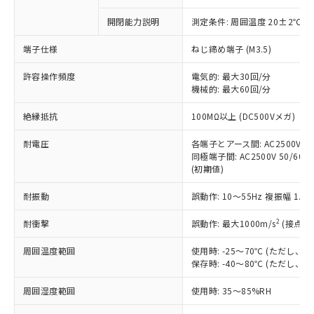
商品です。
対応予定なし：EU RoHS指令（10物質）の
開閉能力説明
測定条件: 周囲温度 20±2℃、
以下の条件をお読みいただき、同意のうえ
非含有に非対応の商品で、対応品を出す予
ご利用ください。
定はありません。
端子仕様
ねじ締め端子 (M3.5)
調査・確認中：EU RoHS指令（10物質）の
本サービスは、当社制御機器事業取扱
※1 中国RoHS○×表
非含有の対応状況を調査中または確認中の
許容操作頻度
電気的: 最大30回/分
商品の当社在庫状況および標準価格
商品です。
機械的: 最大60回/分
(税抜)を提供させていただくもので
「○」：最大均質材料含有率が中国RoHSの
非該当品：ライセンス料など無形物で、有
す。
絶縁抵抗
基準値以下であることを示します。
100MΩ以上 (DC500Vメガ)
害物質有無と関係のない商品です。
当社制御機器事業取扱商品の中には、
「×」：最大均質材料含有率が中国RoHSの
仕入先様の事情により、非含有部品として
本サービスの対象外となる商品もある
耐電圧
各端子とアース間: AC2500V 50/
基準値を超えていることを示します。
いたものが、含有品と判明した場合などや
当社は、これら貴社製品のうち、外国
ことをご了承ください。
同極端子間: AC2500V 50/60Hz
「－」：未確認です。当社販売部門へお問
むを得ず変更することがあります。
為替および外国貿易法に定める商品
(初期値)
在庫状況および標準価格照会結果は、
い合わせください。
（以下｢規制貨物等」という）を輸出
記載している更新日時点での社内デー
*EU RoHS指令（10物質）：
または国外への提供する場合は、日本
耐振動
誤動作: 10～55Hz 複振幅 1.
記
タに基づき作成されるものであり、閲
説明
鉛(Pb) 1000ppm以下、 水銀(Hg) 1000ppm以下、 カド
*中国RoHS10物質の基準値 (GB/T26572)：
国政府の輸出許可(または役務取引許
号
覧された時点での実際の在庫および標
ミウム(Cd) 100ppm以下、
Pb(鉛) :1000ppm、 Hg(水銀) : 1000ppm、 Cd(カドミウ
2
耐衝撃
誤動作: 最大1000m/s
(接点開
可)を取得するなどの必要な手続きを
六価クロム(Cr(Ⅵ)) 1000ppm以下、ポリ臭化ビフェニル
ム) : 100ppm、
準価格とは異なる場合があることをご
類(PBB) 1000ppm以下、ポリ臭化ジフェニルエーテル類
Cr(Ⅵ)(六価クロム) : 1000ppm、 PBBs(ポリ臭化ビフェ
とります。
了承ください。
(PBDE) 1000ppm以下、フタル酸ビス(2-エチルヘキシ
○
一定数以上の在庫あり
ニル類) : 1000ppm、 PBDEs(ポリ臭化ジフェニルエーテ
周囲温度範囲
使用時: -25～70℃ (ただし
当社は規制貨物を破棄する場合は、完
ル) (DEHP)(別名：DOP) 1000ppm以下、フタル酸ブチ
正式な納期状況および標準価格はお客
ル類) : 1000ppm、
保存時: -40～80℃ (ただし
ルベンジル（BBP） 1000ppm以下、フタル酸ジブチル
全に破砕するなど、違法に輸出されな
DBP(フタル酸ジブチル) : 1000ppm、 DIBP(フタル酸ジ
様のお取引先、またはお客様担当のオ
（DBP） 1000ppm以下、フタル酸ジイソブチル
イソブチル) : 1000ppm、 BBP(フタル酸ブチルベンジ
△
一定数には満たないが在庫あり
いよう必要な手段を講じます。
ムロン制御機器販売店・当社販売員に
(DIBP) 1000ppm以下
ル) : 1000ppm、
周囲湿度範囲
使用時: 35～85%RH
当社は貴社製品を、核兵器、ミサイ
但し、RoHS指令で産業用監視および制御機器に対する
DEHP(フタル酸ビス(2-エチルヘキシル)) : 1000ppm
ご相談ください。
適用除外項目は除く。
ル、化学兵器、生物兵器またはその他