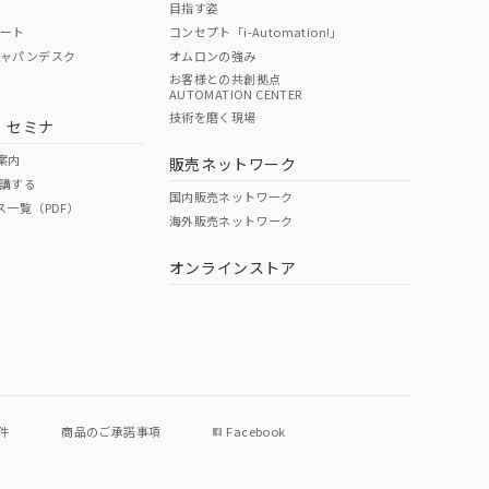
目指す姿
ポート
コンセプト「i-Automation!」
ジャパンデスク
オムロンの強み
お客様との共創拠点
AUTOMATION CENTER
DIBP
BBP
DEHP
環境保護
技術を磨く現場
・セミナ
状況ページへ
使用期限
検索ください
案内
販売ネットワーク
講する
O
O
O
e
国内販売ネットワーク
ス一覧（PDF）
海外販売ネットワーク
オンラインストア
状況ページへ
件
商品のご承諾事項
Facebook