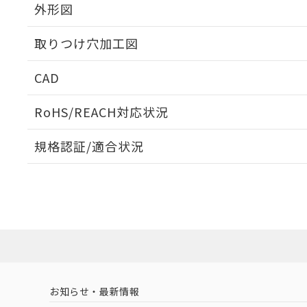
外形図
取りつけ穴加工図
CAD
ログイン/会員登録いただくと、CADデータをダウンロ
RoHS/REACH対応状況
規格認証/適合状況
EU RoHS
注意事項・凡例
UL認証
CSA認証
CEマーキング
ダウンロードデータをご利用いただく前に、以下を必ずお読
Yes
Yes
Yes
対応状況
対応予定月
※1
※2
ソフトウェアの使用条件
対応済み
LR型式承認
DNV型式承認
BV型式承認
KR
（イギリス
（ノルウェー
（フランス
（
お知らせ・最新情報
中国 RoHS
注意事項・凡例
船舶規格）
船舶規格）
船舶規格）
船