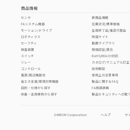
商品情報
No
No
No
No
中国 RoHS表
※1 ※2
センサ
新商品情報
FAシステム機器
在庫状況/標準価格
Pb
Hg
Cd
Cr(V
モーション/ドライブ
生産終了品/推奨代替品
ロボティクス
特設サイト
セーフティ
動画ライブラリ
検査装置
規格認証/適合
O
O
O
O
スイッチ
RoHS/REACH対応
リレー
カタログ/マニュアル訂正
コントロール
技術解説
"対応済み"や非含有の記載がされた商品であっても、流通
電源/周辺機器他
使用上の注意事項
非含有品が必要な際は、弊社営業部門もしくは販売店へお
省エネ支援/環境対策機器
製品に関するFAQ
目的・仕様から探す
FA用語辞典
改善・活用事例から探す
製品セキュリティへの取
OMRON Corporation
ヘルプ
サ