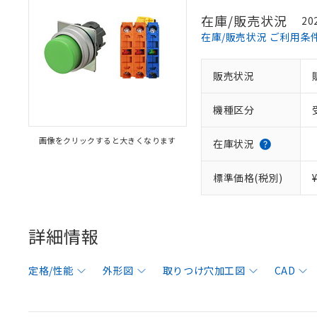
在庫/販売状況
20
在庫/販売状況 ご利用条
販売状況
機種区分
画像をクリックすると大きくなります
在庫状況
標準価格(税別)
詳細情報
定格/性能
外形図
取りつけ穴加工図
CAD