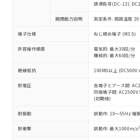
のであり、閲
ます。
Cr(Ⅵ)(六価クロム) : 
フタル酸エステル類の４
誘導負荷(DC-13): DC24
○
一定数以
DBP(フタル酸ジブチル) :
い。
当社は貴社製
DEHP(フタル酸ビス(2-エ
正式な納期状
置等に一切使
開閉能力説明
測定条件: 周囲温度 2
当社販売員に
※2 対応予定月
△
一定数に
当社は、貴社
オムロン制御
また当社は、
※2 環境保護使
在庫状況およ
部品在庫の切り替
たしません。
端子仕様
ねじ締め端子 (M3.5)
－
在庫なし
す。
「ｅ」：有害物質
機器販売
マイパーツ機
「10」：通常の
許容操作頻度
電気的: 最大30回/分
ている必要が
味します。
機械的: 最大60回/分
空
受注生産
お客様が当ウ
※3 非含有証明
「－」：未確認で
白
が、当社の製
絶縁抵抗
100MΩ以上 (DC500V
さい。
下記の非含有証明
※当社の共同
耐電圧
各端子とアース間: AC250
いる法人を指
EU RoHS指令（
同極端子間: AC2500V 5
51物質の非含有証
(初期値)
※本証明書は発行
また、RoHS指
混在することから
耐振動
誤動作: 10～55Hz 複
既に当社にて対応
り割愛しておりま
耐衝撃
誤動作: 最大1000m/s