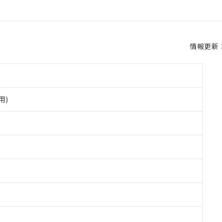
情報更新：2
用)