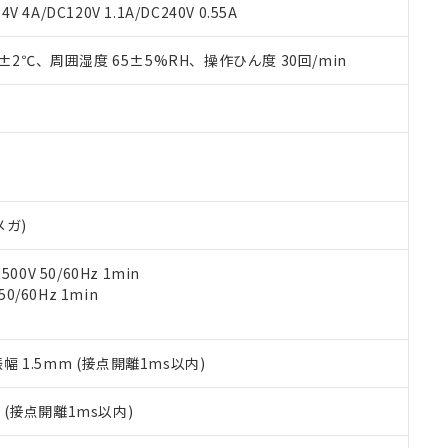
覧された時点での実際の在庫および標準価格とは異なる場合がある
1000ppm、 PBBs(ポリ臭化ビフェニル類) : 1000ppm、 PBDEs(ポリ臭化ジフェニルエーテル類
物質については閾値を超える意図的な使用がないことを確認しています。
V 4A/DC120V 1.1A/DC240V 0.55A
上の在庫あり
 1000ppm、 DIBP(フタル酸ジイソブチル) : 1000ppm、 BBP(フタル酸ブチルベンジル) :
品を、核兵器、ミサイル、化学兵器、生物兵器またはその他武器並
チルヘキシル)) : 1000ppm
況および標準価格はお客様のお取引先、またはお客様担当のオムロ
用いたしません。
0±2℃、周囲湿度 65±5%RH、操作ひん度 30回/min
ご相談ください。
は満たないが在庫あり
製品を第三者に販売する場合は、上記1、2および3の内容を当該第
機器販売店や当社販売拠点は「
販売ネットワーク
」をご確認くだ
販売先および販売に係わる関係者が違法に輸出するおそれがある場
用期限
び標準価格結果を当社の事前の承諾なく第三者に漏洩または開示し
え状況などにより、予定月が前後することがあります。
(最新の在庫状況については、お客様のお取引先、またはお客様担当
（10物質）のすべてが基準値以下であることを示します。
店・当社販売員にご確認ください)
能（部品リスト作成サービス）をご利用いただくには、I-Webメン
使用状況下において有害物質が外部に漏えいし、環境に深刻な影響を
あります。
機種、また在庫状況の情報を公開していない機種
ェブサイト上で当社にご登録された部品リストについて、当社およ
書ダウンロード
す。当社販売部門へお問い合わせください。
品・サービスに関するお客様との取引・商談に必要な範囲で利用す
合意する
キャンセル
メガ)
書をダウンロードすることができます。
利用者とは、
"個人情報の共同利用に関して"
の「1.共同利用者の
0V 50/60Hz 1min
します。
10物質）の非含有証明書
0/60Hz 1min
明書（当社基準）
日時点で非含有を証明するもので、過去に遡って非含有を証明するも
令のフタル酸エステル類４物質の対応では、対応完了までの期間は出
備考欄に対応日を記載しておりました。
振幅 1.5mm (接点開離1ms以内)
品への在庫切替を完了していることから、特段のことがない限り、20
す。
2
(接点開離1ms以内)