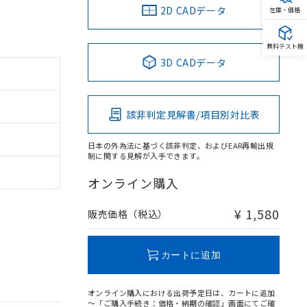
2D CADデータ
在庫・価格
無料テスト機
3D CADデータ
該非判定見解書/項目別対比表
日本の外為法に基づく該非判定、およびEAR再輸出規
制に関する見解が入手できます。
オンライン購入
¥ 1,580
販売価格（税込）
カートに追加
オンライン購入における出荷予定日は、カートに追加
～「ご購入手続き：価格・納期の確認」画面にてご確