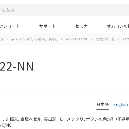
ウンロード
サポート
セミナ
オムロンの
示灯
>
φ22(φ25):照光・非照光・表示灯
>
A22NN / A22NL
>
形式仕様一覧
>
A22
22-NN
日本語
English
 非照光, 金属ベゼル, 突出形, モーメンタリ, ボタンの色: 緑（不透明）,
C/NC