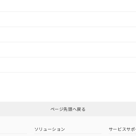
情報更新：2
情報更新：2
ードすることができます。
情報更新：
ログイン/会員登録
CCC認証
電波法
みください。
Yes
N/A
非含有証明書
※3
ページ先頭へ戻る
ダウンロードはこちら
型式承認
NK型式承認
ABS型式承認
韓国
（日本
（アメリカ
ソリューション
サービスサポ
舶規格）
船舶規格）
船舶規格）