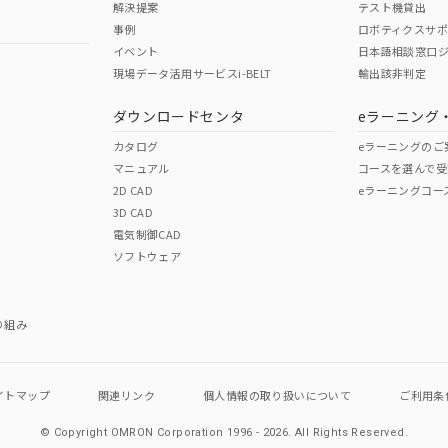
解決提案
テスト機貸出
事例
ロボティクスサ
No
No
イベント
日本語相談窓口
現場データ活用サービスi-BELT
輸出該非判定
I)
PBBs
PBDEs
DBP
ダウンロードセンタ
eラーニング
この製品の規格認証/適合
その他の認証はこちらのページからご
カタログ
eラーニングのご
マニュアル
コースを選んで受
O
O
O
2D CAD
eラーニングコー
3D CAD
電気制御CAD
在庫等で未対応品が混在する可能性があります。
ソフトウェア
問い合わせください。
この製品のRoHS/REACH対応
り組み
イトマップ
関連リンク
個人情報の
取り扱いについて
ご利用条
© Copyright OMRON Corporation 1996 - 2026.
All Rights Reserved.