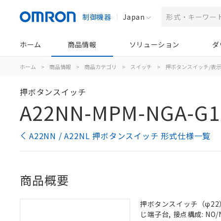
制御機器
Japan
ホーム
商品情報
ソリューション
ダ
ホーム
>
商品情報
>
商品カテゴリ
>
スイッチ
>
押ボタンスイッチ/表
押ボタンスイッチ
A22NN-MPM-NGA-G1
A22NN / A22NL 押ボタンスイッチ 形式仕様一覧
商品概要
押ボタンスイッチ（φ22）,
じ端子台, 接点構成: NO/N