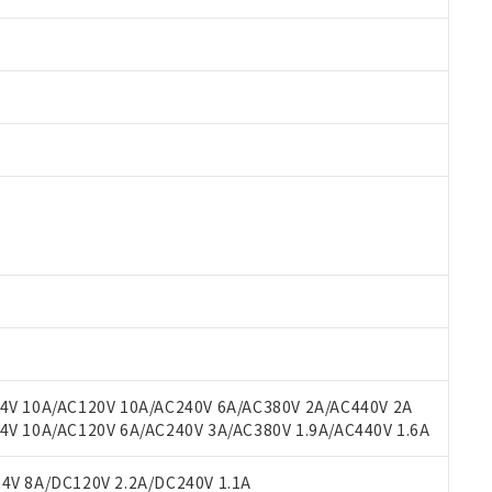
 RoHS指令（10物質）の非含有に対応した製品が提供可能な商品です
oHS指令（10物質）の非含有に対応した製品に切り替える予定のある
 RoHS指令（10物質）の非含有に非対応の商品で、対応品を出す予
 RoHS指令（10物質）の非含有の対応状況を調査中または確認中の
ンス料など無形物で、有害物質有無と関係のない商品です。
○×表
より、非含有部品としていたものが、含有品と判明した場合などやむ
みいただき、同意のうえご利用ください。
材料含有率が中国RoHSの基準値以下であることを示します。
材料含有率が中国RoHSの基準値を超えていることを示します。
、当社制御機器事業取扱商品の当社在庫状況および標準価格(税抜)
ら貴社製品のうち、外国為替および外国貿易法に定める商品（以下｢
質）：
V 10A/AC120V 10A/AC240V 6A/AC380V 2A/AC440V 2A
す。当社販売部門へお問い合わせください。
 水銀(Hg) 1000ppm以下、 カドミウム(Cd) 100ppm以下、
たは国外への提供する場合は、日本国政府の輸出許可(または役務取
 10A/AC120V 6A/AC240V 3A/AC380V 1.9A/AC440V 1.6A
000ppm以下、ポリ臭化ビフェニル類(PBB) 1000ppm以下、ポリ臭化ジフェニルエーテル類(P
事業取扱商品の中には、本サービスの対象外となる商品もあること
手続きをとります。
キシル) (DEHP)(別名：DOP) 1000ppm以下、フタル酸ブチルベンジル（BBP） 100
(GB/T26572)：
以下、フタル酸ジイソブチル (DIBP) 1000ppm以下
び標準価格照会結果は、記載している更新日時点での社内データに
物を破棄する場合は、完全に破砕するなど、違法に輸出されないよ
(水銀) : 1000ppm、 Cd(カドミウム) : 100ppm、
V 8A/DC120V 2.2A/DC240V 1.1A
業用監視および制御機器に対する適用除外項目は除く。