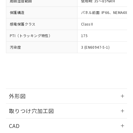
ご相談ください。
周囲湿度範囲
使用時: 35～85%RH
適用除外項目は除く。
ル、化学兵器、生物兵器またはその他
－
在庫なし(最新の在庫状況につ
オムロン制御機器販売店や当社販売拠
フタル酸エステル類の４物質については閾値を超える意
武器並びにこれらの製造装置等に一切
いては、お客様のお取引先、ま
図的な使用がないことを確認しています。
保護構造
パネル前面: IP66、NEMA4X, N
点は「
販売ネットワーク
」をご確認
※2 環境保護使用期限
使用いたしません。
たはお客様担当のオムロン制御
ください。
当社は、貴社製品を第三者に販売する
感電保護クラス
Class II
機器販売店・当社販売員にご確
在庫状況および標準価格結果を当社の
※2 対応予定月
「ｅ」：有害物質（10物質）のすべてが基
場合は、上記1、2および3の内容を当
認ください)
事前の承諾なく第三者に漏洩または開
準値以下であることを示します。
PTI（トラッキング特性）
175
該第三者に通知します。また当社は、
示しないようお願いします。
部品在庫の切り替え状況などにより、予定
「10」：通常の使用状況下において有害物
販売先および販売に係わる関係者が違
マイパーツ機能（部品リスト作成サー
空
受注生産機種、また在庫状況の
汚染度
3 (EN60947-5-1)
月が前後することがあります。
質が外部に漏えいし、環境に深刻な影響を
法に輸出するおそれがある場合は、取
ビス）をご利用いただくには、I-Web
白
情報を公開していない機種
及ぼさない年数を意味します。
り引きをいたしません。
メンバーズにご登録されている必要が
「－」：未確認です。当社販売部門へお問
あります。
い合わせください。
お客様が当ウェブサイト上で当社にご
※3 非含有証明書ダウンロード
登録された部品リストについて、当社
および当社の共同利用者が、当社の製
下記の非含有証明書をダウンロードするこ
品・サービスに関するお客様との取
とができます。
合意する
キャンセル
引・商談に必要な範囲で利用すること
外形図
をご了承ください。
EU RoHS指令（10物質）の非含有証明書
※当社の共同利用者とは、
情報更新：2026/05/21
"個人情報
取りつけ穴加工図
51物質の非含有証明書（当社基準）
の共同利用に関して"
の「1.共同利
※本証明書は発行日時点で非含有を証明す
用者の範囲」に記載されている法人を
情報更新：2026/05/21
るもので、過去に遡って非含有を証明する
CAD
指します。
ものではありません。