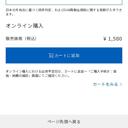
日本の外為法に基づく該非判定、およびEAR再輸出規制に関する見解が入手でき
ます。
"対応済み"や非含有の記載がされた商品であっても、流通
在庫等で未対応品が混在する可能性があります。
オンライン購入
非含有品が必要な際は、弊社営業部門もしくは販売店へお
問い合わせください。
¥ 1,580
販売価格（税込）
この製品のRoHS/REACH対応状況ページへ
カートに追加
オンライン購入における出荷予定日は、カートに追加～「ご購入手続き：価
格・納期の確認」画面にてご確認ください。
カートをみる
ページ先頭へ戻る