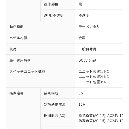
操作部色
黒
透明/不透明
不透明
動作機能
モーメンタリ
ベゼル材質
金属
負荷
一般負荷用
最小適用負荷
DC5V 6mA
スイッチユニット構成
ユニット位置1: NC
ユニット位置2: NC
ユニット位置3: NC
※1 対応状況
接点定格
接点構成
3b
対応済み：EU RoHS指令（10物質）の
定格通電電流
10A
非含有に対応した製品が提供可能な商品で
開閉能力(AC)
抵抗負荷(AC-12): AC24V 10A/A
す。
誘導負荷(AC-15): AC24V 10A/AC
対応予定：EU RoHS指令（10物質）の非含
ご利用条件
有に対応した製品に切り替える予定のある