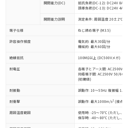
開閉能力(DC)
抵抗負荷(DC-12): DC24V 8A/DC
商品です。
誘導負荷(DC-13): DC24V 4A/DC
対応予定なし：EU RoHS指令（10物質）の
以下の条件をお読みいただき、同意のうえ
非含有に非対応の商品で、対応品を出す予
開閉能力説明
測定条件: 周囲温度 20±2℃、
ご利用ください。
定はありません。
調査・確認中：EU RoHS指令（10物質）の
端子仕様
ねじ締め端子 (M3.5)
本サービスは、当社制御機器事業取扱
※1 中国RoHS○×表
非含有の対応状況を調査中または確認中の
商品の当社在庫状況および標準価格
許容操作頻度
商品です。
電気的: 最大30回/分
(税抜)を提供させていただくもので
「○」：最大均質材料含有率が中国RoHSの
機械的: 最大60回/分
非該当品：ライセンス料など無形物で、有
す。
基準値以下であることを示します。
害物質有無と関係のない商品です。
当社制御機器事業取扱商品の中には、
絶縁抵抗
100MΩ以上 (DC500Vメガ)
「×」：最大均質材料含有率が中国RoHSの
仕入先様の事情により、非含有部品として
本サービスの対象外となる商品もある
基準値を超えていることを示します。
いたものが、含有品と判明した場合などや
当社は、これら貴社製品のうち、外国
ことをご了承ください。
耐電圧
各端子とアース間: AC2500V 50/
「－」：未確認です。当社販売部門へお問
むを得ず変更することがあります。
為替および外国貿易法に定める商品
同極端子間: AC2500V 50/60Hz
在庫状況および標準価格照会結果は、
い合わせください。
（以下｢規制貨物等」という）を輸出
(初期値)
記載している更新日時点での社内デー
*EU RoHS指令（10物質）：
または国外への提供する場合は、日本
記
タに基づき作成されるものであり、閲
説明
鉛(Pb) 1000ppm以下、 水銀(Hg) 1000ppm以下、 カド
*中国RoHS10物質の基準値 (GB/T26572)：
耐振動
誤動作: 10～55Hz 複振幅 1.
国政府の輸出許可(または役務取引許
号
覧された時点での実際の在庫および標
ミウム(Cd) 100ppm以下、
Pb(鉛) :1000ppm、 Hg(水銀) : 1000ppm、 Cd(カドミウ
可)を取得するなどの必要な手続きを
六価クロム(Cr(Ⅵ)) 1000ppm以下、ポリ臭化ビフェニル
ム) : 100ppm、
準価格とは異なる場合があることをご
類(PBB) 1000ppm以下、ポリ臭化ジフェニルエーテル類
2
耐衝撃
誤動作: 最大1000m/s
(接点開
Cr(Ⅵ)(六価クロム) : 1000ppm、 PBBs(ポリ臭化ビフェ
とります。
了承ください。
(PBDE) 1000ppm以下、フタル酸ビス(2-エチルヘキシ
○
一定数以上の在庫あり
ニル類) : 1000ppm、 PBDEs(ポリ臭化ジフェニルエーテ
当社は規制貨物を破棄する場合は、完
ル) (DEHP)(別名：DOP) 1000ppm以下、フタル酸ブチ
正式な納期状況および標準価格はお客
ル類) : 1000ppm、
周囲温度範囲
使用時: -25～70℃ (ただし
ルベンジル（BBP） 1000ppm以下、フタル酸ジブチル
全に破砕するなど、違法に輸出されな
DBP(フタル酸ジブチル) : 1000ppm、 DIBP(フタル酸ジ
様のお取引先、またはお客様担当のオ
保存時: -40～80℃ (ただし
（DBP） 1000ppm以下、フタル酸ジイソブチル
イソブチル) : 1000ppm、 BBP(フタル酸ブチルベンジ
△
一定数には満たないが在庫あり
いよう必要な手段を講じます。
ムロン制御機器販売店・当社販売員に
(DIBP) 1000ppm以下
ル) : 1000ppm、
当社は貴社製品を、核兵器、ミサイ
但し、RoHS指令で産業用監視および制御機器に対する
DEHP(フタル酸ビス(2-エチルヘキシル)) : 1000ppm