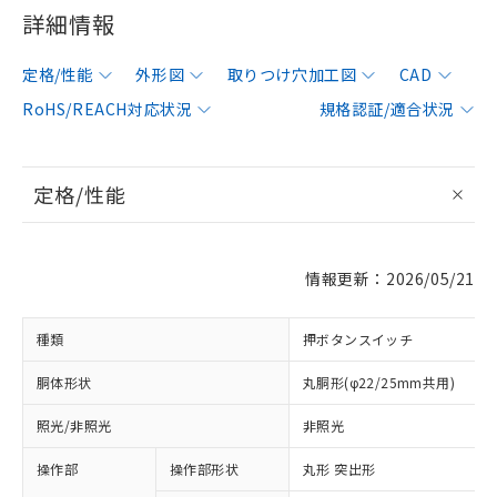
詳細情報
定格/性能
外形図
取りつけ穴加工図
CAD
RoHS/REACH対応状況
規格認証/適合状況
定格/性能
情報更新：2026/05/21
種類
押ボタンスイッチ
胴体形状
丸胴形(φ22/25mm共用)
照光/非照光
非照光
操作部
操作部形状
丸形 突出形