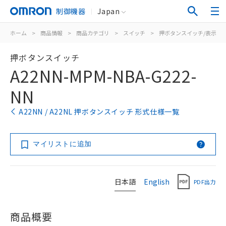
制御機器
Japan
ホーム
>
商品情報
>
商品カテゴリ
>
スイッチ
>
押ボタンスイッチ/表示灯
押ボタンスイッチ
A22NN-MPM-NBA-G222-
NN
A22NN / A22NL 押ボタンスイッチ 形式仕様一覧
マイリストに追加
日本語
English
PDF出力
商品概要