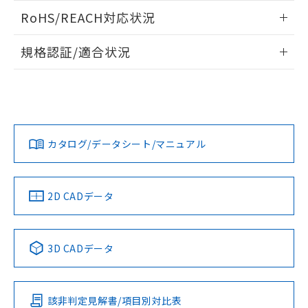
また、RoHS指令のフタル酸エステル類４
ログイン/会員登録いただくと、CADデータをダウンロー
RoHS/REACH対応状況
物質の対応では、対応完了までの期間は出
ドすることができます。
荷製品に未対応品が混在することから備考
情報更新：2026/7/29
欄に対応日を記載しておりました。
規格認証/適合状況
既に当社にて対応品への在庫切替を完了
ログイン/会員登録
EU RoHS
注意事項・凡例
していることから、特段のことがない限
UL認証
CSA認証
CEマーキング
り、2022年1月12日より割愛しておりま
す。
Yes
Yes
Yes
対応状況
対応予定月
※1
※2
ダウンロードデータをご利用いただく前に、以下を必ずお読
みください。
カタログ/データシート/マニュアル
対応済み
ソフトウェアの使用条件
LR型式承認
DNV型式承認
BV型式承認
KR型式承
（イギリス
（ノルウェー
（フランス
（韓国
船舶規格）
船舶規格）
船舶規格）
船舶規格
中国 RoHS
注意事項・凡例
2D CADデータ
No
No
No
No
中国 RoHS表
※1 ※2
3D CADデータ
この製品の規格認証/適合状況ページへ
Pb
Hg
Cd
Cr(VI)
その他の認証はこちらのページからご検索ください
該非判定見解書/項目別対比表
O
O
O
O