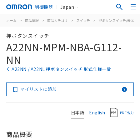
制御機器
Japan
ホーム
>
商品情報
>
商品カテゴリ
>
スイッチ
>
押ボタンスイッチ/表示灯
押ボタンスイッチ
A22NN-MPM-NBA-G112-
NN
A22NN / A22NL 押ボタンスイッチ 形式仕様一覧
マイリストに追加
日本語
English
PDF出力
商品概要