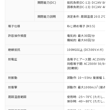
開閉能力(DC)
抵抗負荷(DC-12): DC24V 8A/DC
商品です。
誘導負荷(DC-13): DC24V 4A/DC
対応予定なし：EU RoHS指令（10物質）の
以下の条件をお読みいただき、同意のうえ
非含有に非対応の商品で、対応品を出す予
開閉能力説明
測定条件: 周囲温度 20±2℃、
ご利用ください。
定はありません。
調査・確認中：EU RoHS指令（10物質）の
端子仕様
ねじ締め端子 (M3.5)
本サービスは、当社制御機器事業取扱
※1 中国RoHS○×表
非含有の対応状況を調査中または確認中の
商品の当社在庫状況および標準価格
許容操作頻度
商品です。
電気的: 最大30回/分
(税抜)を提供させていただくもので
「○」：最大均質材料含有率が中国RoHSの
機械的: 最大60回/分
非該当品：ライセンス料など無形物で、有
す。
基準値以下であることを示します。
害物質有無と関係のない商品です。
当社制御機器事業取扱商品の中には、
絶縁抵抗
100MΩ以上 (DC500Vメガ)
「×」：最大均質材料含有率が中国RoHSの
仕入先様の事情により、非含有部品として
本サービスの対象外となる商品もある
基準値を超えていることを示します。
いたものが、含有品と判明した場合などや
当社は、これら貴社製品のうち、外国
ことをご了承ください。
耐電圧
各端子とアース間: AC2500V 50/
「－」：未確認です。当社販売部門へお問
むを得ず変更することがあります。
為替および外国貿易法に定める商品
同極端子間: AC2500V 50/60Hz
在庫状況および標準価格照会結果は、
い合わせください。
（以下｢規制貨物等」という）を輸出
(初期値)
記載している更新日時点での社内デー
*EU RoHS指令（10物質）：
または国外への提供する場合は、日本
記
タに基づき作成されるものであり、閲
説明
鉛(Pb) 1000ppm以下、 水銀(Hg) 1000ppm以下、 カド
*中国RoHS10物質の基準値 (GB/T26572)：
耐振動
誤動作: 10～55Hz 複振幅 1.
国政府の輸出許可(または役務取引許
号
覧された時点での実際の在庫および標
ミウム(Cd) 100ppm以下、
Pb(鉛) :1000ppm、 Hg(水銀) : 1000ppm、 Cd(カドミウ
可)を取得するなどの必要な手続きを
六価クロム(Cr(Ⅵ)) 1000ppm以下、ポリ臭化ビフェニル
ム) : 100ppm、
準価格とは異なる場合があることをご
類(PBB) 1000ppm以下、ポリ臭化ジフェニルエーテル類
2
耐衝撃
誤動作: 最大1000m/s
(接点開
Cr(Ⅵ)(六価クロム) : 1000ppm、 PBBs(ポリ臭化ビフェ
とります。
了承ください。
(PBDE) 1000ppm以下、フタル酸ビス(2-エチルヘキシ
○
一定数以上の在庫あり
ニル類) : 1000ppm、 PBDEs(ポリ臭化ジフェニルエーテ
当社は規制貨物を破棄する場合は、完
ル) (DEHP)(別名：DOP) 1000ppm以下、フタル酸ブチ
正式な納期状況および標準価格はお客
ル類) : 1000ppm、
周囲温度範囲
使用時: -25～70℃ (ただし
ルベンジル（BBP） 1000ppm以下、フタル酸ジブチル
全に破砕するなど、違法に輸出されな
DBP(フタル酸ジブチル) : 1000ppm、 DIBP(フタル酸ジ
様のお取引先、またはお客様担当のオ
保存時: -40～80℃ (ただし
（DBP） 1000ppm以下、フタル酸ジイソブチル
イソブチル) : 1000ppm、 BBP(フタル酸ブチルベンジ
△
一定数には満たないが在庫あり
いよう必要な手段を講じます。
ムロン制御機器販売店・当社販売員に
(DIBP) 1000ppm以下
ル) : 1000ppm、
当社は貴社製品を、核兵器、ミサイ
但し、RoHS指令で産業用監視および制御機器に対する
DEHP(フタル酸ビス(2-エチルヘキシル)) : 1000ppm