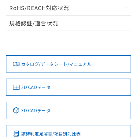
また、RoHS指令のフタル酸エステル類４
ログイン/会員登録いただくと、CADデータをダウンロー
RoHS/REACH対応状況
物質の対応では、対応完了までの期間は出
ドすることができます。
荷製品に未対応品が混在することから備考
情報更新：2026/7/29
欄に対応日を記載しておりました。
規格認証/適合状況
既に当社にて対応品への在庫切替を完了
ログイン/会員登録
EU RoHS
注意事項・凡例
していることから、特段のことがない限
UL認証
CSA認証
CEマーキング
り、2022年1月12日より割愛しておりま
す。
Yes
Yes
Yes
対応状況
対応予定月
※1
※2
ダウンロードデータをご利用いただく前に、以下を必ずお読
みください。
カタログ/データシート/マニュアル
対応済み
ソフトウェアの使用条件
LR型式承認
DNV型式承認
BV型式承認
KR型式承
（イギリス
（ノルウェー
（フランス
（韓国
船舶規格）
船舶規格）
船舶規格）
船舶規格
中国 RoHS
注意事項・凡例
2D CADデータ
No
No
No
No
中国 RoHS表
※1 ※2
3D CADデータ
この製品の規格認証/適合状況ページへ
Pb
Hg
Cd
Cr(VI)
その他の認証はこちらのページからご検索ください
該非判定見解書/項目別対比表
O
O
O
O