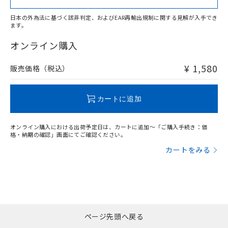
日本の外為法に基づく該非判定、およびEAR再輸出規制に関する見解が入手でき
ます。
"対応済み"や非含有の記載がされた商品であっても、流通
在庫等で未対応品が混在する可能性があります。
オンライン購入
非含有品が必要な際は、弊社営業部門もしくは販売店へお
問い合わせください。
¥ 1,580
販売価格（税込）
この製品のRoHS/REACH対応状況ページへ
カートに追加
オンライン購入における出荷予定日は、カートに追加～「ご購入手続き：価
格・納期の確認」画面にてご確認ください。
カートをみる
ページ先頭へ戻る