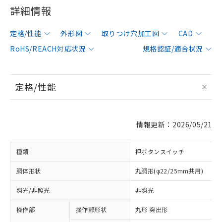
詳細情報
定格/性能
外形図
取りつけ穴加工図
CAD
RoHS/REACH対応状況
規格認証/適合状況
定格/性能
情報更新：2026/05/21
種類
押ボタンスイッチ
胴体形状
丸胴形(φ22/25mm共用)
照光/非照光
非照光
操作部
操作部形状
丸形 突出形