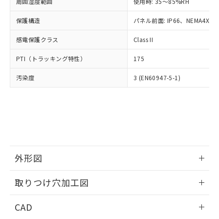
ご相談ください。
周囲湿度範囲
使用時: 35～85%RH
適用除外項目は除く。
ル、化学兵器、生物兵器またはその他
－
在庫なし(最新の在庫状況につ
オムロン制御機器販売店や当社販売拠
フタル酸エステル類の４物質については閾値を超える意
武器並びにこれらの製造装置等に一切
いては、お客様のお取引先、ま
図的な使用がないことを確認しています。
保護構造
パネル前面: IP66、NEMA4X, N
点は「
販売ネットワーク
」をご確認
※2 環境保護使用期限
使用いたしません。
たはお客様担当のオムロン制御
ください。
当社は、貴社製品を第三者に販売する
感電保護クラス
Class II
機器販売店・当社販売員にご確
在庫状況および標準価格結果を当社の
※2 対応予定月
「ｅ」：有害物質（10物質）のすべてが基
場合は、上記1、2および3の内容を当
認ください)
事前の承諾なく第三者に漏洩または開
準値以下であることを示します。
PTI（トラッキング特性）
175
該第三者に通知します。また当社は、
示しないようお願いします。
部品在庫の切り替え状況などにより、予定
「10」：通常の使用状況下において有害物
販売先および販売に係わる関係者が違
マイパーツ機能（部品リスト作成サー
空
受注生産機種、また在庫状況の
汚染度
3 (EN60947-5-1)
月が前後することがあります。
質が外部に漏えいし、環境に深刻な影響を
法に輸出するおそれがある場合は、取
ビス）をご利用いただくには、I-Web
白
情報を公開していない機種
及ぼさない年数を意味します。
り引きをいたしません。
メンバーズにご登録されている必要が
「－」：未確認です。当社販売部門へお問
あります。
い合わせください。
お客様が当ウェブサイト上で当社にご
※3 非含有証明書ダウンロード
登録された部品リストについて、当社
および当社の共同利用者が、当社の製
下記の非含有証明書をダウンロードするこ
品・サービスに関するお客様との取
とができます。
合意する
キャンセル
引・商談に必要な範囲で利用すること
外形図
をご了承ください。
EU RoHS指令（10物質）の非含有証明書
※当社の共同利用者とは、
情報更新：2026/05/21
"個人情報
取りつけ穴加工図
51物質の非含有証明書（当社基準）
の共同利用に関して"
の「1.共同利
※本証明書は発行日時点で非含有を証明す
用者の範囲」に記載されている法人を
情報更新：2026/05/21
るもので、過去に遡って非含有を証明する
CAD
指します。
ものではありません。