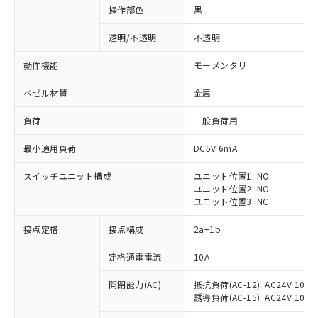
操作部色
黒
透明/不透明
不透明
動作機能
モーメンタリ
ベゼル材質
金属
負荷
一般負荷用
最小適用負荷
DC5V 6mA
スイッチユニット構成
ユニット位置1: NO
ユニット位置2: NO
ユニット位置3: NC
※1 対応状況
接点定格
接点構成
2a+1b
対応済み：EU RoHS指令（10物質）の
定格通電電流
10A
非含有に対応した製品が提供可能な商品で
開閉能力(AC)
抵抗負荷(AC-12): AC24V 10A/A
す。
誘導負荷(AC-15): AC24V 10A/AC
対応予定：EU RoHS指令（10物質）の非含
ご利用条件
有に対応した製品に切り替える予定のある