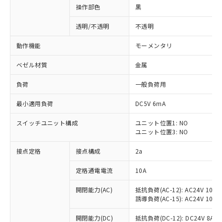
操作部色
黒
透明/不透明
不透明
動作機能
モーメンタリ
ベゼル材質
金属
負荷
一般負荷用
最小適用負荷
DC5V 6mA
スイッチユニット構成
ユニット位置1: NO
ユニット位置3: NO
接点定格
接点構成
2a
※1 対応状況
定格通電電流
10A
対応済み：EU RoHS指令（10物質）の
非含有に対応した製品が提供可能な商品で
開閉能力(AC)
抵抗負荷(AC-12): AC24V 10A/A
す。
誘導負荷(AC-15): AC24V 10A/AC
対応予定：EU RoHS指令（10物質）の非含
ご利用条件
有に対応した製品に切り替える予定のある
開閉能力(DC)
抵抗負荷(DC-12): DC24V 8A/DC