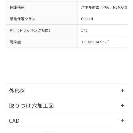
適用除外項目は除く。
ル、化学兵器、生物兵器またはその他
－
在庫なし(最新の在庫状況につ
オムロン制御機器販売店や当社販売拠
フタル酸エステル類の４物質については閾値を超える意
保護構造
パネル前面: IP66、NEMA4X, N
武器並びにこれらの製造装置等に一切
いては、お客様のお取引先、ま
図的な使用がないことを確認しています。
点は「
販売ネットワーク
」をご確認
※2 環境保護使用期限
使用いたしません。
たはお客様担当のオムロン制御
ください。
感電保護クラス
Class II
当社は、貴社製品を第三者に販売する
機器販売店・当社販売員にご確
在庫状況および標準価格結果を当社の
※2 対応予定月
「ｅ」：有害物質（10物質）のすべてが基
場合は、上記1、2および3の内容を当
認ください)
事前の承諾なく第三者に漏洩または開
PTI（トラッキング特性）
175
準値以下であることを示します。
該第三者に通知します。また当社は、
示しないようお願いします。
部品在庫の切り替え状況などにより、予定
「10」：通常の使用状況下において有害物
販売先および販売に係わる関係者が違
マイパーツ機能（部品リスト作成サー
汚染度
3 (EN60947-5-1)
空
受注生産機種、また在庫状況の
月が前後することがあります。
質が外部に漏えいし、環境に深刻な影響を
法に輸出するおそれがある場合は、取
ビス）をご利用いただくには、I-Web
白
情報を公開していない機種
及ぼさない年数を意味します。
り引きをいたしません。
メンバーズにご登録されている必要が
「－」：未確認です。当社販売部門へお問
あります。
い合わせください。
お客様が当ウェブサイト上で当社にご
※3 非含有証明書ダウンロード
登録された部品リストについて、当社
および当社の共同利用者が、当社の製
下記の非含有証明書をダウンロードするこ
品・サービスに関するお客様との取
とができます。
外形図
合意する
キャンセル
引・商談に必要な範囲で利用すること
をご了承ください。
情報更新：2026/05/21
EU RoHS指令（10物質）の非含有証明書
※当社の共同利用者とは、
"個人情報
取りつけ穴加工図
51物質の非含有証明書（当社基準）
の共同利用に関して"
の「1.共同利
※本証明書は発行日時点で非含有を証明す
情報更新：2026/05/21
用者の範囲」に記載されている法人を
CAD
るもので、過去に遡って非含有を証明する
指します。
ものではありません。
ログイン/会員登録いただくと、CADデータをダウンロー
また、RoHS指令のフタル酸エステル類４