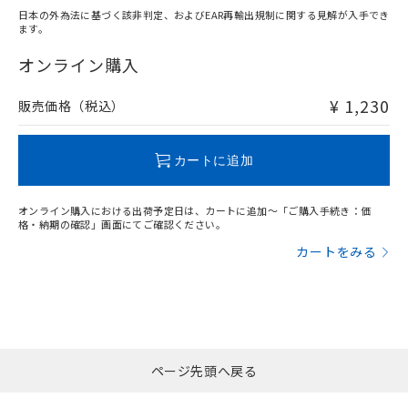
日本の外為法に基づく該非判定、およびEAR再輸出規制に関する見解が入手でき
ます。
"対応済み"や非含有の記載がされた商品であっても、流通
在庫等で未対応品が混在する可能性があります。
オンライン購入
非含有品が必要な際は、弊社営業部門もしくは販売店へお
問い合わせください。
¥ 1,230
販売価格（税込）
この製品のRoHS/REACH対応状況ページへ
カートに追加
オンライン購入における出荷予定日は、カートに追加～「ご購入手続き：価
格・納期の確認」画面にてご確認ください。
カートをみる
ページ先頭へ戻る