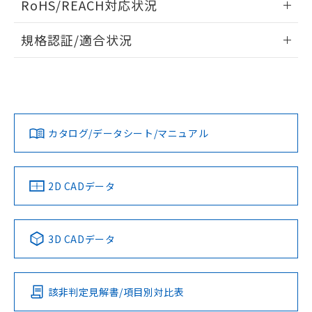
RoHS/REACH対応状況
ドすることができます。
物質の対応では、対応完了までの期間は出
荷製品に未対応品が混在することから備考
情報更新：2026/7/29
規格認証/適合状況
欄に対応日を記載しておりました。
既に当社にて対応品への在庫切替を完了
ログイン/会員登録
EU RoHS
注意事項・凡例
UL認証
していることから、特段のことがない限
CSA認証
CEマーキング
り、2022年1月12日より割愛しておりま
Yes
Yes
Yes
す。
対応状況
対応予定月
※1
※2
ダウンロードデータをご利用いただく前に、以下を必ずお読
みください。
カタログ/データシート/マニュアル
対応済み
ソフトウェアの使用条件
LR型式承認
DNV型式承認
BV型式承認
KR型式承
（イギリス
（ノルウェー
（フランス
（韓国
船舶規格）
船舶規格）
船舶規格）
船舶規格
中国 RoHS
注意事項・凡例
2D CADデータ
No
No
No
No
中国 RoHS表
※1 ※2
3D CADデータ
この製品の規格認証/適合状況ページへ
Pb
Hg
Cd
Cr(VI)
その他の認証はこちらのページからご検索ください
該非判定見解書/項目別対比表
O
O
O
O