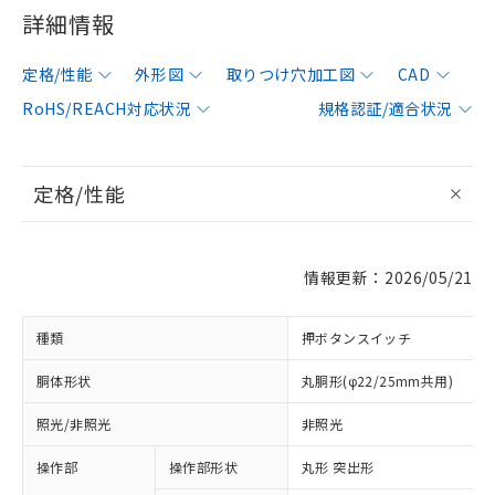
詳細情報
定格/性能
外形図
取りつけ穴加工図
CAD
RoHS/REACH対応状況
規格認証/適合状況
定格/性能
情報更新：2026/05/21
種類
押ボタンスイッチ
胴体形状
丸胴形(φ22/25mm共用)
照光/非照光
非照光
操作部
操作部形状
丸形 突出形