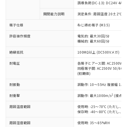
商品です。
誘導負荷(DC-13): DC24V 4A/DC
対応予定なし：EU RoHS指令（10物質）の
以下の条件をお読みいただき、同意のうえ
開閉能力説明
測定条件: 周囲温度 20±2℃、
非含有に非対応の商品で、対応品を出す予
ご利用ください。
定はありません。
端子仕様
ねじ締め端子 (M3.5)
調査・確認中：EU RoHS指令（10物質）の
本サービスは、当社制御機器事業取扱
※1 中国RoHS○×表
非含有の対応状況を調査中または確認中の
商品の当社在庫状況および標準価格
許容操作頻度
電気的: 最大30回/分
商品です。
機械的: 最大60回/分
(税抜)を提供させていただくもので
「○」：最大均質材料含有率が中国RoHSの
非該当品：ライセンス料など無形物で、有
す。
基準値以下であることを示します。
害物質有無と関係のない商品です。
絶縁抵抗
100MΩ以上 (DC500Vメガ)
当社制御機器事業取扱商品の中には、
「×」：最大均質材料含有率が中国RoHSの
仕入先様の事情により、非含有部品として
本サービスの対象外となる商品もある
基準値を超えていることを示します。
いたものが、含有品と判明した場合などや
耐電圧
各端子とアース間: AC2500V 50/
当社は、これら貴社製品のうち、外国
ことをご了承ください。
「－」：未確認です。当社販売部門へお問
むを得ず変更することがあります。
同極端子間: AC2500V 50/60Hz
為替および外国貿易法に定める商品
在庫状況および標準価格照会結果は、
い合わせください。
(初期値)
（以下｢規制貨物等」という）を輸出
記載している更新日時点での社内デー
*EU RoHS指令（10物質）：
または国外への提供する場合は、日本
記
タに基づき作成されるものであり、閲
説明
耐振動
誤動作: 10～55Hz 複振幅 1.
鉛(Pb) 1000ppm以下、 水銀(Hg) 1000ppm以下、 カド
*中国RoHS10物質の基準値 (GB/T26572)：
国政府の輸出許可(または役務取引許
号
覧された時点での実際の在庫および標
ミウム(Cd) 100ppm以下、
Pb(鉛) :1000ppm、 Hg(水銀) : 1000ppm、 Cd(カドミウ
可)を取得するなどの必要な手続きを
六価クロム(Cr(Ⅵ)) 1000ppm以下、ポリ臭化ビフェニル
ム) : 100ppm、
準価格とは異なる場合があることをご
2
耐衝撃
誤動作: 最大1000m/s
(接点開
類(PBB) 1000ppm以下、ポリ臭化ジフェニルエーテル類
Cr(Ⅵ)(六価クロム) : 1000ppm、 PBBs(ポリ臭化ビフェ
とります。
了承ください。
(PBDE) 1000ppm以下、フタル酸ビス(2-エチルヘキシ
○
一定数以上の在庫あり
ニル類) : 1000ppm、 PBDEs(ポリ臭化ジフェニルエーテ
当社は規制貨物を破棄する場合は、完
ル) (DEHP)(別名：DOP) 1000ppm以下、フタル酸ブチ
周囲温度範囲
使用時: -25～70℃ (ただし
正式な納期状況および標準価格はお客
ル類) : 1000ppm、
ルベンジル（BBP） 1000ppm以下、フタル酸ジブチル
全に破砕するなど、違法に輸出されな
DBP(フタル酸ジブチル) : 1000ppm、 DIBP(フタル酸ジ
保存時: -40～80℃ (ただし
様のお取引先、またはお客様担当のオ
（DBP） 1000ppm以下、フタル酸ジイソブチル
イソブチル) : 1000ppm、 BBP(フタル酸ブチルベンジ
△
一定数には満たないが在庫あり
いよう必要な手段を講じます。
ムロン制御機器販売店・当社販売員に
(DIBP) 1000ppm以下
ル) : 1000ppm、
周囲湿度範囲
使用時: 35～85%RH
当社は貴社製品を、核兵器、ミサイ
但し、RoHS指令で産業用監視および制御機器に対する
DEHP(フタル酸ビス(2-エチルヘキシル)) : 1000ppm
ご相談ください。