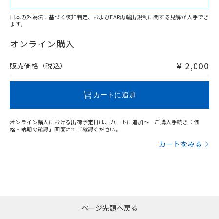
日本の外為法に基づく該非判定、およびEAR再輸出規制に関する見解が入手でき
ます。
"対応済み"や非含有の記載がされた商品であっても、流通
在庫等で未対応品が混在する可能性があります。
オンライン購入
非含有品が必要な際は、弊社営業部門もしくは販売店へお
問い合わせください。
¥ 2,000
販売価格（税込）
この製品のRoHS/REACH対応状況ページへ
カートに追加
オンライン購入における出荷予定日は、カートに追加～「ご購入手続き：価
格・納期の確認」画面にてご確認ください。
カートをみる
ページ先頭へ戻る