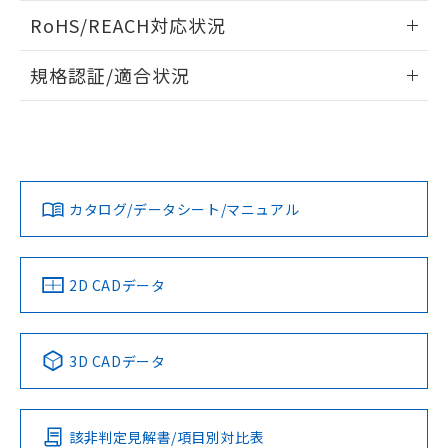
また、RoHS指令のフタル酸エステル類４
ログイン/会員登録いただくと、CADデータをダウンロー
RoHS/REACH対応状況
物質の対応では、対応完了までの期間は出
ドすることができます。
荷製品に未対応品が混在することから備考
情報更新：2026/7/29
欄に対応日を記載しておりました。
規格認証/適合状況
既に当社にて対応品への在庫切替を完了
ログイン/会員登録
EU RoHS
注意事項・凡例
A22NN-MPM-NAA-P122-NNについての規格認証/適合状況に
していることから、特段のことがない限
ついては、「カスタマーサポートセンタ お客様相談室」また
り、2022年1月12日より割愛しておりま
は貴社担当オムロン営業員または販売店にお問い合わせくだ
す。
対応状況
対応予定月
※1
※2
さい。
ダウンロードデータをご利用いただく前に、以下を必ずお読
みください。
カタログ/データシート/マニュアル
対応済み
ソフトウェアの使用条件
お問い合わせ
中国 RoHS
注意事項・凡例
2D CADデータ
中国 RoHS表
※1 ※2
3D CADデータ
Pb
Hg
Cd
Cr(VI)
該非判定見解書/項目別対比表
O
O
O
O