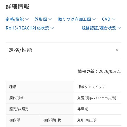
詳細情報
定格/性能
外形図
取りつけ穴加工図
CAD
RoHS/REACH対応状況
規格認証/適合状況
定格/性能
情報更新：2026/05/21
種類
押ボタンスイッチ
胴体形状
丸胴形(φ22/25mm共用)
照光/非照光
非照光
操作部
操作部形状
丸形 突出形