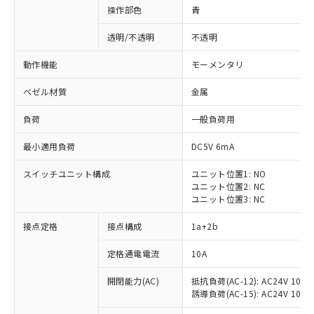
操作部色
青
透明/不透明
不透明
動作機能
モーメンタリ
ベゼル材質
金属
負荷
一般負荷用
最小適用負荷
DC5V 6mA
スイッチユニット構成
ユニット位置1: NO
ユニット位置2: NC
ユニット位置3: NC
※1 対応状況
接点定格
接点構成
1a+2b
対応済み：EU RoHS指令（10物質）の
定格通電電流
10A
非含有に対応した製品が提供可能な商品で
開閉能力(AC)
抵抗負荷(AC-12): AC24V 10A/A
す。
誘導負荷(AC-15): AC24V 10A/AC
対応予定：EU RoHS指令（10物質）の非含
ご利用条件
有に対応した製品に切り替える予定のある