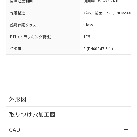
ご相談ください。
周囲湿度範囲
使用時: 35～85%RH
適用除外項目は除く。
ル、化学兵器、生物兵器またはその他
－
在庫なし(最新の在庫状況につ
オムロン制御機器販売店や当社販売拠
フタル酸エステル類の４物質については閾値を超える意
武器並びにこれらの製造装置等に一切
いては、お客様のお取引先、ま
図的な使用がないことを確認しています。
保護構造
パネル前面: IP66、NEMA4X, N
点は「
販売ネットワーク
」をご確認
※2 環境保護使用期限
使用いたしません。
たはお客様担当のオムロン制御
ください。
当社は、貴社製品を第三者に販売する
感電保護クラス
Class II
機器販売店・当社販売員にご確
在庫状況および標準価格結果を当社の
※2 対応予定月
「ｅ」：有害物質（10物質）のすべてが基
場合は、上記1、2および3の内容を当
認ください)
事前の承諾なく第三者に漏洩または開
準値以下であることを示します。
PTI（トラッキング特性）
175
該第三者に通知します。また当社は、
示しないようお願いします。
部品在庫の切り替え状況などにより、予定
「10」：通常の使用状況下において有害物
販売先および販売に係わる関係者が違
マイパーツ機能（部品リスト作成サー
空
受注生産機種、また在庫状況の
汚染度
3 (EN60947-5-1)
月が前後することがあります。
質が外部に漏えいし、環境に深刻な影響を
法に輸出するおそれがある場合は、取
ビス）をご利用いただくには、I-Web
白
情報を公開していない機種
及ぼさない年数を意味します。
り引きをいたしません。
メンバーズにご登録されている必要が
「－」：未確認です。当社販売部門へお問
あります。
い合わせください。
お客様が当ウェブサイト上で当社にご
※3 非含有証明書ダウンロード
登録された部品リストについて、当社
および当社の共同利用者が、当社の製
下記の非含有証明書をダウンロードするこ
品・サービスに関するお客様との取
とができます。
合意する
キャンセル
引・商談に必要な範囲で利用すること
外形図
をご了承ください。
EU RoHS指令（10物質）の非含有証明書
※当社の共同利用者とは、
情報更新：2026/05/21
"個人情報
取りつけ穴加工図
51物質の非含有証明書（当社基準）
の共同利用に関して"
の「1.共同利
※本証明書は発行日時点で非含有を証明す
用者の範囲」に記載されている法人を
情報更新：2026/05/21
るもので、過去に遡って非含有を証明する
CAD
指します。
ものではありません。