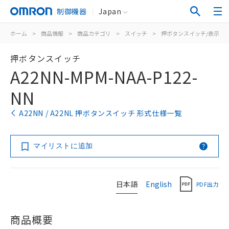
制御機器
Japan
ホーム
>
商品情報
>
商品カテゴリ
>
スイッチ
>
押ボタンスイッチ/表示灯
押ボタンスイッチ
A22NN-MPM-NAA-P122-
NN
A22NN / A22NL 押ボタンスイッチ 形式仕様一覧
マイリストに追加
日本語
English
PDF出力
商品概要