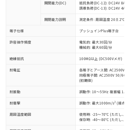
開閉能力(DC)
抵抗負荷(DC-12): DC24V 8A/DC
商品です。
誘導負荷(DC-13): DC24V 4A/DC
対応予定なし：EU RoHS指令（10物質）の
以下の条件をお読みいただき、同意のうえ
非含有に非対応の商品で、対応品を出す予
開閉能力説明
測定条件: 周囲温度 20±2℃、
ご利用ください。
定はありません。
調査・確認中：EU RoHS指令（10物質）の
端子仕様
プッシュインPlus端子台
本サービスは、当社制御機器事業取扱
※1 中国RoHS○×表
非含有の対応状況を調査中または確認中の
商品の当社在庫状況および標準価格
許容操作頻度
商品です。
電気的: 最大30回/分
(税抜)を提供させていただくもので
「○」：最大均質材料含有率が中国RoHSの
機械的: 最大60回/分
非該当品：ライセンス料など無形物で、有
す。
基準値以下であることを示します。
害物質有無と関係のない商品です。
当社制御機器事業取扱商品の中には、
絶縁抵抗
100MΩ以上 (DC500Vメガ)
「×」：最大均質材料含有率が中国RoHSの
仕入先様の事情により、非含有部品として
本サービスの対象外となる商品もある
基準値を超えていることを示します。
いたものが、含有品と判明した場合などや
当社は、これら貴社製品のうち、外国
ことをご了承ください。
耐電圧
各端子とアース間: AC2500V 50/
「－」：未確認です。当社販売部門へお問
むを得ず変更することがあります。
為替および外国貿易法に定める商品
同極端子間: AC2500V 50/60Hz
在庫状況および標準価格照会結果は、
い合わせください。
（以下｢規制貨物等」という）を輸出
(初期値)
記載している更新日時点での社内デー
*EU RoHS指令（10物質）：
または国外への提供する場合は、日本
記
タに基づき作成されるものであり、閲
説明
鉛(Pb) 1000ppm以下、 水銀(Hg) 1000ppm以下、 カド
*中国RoHS10物質の基準値 (GB/T26572)：
耐振動
誤動作: 10～55Hz 複振幅 1.
国政府の輸出許可(または役務取引許
号
覧された時点での実際の在庫および標
ミウム(Cd) 100ppm以下、
Pb(鉛) :1000ppm、 Hg(水銀) : 1000ppm、 Cd(カドミウ
可)を取得するなどの必要な手続きを
六価クロム(Cr(Ⅵ)) 1000ppm以下、ポリ臭化ビフェニル
ム) : 100ppm、
準価格とは異なる場合があることをご
類(PBB) 1000ppm以下、ポリ臭化ジフェニルエーテル類
2
耐衝撃
誤動作: 最大1000m/s
(接点開
Cr(Ⅵ)(六価クロム) : 1000ppm、 PBBs(ポリ臭化ビフェ
とります。
了承ください。
(PBDE) 1000ppm以下、フタル酸ビス(2-エチルヘキシ
○
一定数以上の在庫あり
ニル類) : 1000ppm、 PBDEs(ポリ臭化ジフェニルエーテ
当社は規制貨物を破棄する場合は、完
ル) (DEHP)(別名：DOP) 1000ppm以下、フタル酸ブチ
正式な納期状況および標準価格はお客
ル類) : 1000ppm、
周囲温度範囲
使用時: -25～70℃ (ただし
ルベンジル（BBP） 1000ppm以下、フタル酸ジブチル
全に破砕するなど、違法に輸出されな
DBP(フタル酸ジブチル) : 1000ppm、 DIBP(フタル酸ジ
様のお取引先、またはお客様担当のオ
保存時: -40～80℃ (ただし
（DBP） 1000ppm以下、フタル酸ジイソブチル
イソブチル) : 1000ppm、 BBP(フタル酸ブチルベンジ
△
一定数には満たないが在庫あり
いよう必要な手段を講じます。
ムロン制御機器販売店・当社販売員に
(DIBP) 1000ppm以下
ル) : 1000ppm、
当社は貴社製品を、核兵器、ミサイ
但し、RoHS指令で産業用監視および制御機器に対する
DEHP(フタル酸ビス(2-エチルヘキシル)) : 1000ppm