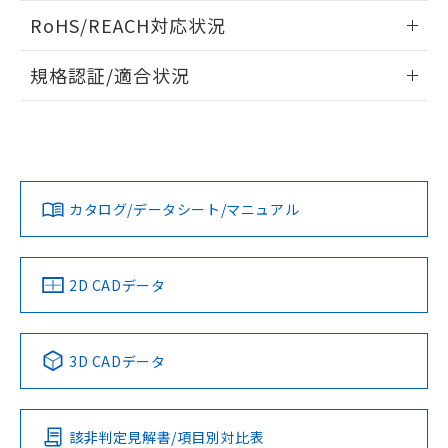
また、RoHS指令のフタル酸エステル類４
ログイン/会員登録いただくと、CADデータをダウンロー
RoHS/REACH対応状況
物質の対応では、対応完了までの期間は出
ドすることができます。
荷製品に未対応品が混在することから備考
情報更新：2026/7/29
欄に対応日を記載しておりました。
規格認証/適合状況
既に当社にて対応品への在庫切替を完了
ログイン/会員登録
EU RoHS
注意事項・凡例
A22NN-MPM-NAA-P111-NNについての規格認証/適合状況に
していることから、特段のことがない限
ついては、「カスタマーサポートセンタ お客様相談室」また
り、2022年1月12日より割愛しておりま
は貴社担当オムロン営業員または販売店にお問い合わせくだ
す。
対応状況
対応予定月
※1
※2
さい。
ダウンロードデータをご利用いただく前に、以下を必ずお読
みください。
カタログ/データシート/マニュアル
対応済み
ソフトウェアの使用条件
お問い合わせ
中国 RoHS
注意事項・凡例
2D CADデータ
中国 RoHS表
※1 ※2
3D CADデータ
Pb
Hg
Cd
Cr(VI)
該非判定見解書/項目別対比表
O
O
O
O