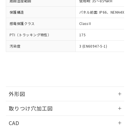
ご相談ください。
周囲湿度範囲
使用時: 35～85%RH
適用除外項目は除く。
ル、化学兵器、生物兵器またはその他
－
在庫なし(最新の在庫状況につ
オムロン制御機器販売店や当社販売拠
フタル酸エステル類の４物質については閾値を超える意
武器並びにこれらの製造装置等に一切
いては、お客様のお取引先、ま
図的な使用がないことを確認しています。
保護構造
パネル前面: IP66、NEMA4X, N
点は「
販売ネットワーク
」をご確認
※2 環境保護使用期限
使用いたしません。
たはお客様担当のオムロン制御
ください。
当社は、貴社製品を第三者に販売する
感電保護クラス
Class II
機器販売店・当社販売員にご確
在庫状況および標準価格結果を当社の
※2 対応予定月
「ｅ」：有害物質（10物質）のすべてが基
場合は、上記1、2および3の内容を当
認ください)
事前の承諾なく第三者に漏洩または開
準値以下であることを示します。
PTI（トラッキング特性）
175
該第三者に通知します。また当社は、
示しないようお願いします。
部品在庫の切り替え状況などにより、予定
「10」：通常の使用状況下において有害物
販売先および販売に係わる関係者が違
マイパーツ機能（部品リスト作成サー
空
受注生産機種、また在庫状況の
汚染度
3 (EN60947-5-1)
月が前後することがあります。
質が外部に漏えいし、環境に深刻な影響を
法に輸出するおそれがある場合は、取
ビス）をご利用いただくには、I-Web
白
情報を公開していない機種
及ぼさない年数を意味します。
り引きをいたしません。
メンバーズにご登録されている必要が
「－」：未確認です。当社販売部門へお問
あります。
い合わせください。
お客様が当ウェブサイト上で当社にご
※3 非含有証明書ダウンロード
登録された部品リストについて、当社
および当社の共同利用者が、当社の製
下記の非含有証明書をダウンロードするこ
品・サービスに関するお客様との取
とができます。
合意する
キャンセル
引・商談に必要な範囲で利用すること
外形図
をご了承ください。
EU RoHS指令（10物質）の非含有証明書
※当社の共同利用者とは、
情報更新：2026/05/21
"個人情報
取りつけ穴加工図
51物質の非含有証明書（当社基準）
の共同利用に関して"
の「1.共同利
※本証明書は発行日時点で非含有を証明す
用者の範囲」に記載されている法人を
情報更新：2026/05/21
るもので、過去に遡って非含有を証明する
CAD
指します。
ものではありません。