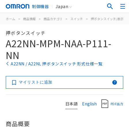
制御機器
Japan
ホーム
>
商品情報
>
商品カテゴリ
>
スイッチ
>
押ボタンスイッチ/表示灯
押ボタンスイッチ
A22NN-MPM-NAA-P111-
NN
A22NN / A22NL 押ボタンスイッチ 形式仕様一覧
マイリストに追加
日本語
English
PDF出力
商品概要