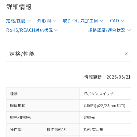
詳細情報
定格/性能
外形図
取りつけ穴加工図
CAD
RoHS/REACH対応状況
規格認証/適合状況
定格/性能
情報更新：2026/05/21
種類
押ボタンスイッチ
胴体形状
丸胴形(φ22/25mm共用)
照光/非照光
非照光
操作部
操作部形状
丸形 突出形