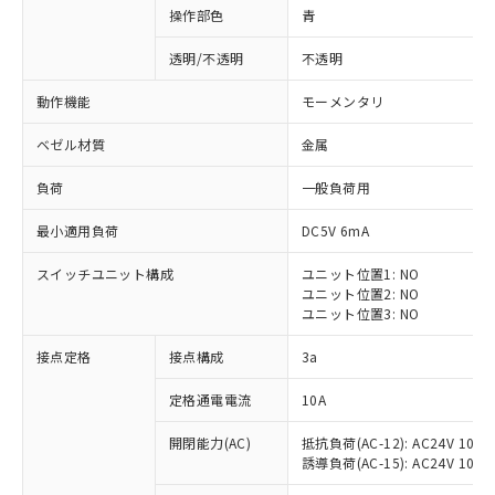
操作部色
青
透明/不透明
不透明
動作機能
モーメンタリ
ベゼル材質
金属
負荷
一般負荷用
最小適用負荷
DC5V 6mA
スイッチユニット構成
ユニット位置1: NO
ユニット位置2: NO
ユニット位置3: NO
※1 対応状況
接点定格
接点構成
3a
対応済み：EU RoHS指令（10物質）の
定格通電電流
10A
非含有に対応した製品が提供可能な商品で
開閉能力(AC)
抵抗負荷(AC-12): AC24V 10A/A
す。
誘導負荷(AC-15): AC24V 10A/AC
対応予定：EU RoHS指令（10物質）の非含
ご利用条件
有に対応した製品に切り替える予定のある