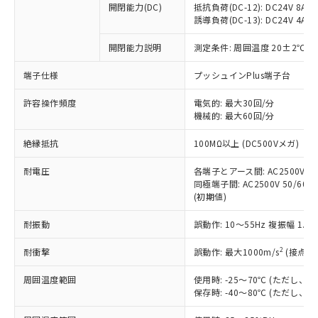
開閉能力(DC)
抵抗負荷(DC-12): DC24V 8A/DC
商品です。
誘導負荷(DC-13): DC24V 4A/DC
対応予定なし：EU RoHS指令（10物質）の
以下の条件をお読みいただき、同意のうえ
非含有に非対応の商品で、対応品を出す予
開閉能力説明
測定条件: 周囲温度 20±2℃、
ご利用ください。
定はありません。
調査・確認中：EU RoHS指令（10物質）の
端子仕様
プッシュインPlus端子台
本サービスは、当社制御機器事業取扱
※1 中国RoHS○×表
非含有の対応状況を調査中または確認中の
商品の当社在庫状況および標準価格
許容操作頻度
商品です。
電気的: 最大30回/分
(税抜)を提供させていただくもので
「○」：最大均質材料含有率が中国RoHSの
機械的: 最大60回/分
非該当品：ライセンス料など無形物で、有
す。
基準値以下であることを示します。
害物質有無と関係のない商品です。
当社制御機器事業取扱商品の中には、
絶縁抵抗
100MΩ以上 (DC500Vメガ)
「×」：最大均質材料含有率が中国RoHSの
仕入先様の事情により、非含有部品として
本サービスの対象外となる商品もある
基準値を超えていることを示します。
いたものが、含有品と判明した場合などや
当社は、これら貴社製品のうち、外国
ことをご了承ください。
耐電圧
各端子とアース間: AC2500V 50/
「－」：未確認です。当社販売部門へお問
むを得ず変更することがあります。
為替および外国貿易法に定める商品
同極端子間: AC2500V 50/60Hz
在庫状況および標準価格照会結果は、
い合わせください。
（以下｢規制貨物等」という）を輸出
(初期値)
記載している更新日時点での社内デー
*EU RoHS指令（10物質）：
または国外への提供する場合は、日本
記
タに基づき作成されるものであり、閲
説明
鉛(Pb) 1000ppm以下、 水銀(Hg) 1000ppm以下、 カド
*中国RoHS10物質の基準値 (GB/T26572)：
耐振動
誤動作: 10～55Hz 複振幅 1.
国政府の輸出許可(または役務取引許
号
覧された時点での実際の在庫および標
ミウム(Cd) 100ppm以下、
Pb(鉛) :1000ppm、 Hg(水銀) : 1000ppm、 Cd(カドミウ
可)を取得するなどの必要な手続きを
六価クロム(Cr(Ⅵ)) 1000ppm以下、ポリ臭化ビフェニル
ム) : 100ppm、
準価格とは異なる場合があることをご
類(PBB) 1000ppm以下、ポリ臭化ジフェニルエーテル類
2
耐衝撃
誤動作: 最大1000m/s
(接点開
Cr(Ⅵ)(六価クロム) : 1000ppm、 PBBs(ポリ臭化ビフェ
とります。
了承ください。
(PBDE) 1000ppm以下、フタル酸ビス(2-エチルヘキシ
○
一定数以上の在庫あり
ニル類) : 1000ppm、 PBDEs(ポリ臭化ジフェニルエーテ
当社は規制貨物を破棄する場合は、完
ル) (DEHP)(別名：DOP) 1000ppm以下、フタル酸ブチ
正式な納期状況および標準価格はお客
ル類) : 1000ppm、
周囲温度範囲
使用時: -25～70℃ (ただし
ルベンジル（BBP） 1000ppm以下、フタル酸ジブチル
全に破砕するなど、違法に輸出されな
DBP(フタル酸ジブチル) : 1000ppm、 DIBP(フタル酸ジ
様のお取引先、またはお客様担当のオ
保存時: -40～80℃ (ただし
（DBP） 1000ppm以下、フタル酸ジイソブチル
イソブチル) : 1000ppm、 BBP(フタル酸ブチルベンジ
△
一定数には満たないが在庫あり
いよう必要な手段を講じます。
ムロン制御機器販売店・当社販売員に
(DIBP) 1000ppm以下
ル) : 1000ppm、
当社は貴社製品を、核兵器、ミサイ
但し、RoHS指令で産業用監視および制御機器に対する
DEHP(フタル酸ビス(2-エチルヘキシル)) : 1000ppm