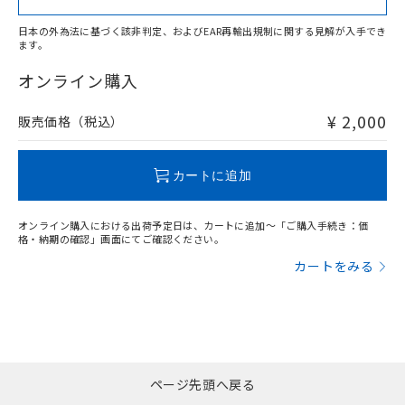
日本の外為法に基づく該非判定、およびEAR再輸出規制に関する見解が入手でき
ます。
"対応済み"や非含有の記載がされた商品であっても、流通
在庫等で未対応品が混在する可能性があります。
オンライン購入
非含有品が必要な際は、弊社営業部門もしくは販売店へお
問い合わせください。
¥ 2,000
販売価格（税込）
この製品のRoHS/REACH対応状況ページへ
カートに追加
オンライン購入における出荷予定日は、カートに追加～「ご購入手続き：価
格・納期の確認」画面にてご確認ください。
カートをみる
ページ先頭へ戻る