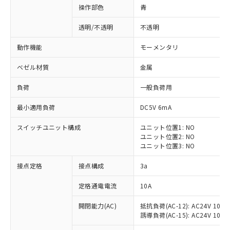
操作部色
青
透明/不透明
不透明
動作機能
モーメンタリ
ベゼル材質
金属
負荷
一般負荷用
最小適用負荷
DC5V 6mA
スイッチユニット構成
ユニット位置1: NO
ユニット位置2: NO
ユニット位置3: NO
※1 対応状況
接点定格
接点構成
3a
対応済み：EU RoHS指令（10物質）の
定格通電電流
10A
非含有に対応した製品が提供可能な商品で
開閉能力(AC)
抵抗負荷(AC-12): AC24V 10A/A
す。
誘導負荷(AC-15): AC24V 10A/AC
対応予定：EU RoHS指令（10物質）の非含
ご利用条件
有に対応した製品に切り替える予定のある