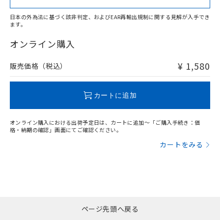
日本の外為法に基づく該非判定、およびEAR再輸出規制に関する見解が入手でき
ます。
"対応済み"や非含有の記載がされた商品であっても、流通
在庫等で未対応品が混在する可能性があります。
オンライン購入
非含有品が必要な際は、弊社営業部門もしくは販売店へお
問い合わせください。
¥ 1,580
販売価格（税込）
この製品のRoHS/REACH対応状況ページへ
カートに追加
オンライン購入における出荷予定日は、カートに追加～「ご購入手続き：価
格・納期の確認」画面にてご確認ください。
カートをみる
ページ先頭へ戻る