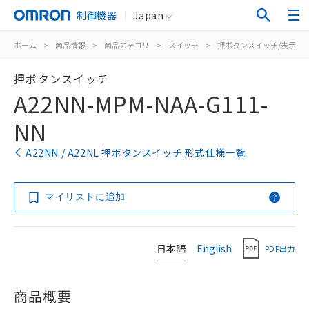
制御機器
Japan
ホーム
>
商品情報
>
商品カテゴリ
>
スイッチ
>
押ボタンスイッチ/表示灯
押ボタンスイッチ
A22NN-MPM-NAA-G111-
NN
A22NN / A22NL 押ボタンスイッチ 形式仕様一覧
マイリストに追加
日本語
English
PDF出力
商品概要