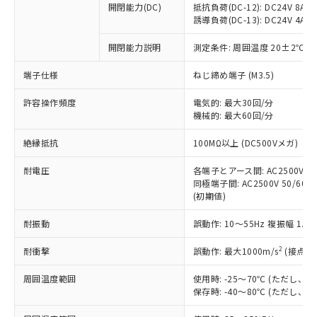
開閉能力(DC)
抵抗負荷(DC-12): DC24V 8A/DC
商品です。
誘導負荷(DC-13): DC24V 4A/DC
対応予定なし：EU RoHS指令（10物質）の
以下の条件をお読みいただき、同意のうえ
非含有に非対応の商品で、対応品を出す予
開閉能力説明
測定条件: 周囲温度 20±2℃、
ご利用ください。
定はありません。
調査・確認中：EU RoHS指令（10物質）の
端子仕様
ねじ締め端子 (M3.5)
本サービスは、当社制御機器事業取扱
※1 中国RoHS○×表
非含有の対応状況を調査中または確認中の
商品の当社在庫状況および標準価格
許容操作頻度
商品です。
電気的: 最大30回/分
(税抜)を提供させていただくもので
「○」：最大均質材料含有率が中国RoHSの
機械的: 最大60回/分
非該当品：ライセンス料など無形物で、有
す。
基準値以下であることを示します。
害物質有無と関係のない商品です。
当社制御機器事業取扱商品の中には、
絶縁抵抗
100MΩ以上 (DC500Vメガ)
「×」：最大均質材料含有率が中国RoHSの
仕入先様の事情により、非含有部品として
本サービスの対象外となる商品もある
基準値を超えていることを示します。
いたものが、含有品と判明した場合などや
当社は、これら貴社製品のうち、外国
ことをご了承ください。
耐電圧
各端子とアース間: AC2500V 50/
「－」：未確認です。当社販売部門へお問
むを得ず変更することがあります。
為替および外国貿易法に定める商品
同極端子間: AC2500V 50/60Hz
在庫状況および標準価格照会結果は、
い合わせください。
（以下｢規制貨物等」という）を輸出
(初期値)
記載している更新日時点での社内デー
*EU RoHS指令（10物質）：
または国外への提供する場合は、日本
記
タに基づき作成されるものであり、閲
説明
鉛(Pb) 1000ppm以下、 水銀(Hg) 1000ppm以下、 カド
*中国RoHS10物質の基準値 (GB/T26572)：
耐振動
誤動作: 10～55Hz 複振幅 1.
国政府の輸出許可(または役務取引許
号
覧された時点での実際の在庫および標
ミウム(Cd) 100ppm以下、
Pb(鉛) :1000ppm、 Hg(水銀) : 1000ppm、 Cd(カドミウ
可)を取得するなどの必要な手続きを
六価クロム(Cr(Ⅵ)) 1000ppm以下、ポリ臭化ビフェニル
ム) : 100ppm、
準価格とは異なる場合があることをご
類(PBB) 1000ppm以下、ポリ臭化ジフェニルエーテル類
2
耐衝撃
誤動作: 最大1000m/s
(接点開
Cr(Ⅵ)(六価クロム) : 1000ppm、 PBBs(ポリ臭化ビフェ
とります。
了承ください。
(PBDE) 1000ppm以下、フタル酸ビス(2-エチルヘキシ
○
一定数以上の在庫あり
ニル類) : 1000ppm、 PBDEs(ポリ臭化ジフェニルエーテ
当社は規制貨物を破棄する場合は、完
ル) (DEHP)(別名：DOP) 1000ppm以下、フタル酸ブチ
正式な納期状況および標準価格はお客
ル類) : 1000ppm、
周囲温度範囲
使用時: -25～70℃ (ただし
ルベンジル（BBP） 1000ppm以下、フタル酸ジブチル
全に破砕するなど、違法に輸出されな
DBP(フタル酸ジブチル) : 1000ppm、 DIBP(フタル酸ジ
様のお取引先、またはお客様担当のオ
保存時: -40～80℃ (ただし
（DBP） 1000ppm以下、フタル酸ジイソブチル
イソブチル) : 1000ppm、 BBP(フタル酸ブチルベンジ
△
一定数には満たないが在庫あり
いよう必要な手段を講じます。
ムロン制御機器販売店・当社販売員に
(DIBP) 1000ppm以下
ル) : 1000ppm、
当社は貴社製品を、核兵器、ミサイ
但し、RoHS指令で産業用監視および制御機器に対する
DEHP(フタル酸ビス(2-エチルヘキシル)) : 1000ppm