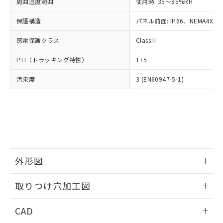
ご相談ください。
周囲湿度範囲
使用時: 35～85%RH
適用除外項目は除く。
ル、化学兵器、生物兵器またはその他
－
在庫なし(最新の在庫状況につ
オムロン制御機器販売店や当社販売拠
フタル酸エステル類の４物質については閾値を超える意
武器並びにこれらの製造装置等に一切
いては、お客様のお取引先、ま
図的な使用がないことを確認しています。
保護構造
パネル前面: IP66、NEMA4X, N
点は「
販売ネットワーク
」をご確認
※2 環境保護使用期限
使用いたしません。
たはお客様担当のオムロン制御
ください。
当社は、貴社製品を第三者に販売する
感電保護クラス
Class II
機器販売店・当社販売員にご確
在庫状況および標準価格結果を当社の
※2 対応予定月
「ｅ」：有害物質（10物質）のすべてが基
場合は、上記1、2および3の内容を当
認ください)
事前の承諾なく第三者に漏洩または開
準値以下であることを示します。
PTI（トラッキング特性）
175
該第三者に通知します。また当社は、
示しないようお願いします。
部品在庫の切り替え状況などにより、予定
「10」：通常の使用状況下において有害物
販売先および販売に係わる関係者が違
マイパーツ機能（部品リスト作成サー
空
受注生産機種、また在庫状況の
汚染度
3 (EN60947-5-1)
月が前後することがあります。
質が外部に漏えいし、環境に深刻な影響を
法に輸出するおそれがある場合は、取
ビス）をご利用いただくには、I-Web
白
情報を公開していない機種
及ぼさない年数を意味します。
り引きをいたしません。
メンバーズにご登録されている必要が
「－」：未確認です。当社販売部門へお問
あります。
い合わせください。
お客様が当ウェブサイト上で当社にご
※3 非含有証明書ダウンロード
登録された部品リストについて、当社
および当社の共同利用者が、当社の製
下記の非含有証明書をダウンロードするこ
品・サービスに関するお客様との取
とができます。
合意する
キャンセル
引・商談に必要な範囲で利用すること
外形図
をご了承ください。
EU RoHS指令（10物質）の非含有証明書
※当社の共同利用者とは、
情報更新：2026/05/21
"個人情報
取りつけ穴加工図
51物質の非含有証明書（当社基準）
の共同利用に関して"
の「1.共同利
※本証明書は発行日時点で非含有を証明す
用者の範囲」に記載されている法人を
情報更新：2026/05/21
るもので、過去に遡って非含有を証明する
CAD
指します。
ものではありません。