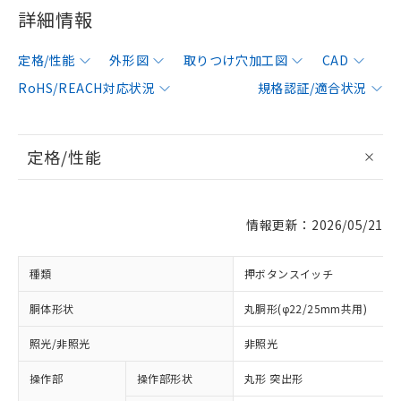
詳細情報
定格/性能
外形図
取りつけ穴加工図
CAD
RoHS/REACH対応状況
規格認証/適合状況
定格/性能
情報更新：2026/05/21
種類
押ボタンスイッチ
胴体形状
丸胴形(φ22/25mm共用)
照光/非照光
非照光
操作部
操作部形状
丸形 突出形