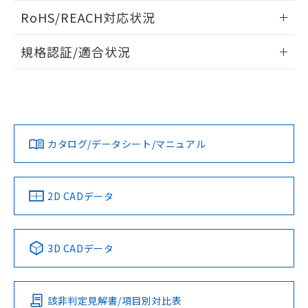
また、RoHS指令のフタル酸エステル類４
ログイン/会員登録いただくと、CADデータをダウンロー
RoHS/REACH対応状況
物質の対応では、対応完了までの期間は出
ドすることができます。
荷製品に未対応品が混在することから備考
情報更新：2026/7/29
欄に対応日を記載しておりました。
規格認証/適合状況
既に当社にて対応品への在庫切替を完了
ログイン/会員登録
EU RoHS
注意事項・凡例
していることから、特段のことがない限
UL認証
CSA認証
CEマーキング
り、2022年1月12日より割愛しておりま
す。
Yes
Yes
Yes
対応状況
対応予定月
※1
※2
ダウンロードデータをご利用いただく前に、以下を必ずお読
みください。
カタログ/データシート/マニュアル
対応済み
ソフトウェアの使用条件
LR型式承認
DNV型式承認
BV型式承認
KR型式承
（イギリス
（ノルウェー
（フランス
（韓国
船舶規格）
船舶規格）
船舶規格）
船舶規格
中国 RoHS
注意事項・凡例
2D CADデータ
No
No
No
No
中国 RoHS表
※1 ※2
3D CADデータ
この製品の規格認証/適合状況ページへ
Pb
Hg
Cd
Cr(VI)
その他の認証はこちらのページからご検索ください
該非判定見解書/項目別対比表
O
O
O
O