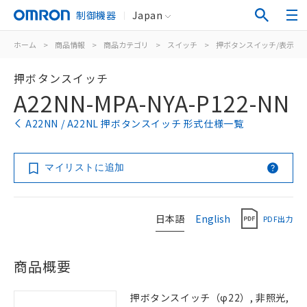
制御機器
Japan
ホーム
>
商品情報
>
商品カテゴリ
>
スイッチ
>
押ボタンスイッチ/表示灯
押ボタンスイッチ
A22NN-MPA-NYA-P122-NN
A22NN / A22NL 押ボタンスイッチ 形式仕様一覧
マイリストに追加
日本語
English
PDF出力
商品概要
押ボタンスイッチ（φ22）, 非照光,