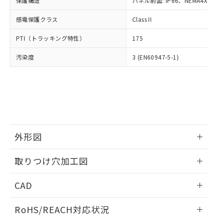
保護構造
パネル前面: IP66、NEMA4X, N
オムロン制御機器販売店や当社販売拠
フタル酸エステル類の４物質については閾値を超える意
武器並びにこれらの製造装置等に一切
いては、お客様のお取引先、ま
図的な使用がないことを確認しています。
点は「
販売ネットワーク
」をご確認
※2 環境保護使用期限
使用いたしません。
感電保護クラス
Class II
たはお客様担当のオムロン制御
ください。
当社は、貴社製品を第三者に販売する
機器販売店・当社販売員にご確
在庫状況および標準価格結果を当社の
※2 対応予定月
「ｅ」：有害物質（10物質）のすべてが基
PTI（トラッキング特性）
175
場合は、上記1、2および3の内容を当
認ください)
事前の承諾なく第三者に漏洩または開
準値以下であることを示します。
該第三者に通知します。また当社は、
示しないようお願いします。
汚染度
3 (EN60947-5-1)
部品在庫の切り替え状況などにより、予定
「10」：通常の使用状況下において有害物
販売先および販売に係わる関係者が違
マイパーツ機能（部品リスト作成サー
空
受注生産機種、また在庫状況の
月が前後することがあります。
質が外部に漏えいし、環境に深刻な影響を
法に輸出するおそれがある場合は、取
ビス）をご利用いただくには、I-Web
白
情報を公開していない機種
及ぼさない年数を意味します。
り引きをいたしません。
メンバーズにご登録されている必要が
「－」：未確認です。当社販売部門へお問
あります。
い合わせください。
お客様が当ウェブサイト上で当社にご
※3 非含有証明書ダウンロード
登録された部品リストについて、当社
および当社の共同利用者が、当社の製
下記の非含有証明書をダウンロードするこ
品・サービスに関するお客様との取
外形図
とができます。
合意する
キャンセル
引・商談に必要な範囲で利用すること
をご了承ください。
情報更新：2026/05/21
取りつけ穴加工図
EU RoHS指令（10物質）の非含有証明書
※当社の共同利用者とは、
"個人情報
51物質の非含有証明書（当社基準）
の共同利用に関して"
の「1.共同利
情報更新：2026/05/21
※本証明書は発行日時点で非含有を証明す
CAD
用者の範囲」に記載されている法人を
るもので、過去に遡って非含有を証明する
指します。
ものではありません。
ログイン/会員登録いただくと、CADデータをダウンロー
RoHS/REACH対応状況
また、RoHS指令のフタル酸エステル類４
ドすることができます。