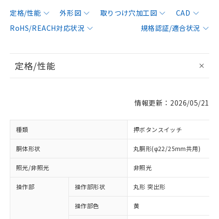
定格/性能
外形図
取りつけ穴加工図
CAD
RoHS/REACH対応状況
規格認証/適合状況
定格/性能
情報更新：2026/05/21
種類
押ボタンスイッチ
胴体形状
丸胴形(φ22/25mm共用)
照光/非照光
非照光
操作部
操作部形状
丸形 突出形
操作部色
黄