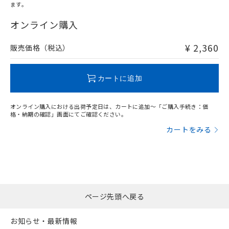
ます。
"対応済み"や非含有の記載がされた商品であっても、流通
在庫等で未対応品が混在する可能性があります。
オンライン購入
非含有品が必要な際は、弊社営業部門もしくは販売店へお
問い合わせください。
¥ 2,360
販売価格（税込）
この製品のRoHS/REACH対応状況ページへ
カートに追加
オンライン購入における出荷予定日は、カートに追加～「ご購入手続き：価
格・納期の確認」画面にてご確認ください。
カートをみる
ページ先頭へ戻る
お知らせ・最新情報