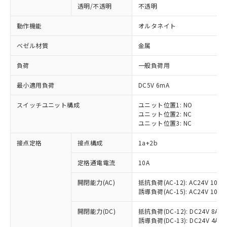
透明/不透明
不透明
動作機能
オルタネイト
ベゼル材質
金属
負荷
一般負荷用
最小適用負荷
DC5V 6mA
スイッチユニット構成
ユニット位置1: NO
ユニット位置2: NC
ユニット位置3: NC
接点定格
接点構成
1a+2b
※1 対応状況
定格通電電流
10A
対応済み：EU RoHS指令（10物質）の
開閉能力(AC)
抵抗負荷(AC-12): AC24V 10A/A
非含有に対応した製品が提供可能な商品で
誘導負荷(AC-15): AC24V 10A/AC
す。
対応予定：EU RoHS指令（10物質）の非含
開閉能力(DC)
抵抗負荷(DC-12): DC24V 8A/DC
ご利用条件
有に対応した製品に切り替える予定のある
誘導負荷(DC-13): DC24V 4A/DC
商品です。