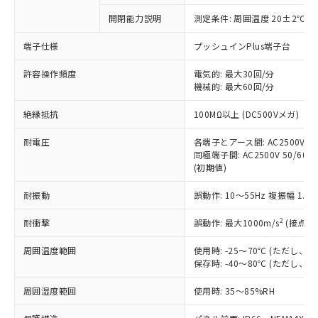
対応予定なし：EU RoHS指令（10物質）の
開閉能力説明
測定条件: 周囲温度 20±2℃、
以下の条件をお読みいただき、同意のうえ
非含有に非対応の商品で、対応品を出す予
ご利用ください。
定はありません。
端子仕様
プッシュインPlus端子台
調査・確認中：EU RoHS指令（10物質）の
本サービスは、当社制御機器事業取扱
※1 中国RoHS○×表
非含有の対応状況を調査中または確認中の
許容操作頻度
電気的: 最大30回/分
商品の当社在庫状況および標準価格
機械的: 最大60回/分
商品です。
(税抜)を提供させていただくもので
「○」：最大均質材料含有率が中国RoHSの
非該当品：ライセンス料など無形物で、有
す。
絶縁抵抗
100MΩ以上 (DC500Vメガ)
基準値以下であることを示します。
害物質有無と関係のない商品です。
当社制御機器事業取扱商品の中には、
「×」：最大均質材料含有率が中国RoHSの
仕入先様の事情により、非含有部品として
本サービスの対象外となる商品もある
耐電圧
各端子とアース間: AC2500V 50/
基準値を超えていることを示します。
いたものが、含有品と判明した場合などや
当社は、これら貴社製品のうち、外国
同極端子間: AC2500V 50/60Hz
ことをご了承ください。
「－」：未確認です。当社販売部門へお問
むを得ず変更することがあります。
為替および外国貿易法に定める商品
(初期値)
在庫状況および標準価格照会結果は、
い合わせください。
（以下｢規制貨物等」という）を輸出
記載している更新日時点での社内デー
*EU RoHS指令（10物質）：
耐振動
誤動作: 10～55Hz 複振幅 1.
または国外への提供する場合は、日本
記
タに基づき作成されるものであり、閲
説明
鉛(Pb) 1000ppm以下、 水銀(Hg) 1000ppm以下、 カド
*中国RoHS10物質の基準値 (GB/T26572)：
国政府の輸出許可(または役務取引許
号
覧された時点での実際の在庫および標
ミウム(Cd) 100ppm以下、
Pb(鉛) :1000ppm、 Hg(水銀) : 1000ppm、 Cd(カドミウ
2
耐衝撃
誤動作: 最大1000m/s
(接点開
可)を取得するなどの必要な手続きを
六価クロム(Cr(Ⅵ)) 1000ppm以下、ポリ臭化ビフェニル
ム) : 100ppm、
準価格とは異なる場合があることをご
類(PBB) 1000ppm以下、ポリ臭化ジフェニルエーテル類
Cr(Ⅵ)(六価クロム) : 1000ppm、 PBBs(ポリ臭化ビフェ
とります。
了承ください。
(PBDE) 1000ppm以下、フタル酸ビス(2-エチルヘキシ
○
一定数以上の在庫あり
ニル類) : 1000ppm、 PBDEs(ポリ臭化ジフェニルエーテ
周囲温度範囲
使用時: -25～70℃ (ただし
当社は規制貨物を破棄する場合は、完
ル) (DEHP)(別名：DOP) 1000ppm以下、フタル酸ブチ
正式な納期状況および標準価格はお客
ル類) : 1000ppm、
保存時: -40～80℃ (ただし
ルベンジル（BBP） 1000ppm以下、フタル酸ジブチル
全に破砕するなど、違法に輸出されな
DBP(フタル酸ジブチル) : 1000ppm、 DIBP(フタル酸ジ
様のお取引先、またはお客様担当のオ
（DBP） 1000ppm以下、フタル酸ジイソブチル
イソブチル) : 1000ppm、 BBP(フタル酸ブチルベンジ
△
一定数には満たないが在庫あり
いよう必要な手段を講じます。
ムロン制御機器販売店・当社販売員に
(DIBP) 1000ppm以下
周囲湿度範囲
使用時: 35～85%RH
ル) : 1000ppm、
当社は貴社製品を、核兵器、ミサイ
但し、RoHS指令で産業用監視および制御機器に対する
DEHP(フタル酸ビス(2-エチルヘキシル)) : 1000ppm
ご相談ください。
適用除外項目は除く。
ル、化学兵器、生物兵器またはその他
－
在庫なし(最新の在庫状況につ