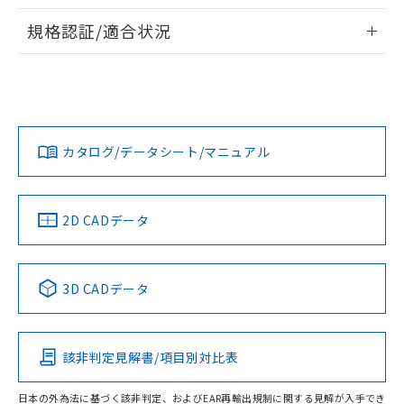
物質の対応では、対応完了までの期間は出
情報更新：2026/7/29
荷製品に未対応品が混在することから備考
規格認証/適合状況
欄に対応日を記載しておりました。
ログイン/会員登録
EU RoHS
注意事項・凡例
A22NN-MPA-NYA-P122-NNについての規格認証/適合状況に
既に当社にて対応品への在庫切替を完了
ついては、「カスタマーサポートセンタ お客様相談室」また
していることから、特段のことがない限
は貴社担当オムロン営業員または販売店にお問い合わせくだ
り、2022年1月12日より割愛しておりま
対応状況
対応予定月
※1
※2
さい。
す。
ダウンロードデータをご利用いただく前に、以下を必ずお読
みください。
カタログ/データシート/マニュアル
対応済み
ソフトウェアの使用条件
お問い合わせ
中国 RoHS
注意事項・凡例
2D CADデータ
中国 RoHS表
※1 ※2
3D CADデータ
Pb
Hg
Cd
Cr(VI)
該非判定見解書/項目別対比表
O
O
O
O
日本の外為法に基づく該非判定、およびEAR再輸出規制に関する見解が入手でき