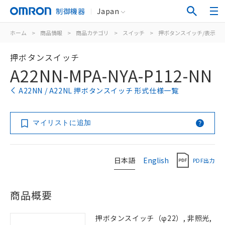
制御機器
Japan
ホーム
>
商品情報
>
商品カテゴリ
>
スイッチ
>
押ボタンスイッチ/表示灯
押ボタンスイッチ
A22NN-MPA-NYA-P112-NN
A22NN / A22NL 押ボタンスイッチ 形式仕様一覧
マイリストに追加
日本語
English
PDF出力
商品概要
押ボタンスイッチ（φ22）, 非照光,