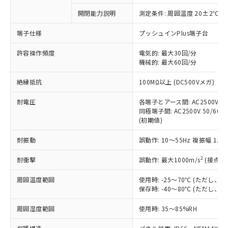
対応予定なし：EU RoHS指令（10物質）の
開閉能力説明
測定条件: 周囲温度 20±2℃、
以下の条件をお読みいただき、同意のうえ
非含有に非対応の商品で、対応品を出す予
ご利用ください。
定はありません。
端子仕様
プッシュインPlus端子台
調査・確認中：EU RoHS指令（10物質）の
本サービスは、当社制御機器事業取扱
※1 中国RoHS○×表
非含有の対応状況を調査中または確認中の
許容操作頻度
電気的: 最大30回/分
商品の当社在庫状況および標準価格
機械的: 最大60回/分
商品です。
(税抜)を提供させていただくもので
「○」：最大均質材料含有率が中国RoHSの
非該当品：ライセンス料など無形物で、有
す。
絶縁抵抗
100MΩ以上 (DC500Vメガ)
基準値以下であることを示します。
害物質有無と関係のない商品です。
当社制御機器事業取扱商品の中には、
「×」：最大均質材料含有率が中国RoHSの
仕入先様の事情により、非含有部品として
本サービスの対象外となる商品もある
耐電圧
各端子とアース間: AC2500V 50/
基準値を超えていることを示します。
いたものが、含有品と判明した場合などや
当社は、これら貴社製品のうち、外国
同極端子間: AC2500V 50/60Hz
ことをご了承ください。
「－」：未確認です。当社販売部門へお問
むを得ず変更することがあります。
為替および外国貿易法に定める商品
(初期値)
在庫状況および標準価格照会結果は、
い合わせください。
（以下｢規制貨物等」という）を輸出
記載している更新日時点での社内デー
*EU RoHS指令（10物質）：
耐振動
誤動作: 10～55Hz 複振幅 1.
または国外への提供する場合は、日本
記
タに基づき作成されるものであり、閲
説明
鉛(Pb) 1000ppm以下、 水銀(Hg) 1000ppm以下、 カド
*中国RoHS10物質の基準値 (GB/T26572)：
国政府の輸出許可(または役務取引許
号
覧された時点での実際の在庫および標
ミウム(Cd) 100ppm以下、
Pb(鉛) :1000ppm、 Hg(水銀) : 1000ppm、 Cd(カドミウ
2
耐衝撃
誤動作: 最大1000m/s
(接点開
可)を取得するなどの必要な手続きを
六価クロム(Cr(Ⅵ)) 1000ppm以下、ポリ臭化ビフェニル
ム) : 100ppm、
準価格とは異なる場合があることをご
類(PBB) 1000ppm以下、ポリ臭化ジフェニルエーテル類
Cr(Ⅵ)(六価クロム) : 1000ppm、 PBBs(ポリ臭化ビフェ
とります。
了承ください。
(PBDE) 1000ppm以下、フタル酸ビス(2-エチルヘキシ
○
一定数以上の在庫あり
ニル類) : 1000ppm、 PBDEs(ポリ臭化ジフェニルエーテ
周囲温度範囲
使用時: -25～70℃ (ただし
当社は規制貨物を破棄する場合は、完
ル) (DEHP)(別名：DOP) 1000ppm以下、フタル酸ブチ
正式な納期状況および標準価格はお客
ル類) : 1000ppm、
保存時: -40～80℃ (ただし
ルベンジル（BBP） 1000ppm以下、フタル酸ジブチル
全に破砕するなど、違法に輸出されな
DBP(フタル酸ジブチル) : 1000ppm、 DIBP(フタル酸ジ
様のお取引先、またはお客様担当のオ
（DBP） 1000ppm以下、フタル酸ジイソブチル
イソブチル) : 1000ppm、 BBP(フタル酸ブチルベンジ
△
一定数には満たないが在庫あり
いよう必要な手段を講じます。
ムロン制御機器販売店・当社販売員に
(DIBP) 1000ppm以下
周囲湿度範囲
使用時: 35～85%RH
ル) : 1000ppm、
当社は貴社製品を、核兵器、ミサイ
但し、RoHS指令で産業用監視および制御機器に対する
DEHP(フタル酸ビス(2-エチルヘキシル)) : 1000ppm
ご相談ください。
適用除外項目は除く。
ル、化学兵器、生物兵器またはその他
－
在庫なし(最新の在庫状況につ