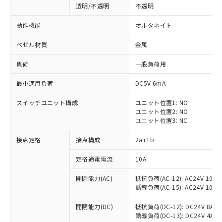
透明/不透明
不透明
動作機能
オルタネイト
ベゼル材質
金属
負荷
一般負荷用
最小適用負荷
DC5V 6mA
スイッチユニット構成
ユニット位置1: NO
ユニット位置2: NO
ユニット位置3: NC
接点定格
接点構成
2a+1b
※1 対応状況
定格通電電流
10A
対応済み：EU RoHS指令（10物質）の
開閉能力(AC)
抵抗負荷(AC-12): AC24V 10A/A
非含有に対応した製品が提供可能な商品で
誘導負荷(AC-15): AC24V 10A/AC
す。
対応予定：EU RoHS指令（10物質）の非含
開閉能力(DC)
抵抗負荷(DC-12): DC24V 8A/DC
ご利用条件
有に対応した製品に切り替える予定のある
誘導負荷(DC-13): DC24V 4A/DC
商品です。