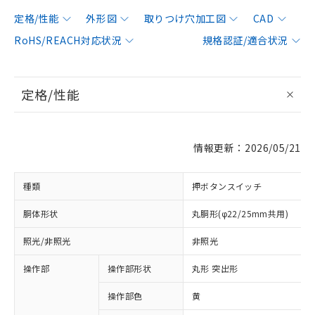
定格/性能
外形図
取りつけ穴加工図
CAD
RoHS/REACH対応状況
規格認証/適合状況
定格/性能
情報更新：2026/05/21
種類
押ボタンスイッチ
胴体形状
丸胴形(φ22/25mm共用)
照光/非照光
非照光
操作部
操作部形状
丸形 突出形
操作部色
黄