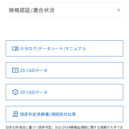
物質の対応では、対応完了までの期間は出
情報更新：2026/7/29
荷製品に未対応品が混在することから備考
規格認証/適合状況
欄に対応日を記載しておりました。
ログイン/会員登録
EU RoHS
注意事項・凡例
A22NN-MPA-NYA-P112-NNについての規格認証/適合状況に
既に当社にて対応品への在庫切替を完了
ついては、「カスタマーサポートセンタ お客様相談室」また
していることから、特段のことがない限
は貴社担当オムロン営業員または販売店にお問い合わせくだ
り、2022年1月12日より割愛しておりま
対応状況
対応予定月
※1
※2
さい。
す。
ダウンロードデータをご利用いただく前に、以下を必ずお読
みください。
カタログ/データシート/マニュアル
対応済み
ソフトウェアの使用条件
お問い合わせ
中国 RoHS
注意事項・凡例
2D CADデータ
中国 RoHS表
※1 ※2
3D CADデータ
Pb
Hg
Cd
Cr(VI)
該非判定見解書/項目別対比表
O
O
O
O
日本の外為法に基づく該非判定、およびEAR再輸出規制に関する見解が入手でき