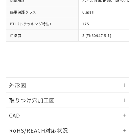
保護構造
パネル前面: IP66、NEMA4X, N
オムロン制御機器販売店や当社販売拠
フタル酸エステル類の４物質については閾値を超える意
武器並びにこれらの製造装置等に一切
いては、お客様のお取引先、ま
図的な使用がないことを確認しています。
点は「
販売ネットワーク
」をご確認
※2 環境保護使用期限
使用いたしません。
感電保護クラス
Class II
たはお客様担当のオムロン制御
ください。
当社は、貴社製品を第三者に販売する
機器販売店・当社販売員にご確
在庫状況および標準価格結果を当社の
※2 対応予定月
「ｅ」：有害物質（10物質）のすべてが基
PTI（トラッキング特性）
175
場合は、上記1、2および3の内容を当
認ください)
事前の承諾なく第三者に漏洩または開
準値以下であることを示します。
該第三者に通知します。また当社は、
示しないようお願いします。
汚染度
3 (EN60947-5-1)
部品在庫の切り替え状況などにより、予定
「10」：通常の使用状況下において有害物
販売先および販売に係わる関係者が違
マイパーツ機能（部品リスト作成サー
空
受注生産機種、また在庫状況の
月が前後することがあります。
質が外部に漏えいし、環境に深刻な影響を
法に輸出するおそれがある場合は、取
ビス）をご利用いただくには、I-Web
白
情報を公開していない機種
及ぼさない年数を意味します。
り引きをいたしません。
メンバーズにご登録されている必要が
「－」：未確認です。当社販売部門へお問
あります。
い合わせください。
お客様が当ウェブサイト上で当社にご
※3 非含有証明書ダウンロード
登録された部品リストについて、当社
および当社の共同利用者が、当社の製
下記の非含有証明書をダウンロードするこ
品・サービスに関するお客様との取
外形図
とができます。
合意する
キャンセル
引・商談に必要な範囲で利用すること
をご了承ください。
情報更新：2026/05/21
取りつけ穴加工図
EU RoHS指令（10物質）の非含有証明書
※当社の共同利用者とは、
"個人情報
51物質の非含有証明書（当社基準）
の共同利用に関して"
の「1.共同利
情報更新：2026/05/21
※本証明書は発行日時点で非含有を証明す
CAD
用者の範囲」に記載されている法人を
るもので、過去に遡って非含有を証明する
指します。
ものではありません。
ログイン/会員登録いただくと、CADデータをダウンロー
RoHS/REACH対応状況
また、RoHS指令のフタル酸エステル類４
ドすることができます。