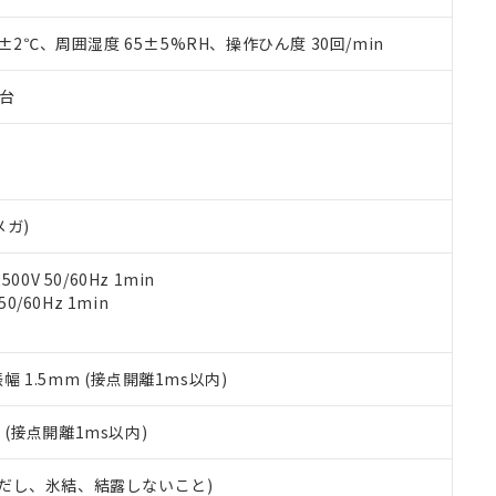
上の在庫あり
 1000ppm、 DIBP(フタル酸ジイソブチル) : 1000ppm、 BBP(フタル酸ブチルベンジル) :
品を、核兵器、ミサイル、化学兵器、生物兵器またはその他武器並
チルヘキシル)) : 1000ppm
況および標準価格はお客様のお取引先、またはお客様担当のオムロ
用いたしません。
0±2℃、周囲湿度 65±5%RH、操作ひん度 30回/min
ご相談ください。
は満たないが在庫あり
製品を第三者に販売する場合は、上記1、2および3の内容を当該第
機器販売店や当社販売拠点は「
販売ネットワーク
」をご確認くだ
販売先および販売に係わる関係者が違法に輸出するおそれがある場
用期限
子台
び標準価格結果を当社の事前の承諾なく第三者に漏洩または開示し
え状況などにより、予定月が前後することがあります。
(最新の在庫状況については、お客様のお取引先、またはお客様担当
（10物質）のすべてが基準値以下であることを示します。
店・当社販売員にご確認ください)
能（部品リスト作成サービス）をご利用いただくには、I-Webメン
使用状況下において有害物質が外部に漏えいし、環境に深刻な影響を
あります。
機種、また在庫状況の情報を公開していない機種
ェブサイト上で当社にご登録された部品リストについて、当社およ
書ダウンロード
す。当社販売部門へお問い合わせください。
品・サービスに関するお客様との取引・商談に必要な範囲で利用す
メガ)
合意する
キャンセル
書をダウンロードすることができます。
利用者とは、
"個人情報の共同利用に関して"
の「1.共同利用者の
0V 50/60Hz 1min
します。
10物質）の非含有証明書
0/60Hz 1min
明書（当社基準）
日時点で非含有を証明するもので、過去に遡って非含有を証明するも
令のフタル酸エステル類４物質の対応では、対応完了までの期間は出
振幅 1.5mm (接点開離1ms以内)
備考欄に対応日を記載しておりました。
品への在庫切替を完了していることから、特段のことがない限り、20
2
(接点開離1ms以内)
す。
 (ただし、氷結、結露しないこと)