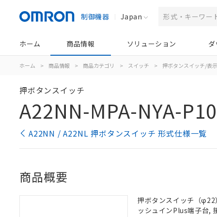
制御機器
Japan
ホーム
商品情報
ソリューション
ダ
ホーム
>
商品情報
>
商品カテゴリ
>
スイッチ
>
押ボタンスイッチ/表
押ボタンスイッチ
A22NN-MPA-NYA-P1
A22NN / A22NL 押ボタンスイッチ 形式仕様一覧
商品概要
押ボタンスイッチ（φ22）,
ッシュインPlus端子台, 接