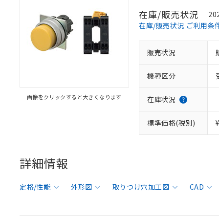
在庫/販売状況
20
在庫/販売状況 ご利用条
販売状況
機種区分
画像をクリックすると大きくなります
在庫状況
標準価格(税別)
詳細情報
定格/性能
外形図
取りつけ穴加工図
CAD