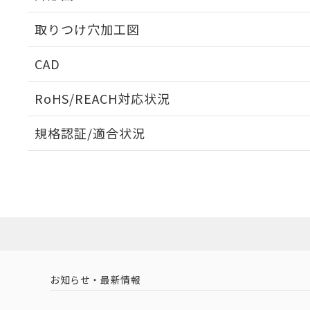
取りつけ穴加工図
CAD
ログイン/会員登録いただくと、CADデータをダウンロ
RoHS/REACH対応状況
規格認証/適合状況
EU RoHS
注意事項・凡例
A22NN-MPA-NYA-P101-NNについての規格認証/適
業員または販売店にお問い合わせください。
ダウンロードデータをご利用いただく前に、以下を必ずお読
対応状況
対応予定月
※1
※2
ソフトウェアの使用条件
対応済み
お知らせ・最新情報
中国 RoHS
注意事項・凡例