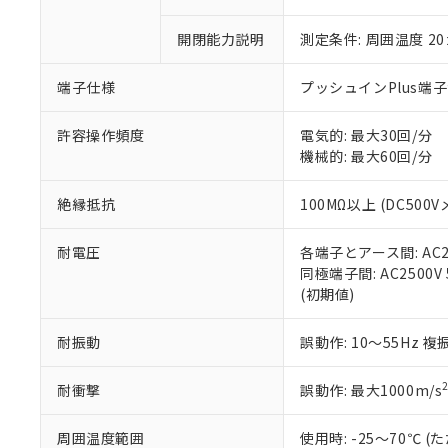
○
一定数以
DBP(フタル酸ジブチル) :
い。
当社は貴社製
DEHP(フタル酸ビス(2-エ
正式な納期状
置等に一切使
開閉能力説明
測定条件: 周囲温度 2
当社販売員に
※2 対応予定月
△
一定数に
当社は、貴社
オムロン制御
また当社は、
※2 環境保護使
端子仕様
プッシュインPlus端
在庫状況およ
部品在庫の切り替
たしません。
－
在庫なし
す。
「ｅ」：有害物質
機器販売
許容操作頻度
電気的: 最大30回/分
マイパーツ機
「10」：通常の
機械的: 最大60回/分
ている必要が
味します。
空
受注生産
お客様が当ウ
※3 非含有証明
「－」：未確認で
白
が、当社の製
絶縁抵抗
100MΩ以上 (DC500V
さい。
下記の非含有証明
※当社の共同
耐電圧
各端子とアース間: AC250
いる法人を指
EU RoHS指令（
同極端子間: AC2500V 5
51物質の非含有証
(初期値)
※本証明書は発行
また、RoHS指
耐振動
誤動作: 10～55Hz 複
混在することから
既に当社にて対応
耐衝撃
誤動作: 最大1000m/s
り割愛しておりま
周囲温度範囲
使用時: -25～70℃