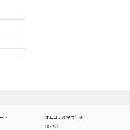
026/05/21
026/05/21
2026/7/29
担当オムロン営
お問い合わせ
ート
オムロンの提供価値
目指す姿