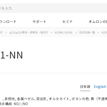
ウンロード
サポート
セミナ
オムロンの
示灯
>
φ22(φ25):照光・非照光・表示灯
>
A22NN / A22NL
>
形式仕様一覧
>
A22
01-NN
日本語
English
 非照光, 金属ベゼル, 突出形, オルタネイト, ボタンの色: 黄（不透明）,
点構成: NO/-/NO