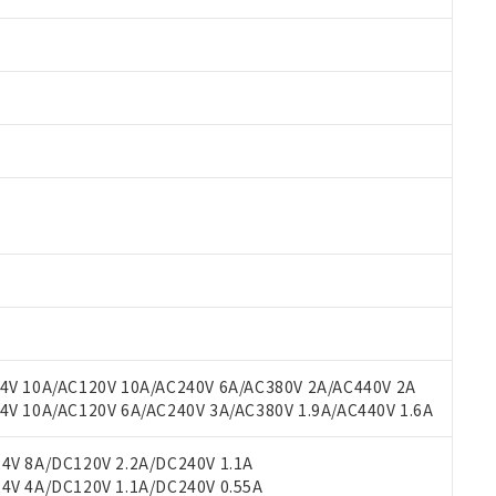
 RoHS指令（10物質）の非含有に対応した製品が提供可能な商品です
oHS指令（10物質）の非含有に対応した製品に切り替える予定のある
 RoHS指令（10物質）の非含有に非対応の商品で、対応品を出す予
 RoHS指令（10物質）の非含有の対応状況を調査中または確認中の
ンス料など無形物で、有害物質有無と関係のない商品です。
○×表
より、非含有部品としていたものが、含有品と判明した場合などやむ
みいただき、同意のうえご利用ください。
材料含有率が中国RoHSの基準値以下であることを示します。
材料含有率が中国RoHSの基準値を超えていることを示します。
V 10A/AC120V 10A/AC240V 6A/AC380V 2A/AC440V 2A
、当社制御機器事業取扱商品の当社在庫状況および標準価格(税抜)
ら貴社製品のうち、外国為替および外国貿易法に定める商品（以下｢
質）：
す。当社販売部門へお問い合わせください。
 10A/AC120V 6A/AC240V 3A/AC380V 1.9A/AC440V 1.6A
 水銀(Hg) 1000ppm以下、 カドミウム(Cd) 100ppm以下、
たは国外への提供する場合は、日本国政府の輸出許可(または役務取
000ppm以下、ポリ臭化ビフェニル類(PBB) 1000ppm以下、ポリ臭化ジフェニルエーテル類(P
事業取扱商品の中には、本サービスの対象外となる商品もあること
手続きをとります。
キシル) (DEHP)(別名：DOP) 1000ppm以下、フタル酸ブチルベンジル（BBP） 100
(GB/T26572)：
以下、フタル酸ジイソブチル (DIBP) 1000ppm以下
び標準価格照会結果は、記載している更新日時点での社内データに
V 8A/DC120V 2.2A/DC240V 1.1A
物を破棄する場合は、完全に破砕するなど、違法に輸出されないよ
(水銀) : 1000ppm、 Cd(カドミウム) : 100ppm、
業用監視および制御機器に対する適用除外項目は除く。
覧された時点での実際の在庫および標準価格とは異なる場合がある
V 4A/DC120V 1.1A/DC240V 0.55A
1000ppm、 PBBs(ポリ臭化ビフェニル類) : 1000ppm、 PBDEs(ポリ臭化ジフェニルエーテル類
物質については閾値を超える意図的な使用がないことを確認しています。