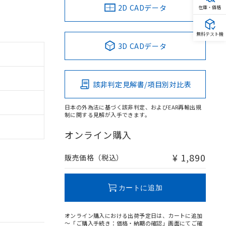
2D CADデータ
在庫・価格
無料テスト機
3D CADデータ
該非判定見解書/項目別対比表
日本の外為法に基づく該非判定、およびEAR再輸出規
制に関する見解が入手できます。
オンライン購入
¥ 1,890
販売価格（税込）
カートに追加
オンライン購入における出荷予定日は、カートに追加
～「ご購入手続き：価格・納期の確認」画面にてご確