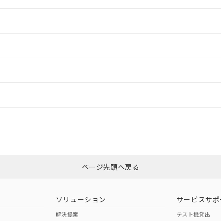
情報更新：2
情報更新：2
ードすることができます。
情報更新：
ログイン/会員登録
合状況については、「カスタマーサポートセンタ お客様相談室」または貴社
みください。
非含有証明書
※3
ページ先頭へ戻る
ダウンロードはこちら
ソリューション
サービスサポ
解決提案
テスト機貸出