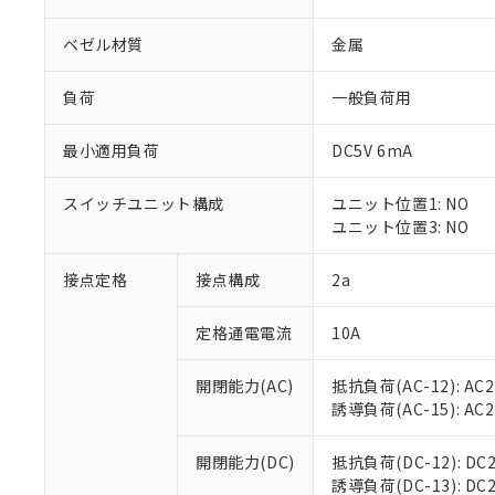
ベゼル材質
金属
負荷
一般負荷用
最小適用負荷
DC5V 6mA
※1 対応状況
スイッチユニット構成
ユニット位置1: NO
対応済み：EU
ユニット位置3: NO
対応予定：EU R
対応予定なし：EU
調査・確認中：EU
接点定格
接点構成
2a
ご利用条件
非該当品：ライセ
※1 中国RoHS
仕入先様の事情に
定格通電電流
10A
があります。
以下の条件をお読
「○」：最大均質
「×」：最大均質
開閉能力(AC)
抵抗負荷(AC-12): AC24
本サービスは
当社は、これ
*EU RoHS指令（10物
「－」：未確認で
誘導負荷(AC-15): AC24V
鉛(Pb) 1000ppm以下、
くものです。
う）を輸出ま
記
説明
六価クロム(Cr(Ⅵ)) 1
当社制御機器
などの必要な
フタル酸ビス(2-エチルヘ
号
*中国RoHS10物質の基準値 
ル（DBP） 1000ppm
在庫状況およ
開閉能力(DC)
抵抗負荷(DC-12): DC24
当社は規制貨
Pb(鉛) :1000ppm、 Hg
但し、RoHS指令で産
のであり、閲
誘導負荷(DC-13): DC24
ます。
Cr(Ⅵ)(六価クロム) : 
フタル酸エステル類の４