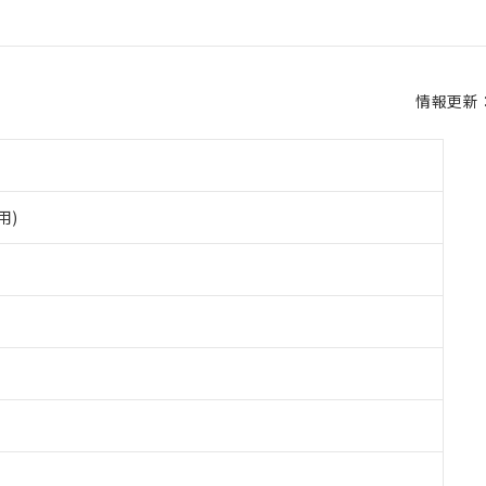
情報更新：2
用)