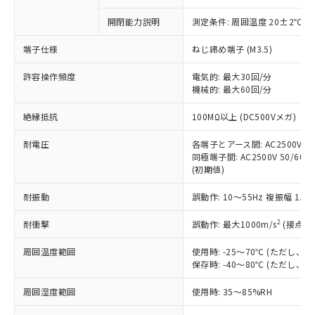
商品です。
対応予定なし：EU RoHS指令（10物質）の
開閉能力説明
測定条件: 周囲温度 20±2℃、
以下の条件をお読みいただき、同意のうえ
非含有に非対応の商品で、対応品を出す予
ご利用ください。
定はありません。
端子仕様
ねじ締め端子 (M3.5)
調査・確認中：EU RoHS指令（10物質）の
本サービスは、当社制御機器事業取扱
※1 中国RoHS○×表
非含有の対応状況を調査中または確認中の
許容操作頻度
電気的: 最大30回/分
商品の当社在庫状況および標準価格
商品です。
機械的: 最大60回/分
(税抜)を提供させていただくもので
「○」：最大均質材料含有率が中国RoHSの
非該当品：ライセンス料など無形物で、有
す。
絶縁抵抗
基準値以下であることを示します。
100MΩ以上 (DC500Vメガ)
害物質有無と関係のない商品です。
当社制御機器事業取扱商品の中には、
「×」：最大均質材料含有率が中国RoHSの
仕入先様の事情により、非含有部品として
本サービスの対象外となる商品もある
耐電圧
各端子とアース間: AC2500V 50/
基準値を超えていることを示します。
いたものが、含有品と判明した場合などや
当社は、これら貴社製品のうち、外国
ことをご了承ください。
同極端子間: AC2500V 50/60Hz
「－」：未確認です。当社販売部門へお問
むを得ず変更することがあります。
為替および外国貿易法に定める商品
(初期値)
在庫状況および標準価格照会結果は、
い合わせください。
（以下｢規制貨物等」という）を輸出
記載している更新日時点での社内デー
*EU RoHS指令（10物質）：
または国外への提供する場合は、日本
耐振動
誤動作: 10～55Hz 複振幅 1.
記
タに基づき作成されるものであり、閲
説明
鉛(Pb) 1000ppm以下、 水銀(Hg) 1000ppm以下、 カド
*中国RoHS10物質の基準値 (GB/T26572)：
国政府の輸出許可(または役務取引許
号
覧された時点での実際の在庫および標
ミウム(Cd) 100ppm以下、
Pb(鉛) :1000ppm、 Hg(水銀) : 1000ppm、 Cd(カドミウ
2
耐衝撃
誤動作: 最大1000m/s
(接点開
可)を取得するなどの必要な手続きを
六価クロム(Cr(Ⅵ)) 1000ppm以下、ポリ臭化ビフェニル
ム) : 100ppm、
準価格とは異なる場合があることをご
類(PBB) 1000ppm以下、ポリ臭化ジフェニルエーテル類
Cr(Ⅵ)(六価クロム) : 1000ppm、 PBBs(ポリ臭化ビフェ
とります。
了承ください。
(PBDE) 1000ppm以下、フタル酸ビス(2-エチルヘキシ
○
一定数以上の在庫あり
ニル類) : 1000ppm、 PBDEs(ポリ臭化ジフェニルエーテ
周囲温度範囲
使用時: -25～70℃ (ただし
当社は規制貨物を破棄する場合は、完
ル) (DEHP)(別名：DOP) 1000ppm以下、フタル酸ブチ
正式な納期状況および標準価格はお客
ル類) : 1000ppm、
保存時: -40～80℃ (ただし
ルベンジル（BBP） 1000ppm以下、フタル酸ジブチル
全に破砕するなど、違法に輸出されな
DBP(フタル酸ジブチル) : 1000ppm、 DIBP(フタル酸ジ
様のお取引先、またはお客様担当のオ
（DBP） 1000ppm以下、フタル酸ジイソブチル
イソブチル) : 1000ppm、 BBP(フタル酸ブチルベンジ
△
一定数には満たないが在庫あり
いよう必要な手段を講じます。
ムロン制御機器販売店・当社販売員に
(DIBP) 1000ppm以下
ル) : 1000ppm、
周囲湿度範囲
使用時: 35～85%RH
当社は貴社製品を、核兵器、ミサイ
但し、RoHS指令で産業用監視および制御機器に対する
DEHP(フタル酸ビス(2-エチルヘキシル)) : 1000ppm
ご相談ください。
適用除外項目は除く。
ル、化学兵器、生物兵器またはその他