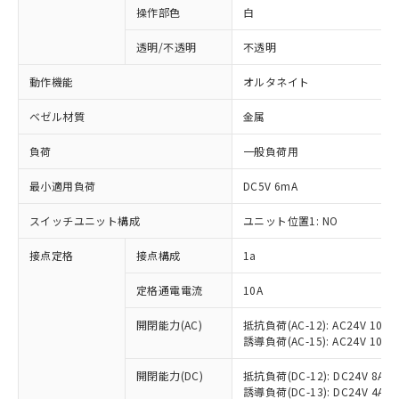
操作部色
白
透明/不透明
不透明
動作機能
オルタネイト
ベゼル材質
金属
負荷
一般負荷用
最小適用負荷
DC5V 6mA
スイッチユニット構成
ユニット位置1: NO
接点定格
接点構成
1a
※1 対応状況
定格通電電流
10A
対応済み：EU RoHS指令（10物質）の
非含有に対応した製品が提供可能な商品で
開閉能力(AC)
抵抗負荷(AC-12): AC24V 10A/A
誘導負荷(AC-15): AC24V 10A/AC
す。
対応予定：EU RoHS指令（10物質）の非含
ご利用条件
開閉能力(DC)
抵抗負荷(DC-12): DC24V 8A/DC
有に対応した製品に切り替える予定のある
誘導負荷(DC-13): DC24V 4A/DC