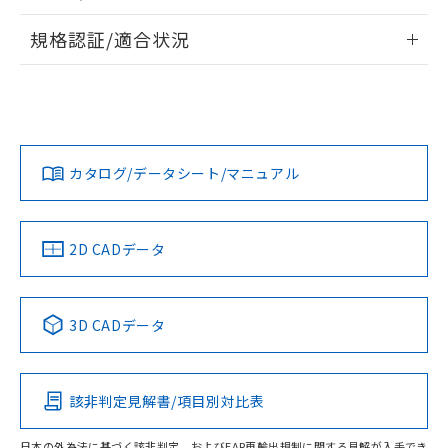
物質の対応では、対応完了までの期間は出
情報更新：2026/7/29
荷製品に未対応品が混在することから備考
規格認証/適合状況
欄に対応日を記載しておりました。
ログイン/会員登録
EU RoHS
注意事項・凡例
既に当社にて対応品への在庫切替を完了
UL認証
CSA認証
CEマーキング
していることから、特段のことがない限
り、2022年1月12日より割愛しておりま
Yes
Yes
Yes
対応状況
対応予定月
※1
※2
す。
ダウンロードデータをご利用いただく前に、以下を必ずお読
みください。
カタログ/データシート/マニュアル
対応済み
ソフトウェアの使用条件
LR型式承認
DNV型式承認
BV型式承認
KR型式承
（イギリス
（ノルウェー
（フランス
（韓国
船舶規格）
船舶規格）
船舶規格）
船舶規格
中国 RoHS
注意事項・凡例
2D CADデータ
No
No
No
No
中国 RoHS表
※1 ※2
3D CADデータ
この製品の規格認証/適合状況ページへ
Pb
Hg
Cd
Cr(VI)
その他の認証はこちらのページからご検索ください
該非判定見解書/項目別対比表
O
O
O
O
日本の外為法に基づく該非判定、およびEAR再輸出規制に関する見解が入手でき