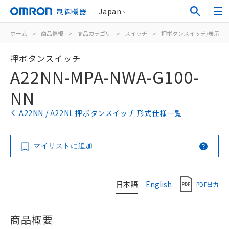
制御機器
Japan
ホーム
>
商品情報
>
商品カテゴリ
>
スイッチ
>
押ボタンスイッチ/表示灯
押ボタンスイッチ
A22NN-MPA-NWA-G100-
NN
A22NN / A22NL 押ボタンスイッチ 形式仕様一覧
マイリストに追加
日本語
English
PDF出力
商品概要