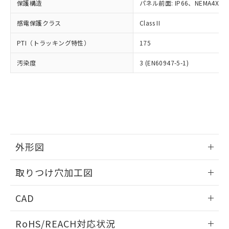
－
在庫なし(最新の在庫状況につ
オムロン制御機器販売店や当社販売拠
保護構造
パネル前面: IP66、NEMA4X, N
フタル酸エステル類の４物質については閾値を超える意
武器並びにこれらの製造装置等に一切
いては、お客様のお取引先、ま
図的な使用がないことを確認しています。
点は「
販売ネットワーク
」をご確認
※2 環境保護使用期限
使用いたしません。
たはお客様担当のオムロン制御
感電保護クラス
Class II
ください。
当社は、貴社製品を第三者に販売する
機器販売店・当社販売員にご確
在庫状況および標準価格結果を当社の
※2 対応予定月
「ｅ」：有害物質（10物質）のすべてが基
場合は、上記1、2および3の内容を当
PTI（トラッキング特性）
175
認ください)
事前の承諾なく第三者に漏洩または開
準値以下であることを示します。
該第三者に通知します。また当社は、
示しないようお願いします。
部品在庫の切り替え状況などにより、予定
「10」：通常の使用状況下において有害物
汚染度
3 (EN60947-5-1)
販売先および販売に係わる関係者が違
マイパーツ機能（部品リスト作成サー
空
受注生産機種、また在庫状況の
月が前後することがあります。
質が外部に漏えいし、環境に深刻な影響を
法に輸出するおそれがある場合は、取
ビス）をご利用いただくには、I-Web
白
情報を公開していない機種
及ぼさない年数を意味します。
り引きをいたしません。
メンバーズにご登録されている必要が
「－」：未確認です。当社販売部門へお問
あります。
い合わせください。
お客様が当ウェブサイト上で当社にご
※3 非含有証明書ダウンロード
登録された部品リストについて、当社
および当社の共同利用者が、当社の製
下記の非含有証明書をダウンロードするこ
品・サービスに関するお客様との取
外形図
とができます。
合意する
キャンセル
引・商談に必要な範囲で利用すること
をご了承ください。
情報更新：2026/05/21
EU RoHS指令（10物質）の非含有証明書
取りつけ穴加工図
※当社の共同利用者とは、
"個人情報
51物質の非含有証明書（当社基準）
の共同利用に関して"
の「1.共同利
情報更新：2026/05/21
※本証明書は発行日時点で非含有を証明す
用者の範囲」に記載されている法人を
CAD
るもので、過去に遡って非含有を証明する
指します。
ものではありません。
ログイン/会員登録いただくと、CADデータをダウンロー
RoHS/REACH対応状況
また、RoHS指令のフタル酸エステル類４
ドすることができます。