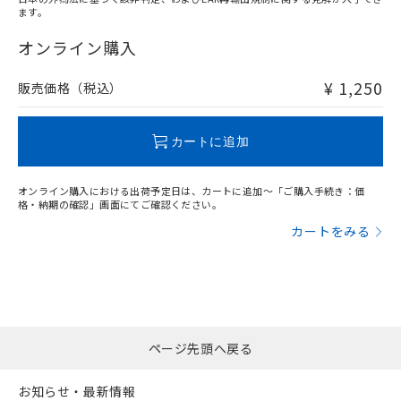
ます。
"対応済み"や非含有の記載がされた商品であっても、流通
在庫等で未対応品が混在する可能性があります。
オンライン購入
非含有品が必要な際は、弊社営業部門もしくは販売店へお
問い合わせください。
¥ 1,250
販売価格（税込）
この製品のRoHS/REACH対応状況ページへ
カートに追加
オンライン購入における出荷予定日は、カートに追加～「ご購入手続き：価
格・納期の確認」画面にてご確認ください。
カートをみる
ページ先頭へ戻る
お知らせ・最新情報