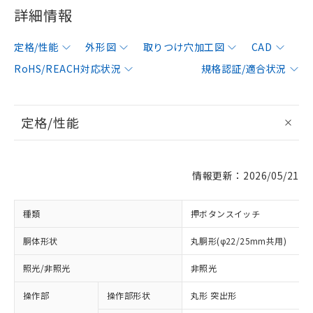
詳細情報
定格/性能
外形図
取りつけ穴加工図
CAD
RoHS/REACH対応状況
規格認証/適合状況
定格/性能
情報更新：2026/05/21
種類
押ボタンスイッチ
胴体形状
丸胴形(φ22/25mm共用)
照光/非照光
非照光
操作部
操作部形状
丸形 突出形