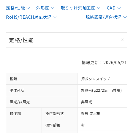
定格/性能
外形図
取りつけ穴加工図
CAD
RoHS/REACH対応状況
規格認証/適合状況
定格/性能
情報更新：2026/05/21
種類
押ボタンスイッチ
胴体形状
丸胴形(φ22/25mm共用)
照光/非照光
非照光
操作部
操作部形状
丸形 突出形
操作部色
赤