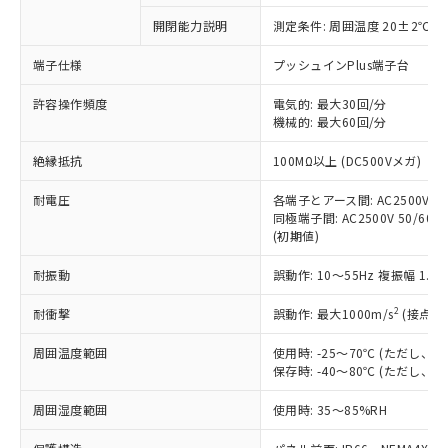
対応予定なし：EU RoHS指令（10物質）の
開閉能力説明
測定条件: 周囲温度 20±2℃、
以下の条件をお読みいただき、同意のうえ
非含有に非対応の商品で、対応品を出す予
ご利用ください。
定はありません。
端子仕様
プッシュインPlus端子台
調査・確認中：EU RoHS指令（10物質）の
本サービスは、当社制御機器事業取扱
※1 中国RoHS○×表
非含有の対応状況を調査中または確認中の
許容操作頻度
電気的: 最大30回/分
商品の当社在庫状況および標準価格
機械的: 最大60回/分
商品です。
(税抜)を提供させていただくもので
「○」：最大均質材料含有率が中国RoHSの
非該当品：ライセンス料など無形物で、有
す。
絶縁抵抗
100MΩ以上 (DC500Vメガ)
基準値以下であることを示します。
害物質有無と関係のない商品です。
当社制御機器事業取扱商品の中には、
「×」：最大均質材料含有率が中国RoHSの
仕入先様の事情により、非含有部品として
本サービスの対象外となる商品もある
耐電圧
各端子とアース間: AC2500V 50/
基準値を超えていることを示します。
いたものが、含有品と判明した場合などや
当社は、これら貴社製品のうち、外国
同極端子間: AC2500V 50/60Hz
ことをご了承ください。
「－」：未確認です。当社販売部門へお問
むを得ず変更することがあります。
為替および外国貿易法に定める商品
(初期値)
在庫状況および標準価格照会結果は、
い合わせください。
（以下｢規制貨物等」という）を輸出
記載している更新日時点での社内デー
*EU RoHS指令（10物質）：
耐振動
誤動作: 10～55Hz 複振幅 1.
または国外への提供する場合は、日本
記
タに基づき作成されるものであり、閲
説明
鉛(Pb) 1000ppm以下、 水銀(Hg) 1000ppm以下、 カド
*中国RoHS10物質の基準値 (GB/T26572)：
国政府の輸出許可(または役務取引許
号
覧された時点での実際の在庫および標
ミウム(Cd) 100ppm以下、
Pb(鉛) :1000ppm、 Hg(水銀) : 1000ppm、 Cd(カドミウ
2
耐衝撃
誤動作: 最大1000m/s
(接点開
可)を取得するなどの必要な手続きを
六価クロム(Cr(Ⅵ)) 1000ppm以下、ポリ臭化ビフェニル
ム) : 100ppm、
準価格とは異なる場合があることをご
類(PBB) 1000ppm以下、ポリ臭化ジフェニルエーテル類
Cr(Ⅵ)(六価クロム) : 1000ppm、 PBBs(ポリ臭化ビフェ
とります。
了承ください。
(PBDE) 1000ppm以下、フタル酸ビス(2-エチルヘキシ
○
一定数以上の在庫あり
ニル類) : 1000ppm、 PBDEs(ポリ臭化ジフェニルエーテ
周囲温度範囲
使用時: -25～70℃ (ただし
当社は規制貨物を破棄する場合は、完
ル) (DEHP)(別名：DOP) 1000ppm以下、フタル酸ブチ
正式な納期状況および標準価格はお客
ル類) : 1000ppm、
保存時: -40～80℃ (ただし
ルベンジル（BBP） 1000ppm以下、フタル酸ジブチル
全に破砕するなど、違法に輸出されな
DBP(フタル酸ジブチル) : 1000ppm、 DIBP(フタル酸ジ
様のお取引先、またはお客様担当のオ
（DBP） 1000ppm以下、フタル酸ジイソブチル
イソブチル) : 1000ppm、 BBP(フタル酸ブチルベンジ
△
一定数には満たないが在庫あり
いよう必要な手段を講じます。
ムロン制御機器販売店・当社販売員に
(DIBP) 1000ppm以下
周囲湿度範囲
使用時: 35～85%RH
ル) : 1000ppm、
当社は貴社製品を、核兵器、ミサイ
但し、RoHS指令で産業用監視および制御機器に対する
DEHP(フタル酸ビス(2-エチルヘキシル)) : 1000ppm
ご相談ください。
適用除外項目は除く。
ル、化学兵器、生物兵器またはその他
－
在庫なし(最新の在庫状況につ