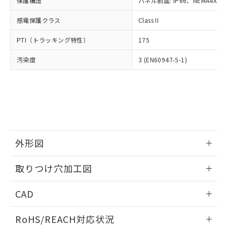
保護構造
パネル前面: IP66、NEMA4X, N
オムロン制御機器販売店や当社販売拠
フタル酸エステル類の４物質については閾値を超える意
武器並びにこれらの製造装置等に一切
いては、お客様のお取引先、ま
図的な使用がないことを確認しています。
点は「
販売ネットワーク
」をご確認
※2 環境保護使用期限
使用いたしません。
感電保護クラス
Class II
たはお客様担当のオムロン制御
ください。
当社は、貴社製品を第三者に販売する
機器販売店・当社販売員にご確
在庫状況および標準価格結果を当社の
※2 対応予定月
「ｅ」：有害物質（10物質）のすべてが基
PTI（トラッキング特性）
175
場合は、上記1、2および3の内容を当
認ください)
事前の承諾なく第三者に漏洩または開
準値以下であることを示します。
該第三者に通知します。また当社は、
示しないようお願いします。
汚染度
3 (EN60947-5-1)
部品在庫の切り替え状況などにより、予定
「10」：通常の使用状況下において有害物
販売先および販売に係わる関係者が違
マイパーツ機能（部品リスト作成サー
空
受注生産機種、また在庫状況の
月が前後することがあります。
質が外部に漏えいし、環境に深刻な影響を
法に輸出するおそれがある場合は、取
ビス）をご利用いただくには、I-Web
白
情報を公開していない機種
及ぼさない年数を意味します。
り引きをいたしません。
メンバーズにご登録されている必要が
「－」：未確認です。当社販売部門へお問
あります。
い合わせください。
お客様が当ウェブサイト上で当社にご
※3 非含有証明書ダウンロード
登録された部品リストについて、当社
および当社の共同利用者が、当社の製
下記の非含有証明書をダウンロードするこ
品・サービスに関するお客様との取
外形図
とができます。
合意する
キャンセル
引・商談に必要な範囲で利用すること
をご了承ください。
情報更新：2026/05/21
取りつけ穴加工図
EU RoHS指令（10物質）の非含有証明書
※当社の共同利用者とは、
"個人情報
51物質の非含有証明書（当社基準）
の共同利用に関して"
の「1.共同利
情報更新：2026/05/21
※本証明書は発行日時点で非含有を証明す
CAD
用者の範囲」に記載されている法人を
るもので、過去に遡って非含有を証明する
指します。
ものではありません。
ログイン/会員登録いただくと、CADデータをダウンロー
RoHS/REACH対応状況
また、RoHS指令のフタル酸エステル類４
ドすることができます。