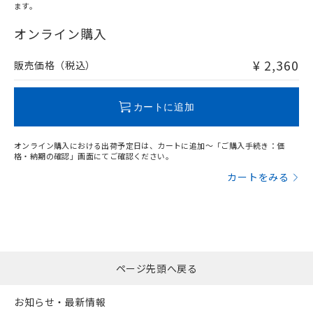
ます。
"対応済み"や非含有の記載がされた商品であっても、流通
在庫等で未対応品が混在する可能性があります。
オンライン購入
非含有品が必要な際は、弊社営業部門もしくは販売店へお
問い合わせください。
¥ 2,360
販売価格（税込）
この製品のRoHS/REACH対応状況ページへ
カートに追加
オンライン購入における出荷予定日は、カートに追加～「ご購入手続き：価
格・納期の確認」画面にてご確認ください。
カートをみる
ページ先頭へ戻る
お知らせ・最新情報