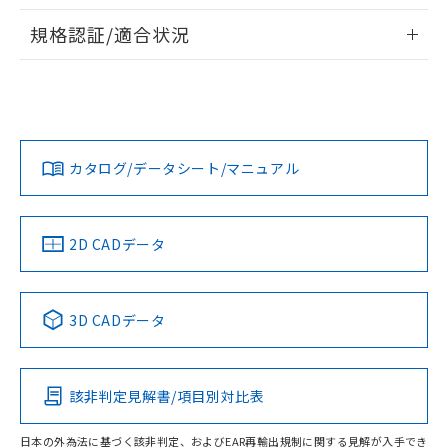
物質の対応では、対応完了までの期間は出
情報更新：2026/7/29
荷製品に未対応品が混在することから備考
規格認証/適合状況
欄に対応日を記載しておりました。
ログイン/会員登録
EU RoHS
注意事項・凡例
A22NN-MPA-NRA-P122-NNについての規格認証/適合状況に
既に当社にて対応品への在庫切替を完了
ついては、「カスタマーサポートセンタ お客様相談室」また
していることから、特段のことがない限
は貴社担当オムロン営業員または販売店にお問い合わせくだ
り、2022年1月12日より割愛しておりま
対応状況
対応予定月
※1
※2
さい。
す。
ダウンロードデータをご利用いただく前に、以下を必ずお読
みください。
カタログ/データシート/マニュアル
対応済み
ソフトウェアの使用条件
お問い合わせ
中国 RoHS
注意事項・凡例
2D CADデータ
中国 RoHS表
※1 ※2
3D CADデータ
Pb
Hg
Cd
Cr(VI)
該非判定見解書/項目別対比表
O
O
O
O
日本の外為法に基づく該非判定、およびEAR再輸出規制に関する見解が入手でき