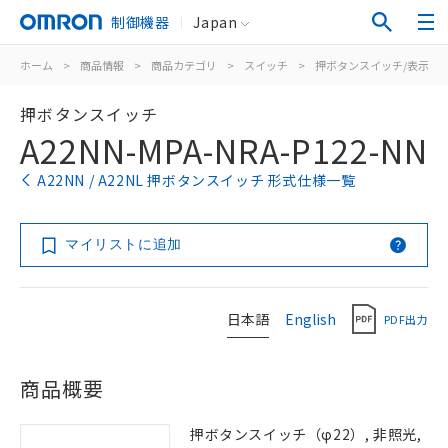
制御機器
Japan
ホーム
>
商品情報
>
商品カテゴリ
>
スイッチ
>
押ボタンスイッチ/表示灯
押ボタンスイッチ
A22NN-MPA-NRA-P122-NN
A22NN / A22NL 押ボタンスイッチ 形式仕様一覧
マイリストに追加
日本語
English
PDF出力
商品概要
押ボタンスイッチ（φ22）, 非照光,