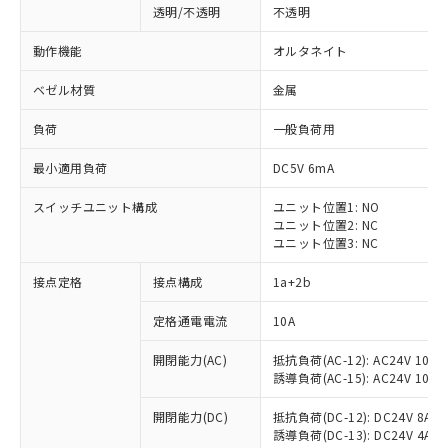
透明/不透明
不透明
動作機能
オルタネイト
ベゼル材質
金属
負荷
一般負荷用
最小適用負荷
DC5V 6mA
スイッチユニット構成
ユニット位置1: NO
ユニット位置2: NC
ユニット位置3: NC
接点定格
接点構成
1a+2b
※1 対応状況
定格通電電流
10A
対応済み：EU RoHS指令（10物質）の
開閉能力(AC)
抵抗負荷(AC-12): AC24V 10A/A
非含有に対応した製品が提供可能な商品で
誘導負荷(AC-15): AC24V 10A/AC
す。
対応予定：EU RoHS指令（10物質）の非含
開閉能力(DC)
抵抗負荷(DC-12): DC24V 8A/DC
ご利用条件
有に対応した製品に切り替える予定のある
誘導負荷(DC-13): DC24V 4A/DC
商品です。