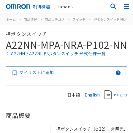
制御機器
Japan
ホーム
>
商品情報
>
商品カテゴリ
>
スイッチ
>
押ボタンスイッチ/表示灯
押ボタンスイッチ
A22NN-MPA-NRA-P102-NN
A22NN / A22NL 押ボタンスイッチ 形式仕様一覧
マイリストに追加
日本語
English
PDF出力
商品概要
押ボタンスイッチ（φ22）, 非照光,