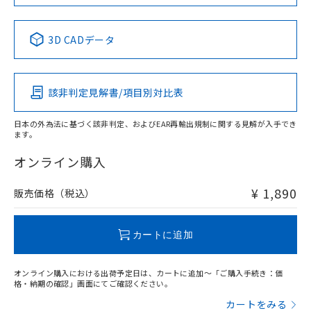
中国 RoHS表
※1 ※2
3D CADデータ
Pb
Hg
Cd
Cr(VI)
該非判定見解書/項目別対比表
O
O
O
O
日本の外為法に基づく該非判定、およびEAR再輸出規制に関する見解が入手でき
ます。
"対応済み"や非含有の記載がされた商品であっても、流通
在庫等で未対応品が混在する可能性があります。
オンライン購入
非含有品が必要な際は、弊社営業部門もしくは販売店へお
問い合わせください。
¥ 1,890
販売価格（税込）
この製品のRoHS/REACH対応状況ページへ
カートに追加
オンライン購入における出荷予定日は、カートに追加～「ご購入手続き：価
格・納期の確認」画面にてご確認ください。
カートをみる