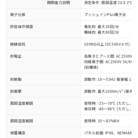
非含有に対応した製品が提供可能な商品で
開閉能力説明
測定条件: 周囲温度 20±2℃、
す。
端子仕様
プッシュインPlus端子台
対応予定：EU RoHS指令（10物質）の非含
ご利用条件
有に対応した製品に切り替える予定のある
許容操作頻度
電気的: 最大30回/分
商品です。
機械的: 最大60回/分
対応予定なし：EU RoHS指令（10物質）の
以下の条件をお読みいただき、同意のうえ
非含有に非対応の商品で、対応品を出す予
絶縁抵抗
100MΩ以上 (DC500Vメガ)
ご利用ください。
定はありません。
調査・確認中：EU RoHS指令（10物質）の
耐電圧
各端子とアース間: AC2500V 50/
本サービスは、当社制御機器事業取扱
※1 中国RoHS○×表
非含有の対応状況を調査中または確認中の
同極端子間: AC2500V 50/60Hz
商品の当社在庫状況および標準価格
商品です。
(初期値)
(税抜)を提供させていただくもので
「○」：最大均質材料含有率が中国RoHSの
非該当品：ライセンス料など無形物で、有
す。
基準値以下であることを示します。
耐振動
誤動作: 10～55Hz 複振幅 1.
害物質有無と関係のない商品です。
当社制御機器事業取扱商品の中には、
「×」：最大均質材料含有率が中国RoHSの
仕入先様の事情により、非含有部品として
本サービスの対象外となる商品もある
2
耐衝撃
誤動作: 最大1000m/s
(接点開
基準値を超えていることを示します。
いたものが、含有品と判明した場合などや
当社は、これら貴社製品のうち、外国
ことをご了承ください。
「－」：未確認です。当社販売部門へお問
むを得ず変更することがあります。
為替および外国貿易法に定める商品
在庫状況および標準価格照会結果は、
周囲温度範囲
使用時: -25～70℃ (ただし
い合わせください。
（以下｢規制貨物等」という）を輸出
記載している更新日時点での社内デー
保存時: -40～80℃ (ただし
*EU RoHS指令（10物質）：
または国外への提供する場合は、日本
記
タに基づき作成されるものであり、閲
説明
鉛(Pb) 1000ppm以下、 水銀(Hg) 1000ppm以下、 カド
*中国RoHS10物質の基準値 (GB/T26572)：
国政府の輸出許可(または役務取引許
周囲湿度範囲
使用時: 35～85%RH
号
覧された時点での実際の在庫および標
ミウム(Cd) 100ppm以下、
Pb(鉛) :1000ppm、 Hg(水銀) : 1000ppm、 Cd(カドミウ
可)を取得するなどの必要な手続きを
六価クロム(Cr(Ⅵ)) 1000ppm以下、ポリ臭化ビフェニル
ム) : 100ppm、
準価格とは異なる場合があることをご
類(PBB) 1000ppm以下、ポリ臭化ジフェニルエーテル類
Cr(Ⅵ)(六価クロム) : 1000ppm、 PBBs(ポリ臭化ビフェ
保護構造
とります。
パネル前面: IP66、NEMA4X, N
了承ください。
(PBDE) 1000ppm以下、フタル酸ビス(2-エチルヘキシ
○
一定数以上の在庫あり
ニル類) : 1000ppm、 PBDEs(ポリ臭化ジフェニルエーテ