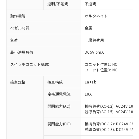
透明/不透明
不透明
動作機能
オルタネイト
ベゼル材質
金属
負荷
一般負荷用
最小適用負荷
DC5V 6mA
スイッチユニット構成
ユニット位置1: NO
ユニット位置3: NC
接点定格
接点構成
1a+1b
定格通電電流
10A
開閉能力(AC)
抵抗負荷(AC-12): AC24V 10A/A
誘導負荷(AC-15): AC24V 10A/AC
※1 対応状況
開閉能力(DC)
抵抗負荷(DC-12): DC24V 8A/DC
誘導負荷(DC-13): DC24V 4A/DC
対応済み：EU RoHS指令（10物質）の