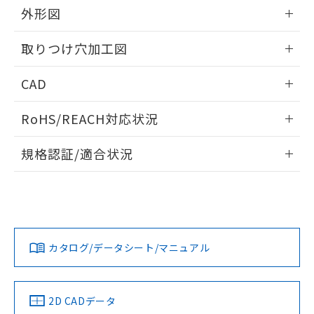
の共同利用に関して"
の「1.共同利
外形図
※本証明書は発行日時点で非含有を証明す
用者の範囲」に記載されている法人を
るもので、過去に遡って非含有を証明する
指します。
情報更新：2026/05/21
ものではありません。
取りつけ穴加工図
また、RoHS指令のフタル酸エステル類４
物質の対応では、対応完了までの期間は出
情報更新：2026/05/21
CAD
荷製品に未対応品が混在することから備考
欄に対応日を記載しておりました。
ログイン/会員登録いただくと、CADデータをダウンロー
既に当社にて対応品への在庫切替を完了
RoHS/REACH対応状況
ドすることができます。
していることから、特段のことがない限
情報更新：2026/7/29
り、2022年1月12日より割愛しておりま
規格認証/適合状況
す。
ログイン/会員登録
EU RoHS
注意事項・凡例
A22NN-MPA-NRA-P102-NNについての規格認証/適合状況に
ついては、「カスタマーサポートセンタ お客様相談室」また
は貴社担当オムロン営業員または販売店にお問い合わせくだ
対応状況
対応予定月
※1
※2
さい。
ダウンロードデータをご利用いただく前に、以下を必ずお読
みください。
カタログ/データシート/マニュアル
対応済み
ソフトウェアの使用条件
お問い合わせ
中国 RoHS
注意事項・凡例
2D CADデータ