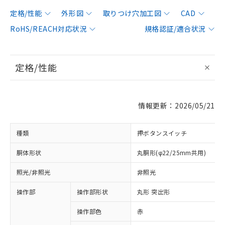
定格/性能
外形図
取りつけ穴加工図
CAD
RoHS/REACH対応状況
規格認証/適合状況
定格/性能
情報更新：2026/05/21
種類
押ボタンスイッチ
胴体形状
丸胴形(φ22/25mm共用)
照光/非照光
非照光
操作部
操作部形状
丸形 突出形
操作部色
赤