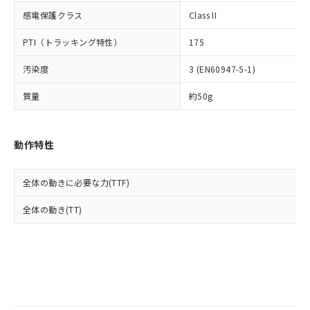
当社は規制貨物を破棄する場合は、完
ル) (DEHP)(別名：DOP) 1000ppm以下、フタル酸ブチ
正式な納期状況および標準価格はお客
ル類) : 1000ppm、
感電保護クラス
Class II
ルベンジル（BBP） 1000ppm以下、フタル酸ジブチル
全に破砕するなど、違法に輸出されな
DBP(フタル酸ジブチル) : 1000ppm、 DIBP(フタル酸ジ
様のお取引先、またはお客様担当のオ
（DBP） 1000ppm以下、フタル酸ジイソブチル
イソブチル) : 1000ppm、 BBP(フタル酸ブチルベンジ
△
一定数には満たないが在庫あり
いよう必要な手段を講じます。
ムロン制御機器販売店・当社販売員に
(DIBP) 1000ppm以下
ル) : 1000ppm、
PTI（トラッキング特性）
175
当社は貴社製品を、核兵器、ミサイ
但し、RoHS指令で産業用監視および制御機器に対する
DEHP(フタル酸ビス(2-エチルヘキシル)) : 1000ppm
ご相談ください。
適用除外項目は除く。
ル、化学兵器、生物兵器またはその他
－
在庫なし(最新の在庫状況につ
オムロン制御機器販売店や当社販売拠
フタル酸エステル類の４物質については閾値を超える意
汚染度
3 (EN60947-5-1)
武器並びにこれらの製造装置等に一切
いては、お客様のお取引先、ま
図的な使用がないことを確認しています。
点は「
販売ネットワーク
」をご確認
※2 環境保護使用期限
使用いたしません。
たはお客様担当のオムロン制御
ください。
質量
約50g
当社は、貴社製品を第三者に販売する
機器販売店・当社販売員にご確
在庫状況および標準価格結果を当社の
※2 対応予定月
「ｅ」：有害物質（10物質）のすべてが基
場合は、上記1、2および3の内容を当
認ください)
事前の承諾なく第三者に漏洩または開
準値以下であることを示します。
該第三者に通知します。また当社は、
示しないようお願いします。
動作特性
部品在庫の切り替え状況などにより、予定
「10」：通常の使用状況下において有害物
販売先および販売に係わる関係者が違
マイパーツ機能（部品リスト作成サー
空
受注生産機種、また在庫状況の
月が前後することがあります。
質が外部に漏えいし、環境に深刻な影響を
法に輸出するおそれがある場合は、取
ビス）をご利用いただくには、I-Web
白
情報を公開していない機種
及ぼさない年数を意味します。
り引きをいたしません。
メンバーズにご登録されている必要が
全体の動きに必要な力(TTF)
「－」：未確認です。当社販売部門へお問
あります。
い合わせください。
全体の動き(TT)
お客様が当ウェブサイト上で当社にご
※3 非含有証明書ダウンロード
登録された部品リストについて、当社
および当社の共同利用者が、当社の製
下記の非含有証明書をダウンロードするこ
品・サービスに関するお客様との取
とができます。
合意する
キャンセル
引・商談に必要な範囲で利用すること
をご了承ください。
EU RoHS指令（10物質）の非含有証明書
※当社の共同利用者とは、
"個人情報
51物質の非含有証明書（当社基準）