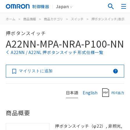
制御機器
Japan
ホーム
>
商品情報
>
商品カテゴリ
>
スイッチ
>
押ボタンスイッチ/表示灯
押ボタンスイッチ
A22NN-MPA-NRA-P100-NN
A22NN / A22NL 押ボタンスイッチ 形式仕様一覧
マイリストに追加
日本語
English
PDF出力
商品概要
押ボタンスイッチ（φ22）, 非照光,