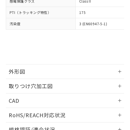
いては、お客様のお取引先、ま
図的な使用がないことを確認しています。
感電保護クラス
Class II
点は「
販売ネットワーク
」をご確認
※2 環境保護使用期限
使用いたしません。
たはお客様担当のオムロン制御
ください。
当社は、貴社製品を第三者に販売する
PTI（トラッキング特性）
175
機器販売店・当社販売員にご確
在庫状況および標準価格結果を当社の
※2 対応予定月
「ｅ」：有害物質（10物質）のすべてが基
場合は、上記1、2および3の内容を当
認ください)
事前の承諾なく第三者に漏洩または開
準値以下であることを示します。
汚染度
3 (EN60947-5-1)
該第三者に通知します。また当社は、
示しないようお願いします。
部品在庫の切り替え状況などにより、予定
「10」：通常の使用状況下において有害物
販売先および販売に係わる関係者が違
マイパーツ機能（部品リスト作成サー
空
受注生産機種、また在庫状況の
月が前後することがあります。
質が外部に漏えいし、環境に深刻な影響を
法に輸出するおそれがある場合は、取
ビス）をご利用いただくには、I-Web
白
情報を公開していない機種
及ぼさない年数を意味します。
り引きをいたしません。
メンバーズにご登録されている必要が
「－」：未確認です。当社販売部門へお問
あります。
い合わせください。
お客様が当ウェブサイト上で当社にご
※3 非含有証明書ダウンロード
登録された部品リストについて、当社
および当社の共同利用者が、当社の製
外形図
下記の非含有証明書をダウンロードするこ
品・サービスに関するお客様との取
とができます。
合意する
キャンセル
引・商談に必要な範囲で利用すること
情報更新：2026/05/21
取りつけ穴加工図
をご了承ください。
EU RoHS指令（10物質）の非含有証明書
※当社の共同利用者とは、
"個人情報
情報更新：2026/05/21
51物質の非含有証明書（当社基準）
の共同利用に関して"
の「1.共同利
CAD
※本証明書は発行日時点で非含有を証明す
用者の範囲」に記載されている法人を
るもので、過去に遡って非含有を証明する
ログイン/会員登録いただくと、CADデータをダウンロー
指します。
RoHS/REACH対応状況
ものではありません。
ドすることができます。
また、RoHS指令のフタル酸エステル類４
情報更新：2026/7/29
物質の対応では、対応完了までの期間は出
規格認証/適合状況