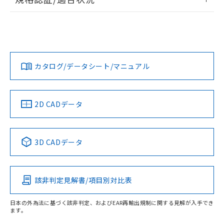
荷製品に未対応品が混在することから備考
ログイン/会員登録
EU RoHS
注意事項・凡例
欄に対応日を記載しておりました。
A22NN-MPA-NRA-P100-NNについての規格認証/適合状況に
既に当社にて対応品への在庫切替を完了
ついては、「カスタマーサポートセンタ お客様相談室」また
していることから、特段のことがない限
は貴社担当オムロン営業員または販売店にお問い合わせくだ
対応状況
対応予定月
※1
※2
り、2022年1月12日より割愛しておりま
さい。
ダウンロードデータをご利用いただく前に、以下を必ずお読
す。
みください。
カタログ/データシート/マニュアル
対応済み
ソフトウェアの使用条件
お問い合わせ
中国 RoHS
注意事項・凡例
2D CADデータ
中国 RoHS表
※1 ※2
3D CADデータ
Pb
Hg
Cd
Cr(VI)
該非判定見解書/項目別対比表
O
O
O
O
日本の外為法に基づく該非判定、およびEAR再輸出規制に関する見解が入手でき
ます。
"対応済み"や非含有の記載がされた商品であっても、流通