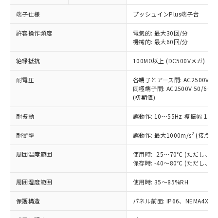
対応予定なし：EU RoHS指令（10物質）の
以下の条件をお読みいただき、同意のうえ
非含有に非対応の商品で、対応品を出す予
端子仕様
プッシュインPlus端子台
ご利用ください。
定はありません。
調査・確認中：EU RoHS指令（10物質）の
許容操作頻度
電気的: 最大30回/分
本サービスは、当社制御機器事業取扱
※1 中国RoHS○×表
非含有の対応状況を調査中または確認中の
機械的: 最大60回/分
商品の当社在庫状況および標準価格
商品です。
(税抜)を提供させていただくもので
「○」：最大均質材料含有率が中国RoHSの
絶縁抵抗
100MΩ以上 (DC500Vメガ)
非該当品：ライセンス料など無形物で、有
す。
基準値以下であることを示します。
害物質有無と関係のない商品です。
当社制御機器事業取扱商品の中には、
耐電圧
各端子とアース間: AC2500V 50/
「×」：最大均質材料含有率が中国RoHSの
仕入先様の事情により、非含有部品として
本サービスの対象外となる商品もある
同極端子間: AC2500V 50/60Hz
基準値を超えていることを示します。
いたものが、含有品と判明した場合などや
当社は、これら貴社製品のうち、外国
(初期値)
ことをご了承ください。
「－」：未確認です。当社販売部門へお問
むを得ず変更することがあります。
為替および外国貿易法に定める商品
在庫状況および標準価格照会結果は、
い合わせください。
（以下｢規制貨物等」という）を輸出
耐振動
誤動作: 10～55Hz 複振幅 1.
記載している更新日時点での社内デー
*EU RoHS指令（10物質）：
または国外への提供する場合は、日本
記
タに基づき作成されるものであり、閲
説明
鉛(Pb) 1000ppm以下、 水銀(Hg) 1000ppm以下、 カド
*中国RoHS10物質の基準値 (GB/T26572)：
2
耐衝撃
誤動作: 最大1000m/s
(接点開
国政府の輸出許可(または役務取引許
号
覧された時点での実際の在庫および標
ミウム(Cd) 100ppm以下、
Pb(鉛) :1000ppm、 Hg(水銀) : 1000ppm、 Cd(カドミウ
可)を取得するなどの必要な手続きを
六価クロム(Cr(Ⅵ)) 1000ppm以下、ポリ臭化ビフェニル
ム) : 100ppm、
準価格とは異なる場合があることをご
類(PBB) 1000ppm以下、ポリ臭化ジフェニルエーテル類
周囲温度範囲
使用時: -25～70℃ (ただし
Cr(Ⅵ)(六価クロム) : 1000ppm、 PBBs(ポリ臭化ビフェ
とります。
了承ください。
(PBDE) 1000ppm以下、フタル酸ビス(2-エチルヘキシ
○
一定数以上の在庫あり
ニル類) : 1000ppm、 PBDEs(ポリ臭化ジフェニルエーテ
保存時: -40～80℃ (ただし
当社は規制貨物を破棄する場合は、完
ル) (DEHP)(別名：DOP) 1000ppm以下、フタル酸ブチ
正式な納期状況および標準価格はお客
ル類) : 1000ppm、
ルベンジル（BBP） 1000ppm以下、フタル酸ジブチル
全に破砕するなど、違法に輸出されな
DBP(フタル酸ジブチル) : 1000ppm、 DIBP(フタル酸ジ
様のお取引先、またはお客様担当のオ
周囲湿度範囲
使用時: 35～85%RH
（DBP） 1000ppm以下、フタル酸ジイソブチル
イソブチル) : 1000ppm、 BBP(フタル酸ブチルベンジ
△
一定数には満たないが在庫あり
いよう必要な手段を講じます。
ムロン制御機器販売店・当社販売員に
(DIBP) 1000ppm以下
ル) : 1000ppm、
当社は貴社製品を、核兵器、ミサイ
但し、RoHS指令で産業用監視および制御機器に対する
DEHP(フタル酸ビス(2-エチルヘキシル)) : 1000ppm
ご相談ください。
保護構造
パネル前面: IP66、NEMA4X, N
適用除外項目は除く。
ル、化学兵器、生物兵器またはその他
－
在庫なし(最新の在庫状況につ
オムロン制御機器販売店や当社販売拠
フタル酸エステル類の４物質については閾値を超える意
武器並びにこれらの製造装置等に一切