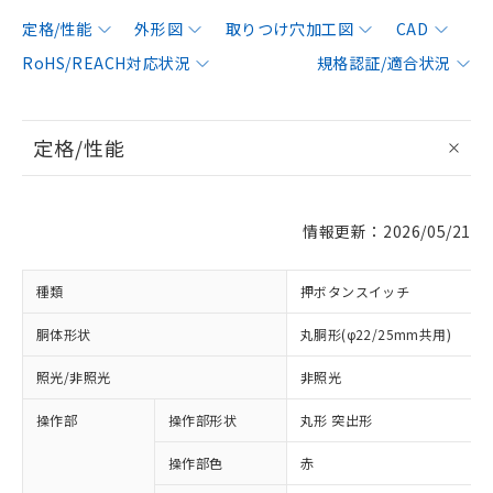
定格/性能
外形図
取りつけ穴加工図
CAD
RoHS/REACH対応状況
規格認証/適合状況
定格/性能
情報更新：2026/05/21
種類
押ボタンスイッチ
胴体形状
丸胴形(φ22/25mm共用)
照光/非照光
非照光
操作部
操作部形状
丸形 突出形
操作部色
赤