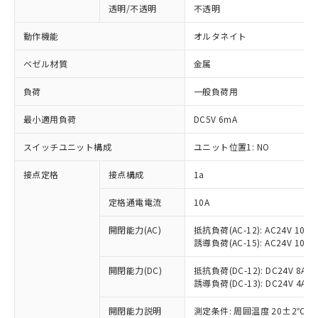
透明/不透明
不透明
動作機能
オルタネイト
ベゼル材質
金属
負荷
一般負荷用
最小適用負荷
DC5V 6mA
スイッチユニット構成
ユニット位置1: NO
接点定格
接点構成
1a
※1 対応状況
定格通電電流
10A
対応済み：EU RoHS指令（10物質）の
開閉能力(AC)
抵抗負荷(AC-12): AC24V 10A/A
誘導負荷(AC-15): AC24V 10A/AC
非含有に対応した製品が提供可能な商品で
す。
開閉能力(DC)
抵抗負荷(DC-12): DC24V 8A/DC
対応予定：EU RoHS指令（10物質）の非含
誘導負荷(DC-13): DC24V 4A/DC
ご利用条件
有に対応した製品に切り替える予定のある
商品です。
開閉能力説明
測定条件: 周囲温度 20±2℃、