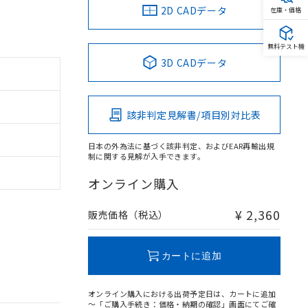
2D CADデータ
在庫・価格
無料テスト機
3D CADデータ
該非判定見解書/項目別対比表
日本の外為法に基づく該非判定、およびEAR再輸出規
制に関する見解が入手できます。
オンライン購入
¥ 2,360
販売価格（税込）
カートに追加
オンライン購入における出荷予定日は、カートに追加
～「ご購入手続き：価格・納期の確認」画面にてご確