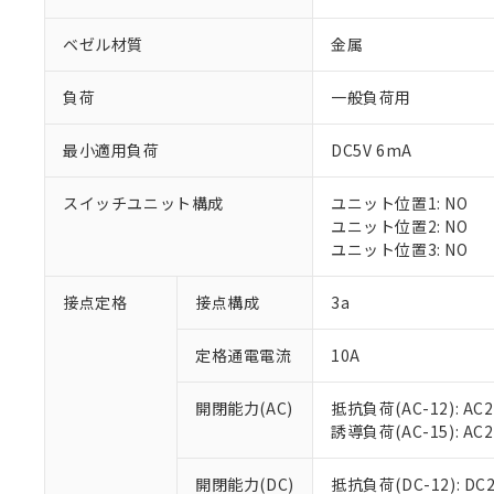
ベゼル材質
金属
負荷
一般負荷用
最小適用負荷
DC5V 6mA
※1 対応状況
スイッチユニット構成
ユニット位置1: NO
対応済み：EU
ユニット位置2: NO
対応予定：EU R
ユニット位置3: NO
対応予定なし：EU
調査・確認中：EU
ご利用条件
接点定格
接点構成
3a
非該当品：ライセ
※1 中国RoHS
仕入先様の事情に
定格通電電流
10A
があります。
以下の条件をお読
「○」：最大均質
「×」：最大均質
本サービスは
当社は、これ
*EU RoHS指令（10物
開閉能力(AC)
抵抗負荷(AC-12): AC24
「－」：未確認で
鉛(Pb) 1000ppm以下、
くものです。
う）を輸出ま
誘導負荷(AC-15): AC24V
記
説明
六価クロム(Cr(Ⅵ)) 1
当社制御機器
などの必要な
フタル酸ビス(2-エチルヘ
号
*中国RoHS10物質の基準値 
ル（DBP） 1000ppm
在庫状況およ
当社は規制貨
Pb(鉛) :1000ppm、 Hg
開閉能力(DC)
抵抗負荷(DC-12): DC24
但し、RoHS指令で産