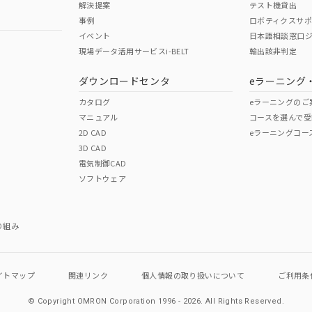
解決提案
テスト機貸出
事例
ロボティクスサ
イベント
日本語相談窓口
現場データ活用サービスi-BELT
輸出該非判定
I)
PBBs
PBDEs
DBP
ダウンロードセンタ
eラーニング
カタログ
eラーニングのご
マニュアル
コースを選んで受
O
O
O
2D CAD
eラーニングコー
3D CAD
電気制御CAD
在庫等で未対応品が混在する可能性があります。
ソフトウェア
問い合わせください。
この製品のRoHS/REACH対応
り組み
イトマップ
関連リンク
個人情報の
取り扱いについて
ご利用条
© Copyright OMRON Corporation 1996 - 2026.
All Rights Reserved.