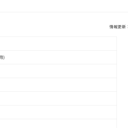
情報更新：2
用)