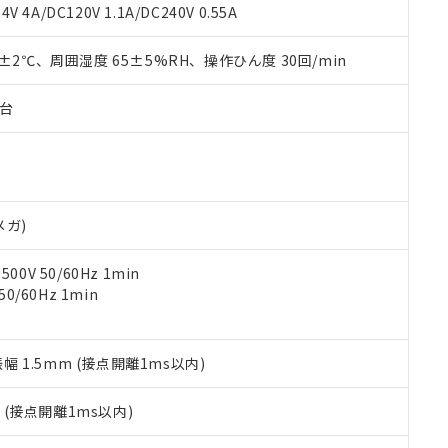
覧された時点での実際の在庫および標準価格とは異なる場合がある
1000ppm、 PBBs(ポリ臭化ビフェニル類) : 1000ppm、 PBDEs(ポリ臭化ジフェニルエーテル類
物質については閾値を超える意図的な使用がないことを確認しています。
V 4A/DC120V 1.1A/DC240V 0.55A
上の在庫あり
 1000ppm、 DIBP(フタル酸ジイソブチル) : 1000ppm、 BBP(フタル酸ブチルベンジル) :
品を、核兵器、ミサイル、化学兵器、生物兵器またはその他武器並
チルヘキシル)) : 1000ppm
況および標準価格はお客様のお取引先、またはお客様担当のオムロ
用いたしません。
0±2℃、周囲湿度 65±5%RH、操作ひん度 30回/min
ご相談ください。
は満たないが在庫あり
製品を第三者に販売する場合は、上記1、2および3の内容を当該第
機器販売店や当社販売拠点は「
販売ネットワーク
」をご確認くだ
販売先および販売に係わる関係者が違法に輸出するおそれがある場
用期限
び標準価格結果を当社の事前の承諾なく第三者に漏洩または開示し
え状況などにより、予定月が前後することがあります。
子台
(最新の在庫状況については、お客様のお取引先、またはお客様担当
（10物質）のすべてが基準値以下であることを示します。
店・当社販売員にご確認ください)
能（部品リスト作成サービス）をご利用いただくには、I-Webメン
使用状況下において有害物質が外部に漏えいし、環境に深刻な影響を
あります。
機種、また在庫状況の情報を公開していない機種
ェブサイト上で当社にご登録された部品リストについて、当社およ
書ダウンロード
す。当社販売部門へお問い合わせください。
品・サービスに関するお客様との取引・商談に必要な範囲で利用す
合意する
キャンセル
メガ)
書をダウンロードすることができます。
利用者とは、
"個人情報の共同利用に関して"
の「1.共同利用者の
0V 50/60Hz 1min
します。
10物質）の非含有証明書
0/60Hz 1min
明書（当社基準）
日時点で非含有を証明するもので、過去に遡って非含有を証明するも
令のフタル酸エステル類４物質の対応では、対応完了までの期間は出
備考欄に対応日を記載しておりました。
振幅 1.5mm (接点開離1ms以内)
品への在庫切替を完了していることから、特段のことがない限り、20
す。
2
(接点開離1ms以内)