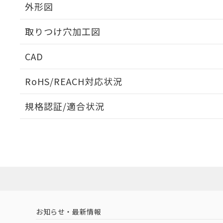
外形図
取りつけ穴加工図
CAD
ログイン/会員登録いただくと、CADデータをダウンロ
RoHS/REACH対応状況
規格認証/適合状況
EU RoHS
注意事項・凡例
A22NN-MPA-NGA-P111-NNについての規格認証/
営業員または販売店にお問い合わせください。
ダウンロードデータをご利用いただく前に、以下を必ずお読
対応状況
対応予定月
※1
※2
ソフトウェアの使用条件
対応済み
お知らせ・最新情報
中国 RoHS
注意事項・凡例