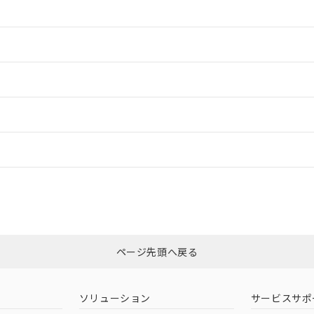
情報更新：2
情報更新：2
ードすることができます。
情報更新：
ログイン/会員登録
適合状況については、「カスタマーサポートセンタ お客様相談室」または貴社
みください。
非含有証明書
※3
ページ先頭へ戻る
ダウンロードはこちら
ソリューション
サービスサポ