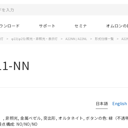
ウンロード
サポート
セミナ
オムロンの
示灯
>
φ22(φ25):照光・非照光・表示灯
>
A22NN / A22NL
>
形式仕様一覧
>
A22
11-NN
日本語
English
 非照光, 金属ベゼル, 突出形, オルタネイト, ボタンの色: 緑（不透明）,
点構成: NO/NO/NO