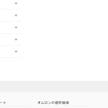
026/05/21
026/05/21
2026/7/29
担当オムロン
お問い合わせ
ート
オムロンの提供価値