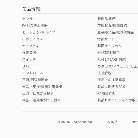
商品情報
中国 RoHS表
※1 ※2
センサ
新商品情報
FAシステム機器
在庫状況/標準価格
Pb
Hg
Cd
Cr(V
モーション/ドライブ
生産終了品/推奨代替品
ロボティクス
特設サイト
セーフティ
動画ライブラリ
検査装置
規格認証/適合
O
O
O
O
スイッチ
RoHS/REACH対応
リレー
カタログ/マニュアル訂正
コントロール
技術解説
"対応済み"や非含有の記載がされた商品であっても、流通
電源/周辺機器他
使用上の注意事項
非含有品が必要な際は、弊社営業部門もしくは販売店へお
省エネ支援/環境対策機器
製品に関するFAQ
目的・仕様から探す
FA用語辞典
改善・活用事例から探す
製品セキュリティへの取
OMRON Corporation
ヘルプ
サ