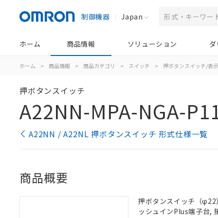
制御機器
Japan
ホーム
商品情報
ソリューション
ダ
ホーム
>
商品情報
>
商品カテゴリ
>
スイッチ
>
押ボタンスイッチ/表
押ボタンスイッチ
A22NN-MPA-NGA-P1
A22NN / A22NL 押ボタンスイッチ 形式仕様一覧
商品概要
押ボタンスイッチ（φ22）,
ッシュインPlus端子台, 接