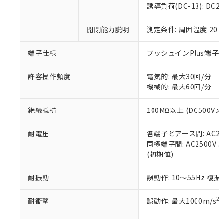
のであり、閲
ます。
Cr(Ⅵ)(六価クロム) : 
フタル酸エステル類の４
誘導負荷(DC-13): DC24
○
一定数以
DBP(フタル酸ジブチル) :
い。
当社は貴社製
DEHP(フタル酸ビス(2-エ
正式な納期状
置等に一切使
開閉能力説明
測定条件: 周囲温度 2
当社販売員に
※2 対応予定月
△
一定数に
当社は、貴社
オムロン制御
また当社は、
※2 環境保護使
在庫状況およ
部品在庫の切り替
たしません。
端子仕様
プッシュインPlus端
－
在庫なし
す。
「ｅ」：有害物質
機器販売
マイパーツ機
「10」：通常の
許容操作頻度
電気的: 最大30回/分
ている必要が
味します。
機械的: 最大60回/分
空
受注生産
お客様が当ウ
※3 非含有証明
「－」：未確認で
白
が、当社の製
絶縁抵抗
100MΩ以上 (DC500V
さい。
下記の非含有証明
※当社の共同
耐電圧
各端子とアース間: AC250
いる法人を指
EU RoHS指令（
同極端子間: AC2500V 5
51物質の非含有証
(初期値)
※本証明書は発行
また、RoHS指
混在することから
耐振動
誤動作: 10～55Hz 複
既に当社にて対応
り割愛しておりま
耐衝撃
誤動作: 最大1000m/s