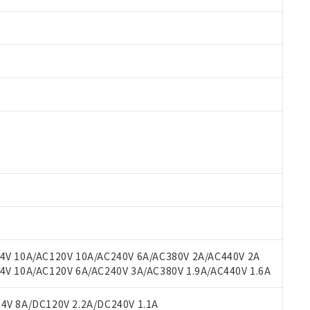
 RoHS指令（10物質）の非含有に対応した製品が提供可能な商品です
oHS指令（10物質）の非含有に対応した製品に切り替える予定のある
 RoHS指令（10物質）の非含有に非対応の商品で、対応品を出す予
 RoHS指令（10物質）の非含有の対応状況を調査中または確認中の
ンス料など無形物で、有害物質有無と関係のない商品です。
○×表
より、非含有部品としていたものが、含有品と判明した場合などやむ
みいただき、同意のうえご利用ください。
材料含有率が中国RoHSの基準値以下であることを示します。
材料含有率が中国RoHSの基準値を超えていることを示します。
、当社制御機器事業取扱商品の当社在庫状況および標準価格(税抜)
ら貴社製品のうち、外国為替および外国貿易法に定める商品（以下｢
質）：
V 10A/AC120V 10A/AC240V 6A/AC380V 2A/AC440V 2A
す。当社販売部門へお問い合わせください。
 水銀(Hg) 1000ppm以下、 カドミウム(Cd) 100ppm以下、
たは国外への提供する場合は、日本国政府の輸出許可(または役務取
 10A/AC120V 6A/AC240V 3A/AC380V 1.9A/AC440V 1.6A
000ppm以下、ポリ臭化ビフェニル類(PBB) 1000ppm以下、ポリ臭化ジフェニルエーテル類(P
事業取扱商品の中には、本サービスの対象外となる商品もあること
手続きをとります。
キシル) (DEHP)(別名：DOP) 1000ppm以下、フタル酸ブチルベンジル（BBP） 100
(GB/T26572)：
以下、フタル酸ジイソブチル (DIBP) 1000ppm以下
び標準価格照会結果は、記載している更新日時点での社内データに
物を破棄する場合は、完全に破砕するなど、違法に輸出されないよ
(水銀) : 1000ppm、 Cd(カドミウム) : 100ppm、
V 8A/DC120V 2.2A/DC240V 1.1A
業用監視および制御機器に対する適用除外項目は除く。