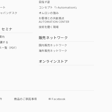
目指す姿
ポート
コンセプト「i-Automation!」
ジャパンデスク
オムロンの強み
お客様との共創拠点
AUTOMATION CENTER
DIBP
BBP
DEHP
環境保護
技術を磨く現場
・セミナ
使用期限
案内
販売ネットワーク
講する
O
O
O
e
国内販売ネットワーク
ス一覧（PDF）
海外販売ネットワーク
オンラインストア
状況ページへ
件
商品のご承諾事項
Facebook