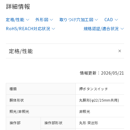
詳細情報
定格/性能
外形図
取りつけ穴加工図
CAD
RoHS/REACH対応状況
規格認証/適合状況
定格/性能
情報更新：2026/05/21
種類
押ボタンスイッチ
胴体形状
丸胴形(φ22/25mm共用)
照光/非照光
非照光
操作部
操作部形状
丸形 突出形