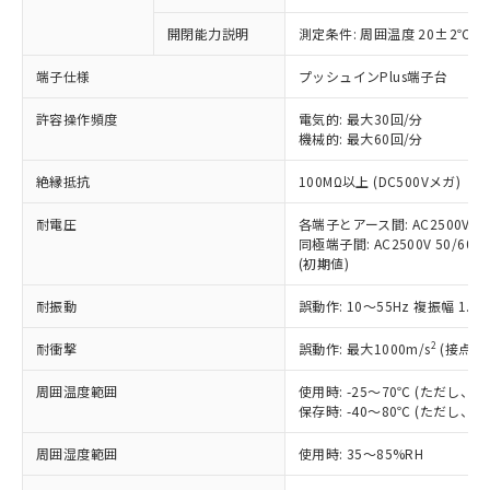
商品です。
対応予定なし：EU RoHS指令（10物質）の
開閉能力説明
測定条件: 周囲温度 20±2℃、
以下の条件をお読みいただき、同意のうえ
非含有に非対応の商品で、対応品を出す予
ご利用ください。
定はありません。
端子仕様
プッシュインPlus端子台
調査・確認中：EU RoHS指令（10物質）の
本サービスは、当社制御機器事業取扱
※1 中国RoHS○×表
非含有の対応状況を調査中または確認中の
許容操作頻度
電気的: 最大30回/分
商品の当社在庫状況および標準価格
商品です。
機械的: 最大60回/分
(税抜)を提供させていただくもので
「○」：最大均質材料含有率が中国RoHSの
非該当品：ライセンス料など無形物で、有
す。
絶縁抵抗
基準値以下であることを示します。
100MΩ以上 (DC500Vメガ)
害物質有無と関係のない商品です。
当社制御機器事業取扱商品の中には、
「×」：最大均質材料含有率が中国RoHSの
仕入先様の事情により、非含有部品として
本サービスの対象外となる商品もある
耐電圧
各端子とアース間: AC2500V 50/
基準値を超えていることを示します。
いたものが、含有品と判明した場合などや
当社は、これら貴社製品のうち、外国
ことをご了承ください。
同極端子間: AC2500V 50/60Hz
「－」：未確認です。当社販売部門へお問
むを得ず変更することがあります。
為替および外国貿易法に定める商品
(初期値)
在庫状況および標準価格照会結果は、
い合わせください。
（以下｢規制貨物等」という）を輸出
記載している更新日時点での社内デー
*EU RoHS指令（10物質）：
または国外への提供する場合は、日本
耐振動
誤動作: 10～55Hz 複振幅 1.
記
タに基づき作成されるものであり、閲
説明
鉛(Pb) 1000ppm以下、 水銀(Hg) 1000ppm以下、 カド
*中国RoHS10物質の基準値 (GB/T26572)：
国政府の輸出許可(または役務取引許
号
覧された時点での実際の在庫および標
ミウム(Cd) 100ppm以下、
Pb(鉛) :1000ppm、 Hg(水銀) : 1000ppm、 Cd(カドミウ
2
耐衝撃
誤動作: 最大1000m/s
(接点開
可)を取得するなどの必要な手続きを
六価クロム(Cr(Ⅵ)) 1000ppm以下、ポリ臭化ビフェニル
ム) : 100ppm、
準価格とは異なる場合があることをご
類(PBB) 1000ppm以下、ポリ臭化ジフェニルエーテル類
Cr(Ⅵ)(六価クロム) : 1000ppm、 PBBs(ポリ臭化ビフェ
とります。
了承ください。
(PBDE) 1000ppm以下、フタル酸ビス(2-エチルヘキシ
○
一定数以上の在庫あり
ニル類) : 1000ppm、 PBDEs(ポリ臭化ジフェニルエーテ
周囲温度範囲
使用時: -25～70℃ (ただし
当社は規制貨物を破棄する場合は、完
ル) (DEHP)(別名：DOP) 1000ppm以下、フタル酸ブチ
正式な納期状況および標準価格はお客
ル類) : 1000ppm、
保存時: -40～80℃ (ただし
ルベンジル（BBP） 1000ppm以下、フタル酸ジブチル
全に破砕するなど、違法に輸出されな
DBP(フタル酸ジブチル) : 1000ppm、 DIBP(フタル酸ジ
様のお取引先、またはお客様担当のオ
（DBP） 1000ppm以下、フタル酸ジイソブチル
イソブチル) : 1000ppm、 BBP(フタル酸ブチルベンジ
△
一定数には満たないが在庫あり
いよう必要な手段を講じます。
ムロン制御機器販売店・当社販売員に
(DIBP) 1000ppm以下
ル) : 1000ppm、
周囲湿度範囲
使用時: 35～85%RH
当社は貴社製品を、核兵器、ミサイ
但し、RoHS指令で産業用監視および制御機器に対する
DEHP(フタル酸ビス(2-エチルヘキシル)) : 1000ppm
ご相談ください。
適用除外項目は除く。
ル、化学兵器、生物兵器またはその他