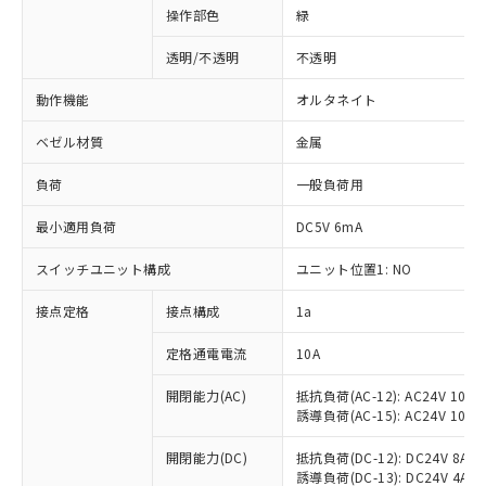
操作部色
緑
透明/不透明
不透明
動作機能
オルタネイト
ベゼル材質
金属
負荷
一般負荷用
最小適用負荷
DC5V 6mA
スイッチユニット構成
ユニット位置1: NO
接点定格
接点構成
1a
※1 対応状況
定格通電電流
10A
対応済み：EU RoHS指令（10物質）の
非含有に対応した製品が提供可能な商品で
開閉能力(AC)
抵抗負荷(AC-12): AC24V 10A/A
誘導負荷(AC-15): AC24V 10A/AC
す。
対応予定：EU RoHS指令（10物質）の非含
ご利用条件
開閉能力(DC)
抵抗負荷(DC-12): DC24V 8A/DC
有に対応した製品に切り替える予定のある
誘導負荷(DC-13): DC24V 4A/DC