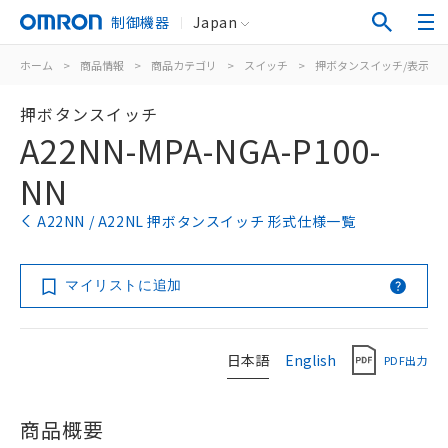
制御機器
Japan
ホーム
>
商品情報
>
商品カテゴリ
>
スイッチ
>
押ボタンスイッチ/表示灯
押ボタンスイッチ
A22NN-MPA-NGA-P100-
NN
A22NN / A22NL 押ボタンスイッチ 形式仕様一覧
マイリストに追加
日本語
English
PDF出力
商品概要