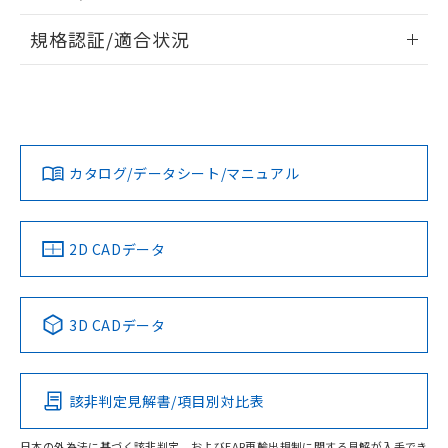
物質の対応では、対応完了までの期間は出
情報更新：2026/7/29
荷製品に未対応品が混在することから備考
規格認証/適合状況
欄に対応日を記載しておりました。
ログイン/会員登録
EU RoHS
注意事項・凡例
既に当社にて対応品への在庫切替を完了
A22NN-MPA-NGA-P100-NNについての規格認証/適合状況に
していることから、特段のことがない限
ついては、「カスタマーサポートセンタ お客様相談室」また
り、2022年1月12日より割愛しておりま
は貴社担当オムロン営業員または販売店にお問い合わせくだ
対応状況
対応予定月
※1
※2
す。
さい。
ダウンロードデータをご利用いただく前に、以下を必ずお読
みください。
カタログ/データシート/マニュアル
対応済み
ソフトウェアの使用条件
お問い合わせ
中国 RoHS
注意事項・凡例
2D CADデータ
中国 RoHS表
※1 ※2
3D CADデータ
Pb
Hg
Cd
Cr(VI)
該非判定見解書/項目別対比表
O
O
O
O
日本の外為法に基づく該非判定、およびEAR再輸出規制に関する見解が入手でき