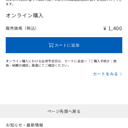
ます。
"対応済み"や非含有の記載がされた商品であっても、流通
在庫等で未対応品が混在する可能性があります。
オンライン購入
非含有品が必要な際は、弊社営業部門もしくは販売店へお
問い合わせください。
¥ 1,400
販売価格（税込）
この製品のRoHS/REACH対応状況ページへ
カートに追加
オンライン購入における出荷予定日は、カートに追加～「ご購入手続き：価
格・納期の確認」画面にてご確認ください。
カートをみる
ページ先頭へ戻る
お知らせ・最新情報