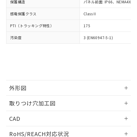
－
在庫なし(最新の在庫状況につ
オムロン制御機器販売店や当社販売拠
保護構造
パネル前面: IP66、NEMA4X, N
フタル酸エステル類の４物質については閾値を超える意
武器並びにこれらの製造装置等に一切
いては、お客様のお取引先、ま
図的な使用がないことを確認しています。
点は「
販売ネットワーク
」をご確認
※2 環境保護使用期限
使用いたしません。
たはお客様担当のオムロン制御
感電保護クラス
Class II
ください。
当社は、貴社製品を第三者に販売する
機器販売店・当社販売員にご確
在庫状況および標準価格結果を当社の
※2 対応予定月
「ｅ」：有害物質（10物質）のすべてが基
場合は、上記1、2および3の内容を当
PTI（トラッキング特性）
175
認ください)
事前の承諾なく第三者に漏洩または開
準値以下であることを示します。
該第三者に通知します。また当社は、
示しないようお願いします。
部品在庫の切り替え状況などにより、予定
「10」：通常の使用状況下において有害物
汚染度
3 (EN60947-5-1)
販売先および販売に係わる関係者が違
マイパーツ機能（部品リスト作成サー
空
受注生産機種、また在庫状況の
月が前後することがあります。
質が外部に漏えいし、環境に深刻な影響を
法に輸出するおそれがある場合は、取
ビス）をご利用いただくには、I-Web
白
情報を公開していない機種
及ぼさない年数を意味します。
り引きをいたしません。
メンバーズにご登録されている必要が
「－」：未確認です。当社販売部門へお問
あります。
い合わせください。
お客様が当ウェブサイト上で当社にご
※3 非含有証明書ダウンロード
登録された部品リストについて、当社
および当社の共同利用者が、当社の製
下記の非含有証明書をダウンロードするこ
品・サービスに関するお客様との取
外形図
とができます。
合意する
キャンセル
引・商談に必要な範囲で利用すること
をご了承ください。
情報更新：2026/05/21
EU RoHS指令（10物質）の非含有証明書
取りつけ穴加工図
※当社の共同利用者とは、
"個人情報
51物質の非含有証明書（当社基準）
の共同利用に関して"
の「1.共同利
情報更新：2026/05/21
※本証明書は発行日時点で非含有を証明す
用者の範囲」に記載されている法人を
CAD
るもので、過去に遡って非含有を証明する
指します。
ものではありません。
ログイン/会員登録いただくと、CADデータをダウンロー
RoHS/REACH対応状況
また、RoHS指令のフタル酸エステル類４
ドすることができます。