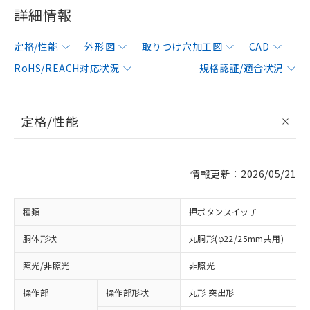
詳細情報
定格/性能
外形図
取りつけ穴加工図
CAD
RoHS/REACH対応状況
規格認証/適合状況
定格/性能
情報更新：2026/05/21
種類
押ボタンスイッチ
胴体形状
丸胴形(φ22/25mm共用)
照光/非照光
非照光
操作部
操作部形状
丸形 突出形