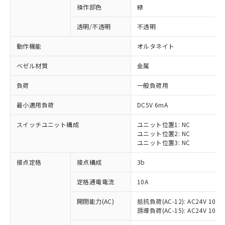
操作部色
緑
透明/不透明
不透明
動作機能
オルタネイト
ベゼル材質
金属
負荷
一般負荷用
最小適用負荷
DC5V 6mA
スイッチユニット構成
ユニット位置1: NC
ユニット位置2: NC
ユニット位置3: NC
※1 対応状況
接点定格
接点構成
3b
対応済み：EU RoHS指令（10物質）の
定格通電電流
10A
非含有に対応した製品が提供可能な商品で
開閉能力(AC)
抵抗負荷(AC-12): AC24V 10A/A
す。
誘導負荷(AC-15): AC24V 10A/AC
対応予定：EU RoHS指令（10物質）の非含
ご利用条件
有に対応した製品に切り替える予定のある