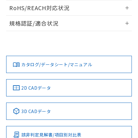
また、RoHS指令のフタル酸エステル類４
ログイン/会員登録いただくと、CADデータをダウンロー
RoHS/REACH対応状況
物質の対応では、対応完了までの期間は出
ドすることができます。
荷製品に未対応品が混在することから備考
情報更新：2026/7/29
欄に対応日を記載しておりました。
規格認証/適合状況
既に当社にて対応品への在庫切替を完了
ログイン/会員登録
EU RoHS
注意事項・凡例
していることから、特段のことがない限
UL認証
CSA認証
CEマーキング
り、2022年1月12日より割愛しておりま
す。
Yes
Yes
Yes
対応状況
対応予定月
※1
※2
ダウンロードデータをご利用いただく前に、以下を必ずお読
みください。
カタログ/データシート/マニュアル
対応済み
ソフトウェアの使用条件
LR型式承認
DNV型式承認
BV型式承認
KR型式承
（イギリス
（ノルウェー
（フランス
（韓国
船舶規格）
船舶規格）
船舶規格）
船舶規格
中国 RoHS
注意事項・凡例
2D CADデータ
No
No
No
No
中国 RoHS表
※1 ※2
3D CADデータ
この製品の規格認証/適合状況ページへ
Pb
Hg
Cd
Cr(VI)
その他の認証はこちらのページからご検索ください
該非判定見解書/項目別対比表
O
O
O
O