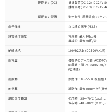
開閉能力(DC)
抵抗負荷(DC-12): DC24V 8A/DC
商品です。
誘導負荷(DC-13): DC24V 4A/DC
対応予定なし：EU RoHS指令（10物質）の
以下の条件をお読みいただき、同意のうえ
非含有に非対応の商品で、対応品を出す予
開閉能力説明
測定条件: 周囲温度 20±2℃、
ご利用ください。
定はありません。
調査・確認中：EU RoHS指令（10物質）の
端子仕様
ねじ締め端子 (M3.5)
本サービスは、当社制御機器事業取扱
※1 中国RoHS○×表
非含有の対応状況を調査中または確認中の
商品の当社在庫状況および標準価格
許容操作頻度
商品です。
電気的: 最大30回/分
(税抜)を提供させていただくもので
「○」：最大均質材料含有率が中国RoHSの
機械的: 最大60回/分
非該当品：ライセンス料など無形物で、有
す。
基準値以下であることを示します。
害物質有無と関係のない商品です。
当社制御機器事業取扱商品の中には、
絶縁抵抗
100MΩ以上 (DC500Vメガ)
「×」：最大均質材料含有率が中国RoHSの
仕入先様の事情により、非含有部品として
本サービスの対象外となる商品もある
基準値を超えていることを示します。
いたものが、含有品と判明した場合などや
当社は、これら貴社製品のうち、外国
ことをご了承ください。
耐電圧
各端子とアース間: AC2500V 50/
「－」：未確認です。当社販売部門へお問
むを得ず変更することがあります。
為替および外国貿易法に定める商品
同極端子間: AC2500V 50/60Hz
在庫状況および標準価格照会結果は、
い合わせください。
（以下｢規制貨物等」という）を輸出
(初期値)
記載している更新日時点での社内デー
*EU RoHS指令（10物質）：
または国外への提供する場合は、日本
記
タに基づき作成されるものであり、閲
説明
鉛(Pb) 1000ppm以下、 水銀(Hg) 1000ppm以下、 カド
*中国RoHS10物質の基準値 (GB/T26572)：
耐振動
誤動作: 10～55Hz 複振幅 1.
国政府の輸出許可(または役務取引許
号
覧された時点での実際の在庫および標
ミウム(Cd) 100ppm以下、
Pb(鉛) :1000ppm、 Hg(水銀) : 1000ppm、 Cd(カドミウ
可)を取得するなどの必要な手続きを
六価クロム(Cr(Ⅵ)) 1000ppm以下、ポリ臭化ビフェニル
ム) : 100ppm、
準価格とは異なる場合があることをご
類(PBB) 1000ppm以下、ポリ臭化ジフェニルエーテル類
2
耐衝撃
誤動作: 最大1000m/s
(接点開
Cr(Ⅵ)(六価クロム) : 1000ppm、 PBBs(ポリ臭化ビフェ
とります。
了承ください。
(PBDE) 1000ppm以下、フタル酸ビス(2-エチルヘキシ
○
一定数以上の在庫あり
ニル類) : 1000ppm、 PBDEs(ポリ臭化ジフェニルエーテ
当社は規制貨物を破棄する場合は、完
ル) (DEHP)(別名：DOP) 1000ppm以下、フタル酸ブチ
正式な納期状況および標準価格はお客
ル類) : 1000ppm、
周囲温度範囲
使用時: -25～70℃ (ただし
ルベンジル（BBP） 1000ppm以下、フタル酸ジブチル
全に破砕するなど、違法に輸出されな
DBP(フタル酸ジブチル) : 1000ppm、 DIBP(フタル酸ジ
様のお取引先、またはお客様担当のオ
保存時: -40～80℃ (ただし
（DBP） 1000ppm以下、フタル酸ジイソブチル
イソブチル) : 1000ppm、 BBP(フタル酸ブチルベンジ
△
一定数には満たないが在庫あり
いよう必要な手段を講じます。
ムロン制御機器販売店・当社販売員に
(DIBP) 1000ppm以下
ル) : 1000ppm、
当社は貴社製品を、核兵器、ミサイ
但し、RoHS指令で産業用監視および制御機器に対する
DEHP(フタル酸ビス(2-エチルヘキシル)) : 1000ppm