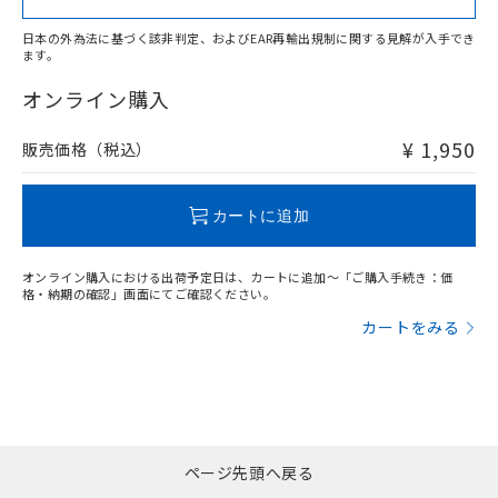
日本の外為法に基づく該非判定、およびEAR再輸出規制に関する見解が入手でき
ます。
"対応済み"や非含有の記載がされた商品であっても、流通
在庫等で未対応品が混在する可能性があります。
オンライン購入
非含有品が必要な際は、弊社営業部門もしくは販売店へお
問い合わせください。
¥ 1,950
販売価格（税込）
この製品のRoHS/REACH対応状況ページへ
カートに追加
オンライン購入における出荷予定日は、カートに追加～「ご購入手続き：価
格・納期の確認」画面にてご確認ください。
カートをみる
ページ先頭へ戻る