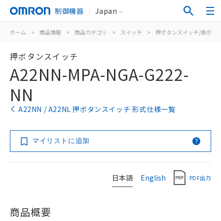
制御機器
Japan
ホーム
>
商品情報
>
商品カテゴリ
>
スイッチ
>
押ボタンスイッチ/表示灯
押ボタンスイッチ
A22NN-MPA-NGA-G222-
NN
A22NN / A22NL 押ボタンスイッチ 形式仕様一覧
マイリストに追加
日本語
English
PDF出力
商品概要