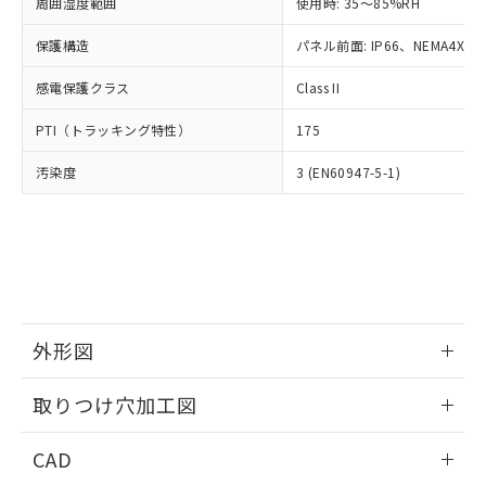
ご相談ください。
周囲湿度範囲
使用時: 35～85%RH
適用除外項目は除く。
ル、化学兵器、生物兵器またはその他
－
在庫なし(最新の在庫状況につ
オムロン制御機器販売店や当社販売拠
フタル酸エステル類の４物質については閾値を超える意
武器並びにこれらの製造装置等に一切
いては、お客様のお取引先、ま
図的な使用がないことを確認しています。
保護構造
パネル前面: IP66、NEMA4X, N
点は「
販売ネットワーク
」をご確認
※2 環境保護使用期限
使用いたしません。
たはお客様担当のオムロン制御
ください。
当社は、貴社製品を第三者に販売する
感電保護クラス
Class II
機器販売店・当社販売員にご確
在庫状況および標準価格結果を当社の
※2 対応予定月
「ｅ」：有害物質（10物質）のすべてが基
場合は、上記1、2および3の内容を当
認ください)
事前の承諾なく第三者に漏洩または開
準値以下であることを示します。
PTI（トラッキング特性）
175
該第三者に通知します。また当社は、
示しないようお願いします。
部品在庫の切り替え状況などにより、予定
「10」：通常の使用状況下において有害物
販売先および販売に係わる関係者が違
マイパーツ機能（部品リスト作成サー
空
受注生産機種、また在庫状況の
汚染度
3 (EN60947-5-1)
月が前後することがあります。
質が外部に漏えいし、環境に深刻な影響を
法に輸出するおそれがある場合は、取
ビス）をご利用いただくには、I-Web
白
情報を公開していない機種
及ぼさない年数を意味します。
り引きをいたしません。
メンバーズにご登録されている必要が
「－」：未確認です。当社販売部門へお問
あります。
い合わせください。
お客様が当ウェブサイト上で当社にご
※3 非含有証明書ダウンロード
登録された部品リストについて、当社
および当社の共同利用者が、当社の製
下記の非含有証明書をダウンロードするこ
品・サービスに関するお客様との取
とができます。
合意する
キャンセル
引・商談に必要な範囲で利用すること
外形図
をご了承ください。
EU RoHS指令（10物質）の非含有証明書
※当社の共同利用者とは、
情報更新：2026/05/21
"個人情報
取りつけ穴加工図
51物質の非含有証明書（当社基準）
の共同利用に関して"
の「1.共同利
※本証明書は発行日時点で非含有を証明す
用者の範囲」に記載されている法人を
情報更新：2026/05/21
るもので、過去に遡って非含有を証明する
CAD
指します。
ものではありません。