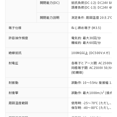
開閉能力(DC)
抵抗負荷(DC-12): DC24V 8A/DC
商品です。
誘導負荷(DC-13): DC24V 4A/DC
対応予定なし：EU RoHS指令（10物質）の
以下の条件をお読みいただき、同意のうえ
非含有に非対応の商品で、対応品を出す予
開閉能力説明
測定条件: 周囲温度 20±2℃、
ご利用ください。
定はありません。
調査・確認中：EU RoHS指令（10物質）の
端子仕様
ねじ締め端子 (M3.5)
本サービスは、当社制御機器事業取扱
※1 中国RoHS○×表
非含有の対応状況を調査中または確認中の
商品の当社在庫状況および標準価格
許容操作頻度
商品です。
電気的: 最大30回/分
(税抜)を提供させていただくもので
「○」：最大均質材料含有率が中国RoHSの
機械的: 最大60回/分
非該当品：ライセンス料など無形物で、有
す。
基準値以下であることを示します。
害物質有無と関係のない商品です。
当社制御機器事業取扱商品の中には、
絶縁抵抗
100MΩ以上 (DC500Vメガ)
「×」：最大均質材料含有率が中国RoHSの
仕入先様の事情により、非含有部品として
本サービスの対象外となる商品もある
基準値を超えていることを示します。
いたものが、含有品と判明した場合などや
当社は、これら貴社製品のうち、外国
ことをご了承ください。
耐電圧
各端子とアース間: AC2500V 50/
「－」：未確認です。当社販売部門へお問
むを得ず変更することがあります。
為替および外国貿易法に定める商品
同極端子間: AC2500V 50/60Hz
在庫状況および標準価格照会結果は、
い合わせください。
（以下｢規制貨物等」という）を輸出
(初期値)
記載している更新日時点での社内デー
*EU RoHS指令（10物質）：
または国外への提供する場合は、日本
記
タに基づき作成されるものであり、閲
説明
鉛(Pb) 1000ppm以下、 水銀(Hg) 1000ppm以下、 カド
*中国RoHS10物質の基準値 (GB/T26572)：
耐振動
誤動作: 10～55Hz 複振幅 1.
国政府の輸出許可(または役務取引許
号
覧された時点での実際の在庫および標
ミウム(Cd) 100ppm以下、
Pb(鉛) :1000ppm、 Hg(水銀) : 1000ppm、 Cd(カドミウ
可)を取得するなどの必要な手続きを
六価クロム(Cr(Ⅵ)) 1000ppm以下、ポリ臭化ビフェニル
ム) : 100ppm、
準価格とは異なる場合があることをご
類(PBB) 1000ppm以下、ポリ臭化ジフェニルエーテル類
2
耐衝撃
誤動作: 最大1000m/s
(接点開
Cr(Ⅵ)(六価クロム) : 1000ppm、 PBBs(ポリ臭化ビフェ
とります。
了承ください。
(PBDE) 1000ppm以下、フタル酸ビス(2-エチルヘキシ
○
一定数以上の在庫あり
ニル類) : 1000ppm、 PBDEs(ポリ臭化ジフェニルエーテ
当社は規制貨物を破棄する場合は、完
ル) (DEHP)(別名：DOP) 1000ppm以下、フタル酸ブチ
正式な納期状況および標準価格はお客
ル類) : 1000ppm、
周囲温度範囲
使用時: -25～70℃ (ただし
ルベンジル（BBP） 1000ppm以下、フタル酸ジブチル
全に破砕するなど、違法に輸出されな
DBP(フタル酸ジブチル) : 1000ppm、 DIBP(フタル酸ジ
様のお取引先、またはお客様担当のオ
保存時: -40～80℃ (ただし
（DBP） 1000ppm以下、フタル酸ジイソブチル
イソブチル) : 1000ppm、 BBP(フタル酸ブチルベンジ
△
一定数には満たないが在庫あり
いよう必要な手段を講じます。
ムロン制御機器販売店・当社販売員に
(DIBP) 1000ppm以下
ル) : 1000ppm、
当社は貴社製品を、核兵器、ミサイ
但し、RoHS指令で産業用監視および制御機器に対する
DEHP(フタル酸ビス(2-エチルヘキシル)) : 1000ppm