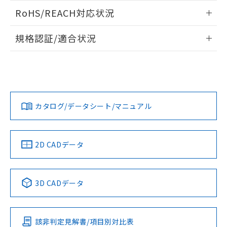
また、RoHS指令のフタル酸エステル類４
ログイン/会員登録いただくと、CADデータをダウンロー
RoHS/REACH対応状況
物質の対応では、対応完了までの期間は出
ドすることができます。
荷製品に未対応品が混在することから備考
情報更新：2026/7/29
欄に対応日を記載しておりました。
規格認証/適合状況
既に当社にて対応品への在庫切替を完了
ログイン/会員登録
EU RoHS
注意事項・凡例
していることから、特段のことがない限
UL認証
CSA認証
CEマーキング
り、2022年1月12日より割愛しておりま
す。
Yes
Yes
Yes
対応状況
対応予定月
※1
※2
ダウンロードデータをご利用いただく前に、以下を必ずお読
みください。
カタログ/データシート/マニュアル
対応済み
ソフトウェアの使用条件
LR型式承認
DNV型式承認
BV型式承認
KR型式承
（イギリス
（ノルウェー
（フランス
（韓国
船舶規格）
船舶規格）
船舶規格）
船舶規格
中国 RoHS
注意事項・凡例
2D CADデータ
No
No
No
No
中国 RoHS表
※1 ※2
3D CADデータ
この製品の規格認証/適合状況ページへ
Pb
Hg
Cd
Cr(VI)
その他の認証はこちらのページからご検索ください
該非判定見解書/項目別対比表
O
O
O
O