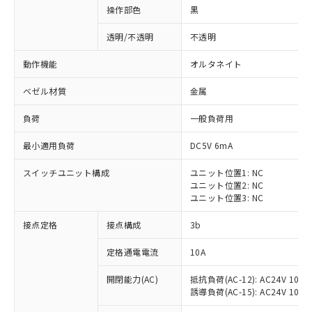
操作部色
黒
透明/不透明
不透明
動作機能
オルタネイト
ベゼル材質
金属
負荷
一般負荷用
最小適用負荷
DC5V 6mA
スイッチユニット構成
ユニット位置1: NC
ユニット位置2: NC
ユニット位置3: NC
※1 対応状況
接点定格
接点構成
3b
対応済み：EU RoHS指令（10物質）の
定格通電電流
10A
非含有に対応した製品が提供可能な商品で
開閉能力(AC)
抵抗負荷(AC-12): AC24V 10A/A
す。
誘導負荷(AC-15): AC24V 10A/AC
対応予定：EU RoHS指令（10物質）の非含
ご利用条件
有に対応した製品に切り替える予定のある