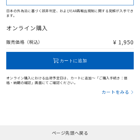
日本の外為法に基づく該非判定、およびEAR再輸出規制に関する見解が入手でき
ます。
"対応済み"や非含有の記載がされた商品であっても、流通
在庫等で未対応品が混在する可能性があります。
オンライン購入
非含有品が必要な際は、弊社営業部門もしくは販売店へお
問い合わせください。
¥ 1,950
販売価格（税込）
この製品のRoHS/REACH対応状況ページへ
カートに追加
オンライン購入における出荷予定日は、カートに追加～「ご購入手続き：価
格・納期の確認」画面にてご確認ください。
カートをみる
ページ先頭へ戻る