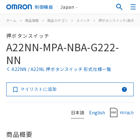
制御機器
Japan
ホーム
>
商品情報
>
商品カテゴリ
>
スイッチ
>
押ボタンスイッチ/表示灯
押ボタンスイッチ
A22NN-MPA-NBA-G222-
NN
A22NN / A22NL 押ボタンスイッチ 形式仕様一覧
マイリストに追加
日本語
English
PDF出力
商品概要