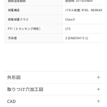
ご相談ください。
周囲湿度範囲
使用時: 35～85%RH
適用除外項目は除く。
ル、化学兵器、生物兵器またはその他
－
在庫なし(最新の在庫状況につ
オムロン制御機器販売店や当社販売拠
フタル酸エステル類の４物質については閾値を超える意
武器並びにこれらの製造装置等に一切
いては、お客様のお取引先、ま
図的な使用がないことを確認しています。
保護構造
パネル前面: IP66、NEMA4X, N
点は「
販売ネットワーク
」をご確認
※2 環境保護使用期限
使用いたしません。
たはお客様担当のオムロン制御
ください。
当社は、貴社製品を第三者に販売する
感電保護クラス
Class II
機器販売店・当社販売員にご確
在庫状況および標準価格結果を当社の
※2 対応予定月
「ｅ」：有害物質（10物質）のすべてが基
場合は、上記1、2および3の内容を当
認ください)
事前の承諾なく第三者に漏洩または開
準値以下であることを示します。
PTI（トラッキング特性）
175
該第三者に通知します。また当社は、
示しないようお願いします。
部品在庫の切り替え状況などにより、予定
「10」：通常の使用状況下において有害物
販売先および販売に係わる関係者が違
マイパーツ機能（部品リスト作成サー
空
受注生産機種、また在庫状況の
汚染度
3 (EN60947-5-1)
月が前後することがあります。
質が外部に漏えいし、環境に深刻な影響を
法に輸出するおそれがある場合は、取
ビス）をご利用いただくには、I-Web
白
情報を公開していない機種
及ぼさない年数を意味します。
り引きをいたしません。
メンバーズにご登録されている必要が
「－」：未確認です。当社販売部門へお問
あります。
い合わせください。
お客様が当ウェブサイト上で当社にご
※3 非含有証明書ダウンロード
登録された部品リストについて、当社
および当社の共同利用者が、当社の製
下記の非含有証明書をダウンロードするこ
品・サービスに関するお客様との取
とができます。
合意する
キャンセル
引・商談に必要な範囲で利用すること
外形図
をご了承ください。
EU RoHS指令（10物質）の非含有証明書
※当社の共同利用者とは、
情報更新：2026/05/21
"個人情報
取りつけ穴加工図
51物質の非含有証明書（当社基準）
の共同利用に関して"
の「1.共同利
※本証明書は発行日時点で非含有を証明す
用者の範囲」に記載されている法人を
情報更新：2026/05/21
るもので、過去に遡って非含有を証明する
CAD
指します。
ものではありません。