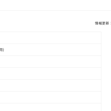
情報更新：2
用)