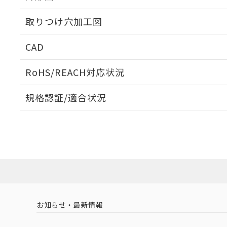
取りつけ穴加工図
CAD
ログイン/会員登録いただくと、CADデータをダウンロ
RoHS/REACH対応状況
規格認証/適合状況
EU RoHS
注意事項・凡例
UL認証
CSA認証
CEマーキング
ダウンロードデータをご利用いただく前に、以下を必ずお読
Yes
Yes
Yes
対応状況
対応予定月
※1
※2
ソフトウェアの使用条件
対応済み
LR型式承認
DNV型式承認
BV型式承認
KR
（イギリス
（ノルウェー
（フランス
（
お知らせ・最新情報
中国 RoHS
注意事項・凡例
船舶規格）
船舶規格）
船舶規格）
船