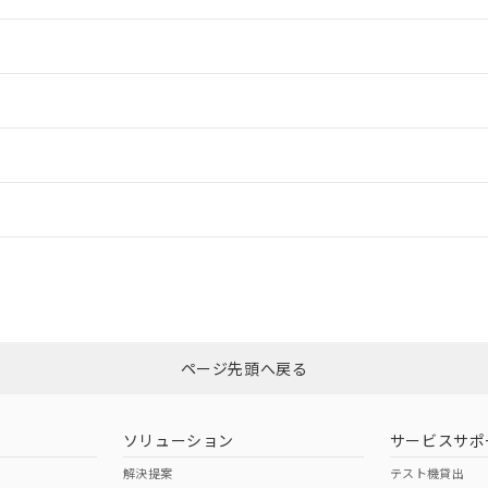
情報更新：2
情報更新：2
ードすることができます。
情報更新：
ログイン/会員登録
CCC認証
電波法
みください。
Yes
N/A
非含有証明書
※3
ページ先頭へ戻る
ダウンロードはこちら
型式承認
NK型式承認
ABS型式承認
韓国
（日本
（アメリカ
ソリューション
サービスサポ
舶規格）
船舶規格）
船舶規格）
解決提案
テスト機貸出