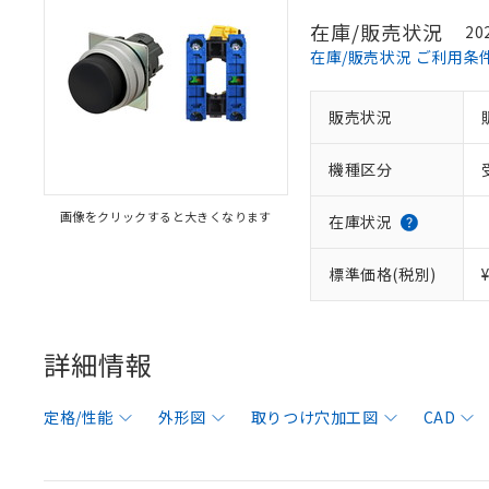
在庫/販売状況
20
在庫/販売状況 ご利用条
販売状況
機種区分
画像をクリックすると大きくなります
在庫状況
標準価格(税別)
詳細情報
定格/性能
外形図
取りつけ穴加工図
CAD