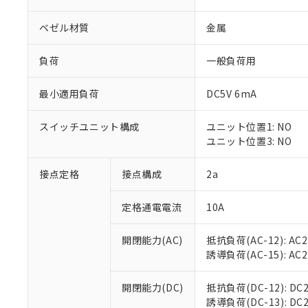
ベゼル材質
金属
負荷
一般負荷用
最小適用負荷
DC5V 6mA
※1 対応状況
スイッチユニット構成
ユニット位置1: NO
対応済み：EU
ユニット位置3: NO
対応予定：EU R
対応予定なし：EU
調査・確認中：EU
接点定格
接点構成
2a
ご利用条件
非該当品：ライセ
※1 中国RoHS
仕入先様の事情に
定格通電電流
10A
があります。
以下の条件をお読
「○」：最大均質
「×」：最大均質
開閉能力(AC)
抵抗負荷(AC-12): AC24
本サービスは
当社は、これ
*EU RoHS指令（10物
「－」：未確認で
誘導負荷(AC-15): AC24V
鉛(Pb) 1000ppm以下、
くものです。
う）を輸出ま
記
説明
六価クロム(Cr(Ⅵ)) 1
当社制御機器
などの必要な
フタル酸ビス(2-エチルヘ
号
*中国RoHS10物質の基準値 
ル（DBP） 1000ppm
在庫状況およ
開閉能力(DC)
抵抗負荷(DC-12): DC24
当社は規制貨
Pb(鉛) :1000ppm、 Hg
但し、RoHS指令で産
のであり、閲
誘導負荷(DC-13): DC24
ます。
Cr(Ⅵ)(六価クロム) : 
フタル酸エステル類の４