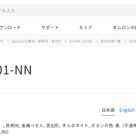
ウンロード
サポート
セミナ
オムロンの
示灯
>
φ22(φ25):照光・非照光・表示灯
>
A22NN / A22NL
>
形式仕様一覧
>
A22
01-NN
日本語
English
 非照光, 金属ベゼル, 突出形, オルタネイト, ボタンの色: 黒（不透明）,
/NO