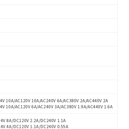
 RoHS指令（10物質）の非含有に対応した製品が提供可能な商品です
oHS指令（10物質）の非含有に対応した製品に切り替える予定のある
 RoHS指令（10物質）の非含有に非対応の商品で、対応品を出す予
 RoHS指令（10物質）の非含有の対応状況を調査中または確認中の
ンス料など無形物で、有害物質有無と関係のない商品です。
○×表
より、非含有部品としていたものが、含有品と判明した場合などやむ
みいただき、同意のうえご利用ください。
材料含有率が中国RoHSの基準値以下であることを示します。
材料含有率が中国RoHSの基準値を超えていることを示します。
V 10A/AC120V 10A/AC240V 6A/AC380V 2A/AC440V 2A
、当社制御機器事業取扱商品の当社在庫状況および標準価格(税抜)
ら貴社製品のうち、外国為替および外国貿易法に定める商品（以下｢
質）：
す。当社販売部門へお問い合わせください。
 10A/AC120V 6A/AC240V 3A/AC380V 1.9A/AC440V 1.6A
 水銀(Hg) 1000ppm以下、 カドミウム(Cd) 100ppm以下、
たは国外への提供する場合は、日本国政府の輸出許可(または役務取
000ppm以下、ポリ臭化ビフェニル類(PBB) 1000ppm以下、ポリ臭化ジフェニルエーテル類(P
事業取扱商品の中には、本サービスの対象外となる商品もあること
手続きをとります。
キシル) (DEHP)(別名：DOP) 1000ppm以下、フタル酸ブチルベンジル（BBP） 100
(GB/T26572)：
以下、フタル酸ジイソブチル (DIBP) 1000ppm以下
び標準価格照会結果は、記載している更新日時点での社内データに
V 8A/DC120V 2.2A/DC240V 1.1A
物を破棄する場合は、完全に破砕するなど、違法に輸出されないよ
(水銀) : 1000ppm、 Cd(カドミウム) : 100ppm、
業用監視および制御機器に対する適用除外項目は除く。
覧された時点での実際の在庫および標準価格とは異なる場合がある
V 4A/DC120V 1.1A/DC240V 0.55A
1000ppm、 PBBs(ポリ臭化ビフェニル類) : 1000ppm、 PBDEs(ポリ臭化ジフェニルエーテル類
物質については閾値を超える意図的な使用がないことを確認しています。