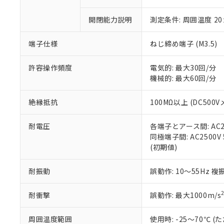
○
一定数以
DBP(フタル酸ジブチル) :
い。
当社は貴社製
DEHP(フタル酸ビス(2-エ
正式な納期状
置等に一切使
開閉能力説明
測定条件: 周囲温度 2
当社販売員に
※2 対応予定月
△
一定数に
当社は、貴社
オムロン制御
また当社は、
※2 環境保護使
端子仕様
ねじ締め端子 (M3.5)
在庫状況およ
部品在庫の切り替
たしません。
－
在庫なし
す。
「ｅ」：有害物質
機器販売
許容操作頻度
電気的: 最大30回/分
マイパーツ機
「10」：通常の
機械的: 最大60回/分
ている必要が
味します。
空
受注生産
お客様が当ウ
※3 非含有証明
「－」：未確認で
白
が、当社の製
絶縁抵抗
100MΩ以上 (DC500V
さい。
下記の非含有証明
※当社の共同
耐電圧
各端子とアース間: AC250
いる法人を指
EU RoHS指令（
同極端子間: AC2500V 5
51物質の非含有証
(初期値)
※本証明書は発行
また、RoHS指
耐振動
誤動作: 10～55Hz 複
混在することから
既に当社にて対応
耐衝撃
誤動作: 最大1000m/s
り割愛しておりま
周囲温度範囲
使用時: -25～70℃