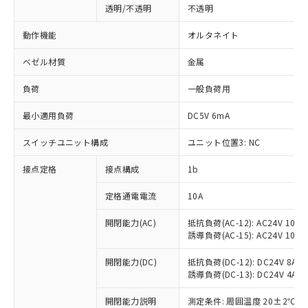
透明/不透明
不透明
動作機能
オルタネイト
ベゼル材質
金属
負荷
一般負荷用
最小適用負荷
DC5V 6mA
スイッチユニット構成
ユニット位置3: NC
接点定格
接点構成
1b
※1 対応状況
定格通電電流
10A
対応済み：EU RoHS指令（10物質）の
開閉能力(AC)
抵抗負荷(AC-12): AC24V 10A/A
誘導負荷(AC-15): AC24V 10A/AC
非含有に対応した製品が提供可能な商品で
す。
開閉能力(DC)
抵抗負荷(DC-12): DC24V 8A/DC
対応予定：EU RoHS指令（10物質）の非含
誘導負荷(DC-13): DC24V 4A/DC
ご利用条件
有に対応した製品に切り替える予定のある
商品です。
開閉能力説明
測定条件: 周囲温度 20±2℃、