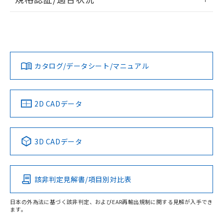
荷製品に未対応品が混在することから備考
ログイン/会員登録
EU RoHS
注意事項・凡例
欄に対応日を記載しておりました。
UL認証
CSA認証
CEマーキング
既に当社にて対応品への在庫切替を完了
していることから、特段のことがない限
Yes
Yes
Yes
対応状況
対応予定月
※1
※2
り、2022年1月12日より割愛しておりま
ダウンロードデータをご利用いただく前に、以下を必ずお読
す。
みください。
カタログ/データシート/マニュアル
対応済み
ソフトウェアの使用条件
LR型式承認
DNV型式承認
BV型式承認
KR型式承
（イギリス
（ノルウェー
（フランス
（韓国
船舶規格）
船舶規格）
船舶規格）
船舶規格
中国 RoHS
注意事項・凡例
2D CADデータ
No
No
No
No
中国 RoHS表
※1 ※2
3D CADデータ
この製品の規格認証/適合状況ページへ
Pb
Hg
Cd
Cr(VI)
その他の認証はこちらのページからご検索ください
該非判定見解書/項目別対比表
O
O
O
O
日本の外為法に基づく該非判定、およびEAR再輸出規制に関する見解が入手でき
ます。
"対応済み"や非含有の記載がされた商品であっても、流通