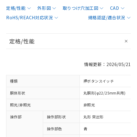
定格/性能
外形図
取りつけ穴加工図
CAD
RoHS/REACH対応状況
規格認証/適合状況
定格/性能
情報更新：2026/05/21
種類
押ボタンスイッチ
胴体形状
丸胴形(φ22/25mm共用)
照光/非照光
非照光
操作部
操作部形状
丸形 突出形
操作部色
青