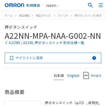
制御機器
Japan
ホーム
>
商品情報
>
商品カテゴリ
>
スイッチ
>
押ボタンスイッチ/表示灯
押ボタンスイッチ
A22NN-MPA-NAA-G002-NN
A22NN / A22NL 押ボタンスイッチ 形式仕様一覧
マイリストに追加
日本語
English
PDF出力
商品概要
押ボタンスイッチ（φ22）, 非照光,