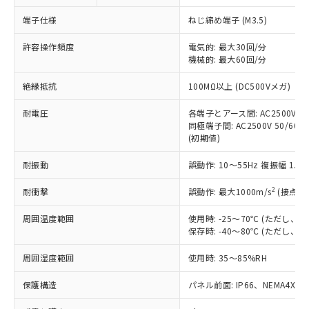
対応予定なし：EU RoHS指令（10物質）の
以下の条件をお読みいただき、同意のうえ
非含有に非対応の商品で、対応品を出す予
端子仕様
ねじ締め端子 (M3.5)
ご利用ください。
定はありません。
調査・確認中：EU RoHS指令（10物質）の
許容操作頻度
電気的: 最大30回/分
本サービスは、当社制御機器事業取扱
※1 中国RoHS○×表
非含有の対応状況を調査中または確認中の
機械的: 最大60回/分
商品の当社在庫状況および標準価格
商品です。
(税抜)を提供させていただくもので
「○」：最大均質材料含有率が中国RoHSの
絶縁抵抗
100MΩ以上 (DC500Vメガ)
非該当品：ライセンス料など無形物で、有
す。
基準値以下であることを示します。
害物質有無と関係のない商品です。
当社制御機器事業取扱商品の中には、
耐電圧
各端子とアース間: AC2500V 50/
「×」：最大均質材料含有率が中国RoHSの
仕入先様の事情により、非含有部品として
本サービスの対象外となる商品もある
同極端子間: AC2500V 50/60Hz
基準値を超えていることを示します。
いたものが、含有品と判明した場合などや
当社は、これら貴社製品のうち、外国
(初期値)
ことをご了承ください。
「－」：未確認です。当社販売部門へお問
むを得ず変更することがあります。
為替および外国貿易法に定める商品
在庫状況および標準価格照会結果は、
い合わせください。
（以下｢規制貨物等」という）を輸出
耐振動
誤動作: 10～55Hz 複振幅 1.
記載している更新日時点での社内デー
*EU RoHS指令（10物質）：
または国外への提供する場合は、日本
記
タに基づき作成されるものであり、閲
説明
鉛(Pb) 1000ppm以下、 水銀(Hg) 1000ppm以下、 カド
*中国RoHS10物質の基準値 (GB/T26572)：
2
耐衝撃
誤動作: 最大1000m/s
(接点開
国政府の輸出許可(または役務取引許
号
覧された時点での実際の在庫および標
ミウム(Cd) 100ppm以下、
Pb(鉛) :1000ppm、 Hg(水銀) : 1000ppm、 Cd(カドミウ
可)を取得するなどの必要な手続きを
六価クロム(Cr(Ⅵ)) 1000ppm以下、ポリ臭化ビフェニル
ム) : 100ppm、
準価格とは異なる場合があることをご
類(PBB) 1000ppm以下、ポリ臭化ジフェニルエーテル類
周囲温度範囲
使用時: -25～70℃ (ただし
Cr(Ⅵ)(六価クロム) : 1000ppm、 PBBs(ポリ臭化ビフェ
とります。
了承ください。
(PBDE) 1000ppm以下、フタル酸ビス(2-エチルヘキシ
○
一定数以上の在庫あり
ニル類) : 1000ppm、 PBDEs(ポリ臭化ジフェニルエーテ
保存時: -40～80℃ (ただし
当社は規制貨物を破棄する場合は、完
ル) (DEHP)(別名：DOP) 1000ppm以下、フタル酸ブチ
正式な納期状況および標準価格はお客
ル類) : 1000ppm、
ルベンジル（BBP） 1000ppm以下、フタル酸ジブチル
全に破砕するなど、違法に輸出されな
DBP(フタル酸ジブチル) : 1000ppm、 DIBP(フタル酸ジ
様のお取引先、またはお客様担当のオ
周囲湿度範囲
使用時: 35～85%RH
（DBP） 1000ppm以下、フタル酸ジイソブチル
イソブチル) : 1000ppm、 BBP(フタル酸ブチルベンジ
△
一定数には満たないが在庫あり
いよう必要な手段を講じます。
ムロン制御機器販売店・当社販売員に
(DIBP) 1000ppm以下
ル) : 1000ppm、
当社は貴社製品を、核兵器、ミサイ
但し、RoHS指令で産業用監視および制御機器に対する
DEHP(フタル酸ビス(2-エチルヘキシル)) : 1000ppm
ご相談ください。
保護構造
パネル前面: IP66、NEMA4X, N
適用除外項目は除く。
ル、化学兵器、生物兵器またはその他
－
在庫なし(最新の在庫状況につ
オムロン制御機器販売店や当社販売拠
フタル酸エステル類の４物質については閾値を超える意
武器並びにこれらの製造装置等に一切