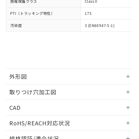
いては、お客様のお取引先、ま
図的な使用がないことを確認しています。
感電保護クラス
Class II
点は「
販売ネットワーク
」をご確認
※2 環境保護使用期限
使用いたしません。
たはお客様担当のオムロン制御
ください。
当社は、貴社製品を第三者に販売する
PTI（トラッキング特性）
175
機器販売店・当社販売員にご確
在庫状況および標準価格結果を当社の
※2 対応予定月
「ｅ」：有害物質（10物質）のすべてが基
場合は、上記1、2および3の内容を当
認ください)
事前の承諾なく第三者に漏洩または開
準値以下であることを示します。
汚染度
3 (EN60947-5-1)
該第三者に通知します。また当社は、
示しないようお願いします。
部品在庫の切り替え状況などにより、予定
「10」：通常の使用状況下において有害物
販売先および販売に係わる関係者が違
マイパーツ機能（部品リスト作成サー
空
受注生産機種、また在庫状況の
月が前後することがあります。
質が外部に漏えいし、環境に深刻な影響を
法に輸出するおそれがある場合は、取
ビス）をご利用いただくには、I-Web
白
情報を公開していない機種
及ぼさない年数を意味します。
り引きをいたしません。
メンバーズにご登録されている必要が
「－」：未確認です。当社販売部門へお問
あります。
い合わせください。
お客様が当ウェブサイト上で当社にご
※3 非含有証明書ダウンロード
登録された部品リストについて、当社
および当社の共同利用者が、当社の製
外形図
下記の非含有証明書をダウンロードするこ
品・サービスに関するお客様との取
とができます。
合意する
キャンセル
引・商談に必要な範囲で利用すること
情報更新：2026/05/21
取りつけ穴加工図
をご了承ください。
EU RoHS指令（10物質）の非含有証明書
※当社の共同利用者とは、
"個人情報
情報更新：2026/05/21
51物質の非含有証明書（当社基準）
の共同利用に関して"
の「1.共同利
CAD
※本証明書は発行日時点で非含有を証明す
用者の範囲」に記載されている法人を
るもので、過去に遡って非含有を証明する
ログイン/会員登録いただくと、CADデータをダウンロー
指します。
RoHS/REACH対応状況
ものではありません。
ドすることができます。
また、RoHS指令のフタル酸エステル類４
情報更新：2026/7/29
物質の対応では、対応完了までの期間は出
規格認証/適合状況