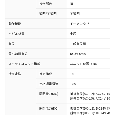
操作部色
黄
透明/不透明
不透明
動作機能
モーメンタリ
ベゼル材質
金属
負荷
一般負荷用
最小適用負荷
DC5V 6mA
スイッチユニット構成
ユニット位置1: NO
接点定格
接点構成
1a
※1 対応状況
定格通電電流
10A
対応済み：EU RoHS指令（10物質）の
非含有に対応した製品が提供可能な商品で
開閉能力(AC)
抵抗負荷(AC-12): AC24V 10A/A
誘導負荷(AC-15): AC24V 10A/AC
す。
対応予定：EU RoHS指令（10物質）の非含
ご利用条件
開閉能力(DC)
抵抗負荷(DC-12): DC24V 8A/DC
有に対応した製品に切り替える予定のある
誘導負荷(DC-13): DC24V 4A/DC