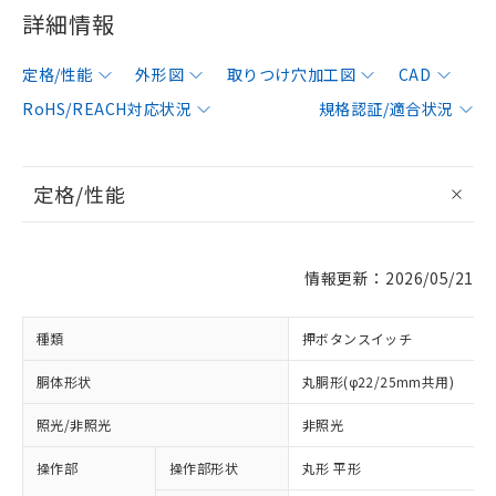
詳細情報
定格/性能
外形図
取りつけ穴加工図
CAD
RoHS/REACH対応状況
規格認証/適合状況
定格/性能
情報更新：2026/05/21
種類
押ボタンスイッチ
胴体形状
丸胴形(φ22/25mm共用)
照光/非照光
非照光
操作部
操作部形状
丸形 平形