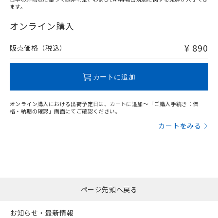
ます。
"対応済み"や非含有の記載がされた商品であっても、流通
在庫等で未対応品が混在する可能性があります。
オンライン購入
非含有品が必要な際は、弊社営業部門もしくは販売店へお
問い合わせください。
¥ 890
販売価格（税込）
この製品のRoHS/REACH対応状況ページへ
カートに追加
オンライン購入における出荷予定日は、カートに追加～「ご購入手続き：価
格・納期の確認」画面にてご確認ください。
カートをみる
ページ先頭へ戻る
お知らせ・最新情報