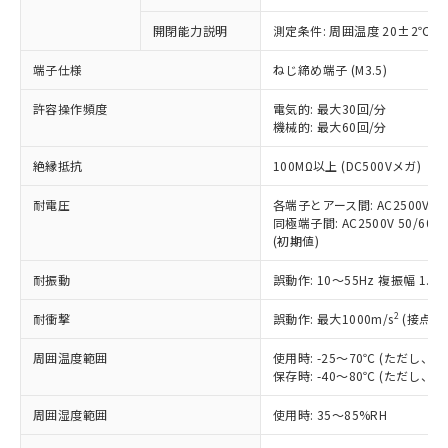
商品です。
対応予定なし：EU RoHS指令（10物質）の
開閉能力説明
測定条件: 周囲温度 20±2℃、
以下の条件をお読みいただき、同意のうえ
非含有に非対応の商品で、対応品を出す予
ご利用ください。
定はありません。
端子仕様
ねじ締め端子 (M3.5)
調査・確認中：EU RoHS指令（10物質）の
本サービスは、当社制御機器事業取扱
※1 中国RoHS○×表
非含有の対応状況を調査中または確認中の
許容操作頻度
電気的: 最大30回/分
商品の当社在庫状況および標準価格
商品です。
機械的: 最大60回/分
(税抜)を提供させていただくもので
「○」：最大均質材料含有率が中国RoHSの
非該当品：ライセンス料など無形物で、有
す。
絶縁抵抗
基準値以下であることを示します。
100MΩ以上 (DC500Vメガ)
害物質有無と関係のない商品です。
当社制御機器事業取扱商品の中には、
「×」：最大均質材料含有率が中国RoHSの
仕入先様の事情により、非含有部品として
本サービスの対象外となる商品もある
耐電圧
各端子とアース間: AC2500V 50/
基準値を超えていることを示します。
いたものが、含有品と判明した場合などや
当社は、これら貴社製品のうち、外国
ことをご了承ください。
同極端子間: AC2500V 50/60Hz
「－」：未確認です。当社販売部門へお問
むを得ず変更することがあります。
為替および外国貿易法に定める商品
(初期値)
在庫状況および標準価格照会結果は、
い合わせください。
（以下｢規制貨物等」という）を輸出
記載している更新日時点での社内デー
*EU RoHS指令（10物質）：
または国外への提供する場合は、日本
耐振動
誤動作: 10～55Hz 複振幅 1.
記
タに基づき作成されるものであり、閲
説明
鉛(Pb) 1000ppm以下、 水銀(Hg) 1000ppm以下、 カド
*中国RoHS10物質の基準値 (GB/T26572)：
国政府の輸出許可(または役務取引許
号
覧された時点での実際の在庫および標
ミウム(Cd) 100ppm以下、
Pb(鉛) :1000ppm、 Hg(水銀) : 1000ppm、 Cd(カドミウ
2
耐衝撃
誤動作: 最大1000m/s
(接点開
可)を取得するなどの必要な手続きを
六価クロム(Cr(Ⅵ)) 1000ppm以下、ポリ臭化ビフェニル
ム) : 100ppm、
準価格とは異なる場合があることをご
類(PBB) 1000ppm以下、ポリ臭化ジフェニルエーテル類
Cr(Ⅵ)(六価クロム) : 1000ppm、 PBBs(ポリ臭化ビフェ
とります。
了承ください。
(PBDE) 1000ppm以下、フタル酸ビス(2-エチルヘキシ
○
一定数以上の在庫あり
ニル類) : 1000ppm、 PBDEs(ポリ臭化ジフェニルエーテ
周囲温度範囲
使用時: -25～70℃ (ただし
当社は規制貨物を破棄する場合は、完
ル) (DEHP)(別名：DOP) 1000ppm以下、フタル酸ブチ
正式な納期状況および標準価格はお客
ル類) : 1000ppm、
保存時: -40～80℃ (ただし
ルベンジル（BBP） 1000ppm以下、フタル酸ジブチル
全に破砕するなど、違法に輸出されな
DBP(フタル酸ジブチル) : 1000ppm、 DIBP(フタル酸ジ
様のお取引先、またはお客様担当のオ
（DBP） 1000ppm以下、フタル酸ジイソブチル
イソブチル) : 1000ppm、 BBP(フタル酸ブチルベンジ
△
一定数には満たないが在庫あり
いよう必要な手段を講じます。
ムロン制御機器販売店・当社販売員に
(DIBP) 1000ppm以下
ル) : 1000ppm、
周囲湿度範囲
使用時: 35～85%RH
当社は貴社製品を、核兵器、ミサイ
但し、RoHS指令で産業用監視および制御機器に対する
DEHP(フタル酸ビス(2-エチルヘキシル)) : 1000ppm
ご相談ください。
適用除外項目は除く。
ル、化学兵器、生物兵器またはその他