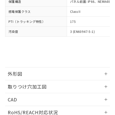
－
在庫なし(最新の在庫状況につ
オムロン制御機器販売店や当社販売拠
保護構造
パネル前面: IP66、NEMA4X, N
フタル酸エステル類の４物質については閾値を超える意
武器並びにこれらの製造装置等に一切
いては、お客様のお取引先、ま
図的な使用がないことを確認しています。
点は「
販売ネットワーク
」をご確認
※2 環境保護使用期限
使用いたしません。
たはお客様担当のオムロン制御
感電保護クラス
Class II
ください。
当社は、貴社製品を第三者に販売する
機器販売店・当社販売員にご確
在庫状況および標準価格結果を当社の
※2 対応予定月
「ｅ」：有害物質（10物質）のすべてが基
場合は、上記1、2および3の内容を当
PTI（トラッキング特性）
175
認ください)
事前の承諾なく第三者に漏洩または開
準値以下であることを示します。
該第三者に通知します。また当社は、
示しないようお願いします。
部品在庫の切り替え状況などにより、予定
「10」：通常の使用状況下において有害物
汚染度
3 (EN60947-5-1)
販売先および販売に係わる関係者が違
マイパーツ機能（部品リスト作成サー
空
受注生産機種、また在庫状況の
月が前後することがあります。
質が外部に漏えいし、環境に深刻な影響を
法に輸出するおそれがある場合は、取
ビス）をご利用いただくには、I-Web
白
情報を公開していない機種
及ぼさない年数を意味します。
り引きをいたしません。
メンバーズにご登録されている必要が
「－」：未確認です。当社販売部門へお問
あります。
い合わせください。
お客様が当ウェブサイト上で当社にご
※3 非含有証明書ダウンロード
登録された部品リストについて、当社
および当社の共同利用者が、当社の製
下記の非含有証明書をダウンロードするこ
品・サービスに関するお客様との取
外形図
とができます。
合意する
キャンセル
引・商談に必要な範囲で利用すること
をご了承ください。
情報更新：2026/05/21
EU RoHS指令（10物質）の非含有証明書
取りつけ穴加工図
※当社の共同利用者とは、
"個人情報
51物質の非含有証明書（当社基準）
の共同利用に関して"
の「1.共同利
情報更新：2026/05/21
※本証明書は発行日時点で非含有を証明す
用者の範囲」に記載されている法人を
CAD
るもので、過去に遡って非含有を証明する
指します。
ものではありません。
ログイン/会員登録いただくと、CADデータをダウンロー
RoHS/REACH対応状況
また、RoHS指令のフタル酸エステル類４
ドすることができます。