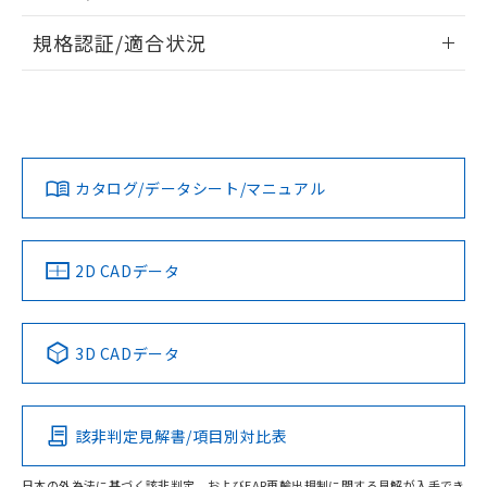
物質の対応では、対応完了までの期間は出
情報更新：2026/7/29
荷製品に未対応品が混在することから備考
規格認証/適合状況
欄に対応日を記載しておりました。
ログイン/会員登録
EU RoHS
注意事項・凡例
既に当社にて対応品への在庫切替を完了
UL認証
CSA認証
CEマーキング
していることから、特段のことがない限
り、2022年1月12日より割愛しておりま
Yes
Yes
Yes
対応状況
対応予定月
※1
※2
す。
ダウンロードデータをご利用いただく前に、以下を必ずお読
みください。
カタログ/データシート/マニュアル
対応済み
ソフトウェアの使用条件
LR型式承認
DNV型式承認
BV型式承認
KR型式承
（イギリス
（ノルウェー
（フランス
（韓国
船舶規格）
船舶規格）
船舶規格）
船舶規格
中国 RoHS
注意事項・凡例
2D CADデータ
No
No
No
No
中国 RoHS表
※1 ※2
3D CADデータ
この製品の規格認証/適合状況ページへ
Pb
Hg
Cd
Cr(VI)
その他の認証はこちらのページからご検索ください
該非判定見解書/項目別対比表
O
O
O
O
日本の外為法に基づく該非判定、およびEAR再輸出規制に関する見解が入手でき