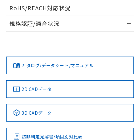
また、RoHS指令のフタル酸エステル類４
ログイン/会員登録いただくと、CADデータをダウンロー
RoHS/REACH対応状況
物質の対応では、対応完了までの期間は出
ドすることができます。
荷製品に未対応品が混在することから備考
情報更新：2026/7/29
欄に対応日を記載しておりました。
規格認証/適合状況
既に当社にて対応品への在庫切替を完了
ログイン/会員登録
EU RoHS
注意事項・凡例
していることから、特段のことがない限
UL認証
CSA認証
CEマーキング
り、2022年1月12日より割愛しておりま
す。
Yes
Yes
Yes
対応状況
対応予定月
※1
※2
ダウンロードデータをご利用いただく前に、以下を必ずお読
みください。
カタログ/データシート/マニュアル
対応済み
ソフトウェアの使用条件
LR型式承認
DNV型式承認
BV型式承認
KR型式承
（イギリス
（ノルウェー
（フランス
（韓国
船舶規格）
船舶規格）
船舶規格）
船舶規格
中国 RoHS
注意事項・凡例
2D CADデータ
No
No
No
No
中国 RoHS表
※1 ※2
3D CADデータ
この製品の規格認証/適合状況ページへ
Pb
Hg
Cd
Cr(VI)
その他の認証はこちらのページからご検索ください
該非判定見解書/項目別対比表
O
O
O
O