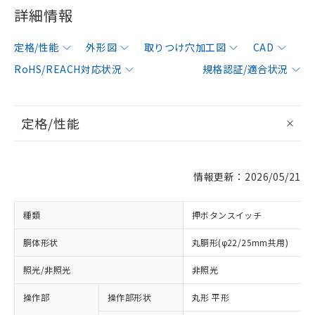
詳細情報
定格/性能
外形図
取りつけ穴加工図
CAD
RoHS/REACH対応状況
規格認証/適合状況
定格/性能
情報更新：2026/05/21
種類
押ボタンスイッチ
胴体形状
丸胴形(φ22/25mm共用)
照光/非照光
非照光
操作部
操作部形状
丸形 平形