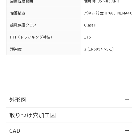
ご相談ください。
周囲湿度範囲
使用時: 35～85%RH
適用除外項目は除く。
ル、化学兵器、生物兵器またはその他
－
在庫なし(最新の在庫状況につ
オムロン制御機器販売店や当社販売拠
フタル酸エステル類の４物質については閾値を超える意
武器並びにこれらの製造装置等に一切
いては、お客様のお取引先、ま
図的な使用がないことを確認しています。
保護構造
パネル前面: IP66、NEMA4X, N
点は「
販売ネットワーク
」をご確認
※2 環境保護使用期限
使用いたしません。
たはお客様担当のオムロン制御
ください。
当社は、貴社製品を第三者に販売する
感電保護クラス
Class II
機器販売店・当社販売員にご確
在庫状況および標準価格結果を当社の
※2 対応予定月
「ｅ」：有害物質（10物質）のすべてが基
場合は、上記1、2および3の内容を当
認ください)
事前の承諾なく第三者に漏洩または開
準値以下であることを示します。
PTI（トラッキング特性）
175
該第三者に通知します。また当社は、
示しないようお願いします。
部品在庫の切り替え状況などにより、予定
「10」：通常の使用状況下において有害物
販売先および販売に係わる関係者が違
マイパーツ機能（部品リスト作成サー
空
受注生産機種、また在庫状況の
汚染度
3 (EN60947-5-1)
月が前後することがあります。
質が外部に漏えいし、環境に深刻な影響を
法に輸出するおそれがある場合は、取
ビス）をご利用いただくには、I-Web
白
情報を公開していない機種
及ぼさない年数を意味します。
り引きをいたしません。
メンバーズにご登録されている必要が
「－」：未確認です。当社販売部門へお問
あります。
い合わせください。
お客様が当ウェブサイト上で当社にご
※3 非含有証明書ダウンロード
登録された部品リストについて、当社
および当社の共同利用者が、当社の製
下記の非含有証明書をダウンロードするこ
品・サービスに関するお客様との取
とができます。
合意する
キャンセル
引・商談に必要な範囲で利用すること
外形図
をご了承ください。
EU RoHS指令（10物質）の非含有証明書
※当社の共同利用者とは、
情報更新：2026/05/21
"個人情報
取りつけ穴加工図
51物質の非含有証明書（当社基準）
の共同利用に関して"
の「1.共同利
※本証明書は発行日時点で非含有を証明す
用者の範囲」に記載されている法人を
情報更新：2026/05/21
るもので、過去に遡って非含有を証明する
CAD
指します。
ものではありません。