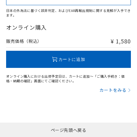
日本の外為法に基づく該非判定、およびEAR再輸出規制に関する見解が入手でき
ます。
"対応済み"や非含有の記載がされた商品であっても、流通
在庫等で未対応品が混在する可能性があります。
オンライン購入
非含有品が必要な際は、弊社営業部門もしくは販売店へお
問い合わせください。
¥ 1,580
販売価格（税込）
この製品のRoHS/REACH対応状況ページへ
カートに追加
オンライン購入における出荷予定日は、カートに追加～「ご購入手続き：価
格・納期の確認」画面にてご確認ください。
カートをみる
ページ先頭へ戻る