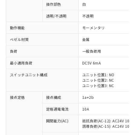
操作部色
白
透明/不透明
不透明
動作機能
モーメンタリ
ベゼル材質
金属
負荷
一般負荷用
最小適用負荷
DC5V 6mA
スイッチユニット構成
ユニット位置1: NO
ユニット位置2: NC
ユニット位置3: NC
※1 対応状況
接点定格
接点構成
1a+2b
対応済み：EU RoHS指令（10物質）の
定格通電電流
10A
非含有に対応した製品が提供可能な商品で
開閉能力(AC)
抵抗負荷(AC-12): AC24V 10A/A
す。
誘導負荷(AC-15): AC24V 10A/AC
対応予定：EU RoHS指令（10物質）の非含
ご利用条件
有に対応した製品に切り替える予定のある