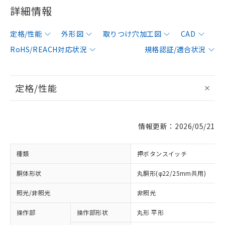
詳細情報
定格/性能
外形図
取りつけ穴加工図
CAD
RoHS/REACH対応状況
規格認証/適合状況
定格/性能
情報更新：2026/05/21
種類
押ボタンスイッチ
胴体形状
丸胴形(φ22/25mm共用)
照光/非照光
非照光
操作部
操作部形状
丸形 平形