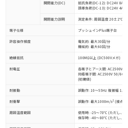
開閉能力(DC)
抵抗負荷(DC-12): DC24V 8A/DC
商品です。
誘導負荷(DC-13): DC24V 4A/DC
対応予定なし：EU RoHS指令（10物質）の
以下の条件をお読みいただき、同意のうえ
非含有に非対応の商品で、対応品を出す予
開閉能力説明
測定条件: 周囲温度 20±2℃、
ご利用ください。
定はありません。
調査・確認中：EU RoHS指令（10物質）の
端子仕様
プッシュインPlus端子台
本サービスは、当社制御機器事業取扱
※1 中国RoHS○×表
非含有の対応状況を調査中または確認中の
商品の当社在庫状況および標準価格
許容操作頻度
商品です。
電気的: 最大30回/分
(税抜)を提供させていただくもので
「○」：最大均質材料含有率が中国RoHSの
機械的: 最大60回/分
非該当品：ライセンス料など無形物で、有
す。
基準値以下であることを示します。
害物質有無と関係のない商品です。
当社制御機器事業取扱商品の中には、
絶縁抵抗
100MΩ以上 (DC500Vメガ)
「×」：最大均質材料含有率が中国RoHSの
仕入先様の事情により、非含有部品として
本サービスの対象外となる商品もある
基準値を超えていることを示します。
いたものが、含有品と判明した場合などや
当社は、これら貴社製品のうち、外国
ことをご了承ください。
耐電圧
各端子とアース間: AC2500V 50/
「－」：未確認です。当社販売部門へお問
むを得ず変更することがあります。
為替および外国貿易法に定める商品
同極端子間: AC2500V 50/60Hz
在庫状況および標準価格照会結果は、
い合わせください。
（以下｢規制貨物等」という）を輸出
(初期値)
記載している更新日時点での社内デー
*EU RoHS指令（10物質）：
または国外への提供する場合は、日本
記
タに基づき作成されるものであり、閲
説明
鉛(Pb) 1000ppm以下、 水銀(Hg) 1000ppm以下、 カド
*中国RoHS10物質の基準値 (GB/T26572)：
耐振動
誤動作: 10～55Hz 複振幅 1.
国政府の輸出許可(または役務取引許
号
覧された時点での実際の在庫および標
ミウム(Cd) 100ppm以下、
Pb(鉛) :1000ppm、 Hg(水銀) : 1000ppm、 Cd(カドミウ
可)を取得するなどの必要な手続きを
六価クロム(Cr(Ⅵ)) 1000ppm以下、ポリ臭化ビフェニル
ム) : 100ppm、
準価格とは異なる場合があることをご
類(PBB) 1000ppm以下、ポリ臭化ジフェニルエーテル類
2
耐衝撃
誤動作: 最大1000m/s
(接点開
Cr(Ⅵ)(六価クロム) : 1000ppm、 PBBs(ポリ臭化ビフェ
とります。
了承ください。
(PBDE) 1000ppm以下、フタル酸ビス(2-エチルヘキシ
○
一定数以上の在庫あり
ニル類) : 1000ppm、 PBDEs(ポリ臭化ジフェニルエーテ
当社は規制貨物を破棄する場合は、完
ル) (DEHP)(別名：DOP) 1000ppm以下、フタル酸ブチ
正式な納期状況および標準価格はお客
ル類) : 1000ppm、
周囲温度範囲
使用時: -25～70℃ (ただし
ルベンジル（BBP） 1000ppm以下、フタル酸ジブチル
全に破砕するなど、違法に輸出されな
DBP(フタル酸ジブチル) : 1000ppm、 DIBP(フタル酸ジ
様のお取引先、またはお客様担当のオ
保存時: -40～80℃ (ただし
（DBP） 1000ppm以下、フタル酸ジイソブチル
イソブチル) : 1000ppm、 BBP(フタル酸ブチルベンジ
△
一定数には満たないが在庫あり
いよう必要な手段を講じます。
ムロン制御機器販売店・当社販売員に
(DIBP) 1000ppm以下
ル) : 1000ppm、
当社は貴社製品を、核兵器、ミサイ
但し、RoHS指令で産業用監視および制御機器に対する
DEHP(フタル酸ビス(2-エチルヘキシル)) : 1000ppm