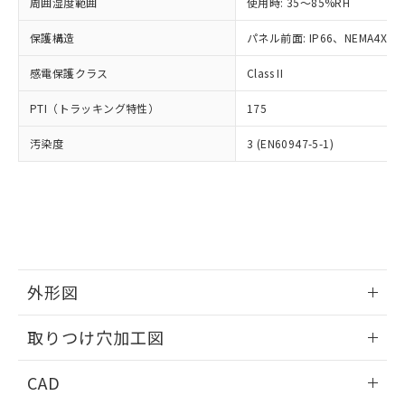
ご相談ください。
周囲湿度範囲
使用時: 35～85%RH
適用除外項目は除く。
ル、化学兵器、生物兵器またはその他
－
在庫なし(最新の在庫状況につ
オムロン制御機器販売店や当社販売拠
フタル酸エステル類の４物質については閾値を超える意
武器並びにこれらの製造装置等に一切
いては、お客様のお取引先、ま
図的な使用がないことを確認しています。
保護構造
パネル前面: IP66、NEMA4X, N
点は「
販売ネットワーク
」をご確認
※2 環境保護使用期限
使用いたしません。
たはお客様担当のオムロン制御
ください。
当社は、貴社製品を第三者に販売する
感電保護クラス
Class II
機器販売店・当社販売員にご確
在庫状況および標準価格結果を当社の
※2 対応予定月
「ｅ」：有害物質（10物質）のすべてが基
場合は、上記1、2および3の内容を当
認ください)
事前の承諾なく第三者に漏洩または開
準値以下であることを示します。
PTI（トラッキング特性）
175
該第三者に通知します。また当社は、
示しないようお願いします。
部品在庫の切り替え状況などにより、予定
「10」：通常の使用状況下において有害物
販売先および販売に係わる関係者が違
マイパーツ機能（部品リスト作成サー
空
受注生産機種、また在庫状況の
汚染度
3 (EN60947-5-1)
月が前後することがあります。
質が外部に漏えいし、環境に深刻な影響を
法に輸出するおそれがある場合は、取
ビス）をご利用いただくには、I-Web
白
情報を公開していない機種
及ぼさない年数を意味します。
り引きをいたしません。
メンバーズにご登録されている必要が
「－」：未確認です。当社販売部門へお問
あります。
い合わせください。
お客様が当ウェブサイト上で当社にご
※3 非含有証明書ダウンロード
登録された部品リストについて、当社
および当社の共同利用者が、当社の製
下記の非含有証明書をダウンロードするこ
品・サービスに関するお客様との取
とができます。
合意する
キャンセル
引・商談に必要な範囲で利用すること
外形図
をご了承ください。
EU RoHS指令（10物質）の非含有証明書
※当社の共同利用者とは、
情報更新：2026/05/21
"個人情報
取りつけ穴加工図
51物質の非含有証明書（当社基準）
の共同利用に関して"
の「1.共同利
※本証明書は発行日時点で非含有を証明す
用者の範囲」に記載されている法人を
情報更新：2026/05/21
るもので、過去に遡って非含有を証明する
CAD
指します。
ものではありません。