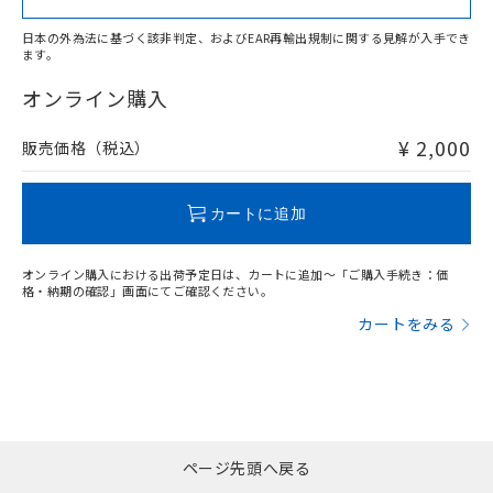
日本の外為法に基づく該非判定、およびEAR再輸出規制に関する見解が入手でき
ます。
"対応済み"や非含有の記載がされた商品であっても、流通
在庫等で未対応品が混在する可能性があります。
オンライン購入
非含有品が必要な際は、弊社営業部門もしくは販売店へお
問い合わせください。
¥ 2,000
販売価格（税込）
この製品のRoHS/REACH対応状況ページへ
カートに追加
オンライン購入における出荷予定日は、カートに追加～「ご購入手続き：価
格・納期の確認」画面にてご確認ください。
カートをみる
ページ先頭へ戻る