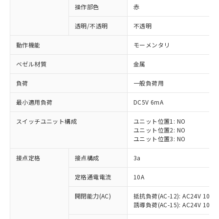
操作部色
赤
透明/不透明
不透明
動作機能
モーメンタリ
ベゼル材質
金属
負荷
一般負荷用
最小適用負荷
DC5V 6mA
スイッチユニット構成
ユニット位置1: NO
ユニット位置2: NO
ユニット位置3: NO
※1 対応状況
接点定格
接点構成
3a
対応済み：EU RoHS指令（10物質）の
定格通電電流
10A
非含有に対応した製品が提供可能な商品で
開閉能力(AC)
抵抗負荷(AC-12): AC24V 10A/A
す。
誘導負荷(AC-15): AC24V 10A/AC
対応予定：EU RoHS指令（10物質）の非含
ご利用条件
有に対応した製品に切り替える予定のある