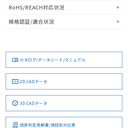
また、RoHS指令のフタル酸エステル類４
ログイン/会員登録いただくと、CADデータをダウンロー
RoHS/REACH対応状況
物質の対応では、対応完了までの期間は出
ドすることができます。
荷製品に未対応品が混在することから備考
情報更新：2026/7/29
欄に対応日を記載しておりました。
規格認証/適合状況
既に当社にて対応品への在庫切替を完了
ログイン/会員登録
EU RoHS
注意事項・凡例
A22NN-MNM-NRA-P111-NNについての規格認証/適合状況に
していることから、特段のことがない限
ついては、「カスタマーサポートセンタ お客様相談室」また
り、2022年1月12日より割愛しておりま
は貴社担当オムロン営業員または販売店にお問い合わせくだ
す。
対応状況
対応予定月
※1
※2
さい。
ダウンロードデータをご利用いただく前に、以下を必ずお読
みください。
カタログ/データシート/マニュアル
対応済み
ソフトウェアの使用条件
お問い合わせ
中国 RoHS
注意事項・凡例
2D CADデータ
中国 RoHS表
※1 ※2
3D CADデータ
Pb
Hg
Cd
Cr(VI)
該非判定見解書/項目別対比表
O
O
O
O