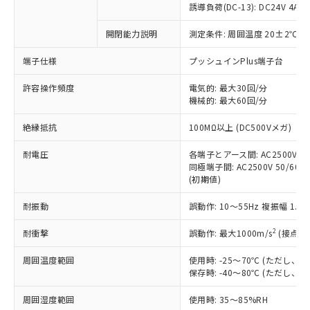
対応済み：EU RoHS指令（10物質）の
誘導負荷(DC-13): DC24V 4A/DC
非含有に対応した製品が提供可能な商品で
す。
開閉能力説明
測定条件: 周囲温度 20±2℃、
対応予定：EU RoHS指令（10物質）の非含
ご利用条件
端子仕様
プッシュインPlus端子台
有に対応した製品に切り替える予定のある
商品です。
許容操作頻度
電気的: 最大30回/分
対応予定なし：EU RoHS指令（10物質）の
機械的: 最大60回/分
以下の条件をお読みいただき、同意のうえ
非含有に非対応の商品で、対応品を出す予
ご利用ください。
定はありません。
絶縁抵抗
100MΩ以上 (DC500Vメガ)
調査・確認中：EU RoHS指令（10物質）の
本サービスは、当社制御機器事業取扱
※1 中国RoHS○×表
非含有の対応状況を調査中または確認中の
耐電圧
各端子とアース間: AC2500V 50/
商品の当社在庫状況および標準価格
商品です。
同極端子間: AC2500V 50/60Hz
(税抜)を提供させていただくもので
「○」：最大均質材料含有率が中国RoHSの
非該当品：ライセンス料など無形物で、有
(初期値)
す。
基準値以下であることを示します。
害物質有無と関係のない商品です。
当社制御機器事業取扱商品の中には、
「×」：最大均質材料含有率が中国RoHSの
耐振動
誤動作: 10～55Hz 複振幅 1.
仕入先様の事情により、非含有部品として
本サービスの対象外となる商品もある
基準値を超えていることを示します。
いたものが、含有品と判明した場合などや
当社は、これら貴社製品のうち、外国
ことをご了承ください。
2
耐衝撃
誤動作: 最大1000m/s
(接点開
「－」：未確認です。当社販売部門へお問
むを得ず変更することがあります。
為替および外国貿易法に定める商品
在庫状況および標準価格照会結果は、
い合わせください。
（以下｢規制貨物等」という）を輸出
記載している更新日時点での社内デー
周囲温度範囲
使用時: -25～70℃ (ただし
*EU RoHS指令（10物質）：
または国外への提供する場合は、日本
保存時: -40～80℃ (ただし
記
タに基づき作成されるものであり、閲
説明
鉛(Pb) 1000ppm以下、 水銀(Hg) 1000ppm以下、 カド
*中国RoHS10物質の基準値 (GB/T26572)：
国政府の輸出許可(または役務取引許
号
覧された時点での実際の在庫および標
ミウム(Cd) 100ppm以下、
Pb(鉛) :1000ppm、 Hg(水銀) : 1000ppm、 Cd(カドミウ
可)を取得するなどの必要な手続きを
六価クロム(Cr(Ⅵ)) 1000ppm以下、ポリ臭化ビフェニル
周囲湿度範囲
使用時: 35～85%RH
ム) : 100ppm、
準価格とは異なる場合があることをご
類(PBB) 1000ppm以下、ポリ臭化ジフェニルエーテル類