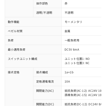
操作部色
赤
透明/不透明
不透明
動作機能
モーメンタリ
ベゼル材質
金属
負荷
一般負荷用
最小適用負荷
DC5V 6mA
スイッチユニット構成
ユニット位置1: NO
ユニット位置3: NC
接点定格
接点構成
1a+1b
定格通電電流
10A
開閉能力(AC)
抵抗負荷(AC-12): AC24V 10A/A
誘導負荷(AC-15): AC24V 10A/AC
※1 対応状況
開閉能力(DC)
抵抗負荷(DC-12): DC24V 8A/DC