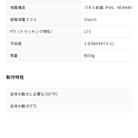
Cr(Ⅵ)(六価クロム) : 1000ppm、 PBBs(ポリ臭化ビフェ
とります。
了承ください。
(PBDE) 1000ppm以下、フタル酸ビス(2-エチルヘキシ
○
一定数以上の在庫あり
ニル類) : 1000ppm、 PBDEs(ポリ臭化ジフェニルエーテ
保護構造
パネル前面: IP66、NEMA4X, N
当社は規制貨物を破棄する場合は、完
ル) (DEHP)(別名：DOP) 1000ppm以下、フタル酸ブチ
正式な納期状況および標準価格はお客
ル類) : 1000ppm、
ルベンジル（BBP） 1000ppm以下、フタル酸ジブチル
全に破砕するなど、違法に輸出されな
DBP(フタル酸ジブチル) : 1000ppm、 DIBP(フタル酸ジ
様のお取引先、またはお客様担当のオ
（DBP） 1000ppm以下、フタル酸ジイソブチル
イソブチル) : 1000ppm、 BBP(フタル酸ブチルベンジ
感電保護クラス
Class II
△
一定数には満たないが在庫あり
いよう必要な手段を講じます。
ムロン制御機器販売店・当社販売員に
(DIBP) 1000ppm以下
ル) : 1000ppm、
当社は貴社製品を、核兵器、ミサイ
但し、RoHS指令で産業用監視および制御機器に対する
DEHP(フタル酸ビス(2-エチルヘキシル)) : 1000ppm
ご相談ください。
PTI（トラッキング特性）
175
適用除外項目は除く。
ル、化学兵器、生物兵器またはその他
－
在庫なし(最新の在庫状況につ
オムロン制御機器販売店や当社販売拠
フタル酸エステル類の４物質については閾値を超える意
武器並びにこれらの製造装置等に一切
いては、お客様のお取引先、ま
図的な使用がないことを確認しています。
点は「
販売ネットワーク
」をご確認
汚染度
3 (EN60947-5-1)
※2 環境保護使用期限
使用いたしません。
たはお客様担当のオムロン制御
ください。
当社は、貴社製品を第三者に販売する
機器販売店・当社販売員にご確
在庫状況および標準価格結果を当社の
質量
約50g
※2 対応予定月
「ｅ」：有害物質（10物質）のすべてが基
場合は、上記1、2および3の内容を当
認ください)
事前の承諾なく第三者に漏洩または開
準値以下であることを示します。
該第三者に通知します。また当社は、
示しないようお願いします。
部品在庫の切り替え状況などにより、予定
「10」：通常の使用状況下において有害物
販売先および販売に係わる関係者が違
マイパーツ機能（部品リスト作成サー
空
受注生産機種、また在庫状況の
動作特性
月が前後することがあります。
質が外部に漏えいし、環境に深刻な影響を
法に輸出するおそれがある場合は、取
ビス）をご利用いただくには、I-Web
白
情報を公開していない機種
及ぼさない年数を意味します。
り引きをいたしません。
メンバーズにご登録されている必要が
「－」：未確認です。当社販売部門へお問
あります。
全体の動きに必要な力(TTF)
い合わせください。
お客様が当ウェブサイト上で当社にご
※3 非含有証明書ダウンロード
全体の動き(TT)
登録された部品リストについて、当社
および当社の共同利用者が、当社の製
下記の非含有証明書をダウンロードするこ
品・サービスに関するお客様との取
とができます。
合意する
キャンセル
引・商談に必要な範囲で利用すること
をご了承ください。
EU RoHS指令（10物質）の非含有証明書