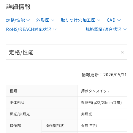
詳細情報
定格/性能
外形図
取りつけ穴加工図
CAD
RoHS/REACH対応状況
規格認証/適合状況
定格/性能
情報更新：2026/05/21
種類
押ボタンスイッチ
胴体形状
丸胴形(φ22/25mm共用)
照光/非照光
非照光
操作部
操作部形状
丸形 平形