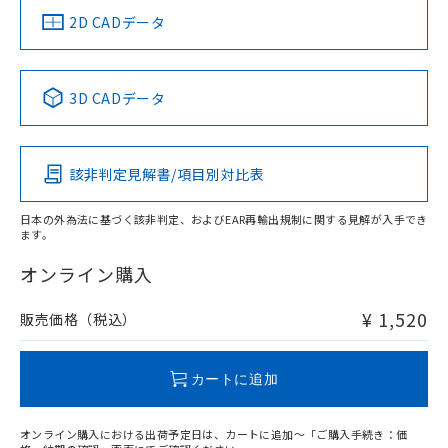
中国 RoHS
注意事項・凡例
2D CADデータ
中国 RoHS表
※1 ※2
3D CADデータ
Pb
Hg
Cd
Cr(VI)
該非判定見解書/項目別対比表
O
O
O
O
日本の外為法に基づく該非判定、およびEAR再輸出規制に関する見解が入手でき
ます。
"対応済み"や非含有の記載がされた商品であっても、流通
在庫等で未対応品が混在する可能性があります。
オンライン購入
非含有品が必要な際は、弊社営業部門もしくは販売店へお
問い合わせください。
¥ 1,520
販売価格（税込）
この製品のRoHS/REACH対応状況ページへ
カートに追加
オンライン購入における出荷予定日は、カートに追加～「ご購入手続き：価