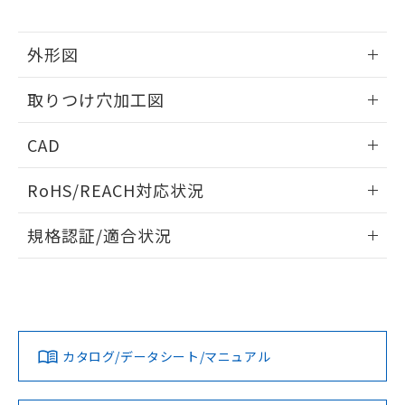
※当社の共同利用者とは、
"個人情報
51物質の非含有証明書（当社基準）
の共同利用に関して"
の「1.共同利
※本証明書は発行日時点で非含有を証明す
用者の範囲」に記載されている法人を
外形図
るもので、過去に遡って非含有を証明する
指します。
ものではありません。
情報更新：2026/05/21
また、RoHS指令のフタル酸エステル類４
取りつけ穴加工図
物質の対応では、対応完了までの期間は出
荷製品に未対応品が混在することから備考
情報更新：2026/05/21
CAD
欄に対応日を記載しておりました。
既に当社にて対応品への在庫切替を完了
ログイン/会員登録いただくと、CADデータをダウンロー
していることから、特段のことがない限
RoHS/REACH対応状況
ドすることができます。
り、2022年1月12日より割愛しておりま
情報更新：2026/7/29
す。
規格認証/適合状況
ログイン/会員登録
EU RoHS
注意事項・凡例
A22NN-MNM-NRA-P102-NNについての規格認証/適合状況に
ついては、「カスタマーサポートセンタ お客様相談室」また
は貴社担当オムロン営業員または販売店にお問い合わせくだ
対応状況
対応予定月
※1
※2
さい。
ダウンロードデータをご利用いただく前に、以下を必ずお読
みください。
カタログ/データシート/マニュアル
対応済み
ソフトウェアの使用条件
お問い合わせ