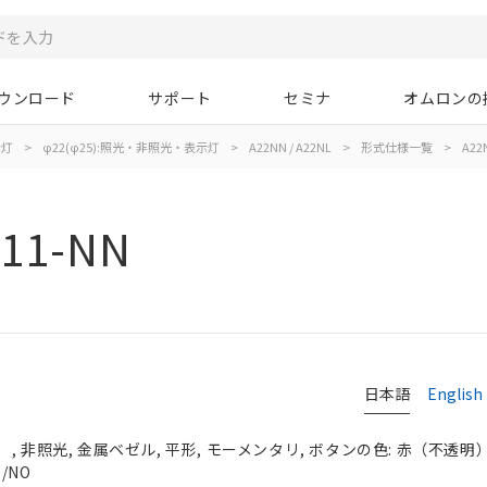
ウンロード
サポート
セミナ
オムロンの
示灯
>
φ22(φ25):照光・非照光・表示灯
>
A22NN / A22NL
>
形式仕様一覧
>
A22
11-NN
日本語
English
 非照光, 金属ベゼル, 平形, モーメンタリ, ボタンの色: 赤（不透明）, 
/NO