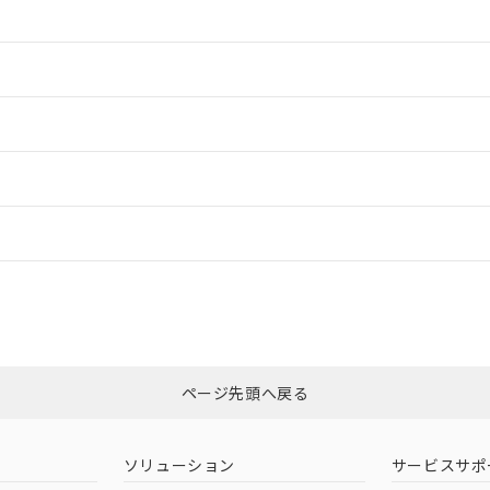
情報更新：2
情報更新：2
ードすることができます。
情報更新：
ログイン/会員登録
CCC認証
電波法
みください。
Yes
N/A
非含有証明書
※3
ページ先頭へ戻る
ダウンロードはこちら
型式承認
NK型式承認
ABS型式承認
韓国
（日本
（アメリカ
ソリューション
サービスサポ
舶規格）
船舶規格）
船舶規格）