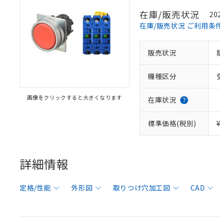
在庫/販売状況
20
在庫/販売状況 ご利用条
販売状況
機種区分
画像をクリックすると大きくなります
在庫状況
標準価格(税別)
詳細情報
定格/性能
外形図
取りつけ穴加工図
CAD