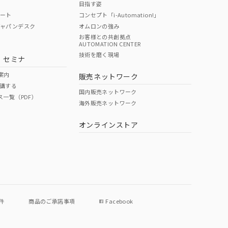
目指す姿
ポート
コンセプト「i-Automation!」
ジャパンデスク
オムロンの強み
お客様との共創拠点
AUTOMATION CENTER
DIBP
BBP
DEHP
環境保護
技術を磨く現場
・セミナ
状況ページへ
使用期限
検索ください
案内
販売ネットワーク
講する
O
O
O
e
国内販売ネットワーク
ス一覧（PDF）
海外販売ネットワーク
オンラインストア
状況ページへ
件
商品のご承諾事項
Facebook