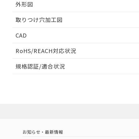
外形図
取りつけ穴加工図
CAD
ログイン/会員登録いただくと、CADデータをダウンロ
RoHS/REACH対応状況
規格認証/適合状況
EU RoHS
注意事項・凡例
UL認証
CSA認証
CEマーキング
ダウンロードデータをご利用いただく前に、以下を必ずお読
Yes
Yes
Yes
対応状況
対応予定月
※1
※2
ソフトウェアの使用条件
対応済み
LR型式承認
DNV型式承認
BV型式承認
KR
（イギリス
（ノルウェー
（フランス
（
お知らせ・最新情報
中国 RoHS
注意事項・凡例
船舶規格）
船舶規格）
船舶規格）
船