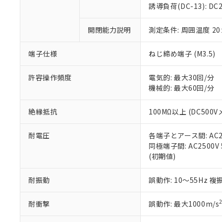
のであり、閲
ます。
Cr(Ⅵ)(六価クロム) : 
フタル酸エステル類の４
誘導負荷(DC-13): DC24
○
一定数以
DBP(フタル酸ジブチル) :
い。
当社は貴社製
DEHP(フタル酸ビス(2-エ
正式な納期状
置等に一切使
開閉能力説明
測定条件: 周囲温度 2
当社販売員に
※2 対応予定月
△
一定数に
当社は、貴社
オムロン制御
また当社は、
※2 環境保護使
在庫状況およ
部品在庫の切り替
たしません。
端子仕様
ねじ締め端子 (M3.5)
－
在庫なし
す。
「ｅ」：有害物質
機器販売
マイパーツ機
「10」：通常の
許容操作頻度
電気的: 最大30回/分
ている必要が
味します。
機械的: 最大60回/分
空
受注生産
お客様が当ウ
※3 非含有証明
「－」：未確認で
白
が、当社の製
絶縁抵抗
100MΩ以上 (DC500V
さい。
下記の非含有証明
※当社の共同
耐電圧
各端子とアース間: AC250
いる法人を指
EU RoHS指令（
同極端子間: AC2500V 5
51物質の非含有証
(初期値)
※本証明書は発行
また、RoHS指
混在することから
耐振動
誤動作: 10～55Hz 複
既に当社にて対応
り割愛しておりま
耐衝撃
誤動作: 最大1000m/s