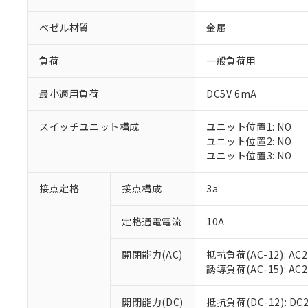
ベゼル材質
金属
負荷
一般負荷用
最小適用負荷
DC5V 6mA
※1 対応状況
スイッチユニット構成
ユニット位置1: NO
対応済み：EU
ユニット位置2: NO
対応予定：EU R
ユニット位置3: NO
対応予定なし：EU
調査・確認中：EU
ご利用条件
接点定格
接点構成
3a
非該当品：ライセ
※1 中国RoHS
仕入先様の事情に
定格通電電流
10A
があります。
以下の条件をお読
「○」：最大均質
「×」：最大均質
本サービスは
当社は、これ
*EU RoHS指令（10物
開閉能力(AC)
抵抗負荷(AC-12): AC24
「－」：未確認で
鉛(Pb) 1000ppm以下、
くものです。
う）を輸出ま
誘導負荷(AC-15): AC24V
記
説明
六価クロム(Cr(Ⅵ)) 1
当社制御機器
などの必要な
フタル酸ビス(2-エチルヘ
号
*中国RoHS10物質の基準値 
ル（DBP） 1000ppm
在庫状況およ
当社は規制貨
Pb(鉛) :1000ppm、 Hg
開閉能力(DC)
抵抗負荷(DC-12): DC24
但し、RoHS指令で産