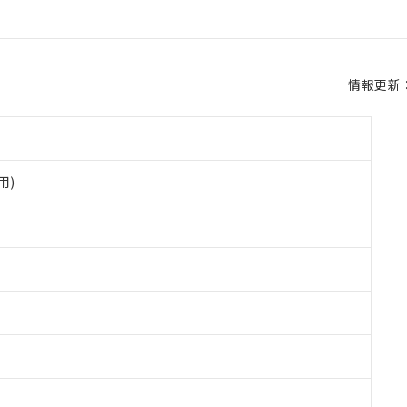
情報更新：2
用)