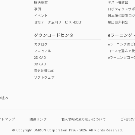
解決提案
テスト機貸出
事例
ロボティクスサ
No
No
イベント
日本語相談窓口
現場データ活用サービスi-BELT
輸出該非判定
I)
PBBs
PBDEs
DBP
ダウンロードセンタ
eラーニング
この製品の規格認証/適合
その他の認証はこちらのページからご
カタログ
eラーニングのご
マニュアル
コースを選んで受
O
O
O
2D CAD
eラーニングコー
3D CAD
電気制御CAD
在庫等で未対応品が混在する可能性があります。
ソフトウェア
問い合わせください。
この製品のRoHS/REACH対応
り組み
イトマップ
関連リンク
個人情報の
取り扱いについて
ご利用条
© Copyright OMRON Corporation 1996 - 2026.
All Rights Reserved.