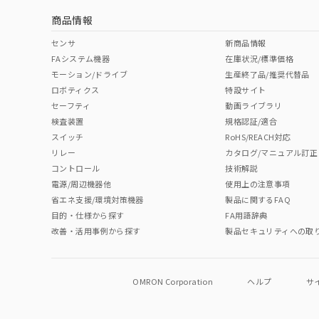
商品情報
No
No
No
No
中国 RoHS表
※1 ※2
センサ
新商品情報
FAシステム機器
在庫状況/標準価格
Pb
Hg
Cd
Cr(V
モーション/ドライブ
生産終了品/推奨代替品
ロボティクス
特設サイト
セーフティ
動画ライブラリ
検査装置
規格認証/適合
O
O
O
O
スイッチ
RoHS/REACH対応
リレー
カタログ/マニュアル訂正
コントロール
技術解説
"対応済み"や非含有の記載がされた商品であっても、流通
電源/周辺機器他
使用上の注意事項
非含有品が必要な際は、弊社営業部門もしくは販売店へお
省エネ支援/環境対策機器
製品に関するFAQ
目的・仕様から探す
FA用語辞典
改善・活用事例から探す
製品セキュリティへの取
OMRON Corporation
ヘルプ
サ