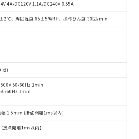
覧された時点での実際の在庫および標準価格とは異なる場合がある
1000ppm、 PBBs(ポリ臭化ビフェニル類) : 1000ppm、 PBDEs(ポリ臭化ジフェニルエーテル類
物質については閾値を超える意図的な使用がないことを確認しています。
V 4A/DC120V 1.1A/DC240V 0.55A
上の在庫あり
 1000ppm、 DIBP(フタル酸ジイソブチル) : 1000ppm、 BBP(フタル酸ブチルベンジル) :
品を、核兵器、ミサイル、化学兵器、生物兵器またはその他武器並
チルヘキシル)) : 1000ppm
況および標準価格はお客様のお取引先、またはお客様担当のオムロ
用いたしません。
0±2℃、周囲湿度 65±5%RH、操作ひん度 30回/min
ご相談ください。
は満たないが在庫あり
製品を第三者に販売する場合は、上記1、2および3の内容を当該第
機器販売店や当社販売拠点は「
販売ネットワーク
」をご確認くだ
販売先および販売に係わる関係者が違法に輸出するおそれがある場
用期限
び標準価格結果を当社の事前の承諾なく第三者に漏洩または開示し
え状況などにより、予定月が前後することがあります。
(最新の在庫状況については、お客様のお取引先、またはお客様担当
（10物質）のすべてが基準値以下であることを示します。
店・当社販売員にご確認ください)
能（部品リスト作成サービス）をご利用いただくには、I-Webメン
使用状況下において有害物質が外部に漏えいし、環境に深刻な影響を
あります。
機種、また在庫状況の情報を公開していない機種
ェブサイト上で当社にご登録された部品リストについて、当社およ
書ダウンロード
す。当社販売部門へお問い合わせください。
品・サービスに関するお客様との取引・商談に必要な範囲で利用す
合意する
キャンセル
メガ)
書をダウンロードすることができます。
利用者とは、
"個人情報の共同利用に関して"
の「1.共同利用者の
0V 50/60Hz 1min
します。
10物質）の非含有証明書
0/60Hz 1min
明書（当社基準）
日時点で非含有を証明するもので、過去に遡って非含有を証明するも
令のフタル酸エステル類４物質の対応では、対応完了までの期間は出
備考欄に対応日を記載しておりました。
振幅 1.5mm (接点開離1ms以内)
品への在庫切替を完了していることから、特段のことがない限り、20
す。
2
(接点開離1ms以内)