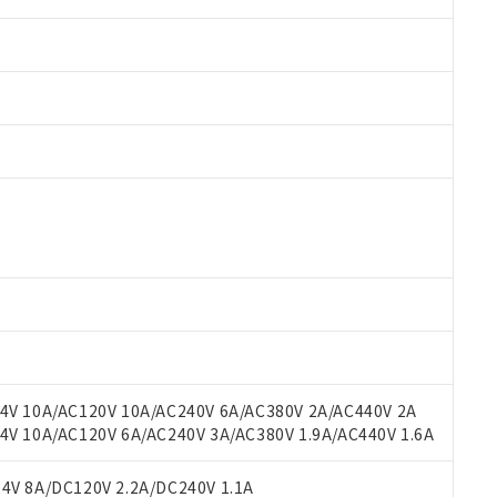
 RoHS指令（10物質）の非含有に対応した製品が提供可能な商品です
oHS指令（10物質）の非含有に対応した製品に切り替える予定のある
 RoHS指令（10物質）の非含有に非対応の商品で、対応品を出す予
 RoHS指令（10物質）の非含有の対応状況を調査中または確認中の
ンス料など無形物で、有害物質有無と関係のない商品です。
○×表
より、非含有部品としていたものが、含有品と判明した場合などやむ
みいただき、同意のうえご利用ください。
材料含有率が中国RoHSの基準値以下であることを示します。
材料含有率が中国RoHSの基準値を超えていることを示します。
、当社制御機器事業取扱商品の当社在庫状況および標準価格(税抜)
ら貴社製品のうち、外国為替および外国貿易法に定める商品（以下｢
質）：
V 10A/AC120V 10A/AC240V 6A/AC380V 2A/AC440V 2A
す。当社販売部門へお問い合わせください。
 水銀(Hg) 1000ppm以下、 カドミウム(Cd) 100ppm以下、
たは国外への提供する場合は、日本国政府の輸出許可(または役務取
 10A/AC120V 6A/AC240V 3A/AC380V 1.9A/AC440V 1.6A
000ppm以下、ポリ臭化ビフェニル類(PBB) 1000ppm以下、ポリ臭化ジフェニルエーテル類(P
事業取扱商品の中には、本サービスの対象外となる商品もあること
手続きをとります。
キシル) (DEHP)(別名：DOP) 1000ppm以下、フタル酸ブチルベンジル（BBP） 100
(GB/T26572)：
以下、フタル酸ジイソブチル (DIBP) 1000ppm以下
び標準価格照会結果は、記載している更新日時点での社内データに
物を破棄する場合は、完全に破砕するなど、違法に輸出されないよ
(水銀) : 1000ppm、 Cd(カドミウム) : 100ppm、
V 8A/DC120V 2.2A/DC240V 1.1A
業用監視および制御機器に対する適用除外項目は除く。