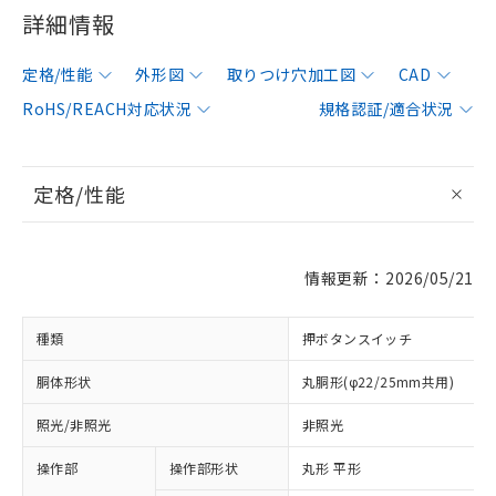
詳細情報
定格/性能
外形図
取りつけ穴加工図
CAD
RoHS/REACH対応状況
規格認証/適合状況
定格/性能
情報更新：2026/05/21
種類
押ボタンスイッチ
胴体形状
丸胴形(φ22/25mm共用)
照光/非照光
非照光
操作部
操作部形状
丸形 平形