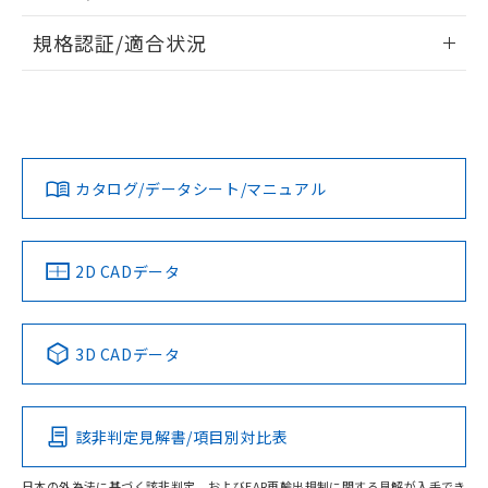
物質の対応では、対応完了までの期間は出
情報更新：2026/7/29
荷製品に未対応品が混在することから備考
規格認証/適合状況
欄に対応日を記載しておりました。
ログイン/会員登録
EU RoHS
注意事項・凡例
既に当社にて対応品への在庫切替を完了
UL認証
CSA認証
CEマーキング
していることから、特段のことがない限
り、2022年1月12日より割愛しておりま
Yes
Yes
Yes
対応状況
対応予定月
※1
※2
す。
ダウンロードデータをご利用いただく前に、以下を必ずお読
みください。
カタログ/データシート/マニュアル
対応済み
ソフトウェアの使用条件
LR型式承認
DNV型式承認
BV型式承認
KR型式承
（イギリス
（ノルウェー
（フランス
（韓国
船舶規格）
船舶規格）
船舶規格）
船舶規格
中国 RoHS
注意事項・凡例
2D CADデータ
No
No
No
No
中国 RoHS表
※1 ※2
3D CADデータ
この製品の規格認証/適合状況ページへ
Pb
Hg
Cd
Cr(VI)
その他の認証はこちらのページからご検索ください
該非判定見解書/項目別対比表
O
O
O
O
日本の外為法に基づく該非判定、およびEAR再輸出規制に関する見解が入手でき