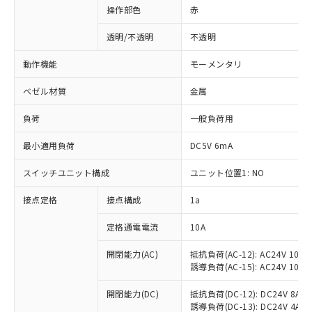
操作部色
赤
透明/不透明
不透明
動作機能
モーメンタリ
ベゼル材質
金属
負荷
一般負荷用
最小適用負荷
DC5V 6mA
スイッチユニット構成
ユニット位置1: NO
接点定格
接点構成
1a
※1 対応状況
定格通電電流
10A
対応済み：EU RoHS指令（10物質）の
非含有に対応した製品が提供可能な商品で
開閉能力(AC)
抵抗負荷(AC-12): AC24V 10A/A
誘導負荷(AC-15): AC24V 10A/AC
す。
対応予定：EU RoHS指令（10物質）の非含
ご利用条件
開閉能力(DC)
抵抗負荷(DC-12): DC24V 8A/DC
有に対応した製品に切り替える予定のある
誘導負荷(DC-13): DC24V 4A/DC