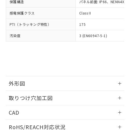
－
在庫なし(最新の在庫状況につ
オムロン制御機器販売店や当社販売拠
保護構造
パネル前面: IP66、NEMA4X, N
フタル酸エステル類の４物質については閾値を超える意
武器並びにこれらの製造装置等に一切
いては、お客様のお取引先、ま
図的な使用がないことを確認しています。
点は「
販売ネットワーク
」をご確認
※2 環境保護使用期限
使用いたしません。
たはお客様担当のオムロン制御
感電保護クラス
Class II
ください。
当社は、貴社製品を第三者に販売する
機器販売店・当社販売員にご確
在庫状況および標準価格結果を当社の
※2 対応予定月
「ｅ」：有害物質（10物質）のすべてが基
場合は、上記1、2および3の内容を当
PTI（トラッキング特性）
175
認ください)
事前の承諾なく第三者に漏洩または開
準値以下であることを示します。
該第三者に通知します。また当社は、
示しないようお願いします。
部品在庫の切り替え状況などにより、予定
「10」：通常の使用状況下において有害物
汚染度
3 (EN60947-5-1)
販売先および販売に係わる関係者が違
マイパーツ機能（部品リスト作成サー
空
受注生産機種、また在庫状況の
月が前後することがあります。
質が外部に漏えいし、環境に深刻な影響を
法に輸出するおそれがある場合は、取
ビス）をご利用いただくには、I-Web
白
情報を公開していない機種
及ぼさない年数を意味します。
り引きをいたしません。
メンバーズにご登録されている必要が
「－」：未確認です。当社販売部門へお問
あります。
い合わせください。
お客様が当ウェブサイト上で当社にご
※3 非含有証明書ダウンロード
登録された部品リストについて、当社
および当社の共同利用者が、当社の製
下記の非含有証明書をダウンロードするこ
品・サービスに関するお客様との取
外形図
とができます。
合意する
キャンセル
引・商談に必要な範囲で利用すること
をご了承ください。
情報更新：2026/05/21
EU RoHS指令（10物質）の非含有証明書
取りつけ穴加工図
※当社の共同利用者とは、
"個人情報
51物質の非含有証明書（当社基準）
の共同利用に関して"
の「1.共同利
情報更新：2026/05/21
※本証明書は発行日時点で非含有を証明す
用者の範囲」に記載されている法人を
CAD
るもので、過去に遡って非含有を証明する
指します。
ものではありません。
ログイン/会員登録いただくと、CADデータをダウンロー
RoHS/REACH対応状況
また、RoHS指令のフタル酸エステル類４
ドすることができます。