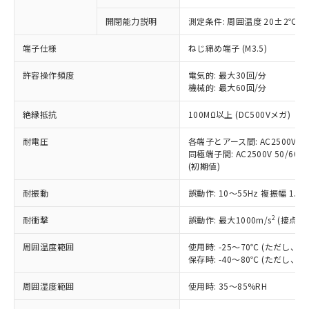
商品です。
対応予定なし：EU RoHS指令（10物質）の
開閉能力説明
測定条件: 周囲温度 20±2℃、
以下の条件をお読みいただき、同意のうえ
非含有に非対応の商品で、対応品を出す予
ご利用ください。
定はありません。
端子仕様
ねじ締め端子 (M3.5)
調査・確認中：EU RoHS指令（10物質）の
本サービスは、当社制御機器事業取扱
※1 中国RoHS○×表
非含有の対応状況を調査中または確認中の
許容操作頻度
電気的: 最大30回/分
商品の当社在庫状況および標準価格
商品です。
機械的: 最大60回/分
(税抜)を提供させていただくもので
「○」：最大均質材料含有率が中国RoHSの
非該当品：ライセンス料など無形物で、有
す。
絶縁抵抗
基準値以下であることを示します。
100MΩ以上 (DC500Vメガ)
害物質有無と関係のない商品です。
当社制御機器事業取扱商品の中には、
「×」：最大均質材料含有率が中国RoHSの
仕入先様の事情により、非含有部品として
本サービスの対象外となる商品もある
耐電圧
各端子とアース間: AC2500V 50/
基準値を超えていることを示します。
いたものが、含有品と判明した場合などや
当社は、これら貴社製品のうち、外国
ことをご了承ください。
同極端子間: AC2500V 50/60Hz
「－」：未確認です。当社販売部門へお問
むを得ず変更することがあります。
為替および外国貿易法に定める商品
(初期値)
在庫状況および標準価格照会結果は、
い合わせください。
（以下｢規制貨物等」という）を輸出
記載している更新日時点での社内デー
*EU RoHS指令（10物質）：
または国外への提供する場合は、日本
耐振動
誤動作: 10～55Hz 複振幅 1.
記
タに基づき作成されるものであり、閲
説明
鉛(Pb) 1000ppm以下、 水銀(Hg) 1000ppm以下、 カド
*中国RoHS10物質の基準値 (GB/T26572)：
国政府の輸出許可(または役務取引許
号
覧された時点での実際の在庫および標
ミウム(Cd) 100ppm以下、
Pb(鉛) :1000ppm、 Hg(水銀) : 1000ppm、 Cd(カドミウ
2
耐衝撃
誤動作: 最大1000m/s
(接点開
可)を取得するなどの必要な手続きを
六価クロム(Cr(Ⅵ)) 1000ppm以下、ポリ臭化ビフェニル
ム) : 100ppm、
準価格とは異なる場合があることをご
類(PBB) 1000ppm以下、ポリ臭化ジフェニルエーテル類
Cr(Ⅵ)(六価クロム) : 1000ppm、 PBBs(ポリ臭化ビフェ
とります。
了承ください。
(PBDE) 1000ppm以下、フタル酸ビス(2-エチルヘキシ
○
一定数以上の在庫あり
ニル類) : 1000ppm、 PBDEs(ポリ臭化ジフェニルエーテ
周囲温度範囲
使用時: -25～70℃ (ただし
当社は規制貨物を破棄する場合は、完
ル) (DEHP)(別名：DOP) 1000ppm以下、フタル酸ブチ
正式な納期状況および標準価格はお客
ル類) : 1000ppm、
保存時: -40～80℃ (ただし
ルベンジル（BBP） 1000ppm以下、フタル酸ジブチル
全に破砕するなど、違法に輸出されな
DBP(フタル酸ジブチル) : 1000ppm、 DIBP(フタル酸ジ
様のお取引先、またはお客様担当のオ
（DBP） 1000ppm以下、フタル酸ジイソブチル
イソブチル) : 1000ppm、 BBP(フタル酸ブチルベンジ
△
一定数には満たないが在庫あり
いよう必要な手段を講じます。
ムロン制御機器販売店・当社販売員に
(DIBP) 1000ppm以下
ル) : 1000ppm、
周囲湿度範囲
使用時: 35～85%RH
当社は貴社製品を、核兵器、ミサイ
但し、RoHS指令で産業用監視および制御機器に対する
DEHP(フタル酸ビス(2-エチルヘキシル)) : 1000ppm
ご相談ください。
適用除外項目は除く。
ル、化学兵器、生物兵器またはその他