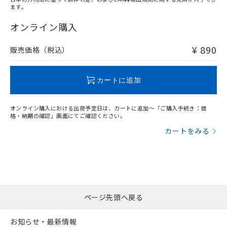
ます。
"対応済み"や非含有の記載がされた商品であっても、流通
在庫等で未対応品が混在する可能性があります。
オンライン購入
非含有品が必要な際は、弊社営業部門もしくは販売店へお
問い合わせください。
¥ 890
販売価格（税込）
この製品のRoHS/REACH対応状況ページへ
カートに追加
オンライン購入における出荷予定日は、カートに追加～「ご購入手続き：価
格・納期の確認」画面にてご確認ください。
カートをみる
ページ先頭へ戻る
お知らせ・最新情報