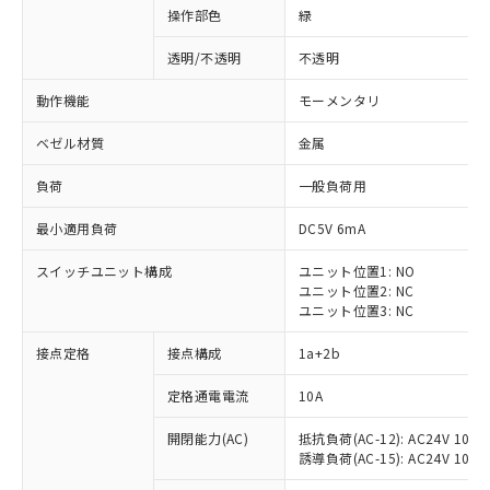
操作部色
緑
透明/不透明
不透明
動作機能
モーメンタリ
ベゼル材質
金属
負荷
一般負荷用
最小適用負荷
DC5V 6mA
スイッチユニット構成
ユニット位置1: NO
ユニット位置2: NC
ユニット位置3: NC
※1 対応状況
接点定格
接点構成
1a+2b
対応済み：EU RoHS指令（10物質）の
定格通電電流
10A
非含有に対応した製品が提供可能な商品で
開閉能力(AC)
抵抗負荷(AC-12): AC24V 10A/A
す。
誘導負荷(AC-15): AC24V 10A/AC
対応予定：EU RoHS指令（10物質）の非含
ご利用条件
有に対応した製品に切り替える予定のある