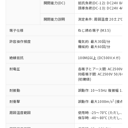
開閉能力(DC)
抵抗負荷(DC-12): DC24V 8A/DC
商品です。
誘導負荷(DC-13): DC24V 4A/DC
対応予定なし：EU RoHS指令（10物質）の
以下の条件をお読みいただき、同意のうえ
非含有に非対応の商品で、対応品を出す予
開閉能力説明
測定条件: 周囲温度 20±2℃、
ご利用ください。
定はありません。
調査・確認中：EU RoHS指令（10物質）の
端子仕様
ねじ締め端子 (M3.5)
本サービスは、当社制御機器事業取扱
※1 中国RoHS○×表
非含有の対応状況を調査中または確認中の
商品の当社在庫状況および標準価格
許容操作頻度
商品です。
電気的: 最大30回/分
(税抜)を提供させていただくもので
「○」：最大均質材料含有率が中国RoHSの
機械的: 最大60回/分
非該当品：ライセンス料など無形物で、有
す。
基準値以下であることを示します。
害物質有無と関係のない商品です。
当社制御機器事業取扱商品の中には、
絶縁抵抗
100MΩ以上 (DC500Vメガ)
「×」：最大均質材料含有率が中国RoHSの
仕入先様の事情により、非含有部品として
本サービスの対象外となる商品もある
基準値を超えていることを示します。
いたものが、含有品と判明した場合などや
当社は、これら貴社製品のうち、外国
ことをご了承ください。
耐電圧
各端子とアース間: AC2500V 50/
「－」：未確認です。当社販売部門へお問
むを得ず変更することがあります。
為替および外国貿易法に定める商品
同極端子間: AC2500V 50/60Hz
在庫状況および標準価格照会結果は、
い合わせください。
（以下｢規制貨物等」という）を輸出
(初期値)
記載している更新日時点での社内デー
*EU RoHS指令（10物質）：
または国外への提供する場合は、日本
記
タに基づき作成されるものであり、閲
説明
鉛(Pb) 1000ppm以下、 水銀(Hg) 1000ppm以下、 カド
*中国RoHS10物質の基準値 (GB/T26572)：
耐振動
誤動作: 10～55Hz 複振幅 1.
国政府の輸出許可(または役務取引許
号
覧された時点での実際の在庫および標
ミウム(Cd) 100ppm以下、
Pb(鉛) :1000ppm、 Hg(水銀) : 1000ppm、 Cd(カドミウ
可)を取得するなどの必要な手続きを
六価クロム(Cr(Ⅵ)) 1000ppm以下、ポリ臭化ビフェニル
ム) : 100ppm、
準価格とは異なる場合があることをご
類(PBB) 1000ppm以下、ポリ臭化ジフェニルエーテル類
2
耐衝撃
誤動作: 最大1000m/s
(接点開
Cr(Ⅵ)(六価クロム) : 1000ppm、 PBBs(ポリ臭化ビフェ
とります。
了承ください。
(PBDE) 1000ppm以下、フタル酸ビス(2-エチルヘキシ
○
一定数以上の在庫あり
ニル類) : 1000ppm、 PBDEs(ポリ臭化ジフェニルエーテ
当社は規制貨物を破棄する場合は、完
ル) (DEHP)(別名：DOP) 1000ppm以下、フタル酸ブチ
正式な納期状況および標準価格はお客
ル類) : 1000ppm、
周囲温度範囲
使用時: -25～70℃ (ただし
ルベンジル（BBP） 1000ppm以下、フタル酸ジブチル
全に破砕するなど、違法に輸出されな
DBP(フタル酸ジブチル) : 1000ppm、 DIBP(フタル酸ジ
様のお取引先、またはお客様担当のオ
保存時: -40～80℃ (ただし
（DBP） 1000ppm以下、フタル酸ジイソブチル
イソブチル) : 1000ppm、 BBP(フタル酸ブチルベンジ
△
一定数には満たないが在庫あり
いよう必要な手段を講じます。
ムロン制御機器販売店・当社販売員に
(DIBP) 1000ppm以下
ル) : 1000ppm、
当社は貴社製品を、核兵器、ミサイ
但し、RoHS指令で産業用監視および制御機器に対する
DEHP(フタル酸ビス(2-エチルヘキシル)) : 1000ppm