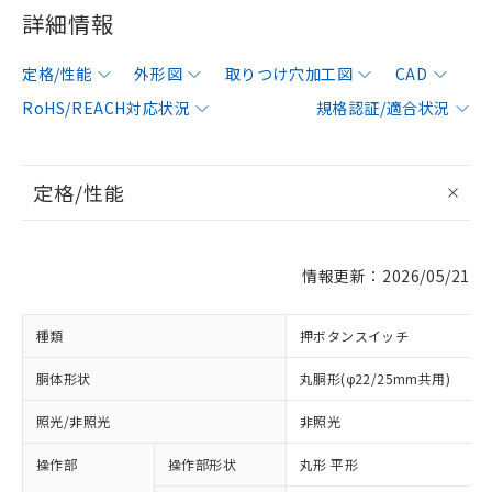
詳細情報
定格/性能
外形図
取りつけ穴加工図
CAD
RoHS/REACH対応状況
規格認証/適合状況
定格/性能
情報更新：2026/05/21
種類
押ボタンスイッチ
胴体形状
丸胴形(φ22/25mm共用)
照光/非照光
非照光
操作部
操作部形状
丸形 平形