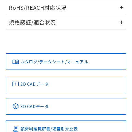
また、RoHS指令のフタル酸エステル類４
ログイン/会員登録いただくと、CADデータをダウンロー
RoHS/REACH対応状況
物質の対応では、対応完了までの期間は出
ドすることができます。
荷製品に未対応品が混在することから備考
情報更新：2026/7/29
欄に対応日を記載しておりました。
規格認証/適合状況
既に当社にて対応品への在庫切替を完了
ログイン/会員登録
EU RoHS
注意事項・凡例
していることから、特段のことがない限
UL認証
CSA認証
CEマーキング
り、2022年1月12日より割愛しておりま
す。
Yes
Yes
Yes
対応状況
対応予定月
※1
※2
ダウンロードデータをご利用いただく前に、以下を必ずお読
みください。
カタログ/データシート/マニュアル
対応済み
ソフトウェアの使用条件
LR型式承認
DNV型式承認
BV型式承認
KR型式承
（イギリス
（ノルウェー
（フランス
（韓国
船舶規格）
船舶規格）
船舶規格）
船舶規格
中国 RoHS
注意事項・凡例
2D CADデータ
No
No
No
No
中国 RoHS表
※1 ※2
3D CADデータ
この製品の規格認証/適合状況ページへ
Pb
Hg
Cd
Cr(VI)
その他の認証はこちらのページからご検索ください
該非判定見解書/項目別対比表
O
O
O
O