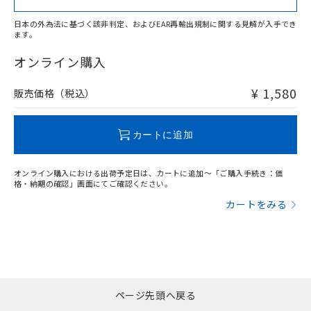
日本の外為法に基づく該非判定、およびEAR再輸出規制に関する見解が入手でき
ます。
"対応済み"や非含有の記載がされた商品であっても、流通
在庫等で未対応品が混在する可能性があります。
オンライン購入
非含有品が必要な際は、弊社営業部門もしくは販売店へお
問い合わせください。
¥ 1,580
販売価格（税込）
この製品のRoHS/REACH対応状況ページへ
カートに追加
オンライン購入における出荷予定日は、カートに追加～「ご購入手続き：価
格・納期の確認」画面にてご確認ください。
カートをみる
ページ先頭へ戻る