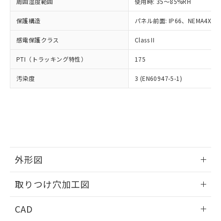
ご相談ください。
周囲湿度範囲
使用時: 35～85%RH
適用除外項目は除く。
ル、化学兵器、生物兵器またはその他
－
在庫なし(最新の在庫状況につ
オムロン制御機器販売店や当社販売拠
フタル酸エステル類の４物質については閾値を超える意
武器並びにこれらの製造装置等に一切
いては、お客様のお取引先、ま
図的な使用がないことを確認しています。
保護構造
パネル前面: IP66、NEMA4X, N
点は「
販売ネットワーク
」をご確認
※2 環境保護使用期限
使用いたしません。
たはお客様担当のオムロン制御
ください。
当社は、貴社製品を第三者に販売する
感電保護クラス
Class II
機器販売店・当社販売員にご確
在庫状況および標準価格結果を当社の
※2 対応予定月
「ｅ」：有害物質（10物質）のすべてが基
場合は、上記1、2および3の内容を当
認ください)
事前の承諾なく第三者に漏洩または開
準値以下であることを示します。
PTI（トラッキング特性）
175
該第三者に通知します。また当社は、
示しないようお願いします。
部品在庫の切り替え状況などにより、予定
「10」：通常の使用状況下において有害物
販売先および販売に係わる関係者が違
マイパーツ機能（部品リスト作成サー
空
受注生産機種、また在庫状況の
汚染度
3 (EN60947-5-1)
月が前後することがあります。
質が外部に漏えいし、環境に深刻な影響を
法に輸出するおそれがある場合は、取
ビス）をご利用いただくには、I-Web
白
情報を公開していない機種
及ぼさない年数を意味します。
り引きをいたしません。
メンバーズにご登録されている必要が
「－」：未確認です。当社販売部門へお問
あります。
い合わせください。
お客様が当ウェブサイト上で当社にご
※3 非含有証明書ダウンロード
登録された部品リストについて、当社
および当社の共同利用者が、当社の製
下記の非含有証明書をダウンロードするこ
品・サービスに関するお客様との取
とができます。
合意する
キャンセル
引・商談に必要な範囲で利用すること
外形図
をご了承ください。
EU RoHS指令（10物質）の非含有証明書
※当社の共同利用者とは、
情報更新：2026/05/21
"個人情報
取りつけ穴加工図
51物質の非含有証明書（当社基準）
の共同利用に関して"
の「1.共同利
※本証明書は発行日時点で非含有を証明す
用者の範囲」に記載されている法人を
情報更新：2026/05/21
るもので、過去に遡って非含有を証明する
CAD
指します。
ものではありません。