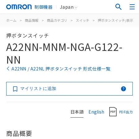
制御機器
Japan
ホーム
>
商品情報
>
商品カテゴリ
>
スイッチ
>
押ボタンスイッチ/表示灯
押ボタンスイッチ
A22NN-MNM-NGA-G122-
NN
A22NN / A22NL 押ボタンスイッチ 形式仕様一覧
マイリストに追加
日本語
English
PDF出力
商品概要