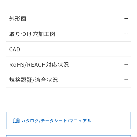
※当社の共同利用者とは、
"個人情報
51物質の非含有証明書（当社基準）
の共同利用に関して"
の「1.共同利
※本証明書は発行日時点で非含有を証明す
用者の範囲」に記載されている法人を
外形図
るもので、過去に遡って非含有を証明する
指します。
ものではありません。
情報更新：2026/05/21
また、RoHS指令のフタル酸エステル類４
取りつけ穴加工図
物質の対応では、対応完了までの期間は出
荷製品に未対応品が混在することから備考
情報更新：2026/05/21
CAD
欄に対応日を記載しておりました。
既に当社にて対応品への在庫切替を完了
ログイン/会員登録いただくと、CADデータをダウンロー
していることから、特段のことがない限
RoHS/REACH対応状況
ドすることができます。
り、2022年1月12日より割愛しておりま
情報更新：2026/7/29
す。
規格認証/適合状況
ログイン/会員登録
EU RoHS
注意事項・凡例
UL認証
CSA認証
CEマーキング
Yes
Yes
Yes
対応状況
対応予定月
※1
※2
ダウンロードデータをご利用いただく前に、以下を必ずお読
みください。
カタログ/データシート/マニュアル
対応済み
ソフトウェアの使用条件
LR型式承認
DNV型式承認
BV型式承認
KR型式承
（イギリス
（ノルウェー
（フランス
（韓国