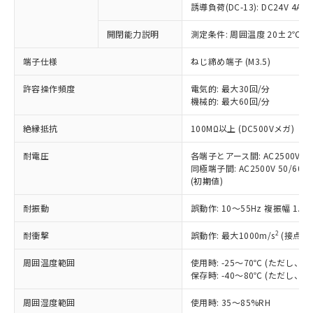
対応済み：EU RoHS指令（10物質）の
誘導負荷(DC-13): DC24V 4A/DC
非含有に対応した製品が提供可能な商品で
す。
開閉能力説明
測定条件: 周囲温度 20±2℃、
対応予定：EU RoHS指令（10物質）の非含
ご利用条件
端子仕様
ねじ締め端子 (M3.5)
有に対応した製品に切り替える予定のある
商品です。
許容操作頻度
電気的: 最大30回/分
対応予定なし：EU RoHS指令（10物質）の
機械的: 最大60回/分
以下の条件をお読みいただき、同意のうえ
非含有に非対応の商品で、対応品を出す予
ご利用ください。
定はありません。
絶縁抵抗
100MΩ以上 (DC500Vメガ)
調査・確認中：EU RoHS指令（10物質）の
本サービスは、当社制御機器事業取扱
※1 中国RoHS○×表
非含有の対応状況を調査中または確認中の
耐電圧
各端子とアース間: AC2500V 50/
商品の当社在庫状況および標準価格
商品です。
同極端子間: AC2500V 50/60Hz
(税抜)を提供させていただくもので
「○」：最大均質材料含有率が中国RoHSの
非該当品：ライセンス料など無形物で、有
(初期値)
す。
基準値以下であることを示します。
害物質有無と関係のない商品です。
当社制御機器事業取扱商品の中には、
「×」：最大均質材料含有率が中国RoHSの
耐振動
誤動作: 10～55Hz 複振幅 1.
仕入先様の事情により、非含有部品として
本サービスの対象外となる商品もある
基準値を超えていることを示します。
いたものが、含有品と判明した場合などや
当社は、これら貴社製品のうち、外国
ことをご了承ください。
2
耐衝撃
誤動作: 最大1000m/s
(接点開
「－」：未確認です。当社販売部門へお問
むを得ず変更することがあります。
為替および外国貿易法に定める商品
在庫状況および標準価格照会結果は、
い合わせください。
（以下｢規制貨物等」という）を輸出
記載している更新日時点での社内デー
周囲温度範囲
使用時: -25～70℃ (ただし
*EU RoHS指令（10物質）：
または国外への提供する場合は、日本
保存時: -40～80℃ (ただし
記
タに基づき作成されるものであり、閲
説明
鉛(Pb) 1000ppm以下、 水銀(Hg) 1000ppm以下、 カド
*中国RoHS10物質の基準値 (GB/T26572)：
国政府の輸出許可(または役務取引許
号
覧された時点での実際の在庫および標
ミウム(Cd) 100ppm以下、
Pb(鉛) :1000ppm、 Hg(水銀) : 1000ppm、 Cd(カドミウ
可)を取得するなどの必要な手続きを
六価クロム(Cr(Ⅵ)) 1000ppm以下、ポリ臭化ビフェニル
周囲湿度範囲
使用時: 35～85%RH
ム) : 100ppm、
準価格とは異なる場合があることをご
類(PBB) 1000ppm以下、ポリ臭化ジフェニルエーテル類