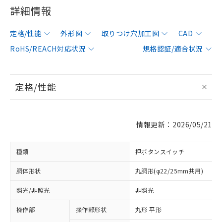
詳細情報
定格/性能
外形図
取りつけ穴加工図
CAD
RoHS/REACH対応状況
規格認証/適合状況
定格/性能
情報更新：2026/05/21
種類
押ボタンスイッチ
胴体形状
丸胴形(φ22/25mm共用)
照光/非照光
非照光
操作部
操作部形状
丸形 平形