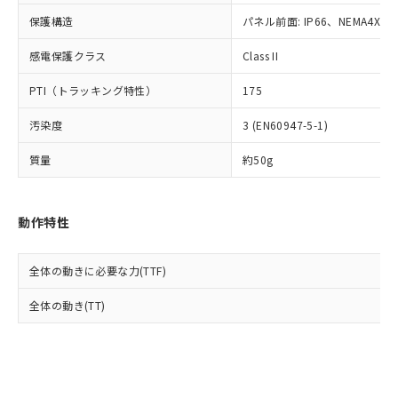
Cr(Ⅵ)(六価クロム) : 1000ppm、 PBBs(ポリ臭化ビフェ
とります。
了承ください。
(PBDE) 1000ppm以下、フタル酸ビス(2-エチルヘキシ
○
一定数以上の在庫あり
ニル類) : 1000ppm、 PBDEs(ポリ臭化ジフェニルエーテ
保護構造
パネル前面: IP66、NEMA4X, N
当社は規制貨物を破棄する場合は、完
ル) (DEHP)(別名：DOP) 1000ppm以下、フタル酸ブチ
正式な納期状況および標準価格はお客
ル類) : 1000ppm、
ルベンジル（BBP） 1000ppm以下、フタル酸ジブチル
全に破砕するなど、違法に輸出されな
DBP(フタル酸ジブチル) : 1000ppm、 DIBP(フタル酸ジ
様のお取引先、またはお客様担当のオ
（DBP） 1000ppm以下、フタル酸ジイソブチル
イソブチル) : 1000ppm、 BBP(フタル酸ブチルベンジ
感電保護クラス
Class II
△
一定数には満たないが在庫あり
いよう必要な手段を講じます。
ムロン制御機器販売店・当社販売員に
(DIBP) 1000ppm以下
ル) : 1000ppm、
当社は貴社製品を、核兵器、ミサイ
但し、RoHS指令で産業用監視および制御機器に対する
DEHP(フタル酸ビス(2-エチルヘキシル)) : 1000ppm
ご相談ください。
PTI（トラッキング特性）
175
適用除外項目は除く。
ル、化学兵器、生物兵器またはその他
－
在庫なし(最新の在庫状況につ
オムロン制御機器販売店や当社販売拠
フタル酸エステル類の４物質については閾値を超える意
武器並びにこれらの製造装置等に一切
いては、お客様のお取引先、ま
図的な使用がないことを確認しています。
点は「
販売ネットワーク
」をご確認
汚染度
3 (EN60947-5-1)
※2 環境保護使用期限
使用いたしません。
たはお客様担当のオムロン制御
ください。
当社は、貴社製品を第三者に販売する
機器販売店・当社販売員にご確
在庫状況および標準価格結果を当社の
質量
約50g
※2 対応予定月
「ｅ」：有害物質（10物質）のすべてが基
場合は、上記1、2および3の内容を当
認ください)
事前の承諾なく第三者に漏洩または開
準値以下であることを示します。
該第三者に通知します。また当社は、
示しないようお願いします。
部品在庫の切り替え状況などにより、予定
「10」：通常の使用状況下において有害物
販売先および販売に係わる関係者が違
マイパーツ機能（部品リスト作成サー
空
受注生産機種、また在庫状況の
動作特性
月が前後することがあります。
質が外部に漏えいし、環境に深刻な影響を
法に輸出するおそれがある場合は、取
ビス）をご利用いただくには、I-Web
白
情報を公開していない機種
及ぼさない年数を意味します。
り引きをいたしません。
メンバーズにご登録されている必要が
「－」：未確認です。当社販売部門へお問
あります。
全体の動きに必要な力(TTF)
い合わせください。
お客様が当ウェブサイト上で当社にご
※3 非含有証明書ダウンロード
全体の動き(TT)
登録された部品リストについて、当社
および当社の共同利用者が、当社の製
下記の非含有証明書をダウンロードするこ
品・サービスに関するお客様との取
とができます。
合意する
キャンセル
引・商談に必要な範囲で利用すること
をご了承ください。
EU RoHS指令（10物質）の非含有証明書