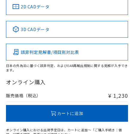
船舶規格）
船舶規格）
船舶規格）
船舶規格
中国 RoHS
注意事項・凡例
2D CADデータ
No
No
No
No
中国 RoHS表
※1 ※2
3D CADデータ
この製品の規格認証/適合状況ページへ
Pb
Hg
Cd
Cr(VI)
その他の認証はこちらのページからご検索ください
該非判定見解書/項目別対比表
O
O
O
O
日本の外為法に基づく該非判定、およびEAR再輸出規制に関する見解が入手でき
ます。
"対応済み"や非含有の記載がされた商品であっても、流通
在庫等で未対応品が混在する可能性があります。
オンライン購入
非含有品が必要な際は、弊社営業部門もしくは販売店へお
問い合わせください。
¥ 1,230
販売価格（税込）
この製品のRoHS/REACH対応状況ページへ
カートに追加
オンライン購入における出荷予定日は、カートに追加～「ご購入手続き：価