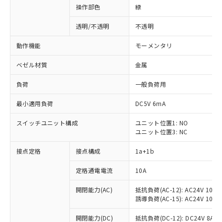
操作部色
緑
透明/不透明
不透明
動作機能
モーメンタリ
ベゼル材質
金属
負荷
一般負荷用
最小適用負荷
DC5V 6mA
スイッチユニット構成
ユニット位置1: NO
ユニット位置3: NC
接点定格
接点構成
1a+1b
定格通電電流
10A
開閉能力(AC)
抵抗負荷(AC-12): AC24V 10A/A
誘導負荷(AC-15): AC24V 10A/AC
※1 対応状況
開閉能力(DC)
抵抗負荷(DC-12): DC24V 8A/DC