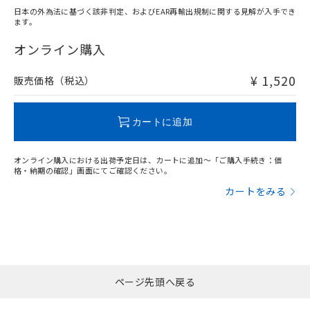
日本の外為法に基づく該非判定、およびEAR再輸出規制に関する見解が入手でき
ます。
"対応済み"や非含有の記載がされた商品であっても、流通
在庫等で未対応品が混在する可能性があります。
オンライン購入
非含有品が必要な際は、弊社営業部門もしくは販売店へお
問い合わせください。
¥ 1,520
販売価格（税込）
この製品のRoHS/REACH対応状況ページへ
カートに追加
オンライン購入における出荷予定日は、カートに追加～「ご購入手続き：価
格・納期の確認」画面にてご確認ください。
カートをみる
ページ先頭へ戻る