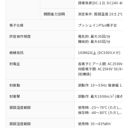
商品です。
誘導負荷(DC-13): DC24V 4A/DC
対応予定なし：EU RoHS指令（10物質）の
以下の条件をお読みいただき、同意のうえ
開閉能力説明
測定条件: 周囲温度 20±2℃、
非含有に非対応の商品で、対応品を出す予
ご利用ください。
定はありません。
端子仕様
プッシュインPlus端子台
調査・確認中：EU RoHS指令（10物質）の
本サービスは、当社制御機器事業取扱
※1 中国RoHS○×表
非含有の対応状況を調査中または確認中の
商品の当社在庫状況および標準価格
許容操作頻度
電気的: 最大30回/分
商品です。
機械的: 最大60回/分
(税抜)を提供させていただくもので
「○」：最大均質材料含有率が中国RoHSの
非該当品：ライセンス料など無形物で、有
す。
基準値以下であることを示します。
害物質有無と関係のない商品です。
絶縁抵抗
100MΩ以上 (DC500Vメガ)
当社制御機器事業取扱商品の中には、
「×」：最大均質材料含有率が中国RoHSの
仕入先様の事情により、非含有部品として
本サービスの対象外となる商品もある
基準値を超えていることを示します。
いたものが、含有品と判明した場合などや
耐電圧
各端子とアース間: AC2500V 50/
当社は、これら貴社製品のうち、外国
ことをご了承ください。
「－」：未確認です。当社販売部門へお問
むを得ず変更することがあります。
同極端子間: AC2500V 50/60Hz
為替および外国貿易法に定める商品
在庫状況および標準価格照会結果は、
い合わせください。
(初期値)
（以下｢規制貨物等」という）を輸出
記載している更新日時点での社内デー
*EU RoHS指令（10物質）：
または国外への提供する場合は、日本
記
タに基づき作成されるものであり、閲
説明
耐振動
誤動作: 10～55Hz 複振幅 1.
鉛(Pb) 1000ppm以下、 水銀(Hg) 1000ppm以下、 カド
*中国RoHS10物質の基準値 (GB/T26572)：
国政府の輸出許可(または役務取引許
号
覧された時点での実際の在庫および標
ミウム(Cd) 100ppm以下、
Pb(鉛) :1000ppm、 Hg(水銀) : 1000ppm、 Cd(カドミウ
可)を取得するなどの必要な手続きを
六価クロム(Cr(Ⅵ)) 1000ppm以下、ポリ臭化ビフェニル
ム) : 100ppm、
準価格とは異なる場合があることをご
2
耐衝撃
誤動作: 最大1000m/s
(接点開
類(PBB) 1000ppm以下、ポリ臭化ジフェニルエーテル類
Cr(Ⅵ)(六価クロム) : 1000ppm、 PBBs(ポリ臭化ビフェ
とります。
了承ください。
(PBDE) 1000ppm以下、フタル酸ビス(2-エチルヘキシ
○
一定数以上の在庫あり
ニル類) : 1000ppm、 PBDEs(ポリ臭化ジフェニルエーテ
当社は規制貨物を破棄する場合は、完
ル) (DEHP)(別名：DOP) 1000ppm以下、フタル酸ブチ
周囲温度範囲
使用時: -25～70℃ (ただし
正式な納期状況および標準価格はお客
ル類) : 1000ppm、
ルベンジル（BBP） 1000ppm以下、フタル酸ジブチル
全に破砕するなど、違法に輸出されな
DBP(フタル酸ジブチル) : 1000ppm、 DIBP(フタル酸ジ
保存時: -40～80℃ (ただし
様のお取引先、またはお客様担当のオ
（DBP） 1000ppm以下、フタル酸ジイソブチル
イソブチル) : 1000ppm、 BBP(フタル酸ブチルベンジ
△
一定数には満たないが在庫あり
いよう必要な手段を講じます。
ムロン制御機器販売店・当社販売員に
(DIBP) 1000ppm以下
ル) : 1000ppm、
周囲湿度範囲
使用時: 35～85%RH
当社は貴社製品を、核兵器、ミサイ
但し、RoHS指令で産業用監視および制御機器に対する
DEHP(フタル酸ビス(2-エチルヘキシル)) : 1000ppm
ご相談ください。