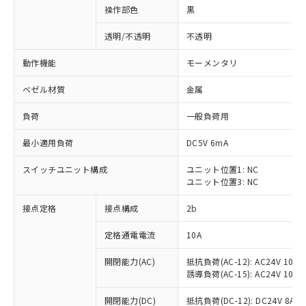
操作部色
黒
透明/不透明
不透明
動作機能
モーメンタリ
ベゼル材質
金属
負荷
一般負荷用
最小適用負荷
DC5V 6mA
スイッチユニット構成
ユニット位置1: NC
ユニット位置3: NC
接点定格
接点構成
2b
※1 対応状況
定格通電電流
10A
対応済み：EU RoHS指令（10物質）の
非含有に対応した製品が提供可能な商品で
開閉能力(AC)
抵抗負荷(AC-12): AC24V 10A/A
す。
誘導負荷(AC-15): AC24V 10A/AC
対応予定：EU RoHS指令（10物質）の非含
ご利用条件
有に対応した製品に切り替える予定のある
開閉能力(DC)
抵抗負荷(DC-12): DC24V 8A/DC