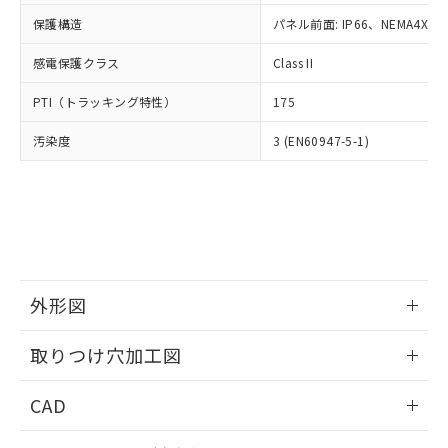
適用除外項目は除く。
ル、化学兵器、生物兵器またはその他
－
在庫なし(最新の在庫状況につ
オムロン制御機器販売店や当社販売拠
フタル酸エステル類の４物質については閾値を超える意
保護構造
パネル前面: IP66、NEMA4X, N
武器並びにこれらの製造装置等に一切
いては、お客様のお取引先、ま
図的な使用がないことを確認しています。
点は「
販売ネットワーク
」をご確認
※2 環境保護使用期限
使用いたしません。
たはお客様担当のオムロン制御
ください。
感電保護クラス
Class II
当社は、貴社製品を第三者に販売する
機器販売店・当社販売員にご確
在庫状況および標準価格結果を当社の
※2 対応予定月
「ｅ」：有害物質（10物質）のすべてが基
場合は、上記1、2および3の内容を当
認ください)
事前の承諾なく第三者に漏洩または開
PTI（トラッキング特性）
175
準値以下であることを示します。
該第三者に通知します。また当社は、
示しないようお願いします。
部品在庫の切り替え状況などにより、予定
「10」：通常の使用状況下において有害物
販売先および販売に係わる関係者が違
マイパーツ機能（部品リスト作成サー
汚染度
3 (EN60947-5-1)
空
受注生産機種、また在庫状況の
月が前後することがあります。
質が外部に漏えいし、環境に深刻な影響を
法に輸出するおそれがある場合は、取
ビス）をご利用いただくには、I-Web
白
情報を公開していない機種
及ぼさない年数を意味します。
り引きをいたしません。
メンバーズにご登録されている必要が
「－」：未確認です。当社販売部門へお問
あります。
い合わせください。
お客様が当ウェブサイト上で当社にご
※3 非含有証明書ダウンロード
登録された部品リストについて、当社
および当社の共同利用者が、当社の製
下記の非含有証明書をダウンロードするこ
品・サービスに関するお客様との取
とができます。
外形図
合意する
キャンセル
引・商談に必要な範囲で利用すること
をご了承ください。
情報更新：2026/05/21
EU RoHS指令（10物質）の非含有証明書
※当社の共同利用者とは、
"個人情報
取りつけ穴加工図
51物質の非含有証明書（当社基準）
の共同利用に関して"
の「1.共同利
※本証明書は発行日時点で非含有を証明す
情報更新：2026/05/21
用者の範囲」に記載されている法人を
CAD
るもので、過去に遡って非含有を証明する
指します。
ものではありません。
ログイン/会員登録いただくと、CADデータをダウンロー
また、RoHS指令のフタル酸エステル類４