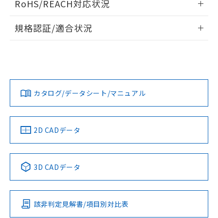
RoHS/REACH対応状況
ドすることができます。
物質の対応では、対応完了までの期間は出
荷製品に未対応品が混在することから備考
情報更新：2026/7/29
規格認証/適合状況
欄に対応日を記載しておりました。
既に当社にて対応品への在庫切替を完了
ログイン/会員登録
EU RoHS
注意事項・凡例
A22NN-MNM-NBA-P202-NNについての規格認証/適合状況に
していることから、特段のことがない限
ついては、「カスタマーサポートセンタ お客様相談室」また
り、2022年1月12日より割愛しておりま
は貴社担当オムロン営業員または販売店にお問い合わせくだ
す。
対応状況
対応予定月
※1
※2
さい。
ダウンロードデータをご利用いただく前に、以下を必ずお読
みください。
カタログ/データシート/マニュアル
対応済み
ソフトウェアの使用条件
お問い合わせ
中国 RoHS
注意事項・凡例
2D CADデータ
中国 RoHS表
※1 ※2
3D CADデータ
Pb
Hg
Cd
Cr(VI)
該非判定見解書/項目別対比表
O
O
O
O