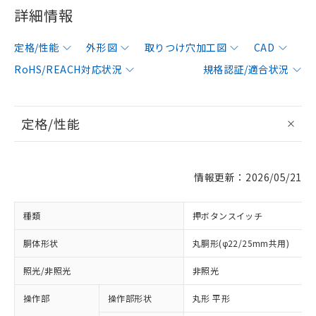
詳細情報
定格/性能
外形図
取りつけ穴加工図
CAD
RoHS/REACH対応状況
規格認証/適合状況
定格/性能
情報更新：2026/05/21
種類
押ボタンスイッチ
胴体形状
丸胴形(φ22/25mm共用)
照光/非照光
非照光
操作部
操作部形状
丸形 平形