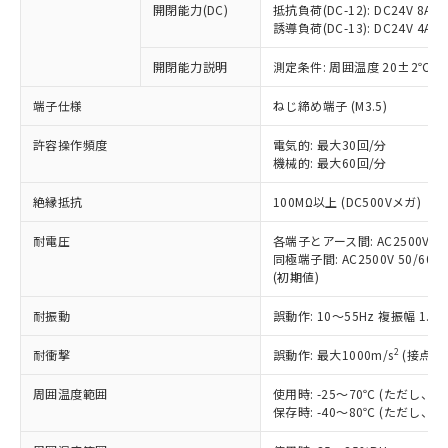
開閉能力(DC)
抵抗負荷(DC-12): DC24V 8A/DC
商品です。
誘導負荷(DC-13): DC24V 4A/DC
対応予定なし：EU RoHS指令（10物質）の
以下の条件をお読みいただき、同意のうえ
非含有に非対応の商品で、対応品を出す予
開閉能力説明
測定条件: 周囲温度 20±2℃、
ご利用ください。
定はありません。
調査・確認中：EU RoHS指令（10物質）の
端子仕様
ねじ締め端子 (M3.5)
本サービスは、当社制御機器事業取扱
※1 中国RoHS○×表
非含有の対応状況を調査中または確認中の
商品の当社在庫状況および標準価格
許容操作頻度
商品です。
電気的: 最大30回/分
(税抜)を提供させていただくもので
「○」：最大均質材料含有率が中国RoHSの
機械的: 最大60回/分
非該当品：ライセンス料など無形物で、有
す。
基準値以下であることを示します。
害物質有無と関係のない商品です。
当社制御機器事業取扱商品の中には、
絶縁抵抗
100MΩ以上 (DC500Vメガ)
「×」：最大均質材料含有率が中国RoHSの
仕入先様の事情により、非含有部品として
本サービスの対象外となる商品もある
基準値を超えていることを示します。
いたものが、含有品と判明した場合などや
当社は、これら貴社製品のうち、外国
ことをご了承ください。
耐電圧
各端子とアース間: AC2500V 50/
「－」：未確認です。当社販売部門へお問
むを得ず変更することがあります。
為替および外国貿易法に定める商品
同極端子間: AC2500V 50/60Hz
在庫状況および標準価格照会結果は、
い合わせください。
（以下｢規制貨物等」という）を輸出
(初期値)
記載している更新日時点での社内デー
*EU RoHS指令（10物質）：
または国外への提供する場合は、日本
記
タに基づき作成されるものであり、閲
説明
鉛(Pb) 1000ppm以下、 水銀(Hg) 1000ppm以下、 カド
*中国RoHS10物質の基準値 (GB/T26572)：
耐振動
誤動作: 10～55Hz 複振幅 1.
国政府の輸出許可(または役務取引許
号
覧された時点での実際の在庫および標
ミウム(Cd) 100ppm以下、
Pb(鉛) :1000ppm、 Hg(水銀) : 1000ppm、 Cd(カドミウ
可)を取得するなどの必要な手続きを
六価クロム(Cr(Ⅵ)) 1000ppm以下、ポリ臭化ビフェニル
ム) : 100ppm、
準価格とは異なる場合があることをご
類(PBB) 1000ppm以下、ポリ臭化ジフェニルエーテル類
2
耐衝撃
誤動作: 最大1000m/s
(接点開
Cr(Ⅵ)(六価クロム) : 1000ppm、 PBBs(ポリ臭化ビフェ
とります。
了承ください。
(PBDE) 1000ppm以下、フタル酸ビス(2-エチルヘキシ
○
一定数以上の在庫あり
ニル類) : 1000ppm、 PBDEs(ポリ臭化ジフェニルエーテ
当社は規制貨物を破棄する場合は、完
ル) (DEHP)(別名：DOP) 1000ppm以下、フタル酸ブチ
正式な納期状況および標準価格はお客
ル類) : 1000ppm、
周囲温度範囲
使用時: -25～70℃ (ただし
ルベンジル（BBP） 1000ppm以下、フタル酸ジブチル
全に破砕するなど、違法に輸出されな
DBP(フタル酸ジブチル) : 1000ppm、 DIBP(フタル酸ジ
様のお取引先、またはお客様担当のオ
保存時: -40～80℃ (ただし
（DBP） 1000ppm以下、フタル酸ジイソブチル
イソブチル) : 1000ppm、 BBP(フタル酸ブチルベンジ
△
一定数には満たないが在庫あり
いよう必要な手段を講じます。
ムロン制御機器販売店・当社販売員に
(DIBP) 1000ppm以下
ル) : 1000ppm、
当社は貴社製品を、核兵器、ミサイ
但し、RoHS指令で産業用監視および制御機器に対する
DEHP(フタル酸ビス(2-エチルヘキシル)) : 1000ppm