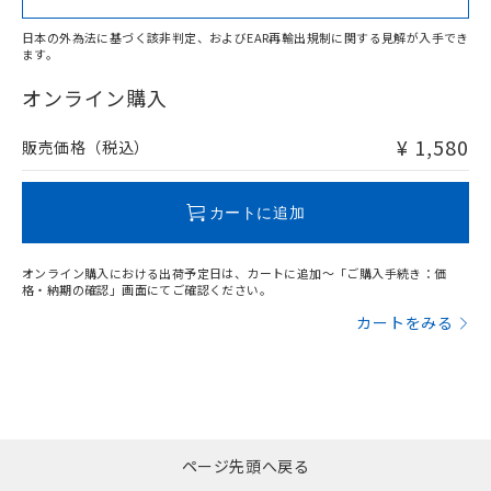
日本の外為法に基づく該非判定、およびEAR再輸出規制に関する見解が入手でき
ます。
"対応済み"や非含有の記載がされた商品であっても、流通
在庫等で未対応品が混在する可能性があります。
オンライン購入
非含有品が必要な際は、弊社営業部門もしくは販売店へお
問い合わせください。
¥ 1,580
販売価格（税込）
この製品のRoHS/REACH対応状況ページへ
カートに追加
オンライン購入における出荷予定日は、カートに追加～「ご購入手続き：価
格・納期の確認」画面にてご確認ください。
カートをみる
ページ先頭へ戻る