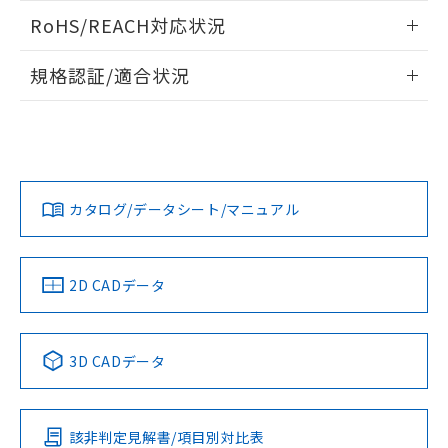
また、RoHS指令のフタル酸エステル類４
ログイン/会員登録いただくと、CADデータをダウンロー
RoHS/REACH対応状況
物質の対応では、対応完了までの期間は出
ドすることができます。
荷製品に未対応品が混在することから備考
情報更新：2026/7/29
欄に対応日を記載しておりました。
規格認証/適合状況
既に当社にて対応品への在庫切替を完了
ログイン/会員登録
EU RoHS
注意事項・凡例
していることから、特段のことがない限
UL認証
CSA認証
CEマーキング
り、2022年1月12日より割愛しておりま
す。
Yes
Yes
Yes
対応状況
対応予定月
※1
※2
ダウンロードデータをご利用いただく前に、以下を必ずお読
みください。
カタログ/データシート/マニュアル
対応済み
ソフトウェアの使用条件
LR型式承認
DNV型式承認
BV型式承認
KR型式承
（イギリス
（ノルウェー
（フランス
（韓国
船舶規格）
船舶規格）
船舶規格）
船舶規格
中国 RoHS
注意事項・凡例
2D CADデータ
No
No
No
No
中国 RoHS表
※1 ※2
3D CADデータ
この製品の規格認証/適合状況ページへ
Pb
Hg
Cd
Cr(VI)
その他の認証はこちらのページからご検索ください
該非判定見解書/項目別対比表
O
O
O
O