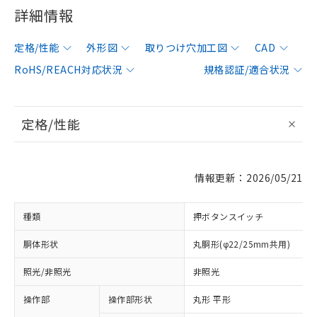
詳細情報
定格/性能
外形図
取りつけ穴加工図
CAD
RoHS/REACH対応状況
規格認証/適合状況
定格/性能
情報更新：2026/05/21
種類
押ボタンスイッチ
胴体形状
丸胴形(φ22/25mm共用)
照光/非照光
非照光
操作部
操作部形状
丸形 平形