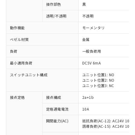
操作部色
黒
透明/不透明
不透明
動作機能
モーメンタリ
ベゼル材質
金属
負荷
一般負荷用
最小適用負荷
DC5V 6mA
スイッチユニット構成
ユニット位置1: NO
ユニット位置2: NO
ユニット位置3: NC
※1 対応状況
接点定格
接点構成
2a+1b
対応済み：EU RoHS指令（10物質）の
定格通電電流
10A
非含有に対応した製品が提供可能な商品で
開閉能力(AC)
抵抗負荷(AC-12): AC24V 10A/A
す。
誘導負荷(AC-15): AC24V 10A/AC
対応予定：EU RoHS指令（10物質）の非含
ご利用条件
有に対応した製品に切り替える予定のある