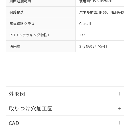
ご相談ください。
周囲湿度範囲
使用時: 35～85%RH
適用除外項目は除く。
ル、化学兵器、生物兵器またはその他
－
在庫なし(最新の在庫状況につ
オムロン制御機器販売店や当社販売拠
フタル酸エステル類の４物質については閾値を超える意
武器並びにこれらの製造装置等に一切
いては、お客様のお取引先、ま
図的な使用がないことを確認しています。
保護構造
パネル前面: IP66、NEMA4X, N
点は「
販売ネットワーク
」をご確認
※2 環境保護使用期限
使用いたしません。
たはお客様担当のオムロン制御
ください。
当社は、貴社製品を第三者に販売する
感電保護クラス
Class II
機器販売店・当社販売員にご確
在庫状況および標準価格結果を当社の
※2 対応予定月
「ｅ」：有害物質（10物質）のすべてが基
場合は、上記1、2および3の内容を当
認ください)
事前の承諾なく第三者に漏洩または開
準値以下であることを示します。
PTI（トラッキング特性）
175
該第三者に通知します。また当社は、
示しないようお願いします。
部品在庫の切り替え状況などにより、予定
「10」：通常の使用状況下において有害物
販売先および販売に係わる関係者が違
マイパーツ機能（部品リスト作成サー
空
受注生産機種、また在庫状況の
汚染度
3 (EN60947-5-1)
月が前後することがあります。
質が外部に漏えいし、環境に深刻な影響を
法に輸出するおそれがある場合は、取
ビス）をご利用いただくには、I-Web
白
情報を公開していない機種
及ぼさない年数を意味します。
り引きをいたしません。
メンバーズにご登録されている必要が
「－」：未確認です。当社販売部門へお問
あります。
い合わせください。
お客様が当ウェブサイト上で当社にご
※3 非含有証明書ダウンロード
登録された部品リストについて、当社
および当社の共同利用者が、当社の製
下記の非含有証明書をダウンロードするこ
品・サービスに関するお客様との取
とができます。
合意する
キャンセル
引・商談に必要な範囲で利用すること
外形図
をご了承ください。
EU RoHS指令（10物質）の非含有証明書
※当社の共同利用者とは、
情報更新：2026/05/21
"個人情報
取りつけ穴加工図
51物質の非含有証明書（当社基準）
の共同利用に関して"
の「1.共同利
※本証明書は発行日時点で非含有を証明す
用者の範囲」に記載されている法人を
情報更新：2026/05/21
るもので、過去に遡って非含有を証明する
CAD
指します。
ものではありません。