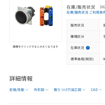
在庫/販売状況
20
在庫/販売状況 ご利用条
販売状況
機種区分
画像をクリックすると大きくなります
在庫状況
標準価格(税別)
詳細情報
定格/性能
外形図
取りつけ穴加工図
CAD