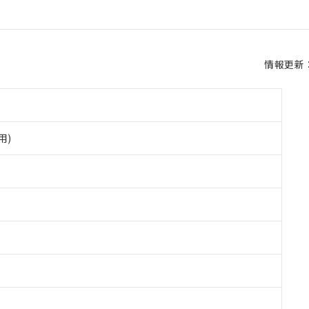
情報更新：2
用)