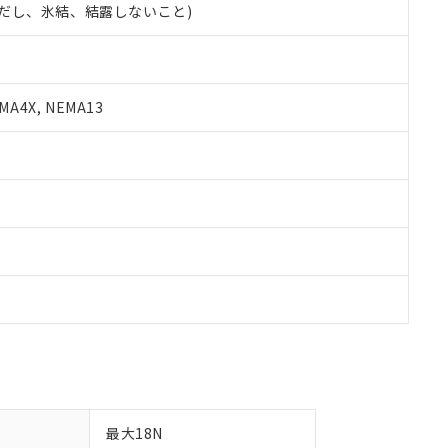
 (ただし、氷結、結露しないこと)
備考欄に対応日を記載しておりました。
品への在庫切替を完了していることから、特段のことがない限り、20
す。
A4X, NEMA13
最大18N