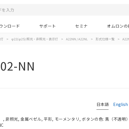
ウンロード
サポート
セミナ
オムロンの
示灯
>
φ22(φ25):照光・非照光・表示灯
>
A22NN / A22NL
>
形式仕様一覧
>
A22
02-NN
日本語
English
 非照光, 金属ベゼル, 平形, モーメンタリ, ボタンの色: 黒（不透明）, 
NC