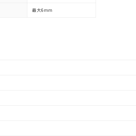
最大6mm
情報更新：2
情報更新：2
ードすることができます。
情報更新：
ログイン/会員登録