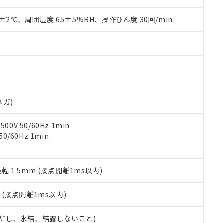
材料含有率が中国RoHSの基準値を超えていることを示します。
、当社制御機器事業取扱商品の当社在庫状況および標準価格(税抜)
ら貴社製品のうち、外国為替および外国貿易法に定める商品（以下｢
質）：
す。当社販売部門へお問い合わせください。
 水銀(Hg) 1000ppm以下、 カドミウム(Cd) 100ppm以下、
0±2℃、周囲湿度 65±5%RH、操作ひん度 30回/min
たは国外への提供する場合は、日本国政府の輸出許可(または役務取
000ppm以下、ポリ臭化ビフェニル類(PBB) 1000ppm以下、ポリ臭化ジフェニルエーテル類(P
事業取扱商品の中には、本サービスの対象外となる商品もあること
手続きをとります。
キシル) (DEHP)(別名：DOP) 1000ppm以下、フタル酸ブチルベンジル（BBP） 100
(GB/T26572)：
以下、フタル酸ジイソブチル (DIBP) 1000ppm以下
び標準価格照会結果は、記載している更新日時点での社内データに
物を破棄する場合は、完全に破砕するなど、違法に輸出されないよ
(水銀) : 1000ppm、 Cd(カドミウム) : 100ppm、
業用監視および制御機器に対する適用除外項目は除く。
覧された時点での実際の在庫および標準価格とは異なる場合がある
1000ppm、 PBBs(ポリ臭化ビフェニル類) : 1000ppm、 PBDEs(ポリ臭化ジフェニルエーテル類
物質については閾値を超える意図的な使用がないことを確認しています。
上の在庫あり
 1000ppm、 DIBP(フタル酸ジイソブチル) : 1000ppm、 BBP(フタル酸ブチルベンジル) :
品を、核兵器、ミサイル、化学兵器、生物兵器またはその他武器並
チルヘキシル)) : 1000ppm
況および標準価格はお客様のお取引先、またはお客様担当のオムロ
用いたしません。
ご相談ください。
は満たないが在庫あり
製品を第三者に販売する場合は、上記1、2および3の内容を当該第
機器販売店や当社販売拠点は「
販売ネットワーク
」をご確認くだ
販売先および販売に係わる関係者が違法に輸出するおそれがある場
用期限
メガ)
び標準価格結果を当社の事前の承諾なく第三者に漏洩または開示し
え状況などにより、予定月が前後することがあります。
(最新の在庫状況については、お客様のお取引先、またはお客様担当
（10物質）のすべてが基準値以下であることを示します。
店・当社販売員にご確認ください)
0V 50/60Hz 1min
能（部品リスト作成サービス）をご利用いただくには、I-Webメン
使用状況下において有害物質が外部に漏えいし、環境に深刻な影響を
0/60Hz 1min
あります。
機種、また在庫状況の情報を公開していない機種
ェブサイト上で当社にご登録された部品リストについて、当社およ
書ダウンロード
す。当社販売部門へお問い合わせください。
品・サービスに関するお客様との取引・商談に必要な範囲で利用す
合意する
キャンセル
書をダウンロードすることができます。
振幅 1.5mm (接点開離1ms以内)
利用者とは、
"個人情報の共同利用に関して"
の「1.共同利用者の
します。
10物質）の非含有証明書
2
(接点開離1ms以内)
明書（当社基準）
日時点で非含有を証明するもので、過去に遡って非含有を証明するも
 (ただし、氷結、結露しないこと)
令のフタル酸エステル類４物質の対応では、対応完了までの期間は出