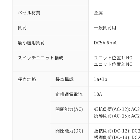
ベゼル材質
金属
負荷
一般負荷用
最小適用負荷
DC5V 6mA
スイッチユニット構成
ユニット位置1: NO
ユニット位置3: NC
接点定格
接点構成
1a+1b
※1 対応状況
定格通電電流
10A
対応済み：EU
対応予定：EU R
対応予定なし：EU
開閉能力(AC)
抵抗負荷(AC-12): AC24
調査・確認中：EU
ご利用条件
誘導負荷(AC-15): AC24V
非該当品：ライセ
※1 中国RoHS
仕入先様の事情に
開閉能力(DC)
抵抗負荷(DC-12): DC24
があります。
以下の条件をお読
誘導負荷(DC-13): DC24
「○」：最大均質