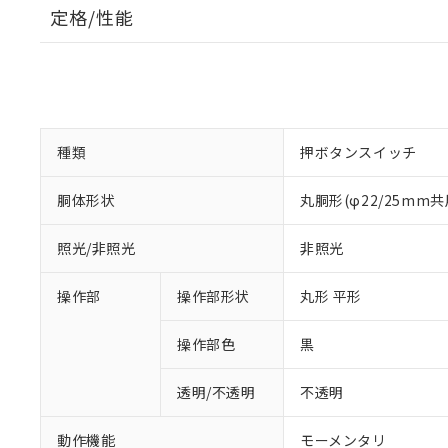
定格/性能
種類
押ボタンスイッチ
胴体形状
丸胴形(φ22/25mm共
照光/非照光
非照光
操作部
操作部形状
丸形 平形
操作部色
黒
透明/不透明
不透明
動作機能
モーメンタリ