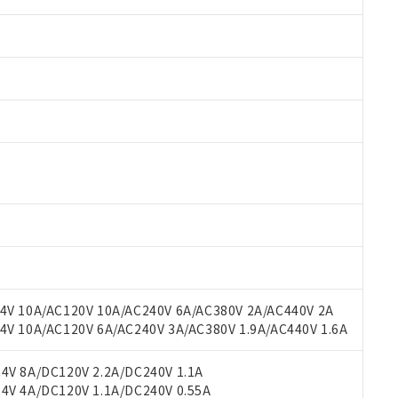
 RoHS指令（10物質）の非含有に対応した製品が提供可能な商品です
oHS指令（10物質）の非含有に対応した製品に切り替える予定のある
 RoHS指令（10物質）の非含有に非対応の商品で、対応品を出す予
V 10A/AC120V 10A/AC240V 6A/AC380V 2A/AC440V 2A
 RoHS指令（10物質）の非含有の対応状況を調査中または確認中の
 10A/AC120V 6A/AC240V 3A/AC380V 1.9A/AC440V 1.6A
ンス料など無形物で、有害物質有無と関係のない商品です。
○×表
より、非含有部品としていたものが、含有品と判明した場合などやむ
V 8A/DC120V 2.2A/DC240V 1.1A
みいただき、同意のうえご利用ください。
V 4A/DC120V 1.1A/DC240V 0.55A
材料含有率が中国RoHSの基準値以下であることを示します。