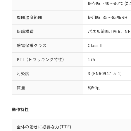
保存時: -40～80℃
混在することから
既に当社にて対応
り割愛しておりま
周囲湿度範囲
使用時: 35～85%RH
保護構造
パネル前面: IP66、NEM
感電保護クラス
Class II
PTI（トラッキング特性）
175
汚染度
3 (EN60947-5-1)
質量
約50g
動作特性
全体の動きに必要な力(TTF)