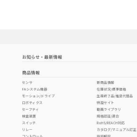
EU RoHS
注意事項・凡例
UL認証
CSA認証
CEマーキング
ダウンロードデータをご利用いただく前に、以下を必ずお読
Yes
Yes
Yes
対応状況
対応予定月
※1
※2
ソフトウェアの使用条件
対応済み
LR型式承認
DNV型式承認
BV型式承認
KR
（イギリス
（ノルウェー
（フランス
（
お知らせ・最新情報
中国 RoHS
注意事項・凡例
船舶規格）
船舶規格）
船舶規格）
船
商品情報
No
No
No
No
中国 RoHS表
※1 ※2
センサ
新商品情報
FAシステム機器
在庫状況/標準価格
Pb
Hg
Cd
Cr(V
モーション/ドライブ
生産終了品/推奨代替品
ロボティクス
特設サイト
セーフティ
動画ライブラリ
検査装置
規格認証/適合
O
O
O
O
スイッチ
RoHS/REACH対応
リレー
カタログ/マニュアル訂正
コントロール
技術解説