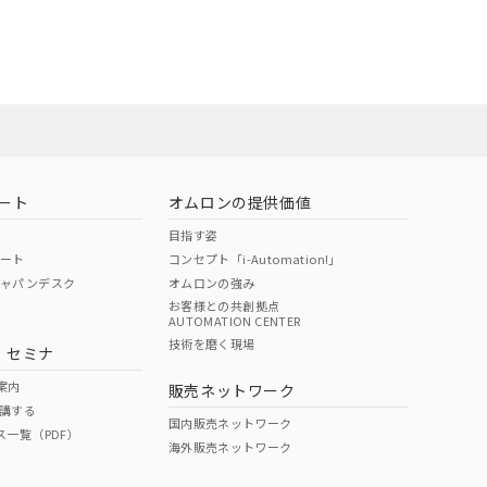
ート
オムロンの提供価値
目指す姿
ポート
コンセプト「i-Automation!」
ジャパンデスク
オムロンの強み
お客様との共創拠点
AUTOMATION CENTER
DIBP
BBP
DEHP
環境保護
技術を磨く現場
・セミナ
状況ページへ
使用期限
検索ください
案内
販売ネットワーク
講する
O
O
O
e
国内販売ネットワーク
ス一覧（PDF）
海外販売ネットワーク