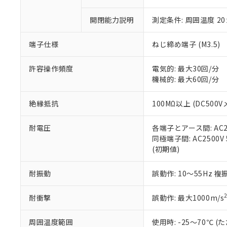
「×」：最大均質
本サービスは
当社は、これ
*EU RoHS指令（10物
「－」：未確認で
鉛(Pb) 1000ppm以下、
開閉能力説明
測定条件: 周囲温度 2
くものです。
う）を輸出ま
記
説明
六価クロム(Cr(Ⅵ)) 1
当社制御機器
などの必要な
フタル酸ビス(2-エチルヘ
号
*中国RoHS10物質の基準値 
ル（DBP） 1000ppm
在庫状況およ
当社は規制貨
端子仕様
ねじ締め端子 (M3.5)
Pb(鉛) :1000ppm、 Hg
但し、RoHS指令で産
のであり、閲
ます。
Cr(Ⅵ)(六価クロム) : 
フタル酸エステル類の４
○
一定数以
DBP(フタル酸ジブチル) :
い。
当社は貴社製
許容操作頻度
電気的: 最大30回/分
DEHP(フタル酸ビス(2-エ
正式な納期状
置等に一切使
機械的: 最大60回/分
当社販売員に
※2 対応予定月
△
一定数に
当社は、貴社
オムロン制御
また当社は、
※2 環境保護使
絶縁抵抗
100MΩ以上 (DC500V
在庫状況およ
部品在庫の切り替
たしません。
－
在庫なし
す。
「ｅ」：有害物質
機器販売
耐電圧
各端子とアース間: AC250
マイパーツ機
「10」：通常の
同極端子間: AC2500V 5
ている必要が
味します。
空
受注生産
(初期値)
お客様が当ウ
※3 非含有証明
「－」：未確認で
白
が、当社の製
さい。
下記の非含有証明
耐振動
誤動作: 10～55Hz 複
※当社の共同
いる法人を指
EU RoHS指令（
耐衝撃
誤動作: 最大1000m/s
51物質の非含有証
※本証明書は発行
周囲温度範囲
使用時: -25～70℃
また、RoHS指