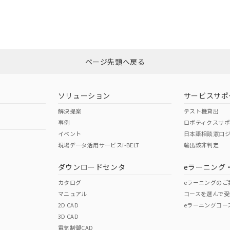
CCC認証
電波法
みください。
Yes
N/A
非含有証明書
※3
ページ先頭へ戻る
ダウンロードはこちら
型式承認
NK型式承認
ABS型式承認
韓国
（日本
（アメリカ
ソリューション
サービスサポ
舶規格）
船舶規格）
船舶規格）
解決提案
テスト機貸出
事例
ロボティクスサ
No
No
イベント
日本語相談窓口
現場データ活用サービスi-BELT
輸出該非判定
I)
PBBs
PBDEs
DBP
ダウンロードセンタ
eラーニング
この製品の規格認証/適合
その他の認証はこちらのページからご
カタログ
eラーニングのご
マニュアル
コースを選んで受
O
O
O
2D CAD
eラーニングコー
3D CAD
電気制御CAD