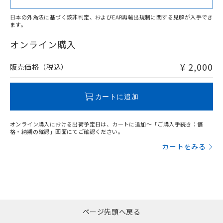
日本の外為法に基づく該非判定、およびEAR再輸出規制に関する見解が入手でき
ます。
"対応済み"や非含有の記載がされた商品であっても、流通
在庫等で未対応品が混在する可能性があります。
オンライン購入
非含有品が必要な際は、弊社営業部門もしくは販売店へお
問い合わせください。
¥ 2,000
販売価格（税込）
この製品のRoHS/REACH対応状況ページへ
カートに追加
オンライン購入における出荷予定日は、カートに追加～「ご購入手続き：価
格・納期の確認」画面にてご確認ください。
カートをみる
ページ先頭へ戻る