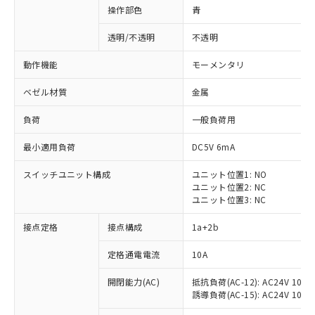
操作部色
青
透明/不透明
不透明
動作機能
モーメンタリ
ベゼル材質
金属
負荷
一般負荷用
最小適用負荷
DC5V 6mA
スイッチユニット構成
ユニット位置1: NO
ユニット位置2: NC
ユニット位置3: NC
※1 対応状況
接点定格
接点構成
1a+2b
対応済み：EU RoHS指令（10物質）の
定格通電電流
10A
非含有に対応した製品が提供可能な商品で
開閉能力(AC)
抵抗負荷(AC-12): AC24V 10A/A
す。
誘導負荷(AC-15): AC24V 10A/AC
対応予定：EU RoHS指令（10物質）の非含
ご利用条件
有に対応した製品に切り替える予定のある