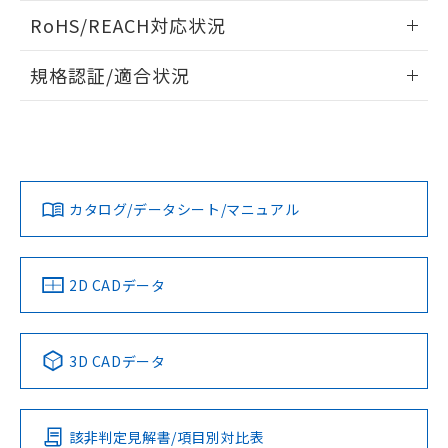
また、RoHS指令のフタル酸エステル類４
ログイン/会員登録いただくと、CADデータをダウンロー
RoHS/REACH対応状況
物質の対応では、対応完了までの期間は出
ドすることができます。
荷製品に未対応品が混在することから備考
情報更新：2026/7/29
欄に対応日を記載しておりました。
規格認証/適合状況
既に当社にて対応品への在庫切替を完了
ログイン/会員登録
EU RoHS
注意事項・凡例
A22NN-MNM-NAA-P122-NNについての規格認証/適合状況に
していることから、特段のことがない限
ついては、「カスタマーサポートセンタ お客様相談室」また
り、2022年1月12日より割愛しておりま
は貴社担当オムロン営業員または販売店にお問い合わせくだ
す。
対応状況
対応予定月
※1
※2
さい。
ダウンロードデータをご利用いただく前に、以下を必ずお読
みください。
カタログ/データシート/マニュアル
対応済み
ソフトウェアの使用条件
お問い合わせ
中国 RoHS
注意事項・凡例
2D CADデータ
中国 RoHS表
※1 ※2
3D CADデータ
Pb
Hg
Cd
Cr(VI)
該非判定見解書/項目別対比表
O
O
O
O