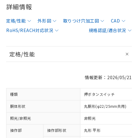
詳細情報
定格/性能
外形図
取りつけ穴加工図
CAD
RoHS/REACH対応状況
規格認証/適合状況
定格/性能
情報更新：2026/05/21
種類
押ボタンスイッチ
胴体形状
丸胴形(φ22/25mm共用)
照光/非照光
非照光
操作部
操作部形状
丸形 平形