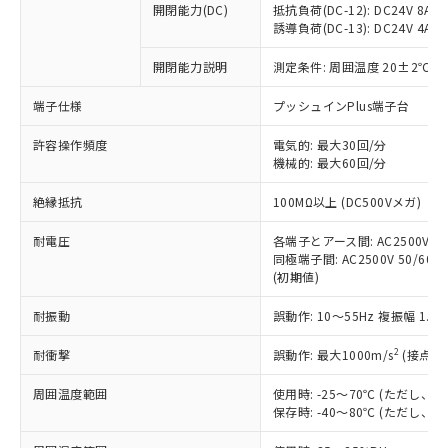
開閉能力(DC)
抵抗負荷(DC-12): DC24V 8A/DC
商品です。
誘導負荷(DC-13): DC24V 4A/DC
対応予定なし：EU RoHS指令（10物質）の
以下の条件をお読みいただき、同意のうえ
非含有に非対応の商品で、対応品を出す予
開閉能力説明
測定条件: 周囲温度 20±2℃、
ご利用ください。
定はありません。
調査・確認中：EU RoHS指令（10物質）の
端子仕様
プッシュインPlus端子台
本サービスは、当社制御機器事業取扱
※1 中国RoHS○×表
非含有の対応状況を調査中または確認中の
商品の当社在庫状況および標準価格
許容操作頻度
商品です。
電気的: 最大30回/分
(税抜)を提供させていただくもので
「○」：最大均質材料含有率が中国RoHSの
機械的: 最大60回/分
非該当品：ライセンス料など無形物で、有
す。
基準値以下であることを示します。
害物質有無と関係のない商品です。
当社制御機器事業取扱商品の中には、
絶縁抵抗
100MΩ以上 (DC500Vメガ)
「×」：最大均質材料含有率が中国RoHSの
仕入先様の事情により、非含有部品として
本サービスの対象外となる商品もある
基準値を超えていることを示します。
いたものが、含有品と判明した場合などや
当社は、これら貴社製品のうち、外国
ことをご了承ください。
耐電圧
各端子とアース間: AC2500V 50/
「－」：未確認です。当社販売部門へお問
むを得ず変更することがあります。
為替および外国貿易法に定める商品
同極端子間: AC2500V 50/60Hz
在庫状況および標準価格照会結果は、
い合わせください。
（以下｢規制貨物等」という）を輸出
(初期値)
記載している更新日時点での社内デー
*EU RoHS指令（10物質）：
または国外への提供する場合は、日本
記
タに基づき作成されるものであり、閲
説明
鉛(Pb) 1000ppm以下、 水銀(Hg) 1000ppm以下、 カド
*中国RoHS10物質の基準値 (GB/T26572)：
耐振動
誤動作: 10～55Hz 複振幅 1.
国政府の輸出許可(または役務取引許
号
覧された時点での実際の在庫および標
ミウム(Cd) 100ppm以下、
Pb(鉛) :1000ppm、 Hg(水銀) : 1000ppm、 Cd(カドミウ
可)を取得するなどの必要な手続きを
六価クロム(Cr(Ⅵ)) 1000ppm以下、ポリ臭化ビフェニル
ム) : 100ppm、
準価格とは異なる場合があることをご
類(PBB) 1000ppm以下、ポリ臭化ジフェニルエーテル類
2
耐衝撃
誤動作: 最大1000m/s
(接点開
Cr(Ⅵ)(六価クロム) : 1000ppm、 PBBs(ポリ臭化ビフェ
とります。
了承ください。
(PBDE) 1000ppm以下、フタル酸ビス(2-エチルヘキシ
○
一定数以上の在庫あり
ニル類) : 1000ppm、 PBDEs(ポリ臭化ジフェニルエーテ
当社は規制貨物を破棄する場合は、完
ル) (DEHP)(別名：DOP) 1000ppm以下、フタル酸ブチ
正式な納期状況および標準価格はお客
ル類) : 1000ppm、
周囲温度範囲
使用時: -25～70℃ (ただし
ルベンジル（BBP） 1000ppm以下、フタル酸ジブチル
全に破砕するなど、違法に輸出されな
DBP(フタル酸ジブチル) : 1000ppm、 DIBP(フタル酸ジ
様のお取引先、またはお客様担当のオ
保存時: -40～80℃ (ただし
（DBP） 1000ppm以下、フタル酸ジイソブチル
イソブチル) : 1000ppm、 BBP(フタル酸ブチルベンジ
△
一定数には満たないが在庫あり
いよう必要な手段を講じます。
ムロン制御機器販売店・当社販売員に
(DIBP) 1000ppm以下
ル) : 1000ppm、
当社は貴社製品を、核兵器、ミサイ
但し、RoHS指令で産業用監視および制御機器に対する
DEHP(フタル酸ビス(2-エチルヘキシル)) : 1000ppm