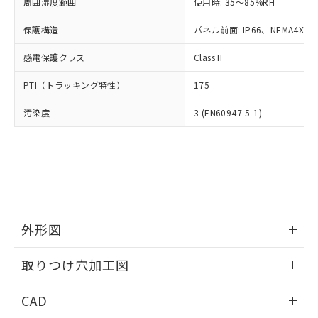
ご相談ください。
周囲湿度範囲
使用時: 35～85%RH
適用除外項目は除く。
ル、化学兵器、生物兵器またはその他
－
在庫なし(最新の在庫状況につ
オムロン制御機器販売店や当社販売拠
フタル酸エステル類の４物質については閾値を超える意
武器並びにこれらの製造装置等に一切
いては、お客様のお取引先、ま
図的な使用がないことを確認しています。
保護構造
パネル前面: IP66、NEMA4X, N
点は「
販売ネットワーク
」をご確認
※2 環境保護使用期限
使用いたしません。
たはお客様担当のオムロン制御
ください。
当社は、貴社製品を第三者に販売する
感電保護クラス
Class II
機器販売店・当社販売員にご確
在庫状況および標準価格結果を当社の
※2 対応予定月
「ｅ」：有害物質（10物質）のすべてが基
場合は、上記1、2および3の内容を当
認ください)
事前の承諾なく第三者に漏洩または開
準値以下であることを示します。
PTI（トラッキング特性）
175
該第三者に通知します。また当社は、
示しないようお願いします。
部品在庫の切り替え状況などにより、予定
「10」：通常の使用状況下において有害物
販売先および販売に係わる関係者が違
マイパーツ機能（部品リスト作成サー
空
受注生産機種、また在庫状況の
汚染度
3 (EN60947-5-1)
月が前後することがあります。
質が外部に漏えいし、環境に深刻な影響を
法に輸出するおそれがある場合は、取
ビス）をご利用いただくには、I-Web
白
情報を公開していない機種
及ぼさない年数を意味します。
り引きをいたしません。
メンバーズにご登録されている必要が
「－」：未確認です。当社販売部門へお問
あります。
い合わせください。
お客様が当ウェブサイト上で当社にご
※3 非含有証明書ダウンロード
登録された部品リストについて、当社
および当社の共同利用者が、当社の製
下記の非含有証明書をダウンロードするこ
品・サービスに関するお客様との取
とができます。
合意する
キャンセル
引・商談に必要な範囲で利用すること
外形図
をご了承ください。
EU RoHS指令（10物質）の非含有証明書
※当社の共同利用者とは、
情報更新：2026/05/21
"個人情報
取りつけ穴加工図
51物質の非含有証明書（当社基準）
の共同利用に関して"
の「1.共同利
※本証明書は発行日時点で非含有を証明す
用者の範囲」に記載されている法人を
情報更新：2026/05/21
るもので、過去に遡って非含有を証明する
CAD
指します。
ものではありません。