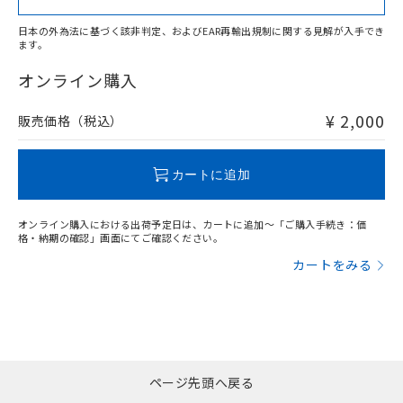
日本の外為法に基づく該非判定、およびEAR再輸出規制に関する見解が入手でき
ます。
"対応済み"や非含有の記載がされた商品であっても、流通
在庫等で未対応品が混在する可能性があります。
オンライン購入
非含有品が必要な際は、弊社営業部門もしくは販売店へお
問い合わせください。
¥ 2,000
販売価格（税込）
この製品のRoHS/REACH対応状況ページへ
カートに追加
オンライン購入における出荷予定日は、カートに追加～「ご購入手続き：価
格・納期の確認」画面にてご確認ください。
カートをみる
ページ先頭へ戻る