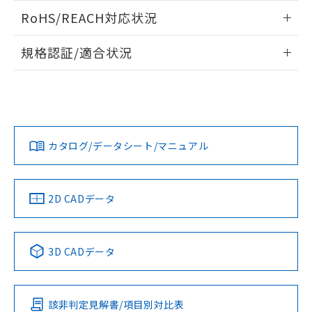
また、RoHS指令のフタル酸エステル類４
ログイン/会員登録いただくと、CADデータをダウンロー
RoHS/REACH対応状況
物質の対応では、対応完了までの期間は出
ドすることができます。
荷製品に未対応品が混在することから備考
情報更新：2026/7/29
欄に対応日を記載しておりました。
規格認証/適合状況
既に当社にて対応品への在庫切替を完了
ログイン/会員登録
EU RoHS
注意事項・凡例
A22NN-MNM-NAA-P111-NNについての規格認証/適合状況に
していることから、特段のことがない限
ついては、「カスタマーサポートセンタ お客様相談室」また
り、2022年1月12日より割愛しておりま
は貴社担当オムロン営業員または販売店にお問い合わせくだ
す。
対応状況
対応予定月
※1
※2
さい。
ダウンロードデータをご利用いただく前に、以下を必ずお読
みください。
カタログ/データシート/マニュアル
対応済み
ソフトウェアの使用条件
お問い合わせ
中国 RoHS
注意事項・凡例
2D CADデータ
中国 RoHS表
※1 ※2
3D CADデータ
Pb
Hg
Cd
Cr(VI)
該非判定見解書/項目別対比表
O
O
O
O