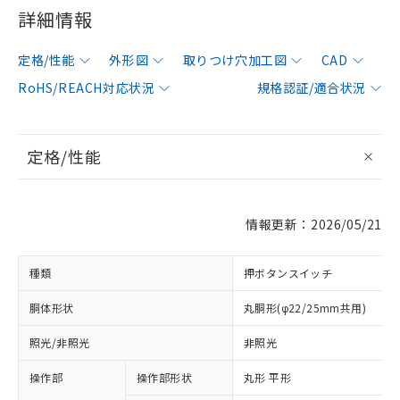
詳細情報
定格/性能
外形図
取りつけ穴加工図
CAD
RoHS/REACH対応状況
規格認証/適合状況
定格/性能
情報更新：2026/05/21
種類
押ボタンスイッチ
胴体形状
丸胴形(φ22/25mm共用)
照光/非照光
非照光
操作部
操作部形状
丸形 平形