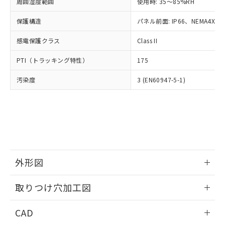
ご相談ください。
周囲湿度範囲
使用時: 35～85%RH
適用除外項目は除く。
ル、化学兵器、生物兵器またはその他
－
在庫なし(最新の在庫状況につ
オムロン制御機器販売店や当社販売拠
フタル酸エステル類の４物質については閾値を超える意
武器並びにこれらの製造装置等に一切
いては、お客様のお取引先、ま
図的な使用がないことを確認しています。
保護構造
パネル前面: IP66、NEMA4X, N
点は「
販売ネットワーク
」をご確認
※2 環境保護使用期限
使用いたしません。
たはお客様担当のオムロン制御
ください。
当社は、貴社製品を第三者に販売する
感電保護クラス
Class II
機器販売店・当社販売員にご確
在庫状況および標準価格結果を当社の
※2 対応予定月
「ｅ」：有害物質（10物質）のすべてが基
場合は、上記1、2および3の内容を当
認ください)
事前の承諾なく第三者に漏洩または開
準値以下であることを示します。
PTI（トラッキング特性）
175
該第三者に通知します。また当社は、
示しないようお願いします。
部品在庫の切り替え状況などにより、予定
「10」：通常の使用状況下において有害物
販売先および販売に係わる関係者が違
マイパーツ機能（部品リスト作成サー
空
受注生産機種、また在庫状況の
汚染度
3 (EN60947-5-1)
月が前後することがあります。
質が外部に漏えいし、環境に深刻な影響を
法に輸出するおそれがある場合は、取
ビス）をご利用いただくには、I-Web
白
情報を公開していない機種
及ぼさない年数を意味します。
り引きをいたしません。
メンバーズにご登録されている必要が
「－」：未確認です。当社販売部門へお問
あります。
い合わせください。
お客様が当ウェブサイト上で当社にご
※3 非含有証明書ダウンロード
登録された部品リストについて、当社
および当社の共同利用者が、当社の製
下記の非含有証明書をダウンロードするこ
品・サービスに関するお客様との取
とができます。
合意する
キャンセル
引・商談に必要な範囲で利用すること
外形図
をご了承ください。
EU RoHS指令（10物質）の非含有証明書
※当社の共同利用者とは、
情報更新：2026/05/21
"個人情報
取りつけ穴加工図
51物質の非含有証明書（当社基準）
の共同利用に関して"
の「1.共同利
※本証明書は発行日時点で非含有を証明す
用者の範囲」に記載されている法人を
情報更新：2026/05/21
るもので、過去に遡って非含有を証明する
CAD
指します。
ものではありません。