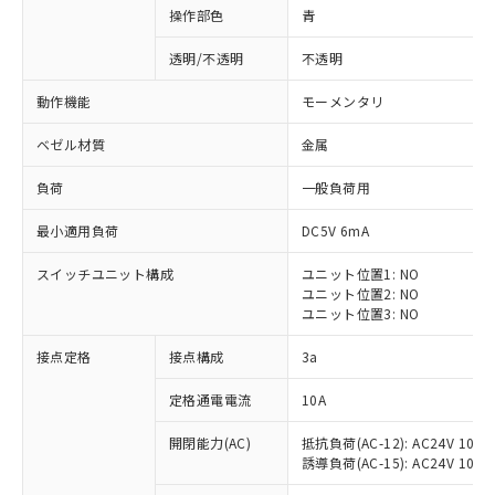
操作部色
青
透明/不透明
不透明
動作機能
モーメンタリ
ベゼル材質
金属
負荷
一般負荷用
最小適用負荷
DC5V 6mA
スイッチユニット構成
ユニット位置1: NO
ユニット位置2: NO
ユニット位置3: NO
※1 対応状況
接点定格
接点構成
3a
対応済み：EU RoHS指令（10物質）の
定格通電電流
10A
非含有に対応した製品が提供可能な商品で
開閉能力(AC)
抵抗負荷(AC-12): AC24V 10A/A
す。
誘導負荷(AC-15): AC24V 10A/AC
対応予定：EU RoHS指令（10物質）の非含
ご利用条件
有に対応した製品に切り替える予定のある