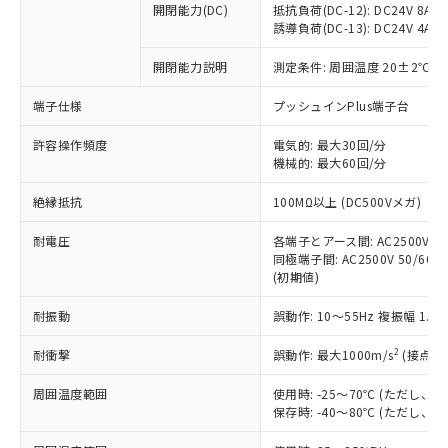
開閉能力(DC)
抵抗負荷(DC-12): DC24V 8A/DC
商品です。
誘導負荷(DC-13): DC24V 4A/DC
対応予定なし：EU RoHS指令（10物質）の
以下の条件をお読みいただき、同意のうえ
非含有に非対応の商品で、対応品を出す予
開閉能力説明
測定条件: 周囲温度 20±2℃、
ご利用ください。
定はありません。
調査・確認中：EU RoHS指令（10物質）の
端子仕様
プッシュインPlus端子台
本サービスは、当社制御機器事業取扱
※1 中国RoHS○×表
非含有の対応状況を調査中または確認中の
商品の当社在庫状況および標準価格
許容操作頻度
商品です。
電気的: 最大30回/分
(税抜)を提供させていただくもので
「○」：最大均質材料含有率が中国RoHSの
機械的: 最大60回/分
非該当品：ライセンス料など無形物で、有
す。
基準値以下であることを示します。
害物質有無と関係のない商品です。
当社制御機器事業取扱商品の中には、
絶縁抵抗
100MΩ以上 (DC500Vメガ)
「×」：最大均質材料含有率が中国RoHSの
仕入先様の事情により、非含有部品として
本サービスの対象外となる商品もある
基準値を超えていることを示します。
いたものが、含有品と判明した場合などや
当社は、これら貴社製品のうち、外国
ことをご了承ください。
耐電圧
各端子とアース間: AC2500V 50/
「－」：未確認です。当社販売部門へお問
むを得ず変更することがあります。
為替および外国貿易法に定める商品
同極端子間: AC2500V 50/60Hz
在庫状況および標準価格照会結果は、
い合わせください。
（以下｢規制貨物等」という）を輸出
(初期値)
記載している更新日時点での社内デー
*EU RoHS指令（10物質）：
または国外への提供する場合は、日本
記
タに基づき作成されるものであり、閲
説明
鉛(Pb) 1000ppm以下、 水銀(Hg) 1000ppm以下、 カド
*中国RoHS10物質の基準値 (GB/T26572)：
耐振動
誤動作: 10～55Hz 複振幅 1.
国政府の輸出許可(または役務取引許
号
覧された時点での実際の在庫および標
ミウム(Cd) 100ppm以下、
Pb(鉛) :1000ppm、 Hg(水銀) : 1000ppm、 Cd(カドミウ
可)を取得するなどの必要な手続きを
六価クロム(Cr(Ⅵ)) 1000ppm以下、ポリ臭化ビフェニル
ム) : 100ppm、
準価格とは異なる場合があることをご
類(PBB) 1000ppm以下、ポリ臭化ジフェニルエーテル類
2
耐衝撃
誤動作: 最大1000m/s
(接点開
Cr(Ⅵ)(六価クロム) : 1000ppm、 PBBs(ポリ臭化ビフェ
とります。
了承ください。
(PBDE) 1000ppm以下、フタル酸ビス(2-エチルヘキシ
○
一定数以上の在庫あり
ニル類) : 1000ppm、 PBDEs(ポリ臭化ジフェニルエーテ
当社は規制貨物を破棄する場合は、完
ル) (DEHP)(別名：DOP) 1000ppm以下、フタル酸ブチ
正式な納期状況および標準価格はお客
ル類) : 1000ppm、
周囲温度範囲
使用時: -25～70℃ (ただし
ルベンジル（BBP） 1000ppm以下、フタル酸ジブチル
全に破砕するなど、違法に輸出されな
DBP(フタル酸ジブチル) : 1000ppm、 DIBP(フタル酸ジ
様のお取引先、またはお客様担当のオ
保存時: -40～80℃ (ただし
（DBP） 1000ppm以下、フタル酸ジイソブチル
イソブチル) : 1000ppm、 BBP(フタル酸ブチルベンジ
△
一定数には満たないが在庫あり
いよう必要な手段を講じます。
ムロン制御機器販売店・当社販売員に
(DIBP) 1000ppm以下
ル) : 1000ppm、
当社は貴社製品を、核兵器、ミサイ
但し、RoHS指令で産業用監視および制御機器に対する
DEHP(フタル酸ビス(2-エチルヘキシル)) : 1000ppm