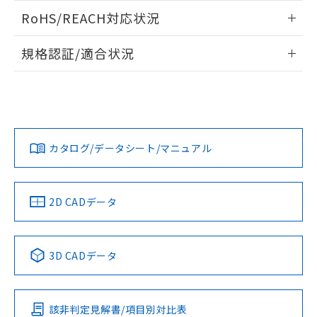
また、RoHS指令のフタル酸エステル類４
ログイン/会員登録いただくと、CADデータをダウンロー
RoHS/REACH対応状況
物質の対応では、対応完了までの期間は出
ドすることができます。
荷製品に未対応品が混在することから備考
情報更新：2026/7/29
欄に対応日を記載しておりました。
規格認証/適合状況
既に当社にて対応品への在庫切替を完了
ログイン/会員登録
EU RoHS
注意事項・凡例
していることから、特段のことがない限
UL認証
CSA認証
CEマーキング
り、2022年1月12日より割愛しておりま
す。
Yes
Yes
Yes
対応状況
対応予定月
※1
※2
ダウンロードデータをご利用いただく前に、以下を必ずお読
みください。
カタログ/データシート/マニュアル
対応済み
ソフトウェアの使用条件
LR型式承認
DNV型式承認
BV型式承認
KR型式承
（イギリス
（ノルウェー
（フランス
（韓国
船舶規格）
船舶規格）
船舶規格）
船舶規格
中国 RoHS
注意事項・凡例
2D CADデータ
No
No
No
No
中国 RoHS表
※1 ※2
3D CADデータ
この製品の規格認証/適合状況ページへ
Pb
Hg
Cd
Cr(VI)
その他の認証はこちらのページからご検索ください
該非判定見解書/項目別対比表
O
O
O
O