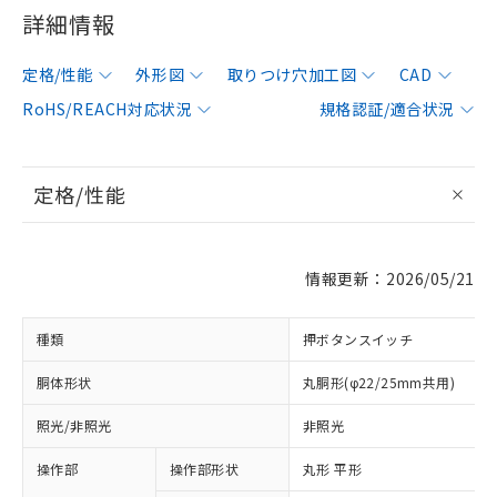
詳細情報
定格/性能
外形図
取りつけ穴加工図
CAD
RoHS/REACH対応状況
規格認証/適合状況
定格/性能
情報更新：2026/05/21
種類
押ボタンスイッチ
胴体形状
丸胴形(φ22/25mm共用)
照光/非照光
非照光
操作部
操作部形状
丸形 平形