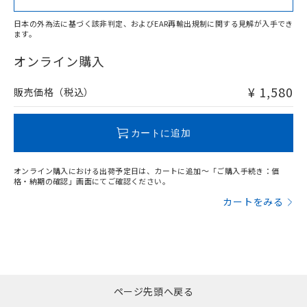
日本の外為法に基づく該非判定、およびEAR再輸出規制に関する見解が入手でき
ます。
"対応済み"や非含有の記載がされた商品であっても、流通
在庫等で未対応品が混在する可能性があります。
オンライン購入
非含有品が必要な際は、弊社営業部門もしくは販売店へお
問い合わせください。
¥ 1,580
販売価格（税込）
この製品のRoHS/REACH対応状況ページへ
カートに追加
オンライン購入における出荷予定日は、カートに追加～「ご購入手続き：価
格・納期の確認」画面にてご確認ください。
カートをみる
ページ先頭へ戻る