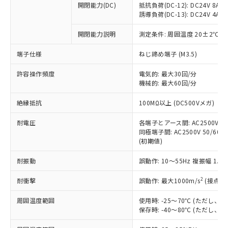
開閉能力(DC)
抵抗負荷(DC-12): DC24V 8A/DC
商品です。
誘導負荷(DC-13): DC24V 4A/DC
対応予定なし：EU RoHS指令（10物質）の
以下の条件をお読みいただき、同意のうえ
非含有に非対応の商品で、対応品を出す予
開閉能力説明
測定条件: 周囲温度 20±2℃、
ご利用ください。
定はありません。
調査・確認中：EU RoHS指令（10物質）の
端子仕様
ねじ締め端子 (M3.5)
本サービスは、当社制御機器事業取扱
※1 中国RoHS○×表
非含有の対応状況を調査中または確認中の
商品の当社在庫状況および標準価格
許容操作頻度
商品です。
電気的: 最大30回/分
(税抜)を提供させていただくもので
「○」：最大均質材料含有率が中国RoHSの
機械的: 最大60回/分
非該当品：ライセンス料など無形物で、有
す。
基準値以下であることを示します。
害物質有無と関係のない商品です。
当社制御機器事業取扱商品の中には、
絶縁抵抗
100MΩ以上 (DC500Vメガ)
「×」：最大均質材料含有率が中国RoHSの
仕入先様の事情により、非含有部品として
本サービスの対象外となる商品もある
基準値を超えていることを示します。
いたものが、含有品と判明した場合などや
当社は、これら貴社製品のうち、外国
ことをご了承ください。
耐電圧
各端子とアース間: AC2500V 50/
「－」：未確認です。当社販売部門へお問
むを得ず変更することがあります。
為替および外国貿易法に定める商品
同極端子間: AC2500V 50/60Hz
在庫状況および標準価格照会結果は、
い合わせください。
（以下｢規制貨物等」という）を輸出
(初期値)
記載している更新日時点での社内デー
*EU RoHS指令（10物質）：
または国外への提供する場合は、日本
記
タに基づき作成されるものであり、閲
説明
鉛(Pb) 1000ppm以下、 水銀(Hg) 1000ppm以下、 カド
*中国RoHS10物質の基準値 (GB/T26572)：
耐振動
誤動作: 10～55Hz 複振幅 1.
国政府の輸出許可(または役務取引許
号
覧された時点での実際の在庫および標
ミウム(Cd) 100ppm以下、
Pb(鉛) :1000ppm、 Hg(水銀) : 1000ppm、 Cd(カドミウ
可)を取得するなどの必要な手続きを
六価クロム(Cr(Ⅵ)) 1000ppm以下、ポリ臭化ビフェニル
ム) : 100ppm、
準価格とは異なる場合があることをご
類(PBB) 1000ppm以下、ポリ臭化ジフェニルエーテル類
2
耐衝撃
誤動作: 最大1000m/s
(接点開
Cr(Ⅵ)(六価クロム) : 1000ppm、 PBBs(ポリ臭化ビフェ
とります。
了承ください。
(PBDE) 1000ppm以下、フタル酸ビス(2-エチルヘキシ
○
一定数以上の在庫あり
ニル類) : 1000ppm、 PBDEs(ポリ臭化ジフェニルエーテ
当社は規制貨物を破棄する場合は、完
ル) (DEHP)(別名：DOP) 1000ppm以下、フタル酸ブチ
正式な納期状況および標準価格はお客
ル類) : 1000ppm、
周囲温度範囲
使用時: -25～70℃ (ただし
ルベンジル（BBP） 1000ppm以下、フタル酸ジブチル
全に破砕するなど、違法に輸出されな
DBP(フタル酸ジブチル) : 1000ppm、 DIBP(フタル酸ジ
様のお取引先、またはお客様担当のオ
保存時: -40～80℃ (ただし
（DBP） 1000ppm以下、フタル酸ジイソブチル
イソブチル) : 1000ppm、 BBP(フタル酸ブチルベンジ
△
一定数には満たないが在庫あり
いよう必要な手段を講じます。
ムロン制御機器販売店・当社販売員に
(DIBP) 1000ppm以下
ル) : 1000ppm、
当社は貴社製品を、核兵器、ミサイ
但し、RoHS指令で産業用監視および制御機器に対する
DEHP(フタル酸ビス(2-エチルヘキシル)) : 1000ppm