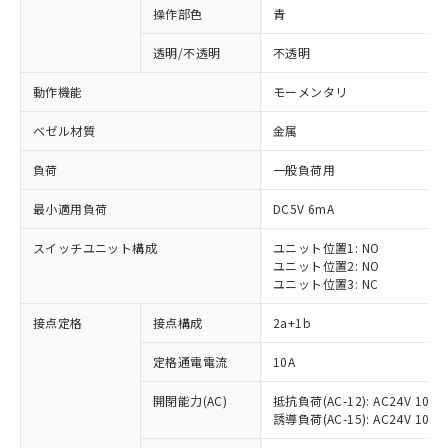
操作部色
青
透明/不透明
不透明
動作機能
モーメンタリ
ベゼル材質
金属
負荷
一般負荷用
最小適用負荷
DC5V 6mA
スイッチユニット構成
ユニット位置1: NO
ユニット位置2: NO
ユニット位置3: NC
※1 対応状況
接点定格
接点構成
2a+1b
対応済み：EU RoHS指令（10物質）の
定格通電電流
10A
非含有に対応した製品が提供可能な商品で
開閉能力(AC)
抵抗負荷(AC-12): AC24V 10A/A
す。
誘導負荷(AC-15): AC24V 10A/AC
対応予定：EU RoHS指令（10物質）の非含
ご利用条件
有に対応した製品に切り替える予定のある