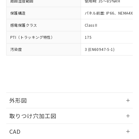
ご相談ください。
周囲湿度範囲
使用時: 35～85%RH
適用除外項目は除く。
ル、化学兵器、生物兵器またはその他
－
在庫なし(最新の在庫状況につ
オムロン制御機器販売店や当社販売拠
フタル酸エステル類の４物質については閾値を超える意
武器並びにこれらの製造装置等に一切
いては、お客様のお取引先、ま
図的な使用がないことを確認しています。
保護構造
パネル前面: IP66、NEMA4X, N
点は「
販売ネットワーク
」をご確認
※2 環境保護使用期限
使用いたしません。
たはお客様担当のオムロン制御
ください。
当社は、貴社製品を第三者に販売する
感電保護クラス
Class II
機器販売店・当社販売員にご確
在庫状況および標準価格結果を当社の
※2 対応予定月
「ｅ」：有害物質（10物質）のすべてが基
場合は、上記1、2および3の内容を当
認ください)
事前の承諾なく第三者に漏洩または開
準値以下であることを示します。
PTI（トラッキング特性）
175
該第三者に通知します。また当社は、
示しないようお願いします。
部品在庫の切り替え状況などにより、予定
「10」：通常の使用状況下において有害物
販売先および販売に係わる関係者が違
マイパーツ機能（部品リスト作成サー
空
受注生産機種、また在庫状況の
汚染度
3 (EN60947-5-1)
月が前後することがあります。
質が外部に漏えいし、環境に深刻な影響を
法に輸出するおそれがある場合は、取
ビス）をご利用いただくには、I-Web
白
情報を公開していない機種
及ぼさない年数を意味します。
り引きをいたしません。
メンバーズにご登録されている必要が
「－」：未確認です。当社販売部門へお問
あります。
い合わせください。
お客様が当ウェブサイト上で当社にご
※3 非含有証明書ダウンロード
登録された部品リストについて、当社
および当社の共同利用者が、当社の製
下記の非含有証明書をダウンロードするこ
品・サービスに関するお客様との取
とができます。
合意する
キャンセル
引・商談に必要な範囲で利用すること
外形図
をご了承ください。
EU RoHS指令（10物質）の非含有証明書
※当社の共同利用者とは、
情報更新：2026/05/21
"個人情報
取りつけ穴加工図
51物質の非含有証明書（当社基準）
の共同利用に関して"
の「1.共同利
※本証明書は発行日時点で非含有を証明す
用者の範囲」に記載されている法人を
情報更新：2026/05/21
るもので、過去に遡って非含有を証明する
CAD
指します。
ものではありません。