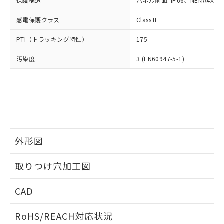
保護構造
パネル前面: IP66、NEMA4X, N
オムロン制御機器販売店や当社販売拠
フタル酸エステル類の４物質については閾値を超える意
武器並びにこれらの製造装置等に一切
いては、お客様のお取引先、ま
図的な使用がないことを確認しています。
点は「
販売ネットワーク
」をご確認
※2 環境保護使用期限
使用いたしません。
感電保護クラス
Class II
たはお客様担当のオムロン制御
ください。
当社は、貴社製品を第三者に販売する
機器販売店・当社販売員にご確
在庫状況および標準価格結果を当社の
※2 対応予定月
「ｅ」：有害物質（10物質）のすべてが基
PTI（トラッキング特性）
175
場合は、上記1、2および3の内容を当
認ください)
事前の承諾なく第三者に漏洩または開
準値以下であることを示します。
該第三者に通知します。また当社は、
示しないようお願いします。
汚染度
3 (EN60947-5-1)
部品在庫の切り替え状況などにより、予定
「10」：通常の使用状況下において有害物
販売先および販売に係わる関係者が違
マイパーツ機能（部品リスト作成サー
空
受注生産機種、また在庫状況の
月が前後することがあります。
質が外部に漏えいし、環境に深刻な影響を
法に輸出するおそれがある場合は、取
ビス）をご利用いただくには、I-Web
白
情報を公開していない機種
及ぼさない年数を意味します。
り引きをいたしません。
メンバーズにご登録されている必要が
「－」：未確認です。当社販売部門へお問
あります。
い合わせください。
お客様が当ウェブサイト上で当社にご
※3 非含有証明書ダウンロード
登録された部品リストについて、当社
および当社の共同利用者が、当社の製
下記の非含有証明書をダウンロードするこ
品・サービスに関するお客様との取
外形図
とができます。
合意する
キャンセル
引・商談に必要な範囲で利用すること
をご了承ください。
情報更新：2026/05/21
取りつけ穴加工図
EU RoHS指令（10物質）の非含有証明書
※当社の共同利用者とは、
"個人情報
51物質の非含有証明書（当社基準）
の共同利用に関して"
の「1.共同利
情報更新：2026/05/21
※本証明書は発行日時点で非含有を証明す
CAD
用者の範囲」に記載されている法人を
るもので、過去に遡って非含有を証明する
指します。
ものではありません。
ログイン/会員登録いただくと、CADデータをダウンロー
RoHS/REACH対応状況
また、RoHS指令のフタル酸エステル類４
ドすることができます。