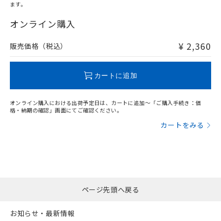
ます。
"対応済み"や非含有の記載がされた商品であっても、流通
在庫等で未対応品が混在する可能性があります。
オンライン購入
非含有品が必要な際は、弊社営業部門もしくは販売店へお
問い合わせください。
¥ 2,360
販売価格（税込）
この製品のRoHS/REACH対応状況ページへ
カートに追加
オンライン購入における出荷予定日は、カートに追加～「ご購入手続き：価
格・納期の確認」画面にてご確認ください。
カートをみる
ページ先頭へ戻る
お知らせ・最新情報