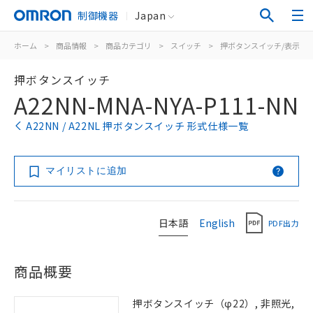
制御機器
Japan
ホーム
>
商品情報
>
商品カテゴリ
>
スイッチ
>
押ボタンスイッチ/表示灯
押ボタンスイッチ
A22NN-MNA-NYA-P111-NN
A22NN / A22NL 押ボタンスイッチ 形式仕様一覧
マイリストに追加
日本語
English
PDF出力
商品概要
押ボタンスイッチ（φ22）, 非照光,