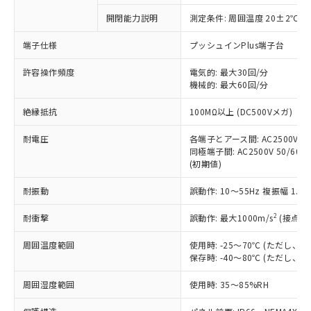
対応予定なし：EU RoHS指令（10物質）の
開閉能力説明
測定条件: 周囲温度 20±2℃、
以下の条件をお読みいただき、同意のうえ
非含有に非対応の商品で、対応品を出す予
ご利用ください。
定はありません。
端子仕様
プッシュインPlus端子台
調査・確認中：EU RoHS指令（10物質）の
本サービスは、当社制御機器事業取扱
※1 中国RoHS○×表
非含有の対応状況を調査中または確認中の
許容操作頻度
電気的: 最大30回/分
商品の当社在庫状況および標準価格
機械的: 最大60回/分
商品です。
(税抜)を提供させていただくもので
「○」：最大均質材料含有率が中国RoHSの
非該当品：ライセンス料など無形物で、有
す。
絶縁抵抗
100MΩ以上 (DC500Vメガ)
基準値以下であることを示します。
害物質有無と関係のない商品です。
当社制御機器事業取扱商品の中には、
「×」：最大均質材料含有率が中国RoHSの
仕入先様の事情により、非含有部品として
本サービスの対象外となる商品もある
耐電圧
各端子とアース間: AC2500V 50/
基準値を超えていることを示します。
いたものが、含有品と判明した場合などや
当社は、これら貴社製品のうち、外国
同極端子間: AC2500V 50/60Hz
ことをご了承ください。
「－」：未確認です。当社販売部門へお問
むを得ず変更することがあります。
為替および外国貿易法に定める商品
(初期値)
在庫状況および標準価格照会結果は、
い合わせください。
（以下｢規制貨物等」という）を輸出
記載している更新日時点での社内デー
*EU RoHS指令（10物質）：
耐振動
誤動作: 10～55Hz 複振幅 1.
または国外への提供する場合は、日本
記
タに基づき作成されるものであり、閲
説明
鉛(Pb) 1000ppm以下、 水銀(Hg) 1000ppm以下、 カド
*中国RoHS10物質の基準値 (GB/T26572)：
国政府の輸出許可(または役務取引許
号
覧された時点での実際の在庫および標
ミウム(Cd) 100ppm以下、
Pb(鉛) :1000ppm、 Hg(水銀) : 1000ppm、 Cd(カドミウ
2
耐衝撃
誤動作: 最大1000m/s
(接点開
可)を取得するなどの必要な手続きを
六価クロム(Cr(Ⅵ)) 1000ppm以下、ポリ臭化ビフェニル
ム) : 100ppm、
準価格とは異なる場合があることをご
類(PBB) 1000ppm以下、ポリ臭化ジフェニルエーテル類
Cr(Ⅵ)(六価クロム) : 1000ppm、 PBBs(ポリ臭化ビフェ
とります。
了承ください。
(PBDE) 1000ppm以下、フタル酸ビス(2-エチルヘキシ
○
一定数以上の在庫あり
ニル類) : 1000ppm、 PBDEs(ポリ臭化ジフェニルエーテ
周囲温度範囲
使用時: -25～70℃ (ただし
当社は規制貨物を破棄する場合は、完
ル) (DEHP)(別名：DOP) 1000ppm以下、フタル酸ブチ
正式な納期状況および標準価格はお客
ル類) : 1000ppm、
保存時: -40～80℃ (ただし
ルベンジル（BBP） 1000ppm以下、フタル酸ジブチル
全に破砕するなど、違法に輸出されな
DBP(フタル酸ジブチル) : 1000ppm、 DIBP(フタル酸ジ
様のお取引先、またはお客様担当のオ
（DBP） 1000ppm以下、フタル酸ジイソブチル
イソブチル) : 1000ppm、 BBP(フタル酸ブチルベンジ
△
一定数には満たないが在庫あり
いよう必要な手段を講じます。
ムロン制御機器販売店・当社販売員に
(DIBP) 1000ppm以下
周囲湿度範囲
使用時: 35～85%RH
ル) : 1000ppm、
当社は貴社製品を、核兵器、ミサイ
但し、RoHS指令で産業用監視および制御機器に対する
DEHP(フタル酸ビス(2-エチルヘキシル)) : 1000ppm
ご相談ください。
適用除外項目は除く。
ル、化学兵器、生物兵器またはその他
－
在庫なし(最新の在庫状況につ