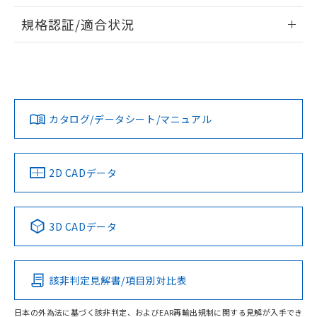
物質の対応では、対応完了までの期間は出
情報更新：2026/7/29
荷製品に未対応品が混在することから備考
規格認証/適合状況
欄に対応日を記載しておりました。
ログイン/会員登録
EU RoHS
注意事項・凡例
A22NN-MNA-NYA-P111-NNについての規格認証/適合状況に
既に当社にて対応品への在庫切替を完了
ついては、「カスタマーサポートセンタ お客様相談室」また
していることから、特段のことがない限
は貴社担当オムロン営業員または販売店にお問い合わせくだ
り、2022年1月12日より割愛しておりま
対応状況
対応予定月
※1
※2
さい。
す。
ダウンロードデータをご利用いただく前に、以下を必ずお読
みください。
カタログ/データシート/マニュアル
対応済み
ソフトウェアの使用条件
お問い合わせ
中国 RoHS
注意事項・凡例
2D CADデータ
中国 RoHS表
※1 ※2
3D CADデータ
Pb
Hg
Cd
Cr(VI)
該非判定見解書/項目別対比表
O
O
O
O
日本の外為法に基づく該非判定、およびEAR再輸出規制に関する見解が入手でき