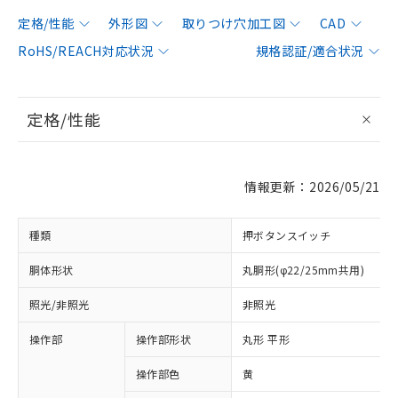
定格/性能
外形図
取りつけ穴加工図
CAD
RoHS/REACH対応状況
規格認証/適合状況
定格/性能
情報更新：2026/05/21
種類
押ボタンスイッチ
胴体形状
丸胴形(φ22/25mm共用)
照光/非照光
非照光
操作部
操作部形状
丸形 平形
操作部色
黄