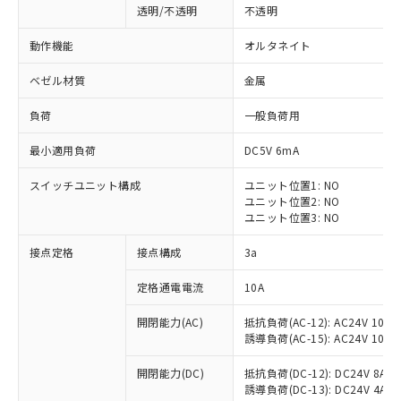
透明/不透明
不透明
動作機能
オルタネイト
ベゼル材質
金属
負荷
一般負荷用
最小適用負荷
DC5V 6mA
スイッチユニット構成
ユニット位置1: NO
ユニット位置2: NO
ユニット位置3: NO
接点定格
接点構成
3a
※1 対応状況
定格通電電流
10A
対応済み：EU RoHS指令（10物質）の
開閉能力(AC)
抵抗負荷(AC-12): AC24V 10A/A
非含有に対応した製品が提供可能な商品で
誘導負荷(AC-15): AC24V 10A/AC
す。
対応予定：EU RoHS指令（10物質）の非含
開閉能力(DC)
抵抗負荷(DC-12): DC24V 8A/DC
ご利用条件
有に対応した製品に切り替える予定のある
誘導負荷(DC-13): DC24V 4A/DC
商品です。