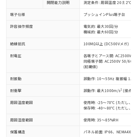
開閉能力説明
測定条件: 周囲温度 20±2℃、
対応予定なし：EU RoHS指令（10物質）の
以下の条件をお読みいただき、同意のうえ
非含有に非対応の商品で、対応品を出す予
ご利用ください。
端子仕様
プッシュインPlus端子台
定はありません。
調査・確認中：EU RoHS指令（10物質）の
本サービスは、当社制御機器事業取扱
許容操作頻度
電気的: 最大30回/分
※1 中国RoHS○×表
非含有の対応状況を調査中または確認中の
機械的: 最大60回/分
商品の当社在庫状況および標準価格
商品です。
(税抜)を提供させていただくもので
「○」：最大均質材料含有率が中国RoHSの
非該当品：ライセンス料など無形物で、有
絶縁抵抗
100MΩ以上 (DC500Vメガ)
す。
基準値以下であることを示します。
害物質有無と関係のない商品です。
当社制御機器事業取扱商品の中には、
「×」：最大均質材料含有率が中国RoHSの
仕入先様の事情により、非含有部品として
耐電圧
各端子とアース間: AC2500V 50/
本サービスの対象外となる商品もある
基準値を超えていることを示します。
いたものが、含有品と判明した場合などや
同極端子間: AC2500V 50/60Hz
当社は、これら貴社製品のうち、外国
ことをご了承ください。
「－」：未確認です。当社販売部門へお問
(初期値)
むを得ず変更することがあります。
為替および外国貿易法に定める商品
在庫状況および標準価格照会結果は、
い合わせください。
（以下｢規制貨物等」という）を輸出
記載している更新日時点での社内デー
耐振動
誤動作: 10～55Hz 複振幅 1.
*EU RoHS指令（10物質）：
または国外への提供する場合は、日本
記
タに基づき作成されるものであり、閲
説明
鉛(Pb) 1000ppm以下、 水銀(Hg) 1000ppm以下、 カド
*中国RoHS10物質の基準値 (GB/T26572)：
国政府の輸出許可(または役務取引許
号
覧された時点での実際の在庫および標
ミウム(Cd) 100ppm以下、
2
耐衝撃
誤動作: 最大1000m/s
(接点開
Pb(鉛) :1000ppm、 Hg(水銀) : 1000ppm、 Cd(カドミウ
可)を取得するなどの必要な手続きを
六価クロム(Cr(Ⅵ)) 1000ppm以下、ポリ臭化ビフェニル
ム) : 100ppm、
準価格とは異なる場合があることをご
類(PBB) 1000ppm以下、ポリ臭化ジフェニルエーテル類
Cr(Ⅵ)(六価クロム) : 1000ppm、 PBBs(ポリ臭化ビフェ
とります。
周囲温度範囲
使用時: -25～70℃ (ただし
了承ください。
(PBDE) 1000ppm以下、フタル酸ビス(2-エチルヘキシ
○
一定数以上の在庫あり
ニル類) : 1000ppm、 PBDEs(ポリ臭化ジフェニルエーテ
当社は規制貨物を破棄する場合は、完
保存時: -40～80℃ (ただし
ル) (DEHP)(別名：DOP) 1000ppm以下、フタル酸ブチ
正式な納期状況および標準価格はお客
ル類) : 1000ppm、
ルベンジル（BBP） 1000ppm以下、フタル酸ジブチル
全に破砕するなど、違法に輸出されな
DBP(フタル酸ジブチル) : 1000ppm、 DIBP(フタル酸ジ
様のお取引先、またはお客様担当のオ
（DBP） 1000ppm以下、フタル酸ジイソブチル
イソブチル) : 1000ppm、 BBP(フタル酸ブチルベンジ
△
一定数には満たないが在庫あり
周囲湿度範囲
使用時: 35～85%RH
いよう必要な手段を講じます。
ムロン制御機器販売店・当社販売員に
(DIBP) 1000ppm以下
ル) : 1000ppm、
当社は貴社製品を、核兵器、ミサイ
但し、RoHS指令で産業用監視および制御機器に対する
DEHP(フタル酸ビス(2-エチルヘキシル)) : 1000ppm
ご相談ください。
適用除外項目は除く。
保護構造
パネル前面: IP66、NEMA4X, N
ル、化学兵器、生物兵器またはその他
－
在庫なし(最新の在庫状況につ
オムロン制御機器販売店や当社販売拠
フタル酸エステル類の４物質については閾値を超える意