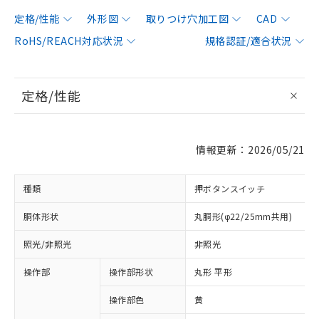
定格/性能
外形図
取りつけ穴加工図
CAD
RoHS/REACH対応状況
規格認証/適合状況
定格/性能
情報更新：2026/05/21
種類
押ボタンスイッチ
胴体形状
丸胴形(φ22/25mm共用)
照光/非照光
非照光
操作部
操作部形状
丸形 平形
操作部色
黄