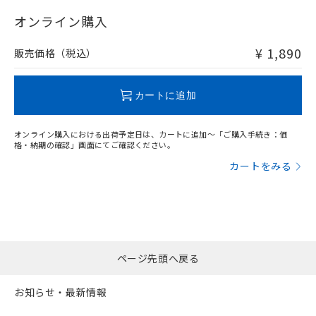
"対応済み"や非含有の記載がされた商品であっても、流通
在庫等で未対応品が混在する可能性があります。
オンライン購入
非含有品が必要な際は、弊社営業部門もしくは販売店へお
問い合わせください。
¥ 1,890
販売価格（税込）
この製品のRoHS/REACH対応状況ページへ
カートに追加
オンライン購入における出荷予定日は、カートに追加～「ご購入手続き：価
格・納期の確認」画面にてご確認ください。
カートをみる
ページ先頭へ戻る
お知らせ・最新情報