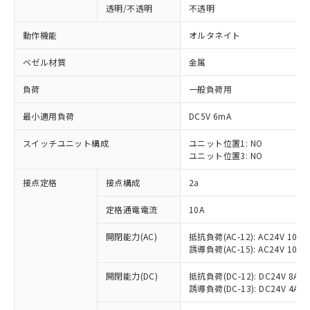
透明/不透明
不透明
動作機能
オルタネイト
ベゼル材質
金属
負荷
一般負荷用
最小適用負荷
DC5V 6mA
スイッチユニット構成
ユニット位置1: NO
ユニット位置3: NO
接点定格
接点構成
2a
※1 対応状況
定格通電電流
10A
対応済み：EU RoHS指令（10物質）の
開閉能力(AC)
抵抗負荷(AC-12): AC24V 10A/A
非含有に対応した製品が提供可能な商品で
誘導負荷(AC-15): AC24V 10A/AC
す。
対応予定：EU RoHS指令（10物質）の非含
開閉能力(DC)
抵抗負荷(DC-12): DC24V 8A/DC
ご利用条件
有に対応した製品に切り替える予定のある
誘導負荷(DC-13): DC24V 4A/DC
商品です。