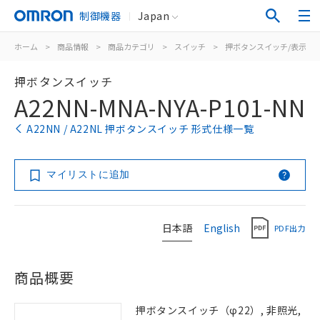
制御機器
Japan
ホーム
>
商品情報
>
商品カテゴリ
>
スイッチ
>
押ボタンスイッチ/表示灯
押ボタンスイッチ
A22NN-MNA-NYA-P101-NN
A22NN / A22NL 押ボタンスイッチ 形式仕様一覧
マイリストに追加
日本語
English
PDF出力
商品概要
押ボタンスイッチ（φ22）, 非照光,