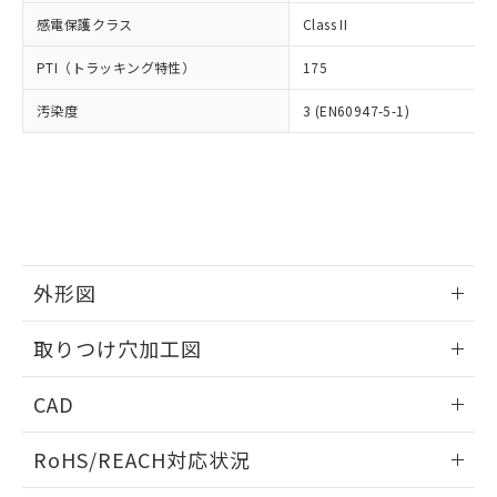
武器並びにこれらの製造装置等に一切
いては、お客様のお取引先、ま
図的な使用がないことを確認しています。
点は「
販売ネットワーク
」をご確認
感電保護クラス
Class II
※2 環境保護使用期限
使用いたしません。
たはお客様担当のオムロン制御
ください。
当社は、貴社製品を第三者に販売する
機器販売店・当社販売員にご確
在庫状況および標準価格結果を当社の
PTI（トラッキング特性）
175
※2 対応予定月
「ｅ」：有害物質（10物質）のすべてが基
場合は、上記1、2および3の内容を当
認ください)
事前の承諾なく第三者に漏洩または開
準値以下であることを示します。
該第三者に通知します。また当社は、
示しないようお願いします。
汚染度
3 (EN60947-5-1)
部品在庫の切り替え状況などにより、予定
「10」：通常の使用状況下において有害物
販売先および販売に係わる関係者が違
マイパーツ機能（部品リスト作成サー
空
受注生産機種、また在庫状況の
月が前後することがあります。
質が外部に漏えいし、環境に深刻な影響を
法に輸出するおそれがある場合は、取
ビス）をご利用いただくには、I-Web
白
情報を公開していない機種
及ぼさない年数を意味します。
り引きをいたしません。
メンバーズにご登録されている必要が
「－」：未確認です。当社販売部門へお問
あります。
い合わせください。
お客様が当ウェブサイト上で当社にご
※3 非含有証明書ダウンロード
登録された部品リストについて、当社
および当社の共同利用者が、当社の製
下記の非含有証明書をダウンロードするこ
外形図
品・サービスに関するお客様との取
とができます。
合意する
キャンセル
引・商談に必要な範囲で利用すること
情報更新：2026/05/21
をご了承ください。
取りつけ穴加工図
EU RoHS指令（10物質）の非含有証明書
※当社の共同利用者とは、
"個人情報
51物質の非含有証明書（当社基準）
情報更新：2026/05/21
の共同利用に関して"
の「1.共同利
CAD
※本証明書は発行日時点で非含有を証明す
用者の範囲」に記載されている法人を
るもので、過去に遡って非含有を証明する
指します。
ログイン/会員登録いただくと、CADデータをダウンロー
ものではありません。
RoHS/REACH対応状況
ドすることができます。
また、RoHS指令のフタル酸エステル類４
物質の対応では、対応完了までの期間は出