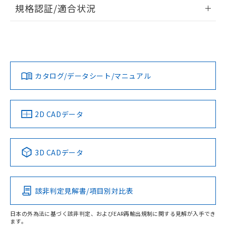
情報更新：2026/7/29
規格認証/適合状況
荷製品に未対応品が混在することから備考
欄に対応日を記載しておりました。
ログイン/会員登録
EU RoHS
注意事項・凡例
A22NN-MNA-NYA-P101-NNについての規格認証/適合状況に
既に当社にて対応品への在庫切替を完了
ついては、「カスタマーサポートセンタ お客様相談室」また
していることから、特段のことがない限
は貴社担当オムロン営業員または販売店にお問い合わせくだ
り、2022年1月12日より割愛しておりま
対応状況
対応予定月
※1
※2
さい。
ダウンロードデータをご利用いただく前に、以下を必ずお読
す。
みください。
カタログ/データシート/マニュアル
対応済み
ソフトウェアの使用条件
お問い合わせ
中国 RoHS
注意事項・凡例
2D CADデータ
中国 RoHS表
※1 ※2
3D CADデータ
Pb
Hg
Cd
Cr(VI)
該非判定見解書/項目別対比表
O
O
O
O
日本の外為法に基づく該非判定、およびEAR再輸出規制に関する見解が入手でき
ます。